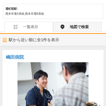
通町筋駅:
熊本市電A系統,熊本市電B系統
一覧表示
地図で検索
駅から近い順に全
1
件を表示
嶋田病院