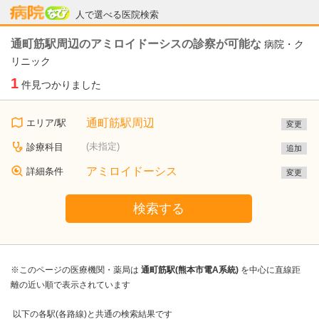
病院なび
人で選べる医院検索
通町筋駅周辺のアミロイドーシスの診察が可能な
病院・ク
リニック
1
件見つかりました
通町筋駅周辺
エリア/駅
変更
(未指定)
診療科目
追加
アミロイドーシス
詳細条件
変更
検索する
※このページの医療機関・薬局は
通町筋駅(熊本市電A系統)
を中心に直線距
離の近い順で表示されています
以下の各駅(各路線)と共通の検索結果です