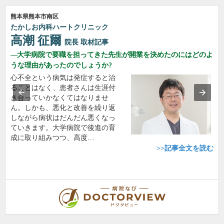
熊本県熊本市南区
たかしお内科ハートクリニック
高潮 征爾
院長
取材記事
大学病院で要職を担ってきた先生が開業を決めたのにはどのよ
うな理由があったのでしょうか?
心不全という病気は発症すると治
ることはなく、患者さんは生涯付
き合っていかなくてはなりませ
ん。しかも、悪化と改善を繰り返
しながら病状はだんだん悪くなっ
ていきます。大学病院で後進の育
成に取り組みつつ、高度…
>>記事全文を読む