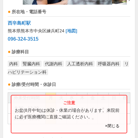
所在地・電話番号
西辛島町駅
熊本県熊本市中央区練兵町24
[地図]
096-324-3515
診療科目
内科
腎臓内科
代謝内科
人工透析内科
呼吸器内科
リ
ハビリテーション科
診療/受付時間・休診日
外来受付時間
月
火
水
木
金
土
日
祝
9:30～12:30
●
●
●
●
●
●
お盆(8月中旬)は休診・休業の場合があります。来院前
に必ず医療機関に直接ご確認ください。
14:00～16:00
●
●
×閉じる