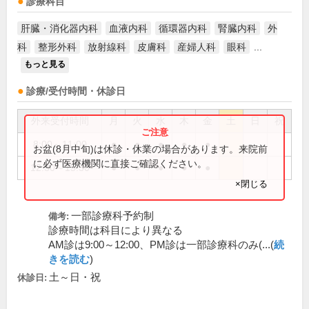
診療科目
肝臓・消化器内科
血液内科
循環器内科
腎臓内科
外
科
整形外科
放射線科
皮膚科
産婦人科
眼科
...
もっと見る
診療/受付時間・休診日
外来受付時間
月
火
水
木
金
土
日
祝
8:00～11:00
●
●
●
●
●
お盆(8月中旬)は休診・休業の場合があります。来院前
に必ず医療機関に直接ご確認ください。
12:30～15:30
●
●
●
●
●
×閉じる
一部診療科予約制
備考:
診療時間は科目により異なる
AM診は9:00～12:00、PM診は一部診療科のみ(...(
続
きを読む
)
土～日・祝
休診日: