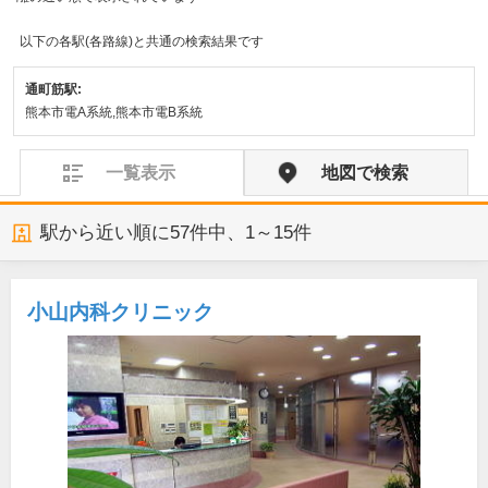
以下の各駅(各路線)と共通の検索結果です
通町筋駅:
熊本市電A系統,熊本市電B系統
一覧表示
地図で検索
駅から近い順に
57
件中、
1～15件
小山内科クリニック