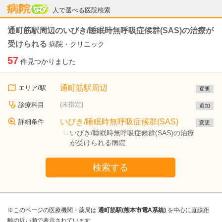
病院なび
人で選べる医院検索
通町筋駅周辺のいびき/睡眠時無呼吸症候群(SAS)の治療が
受けられる
病院・クリニック
57
件見つかりました
通町筋駅周辺
エリア/駅
変更
(未指定)
診療科目
追加
いびき/睡眠時無呼吸症候群(SAS)
詳細条件
変更
いびき/睡眠時無呼吸症候群(SAS)の治療
が受けられる病院
検索する
※このページの医療機関・薬局は
通町筋駅(熊本市電A系統)
を中心に直線距
離の近い順で表示されています