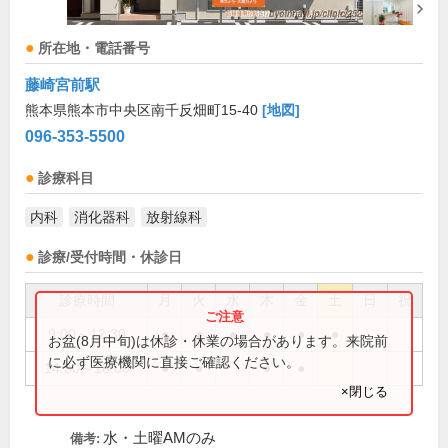
所在地・電話番号
藤崎宮前駅
熊本県熊本市中央区南千反畑町15-40
[地図]
096-353-5500
診療科目
内科
消化器科
放射線科
診療/受付時間・休診日
診療時間
月
火
水
木
金
土
日
祝
9:00～12:30
●
●
●
●
●
●
お盆(8月中旬)は休診・休業の場合があります。来院前
に必ず医療機関に直接ご確認ください。
14:30～18:00
●
●
●
●
×閉じる
水・土曜AMのみ
備考: