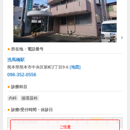
所在地・電話番号
洗馬橋駅
熊本県熊本市中央区新町2丁目9-6
[地図]
096-352-0556
診療科目
内科
循環器科
診療/受付時間・休診日
外来受付時間
月
火
水
木
金
土
日
祝