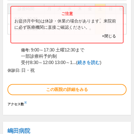
診療時間
月
火
水
木
金
土
日
祝
9:00～12:30
●
お盆(8月中旬)は休診・休業の場合があります。来院前
に必ず医療機関に直接ご確認ください。
9:00～17:30
●
●
●
●
●
×閉じる
9:00～17:30 土曜12:30まで
備考:
一部診療科予約制
受付8:30～12:00 13:00～1...(
続きを読む
)
日・祝
休診日:
この医院の詳細をみる
※
アクセス数
嶋田病院