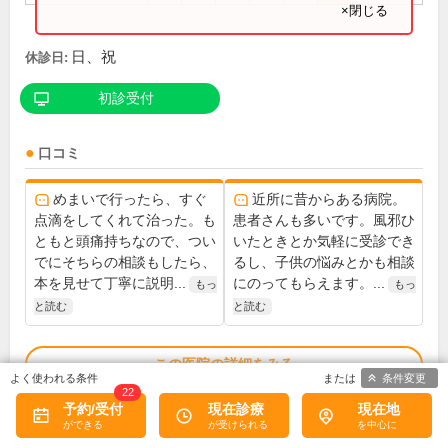
×閉じる
日、祝
休診日:
初診受付
口コミ
めまいで行ったら、すぐ
近所に昔からある病院。
点滴をしてくれて治った。も
患者さんも多いです。風邪ひ
ともと頭痛持ちなので、つい
いたときとか気軽に受診でき
でにそちらの相談もしたら、
るし、子供の悩みとかも相談
本を見せて丁寧に説明...
にのってもらえます。...
もっ
もっ
と読む
と読む
この医院の詳細をみる
条件変更
22
予約/受付
現在診療
現在地
※
アクセス数