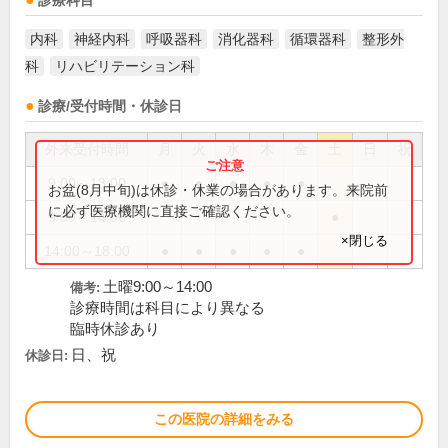
診療科目
内科
神経内科
呼吸器科
消化器科
循環器科
整形外
科
リハビリテーション科
診療/受付時間・休診日
外来受付時間
月
火
水
木
金
土
日
祝
9:00～13:00
●
●
●
●
●
お盆(8月中旬)は休診・休業の場合があります。来院前
に必ず医療機関に直接ご確認ください。
9:00～14:00
●
×閉じる
14:00～18:00
●
●
●
●
●
土曜9:00～14:00
備考:
診療時間は科目により異なる
臨時休診あり
日、祝
休診日:
この医院の詳細をみる