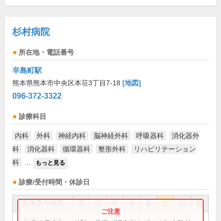
杉村病院
所在地・電話番号
辛島町駅
熊本県熊本市中央区本荘3丁目7-18
[地図]
096-372-3322
診療科目
内科
外科
神経内科
脳神経外科
呼吸器科
消化器外
科
消化器科
循環器科
整形外科
リハビリテーション
科
...
もっと見る
診療/受付時間・休診日
外来受付時間
月
火
水
木
金
土
日
祝
8:30～12:00
●
●
●
●
●
●