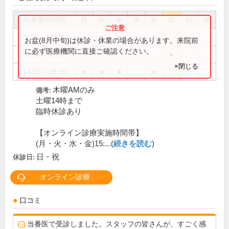
外来受付時間
月
火
水
木
金
土
日
祝
9:00～12:00
●
●
●
●
●
お盆(8月中旬)は休診・休業の場合があります。来院前
に必ず医療機関に直接ご確認ください。
9:00～14:00
●
×閉じる
14:00～18:00
●
●
●
●
木曜AMのみ
備考:
土曜14時まで
臨時休診あり
【オンライン診療実施時間帯】
(月・火・水・金)15:...(
続きを読む
)
日・祝
休診日:
オンライン診療
口コミ
当番医で受診しました。スタッフの皆さんが、すごく感