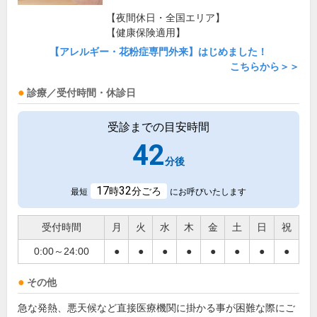
【夜間休日・全国エリア】
【健康保険適用】
【アレルギー・花粉症専門外来】はじめました！
こちらから＞＞
診療／受付時間・休診日
受診までの目安時間
42
分後
17
32
時
分ごろ
最短
にお呼びいたします
受付時間
月
火
水
木
金
土
日
祝
0:00～24:00
●
●
●
●
●
●
●
●
その他
急な発熱、悪天候など直接医療機関に掛かる事が困難な際にご