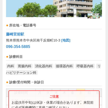
所在地・電話番号
藤崎宮前駅
熊本県熊本市中央区南千反畑町10-3
[地図]
096-354-5885
診療科目
内科
胃腸内科
消化器内科
循環器内科
呼吸器内科
リ
ハビリテーション科
診療/受付時間・休診日
診療時間
月
火
水
木
金
土
日
祝
9:00～12:00
●
●
●
●
●
●
お盆(8月中旬)は休診・休業の場合があります。来院前
に必ず医療機関に直接ご確認ください。