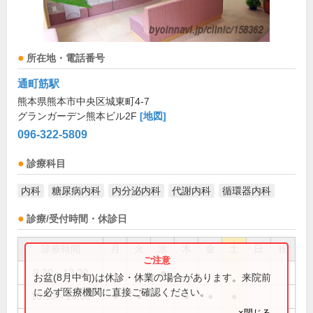
所在地・電話番号
通町筋駅
熊本県熊本市中央区城東町4-7
グランガーデン熊本ビル2F
[地図]
096-322-5809
診療科目
内科
糖尿病内科
内分泌内科
代謝内科
循環器内科
診療/受付時間・休診日
診療時間
月
火
水
木
金
土
日
祝
9:30～13:30
●
お盆(8月中旬)は休診・休業の場合があります。来院前
に必ず医療機関に直接ご確認ください。
10:00～14:00
●
●
●
●
●
×閉じる