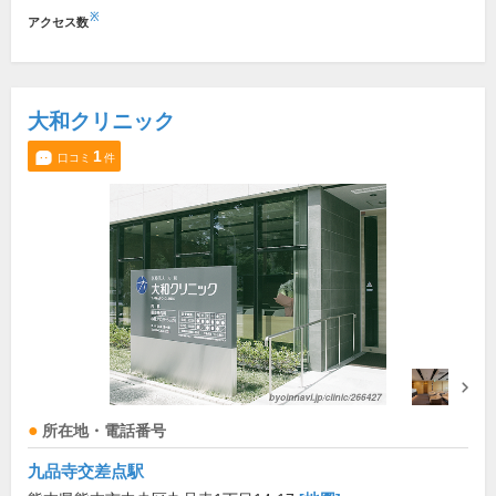
※
アクセス数
大和クリニック
1
口コミ
件
所在地・電話番号
九品寺交差点駅