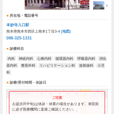
所在地・電話番号
本妙寺入口駅
熊本県熊本市西区上熊本1丁目3-4
[地図]
096-325-1331
診療科目
内科
神経内科
心療内科
循環器内科
呼吸器内科
消化
器内科
整形外科
リハビリテーション科
放射線科
小児
科
診療/受付時間・休診日
診療時間
月
火
水
木
金
土
日
祝
9:00～13:00
●
お盆(8月中旬)は休診・休業の場合があります。来院前
に必ず医療機関に直接ご確認ください。
9:00～18:00
●
●
●
●
●