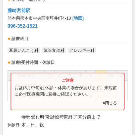
藤崎宮前駅
熊本県熊本市中央区南坪井町4-19
[地図]
096-352-1521
診療科目
耳鼻いんこう科
気管食道科
アレルギー科
診療/受付時間・休診日
診療時間
月
火
水
木
金
土
日
祝
9:00～13:00
●
●
●
●
●
お盆(8月中旬)は休診・休業の場合があります。来院前
に必ず医療機関に直接ご確認ください。
14:30～18:00
●
●
●
●
×閉じる
受付時間:診療時間終了30分前まで
備考:
木、日、祝
休診日: