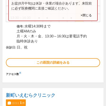
9:00～12:00
●
●
●
●
●
●
お盆(8月中旬)は休診・休業の場合があります。来院前
に必ず医療機関に直接ご確認ください。
13:30～14:30
●
×閉じる
13:30～16:30
●
●
●
●
水曜14:30時まで
備考:
土曜AMのみ
月・火・木・金、13:30～16:30は要電話予約
臨時休診あり
日、祝
休診日:
この医院の詳細をみる
※
アクセス数
新町いえむらクリニック
1
口コミ
件