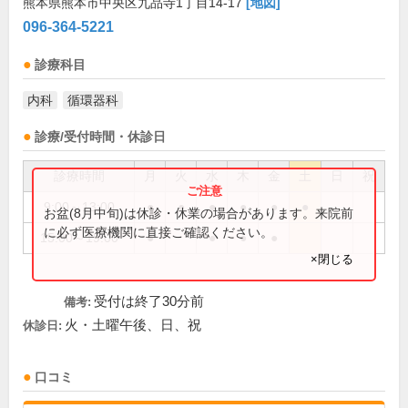
熊本県熊本市中央区九品寺1丁目14-17
[地図]
096-364-5221
診療科目
内科
循環器科
診療/受付時間・休診日
診療時間
月
火
水
木
金
土
日
祝
9:00～13:00
●
●
●
●
●
●
お盆(8月中旬)は休診・休業の場合があります。来院前
に必ず医療機関に直接ご確認ください。
15:00～19:00
●
●
●
●
×閉じる
受付は終了30分前
備考:
火・土曜午後、日、祝
休診日:
口コミ