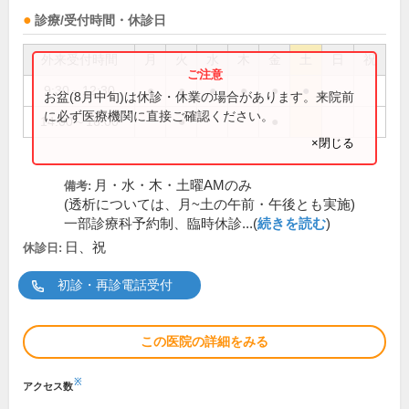
診療/受付時間・休診日
外来受付時間
月
火
水
木
金
土
日
祝
9:30～12:30
●
●
●
●
●
●
お盆(8月中旬)は休診・休業の場合があります。来院前
に必ず医療機関に直接ご確認ください。
14:00～16:00
●
●
×閉じる
月・水・木・土曜AMのみ
備考:
(透析については、月~土の午前・午後とも実施)
一部診療科予約制、臨時休診...(
続きを読む
)
日、祝
休診日:
初診・再診電話受付
この医院の詳細をみる
※
アクセス数