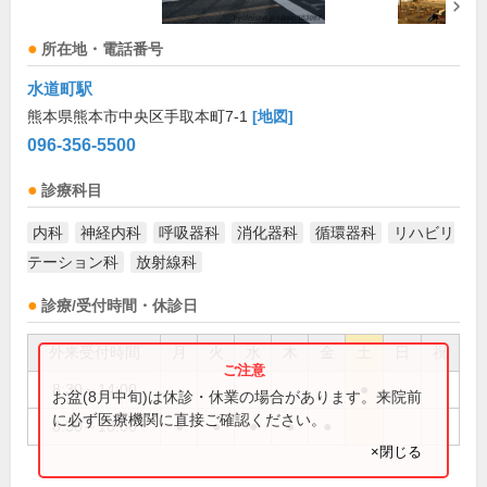
所在地・電話番号
水道町駅
熊本県熊本市中央区手取本町7-1
[地図]
096-356-5500
診療科目
内科
神経内科
呼吸器科
消化器科
循環器科
リハビリ
テーション科
放射線科
診療/受付時間・休診日
外来受付時間
月
火
水
木
金
土
日
祝
8:30～14:00
●
お盆(8月中旬)は休診・休業の場合があります。来院前
に必ず医療機関に直接ご確認ください。
8:30～18:00
●
●
●
●
●
×閉じる