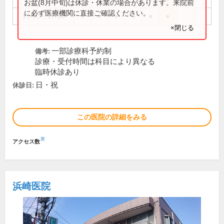
お盆(8月中旬)は休診・休業の場合があります。来院前
に必ず医療機関に直接ご確認ください。
13:00～17:30
●
●
●
●
●
●
×閉じる
一部診療科予約制
備考:
診療・受付時間は科目により異なる
臨時休診あり
日・祝
休診日:
この医院の詳細をみる
※
アクセス数
浜崎医院