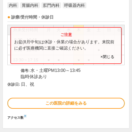
内科
胃腸内科
肛門内科
呼吸器内科
診療/受付時間・休診日
外来受付時間
月
火
水
木
金
土
日
祝
8:30～12:15
●
●
●
●
お盆(8月中旬)は休診・休業の場合があります。来院前
に必ず医療機関に直接ご確認ください。
8:30～13:45
●
●
×閉じる
13:30～17:15
●
●
●
●
水・土曜PM13:00～13:45
備考:
臨時休診あり
日、祝
休診日:
この医院の詳細をみる
※
アクセス数