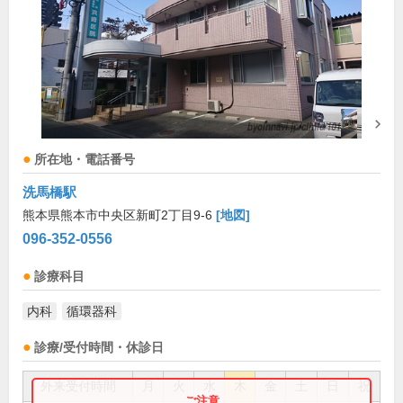
所在地・電話番号
洗馬橋駅
熊本県熊本市中央区新町2丁目9-6
[地図]
096-352-0556
診療科目
内科
循環器科
診療/受付時間・休診日
外来受付時間
月
火
水
木
金
土
日
祝