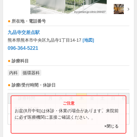
所在地・電話番号
九品寺交差点駅
熊本県熊本市中央区九品寺1丁目14-17
[地図]
096-364-5221
診療科目
内科
循環器科
診療/受付時間・休診日
診療時間
月
火
水
木
金
土
日
祝
9:00～13:00
●
●
●
●
●
●
お盆(8月中旬)は休診・休業の場合があります。来院前
に必ず医療機関に直接ご確認ください。
15:00～19:00
●
●
●
●
×閉じる