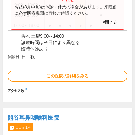
9:00～13:00
●
●
●
●
●
お盆(8月中旬)は休診・休業の場合があります。来院前
に必ず医療機関に直接ご確認ください。
9:00～14:00
●
×閉じる
14:00～18:00
●
●
●
●
●
土曜9:00～14:00
備考:
診療時間は科目により異なる
臨時休診あり
日、祝
休診日:
この医院の詳細をみる
※
アクセス数
熊谷耳鼻咽喉科医院
1
口コミ
件