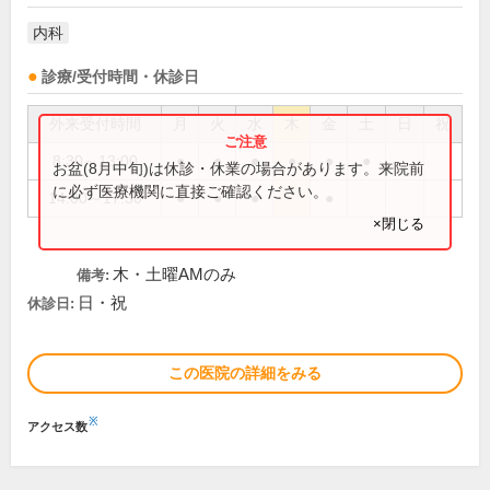
内科
診療/受付時間・休診日
外来受付時間
月
火
水
木
金
土
日
祝
8:30～13:00
●
●
●
●
●
●
お盆(8月中旬)は休診・休業の場合があります。来院前
に必ず医療機関に直接ご確認ください。
14:00～17:30
●
●
●
●
×閉じる
木・土曜AMのみ
備考:
日・祝
休診日:
この医院の詳細をみる
※
アクセス数