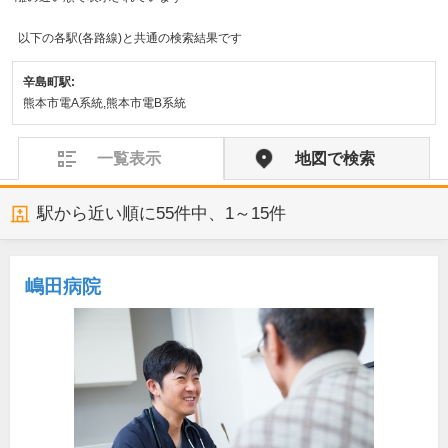
以下の各駅(各路線)と共通の検索結果です
辛島町駅:
熊本市電A系統,熊本市電B系統
一覧表示
地図で検索
駅から近い順に
55
件中、
1～15件
嶋田病院