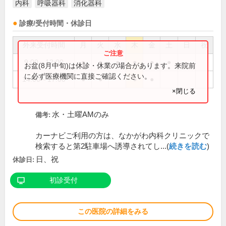
内科
呼吸器科
消化器科
診療/受付時間・休診日
外来受付時間
月
火
水
木
金
土
日
祝
9:00～12:00
●
●
●
●
●
●
お盆(8月中旬)は休診・休業の場合があります。来院前
に必ず医療機関に直接ご確認ください。
14:00～17:00
●
●
●
●
×閉じる
水・土曜AMのみ
備考:
カーナビご利用の方は、なかがわ内科クリニックで
検索すると第2駐車場へ誘導されてし...(
続きを読む
)
日、祝
休診日:
初診受付
この医院の詳細をみる