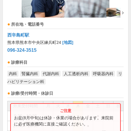
所在地・電話番号
西辛島町駅
熊本県熊本市中央区練兵町24
[地図]
096-324-3515
診療科目
内科
腎臓内科
代謝内科
人工透析内科
呼吸器内科
リ
ハビリテーション科
診療/受付時間・休診日
外来受付時間
月
火
水
木
金
土
日
祝
9:30～12:30
●
●
●
●
●
●
お盆(8月中旬)は休診・休業の場合があります。来院前
に必ず医療機関に直接ご確認ください。
14:00～16:00
●
●