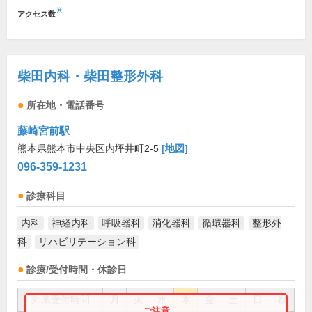
※
アクセス数
柴田内科・柴田整形外科
所在地・電話番号
藤崎宮前駅
熊本県熊本市中央区内坪井町2-5
[地図]
096-359-1231
診療科目
内科
神経内科
呼吸器科
消化器科
循環器科
整形外
科
リハビリテーション科
診療/受付時間・休診日
外来受付時間
月
火
水
木
金
土
日
祝