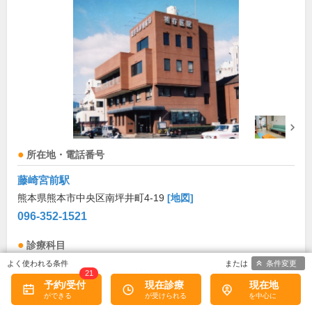
所在地・電話番号
藤崎宮前駅
熊本県熊本市中央区南坪井町4-19
[地図]
096-352-1521
診療科目
条件変更
耳鼻いんこう科
気管食道科
アレルギー科
21
予約/受付
現在診療
現在地
診療/受付時間・休診日