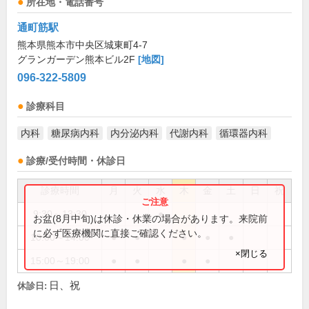
所在地・電話番号
通町筋駅
熊本県熊本市中央区城東町4-7
グランガーデン熊本ビル2F
[地図]
096-322-5809
診療科目
内科
糖尿病内科
内分泌内科
代謝内科
循環器内科
診療/受付時間・休診日
診療時間
月
火
水
木
金
土
日
祝
9:30～13:30
●
お盆(8月中旬)は休診・休業の場合があります。来院前
に必ず医療機関に直接ご確認ください。
10:00～14:00
●
●
●
●
●
×閉じる
15:00～19:00
●
●
●
●
日、祝
休診日: