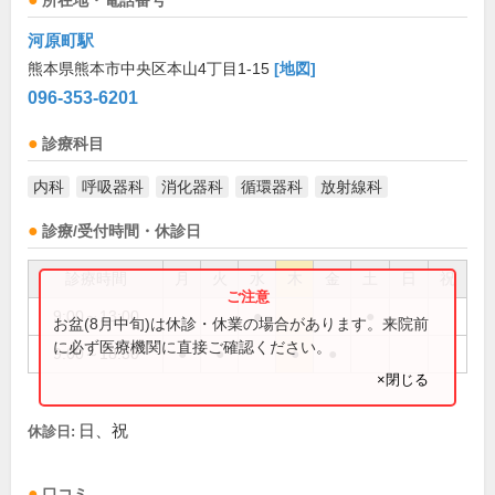
所在地・電話番号
河原町駅
熊本県熊本市中央区本山4丁目1-15
[地図]
096-353-6201
診療科目
内科
呼吸器科
消化器科
循環器科
放射線科
診療/受付時間・休診日
診療時間
月
火
水
木
金
土
日
祝
9:00～13:00
●
●
お盆(8月中旬)は休診・休業の場合があります。来院前
に必ず医療機関に直接ご確認ください。
9:00～18:30
●
●
●
●
×閉じる
日、祝
休診日:
口コミ