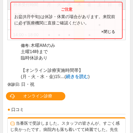
外来受付時間
月
火
水
木
金
土
日
祝
9:00～12:00
●
●
●
●
●
お盆(8月中旬)は休診・休業の場合があります。来院前
に必ず医療機関に直接ご確認ください。
9:00～14:00
●
×閉じる
14:00～18:00
●
●
●
●
木曜AMのみ
備考:
土曜14時まで
臨時休診あり
【オンライン診療実施時間帯】
(月・火・水・金)15:...(
続きを読む
)
日・祝
休診日:
オンライン診療
口コミ
当番医で受診しました。スタッフの皆さんが、すごく感
じ良かったです。病院内も落ち着いてて綺麗でした。先生