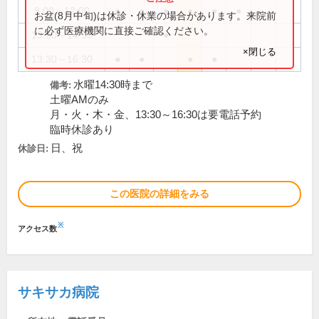
9:00～12:00
●
●
●
●
●
●
お盆(8月中旬)は休診・休業の場合があります。来院前
に必ず医療機関に直接ご確認ください。
13:30～14:30
●
×閉じる
13:30～16:30
●
●
●
●
水曜14:30時まで
備考:
土曜AMのみ
月・火・木・金、13:30～16:30は要電話予約
臨時休診あり
日、祝
休診日:
この医院の詳細をみる
※
アクセス数
サキサカ病院