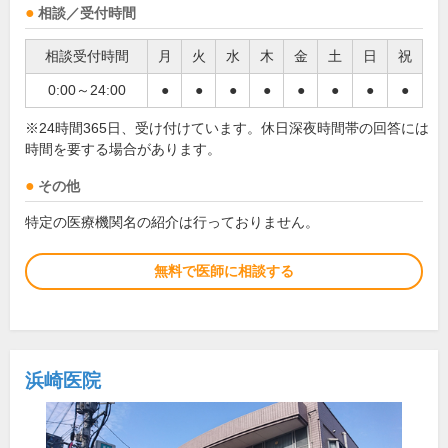
相談／受付時間
相談受付時間
月
火
水
木
金
土
日
祝
0:00～24:00
●
●
●
●
●
●
●
●
※24時間365日、受け付けています。休日深夜時間帯の回答には
時間を要する場合があります。
その他
特定の医療機関名の紹介は行っておりません。
無料で医師に相談する
浜崎医院