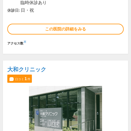
臨時休診あり
日・祝
休診日:
この医院の詳細をみる
※
アクセス数
大和クリニック
1
口コミ
件