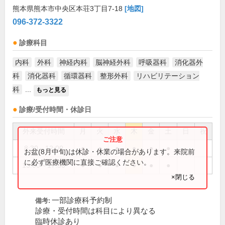
熊本県熊本市中央区本荘3丁目7-18
[地図]
096-372-3322
診療科目
内科
外科
神経内科
脳神経外科
呼吸器科
消化器外
科
消化器科
循環器科
整形外科
リハビリテーション
科
...
もっと見る
診療/受付時間・休診日
外来受付時間
月
火
水
木
金
土
日
祝
8:30～12:00
●
●
●
●
●
●
お盆(8月中旬)は休診・休業の場合があります。来院前
に必ず医療機関に直接ご確認ください。
13:00～17:30
●
●
●
●
●
●
×閉じる
一部診療科予約制
備考:
診療・受付時間は科目により異なる
臨時休診あり