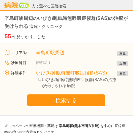
病院なび
人で選べる医院検索
辛島町駅周辺のいびき/睡眠時無呼吸症候群(SAS)の治療が
受けられる
病院・クリニック
55
件見つかりました
辛島町駅周辺
エリア/駅
変更
(未指定)
診療科目
追加
いびき/睡眠時無呼吸症候群(SAS)
詳細条件
変更
いびき/睡眠時無呼吸症候群(SAS)の治療
が受けられる病院
検索する
※このページの医療機関・薬局は
辛島町駅(熊本市電A系統)
を中心に直線距
離の近い順で表示されています