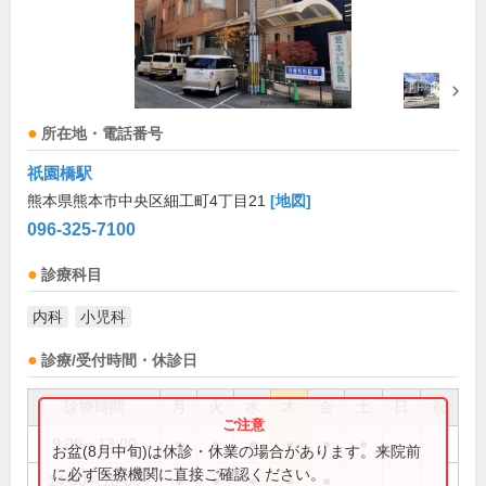
所在地・電話番号
祇園橋駅
熊本県熊本市中央区細工町4丁目21
[地図]
096-325-7100
診療科目
内科
小児科
診療/受付時間・休診日
診療時間
月
火
水
木
金
土
日
祝
9:00～13:00
●
●
●
●
●
●
お盆(8月中旬)は休診・休業の場合があります。来院前
に必ず医療機関に直接ご確認ください。
14:00～18:00
●
●
●
●
●