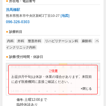
所在地・電話番号
洗馬橋駅
熊本県熊本市中央区新町2丁目10-27
[地図]
096-326-0303
診療科目
内科
外科
整形外科
リハビリテーション科
麻酔科
ペ
インクリニック内科
診療/受付時間・休診日
外来受付時間
月
火
水
木
金
土
日
祝
9:00～12:00
●
お盆(8月中旬)は休診・休業の場合があります。来院前
に必ず医療機関に直接ご確認ください。
9:00～13:00
●
●
●
●
●
×閉じる
14:00～17:30
●
●
●
●
●
土曜12:00まで
備考:
臨時休診あり