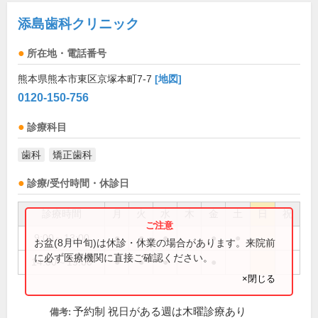
添島歯科クリニック
所在地・電話番号
熊本県熊本市東区京塚本町7-7
[地図]
0120-150-756
診療科目
歯科
矯正歯科
診療/受付時間・休診日
診療時間
月
火
水
木
金
土
日
祝
9:00～13:00
●
●
●
●
●
お盆(8月中旬)は休診・休業の場合があります。来院前
に必ず医療機関に直接ご確認ください。
14:00～19:00
●
●
●
●
×閉じる
予約制 祝日がある週は木曜診療あり
備考: