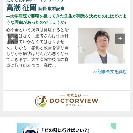
高潮 征爾
院長
取材記事
大学病院で要職を担ってきた先生が開業を決めたのにはどのよ
うな理由があったのでしょうか?
心不全という病気は発症すると治
ることはなく、患者さんは生涯付
き合っていかなくてはなりませ
ん。しかも、悪化と改善を繰り返
しながら病状はだんだん悪くなっ
ていきます。大学病院で後進の育
成に取り組みつつ、高度…
>>記事全文を読む