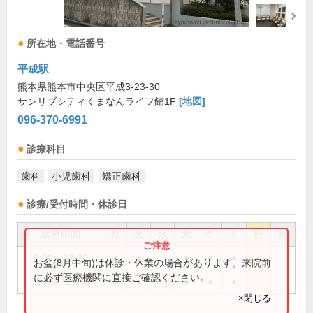
所在地・電話番号
平成駅
熊本県熊本市中央区平成3-23-30
サンリブシティくまなんライフ館1F
[地図]
096-370-6991
診療科目
歯科
小児歯科
矯正歯科
診療/受付時間・休診日
診療時間
月
火
水
木
金
土
日
祝
9:00～13:30
●
●
●
●
●
お盆(8月中旬)は休診・休業の場合があります。来院前
に必ず医療機関に直接ご確認ください。
15:00～19:00
●
●
●
●
●
×閉じる