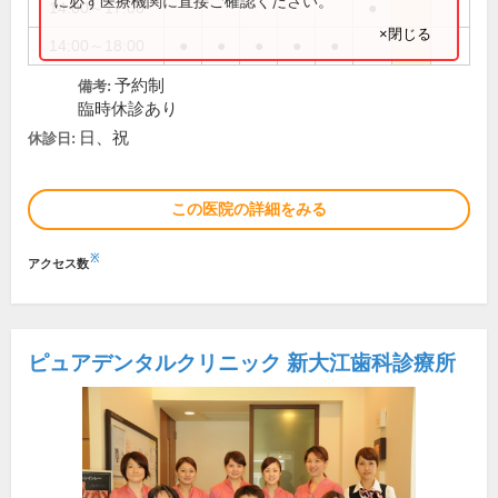
に必ず医療機関に直接ご確認ください。
14:00～17:00
●
×閉じる
14:00～18:00
●
●
●
●
●
予約制
備考:
臨時休診あり
日、祝
休診日:
この医院の詳細をみる
※
アクセス数
ピュアデンタルクリニック 新大江歯科診療所