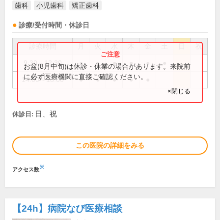
歯科
小児歯科
矯正歯科
診療/受付時間・休診日
診療時間
月
火
水
木
金
土
日
祝
9:30～12:30
●
●
●
●
●
●
お盆(8月中旬)は休診・休業の場合があります。来院前
に必ず医療機関に直接ご確認ください。
14:00～18:00
●
●
●
●
●
×閉じる
日、祝
休診日:
この医院の詳細をみる
※
アクセス数
【24h】
病院なび医療相談