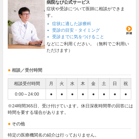
病院なび公式サービス
症状や受診について医師に相談ができま
す。
症状に適した診療科
受診の目安・タイミング
受診までに気をつけること
などにご利用ください。（無料でご利用い
ただけます）
相談／受付時間
相談受付時間
月
火
水
木
金
土
日
祝
0:00～24:00
●
●
●
●
●
●
●
●
※24時間365日、受け付けています。休日深夜時間帯の回答には
時間を要する場合があります。
その他
特定の医療機関名の紹介は行っておりません。