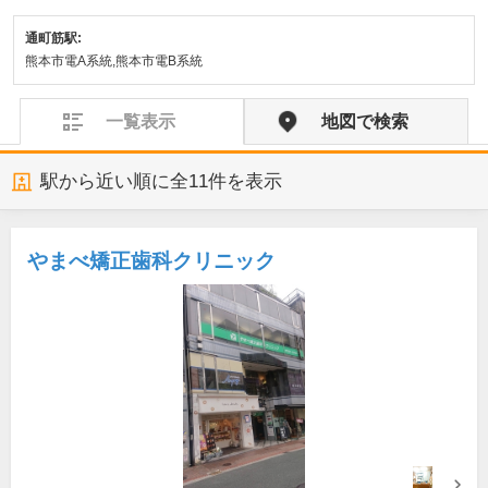
通町筋駅:
熊本市電A系統,熊本市電B系統
一覧表示
地図で検索
駅から近い順に全
11
件を表示
やまべ矯正歯科クリニック