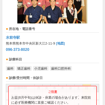
所在地・電話番号
水前寺駅
熊本県熊本市中央区新大江2-11-9
[地図]
096-373-8020
診療科目
歯科
矯正歯科
小児歯科
歯科口腔外科
診療/受付時間・休診日
診療時間
月
火
水
木
金
土
日
祝
9:00～13:00
●
●
●
●
●
●
お盆(8月中旬)は休診・休業の場合があります。来院前
に必ず医療機関に直接ご確認ください。
14:00～17:00
●