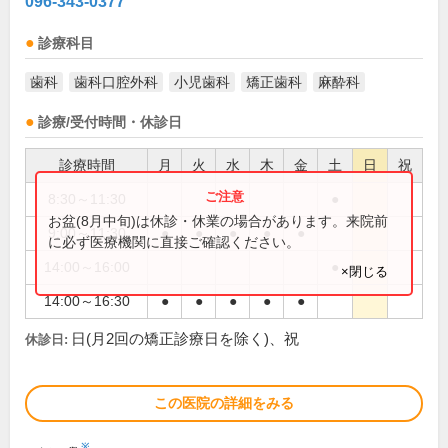
096-343-0377
診療科目
歯科
歯科口腔外科
小児歯科
矯正歯科
麻酔科
診療/受付時間・休診日
診療時間
月
火
水
木
金
土
日
祝
8:30～11:30
●
お盆(8月中旬)は休診・休業の場合があります。来院前
9:00～11:30
●
●
●
●
●
に必ず医療機関に直接ご確認ください。
14:00～16:00
●
×閉じる
14:00～16:30
●
●
●
●
●
日(月2回の矯正診療日を除く)、祝
休診日:
この医院の詳細をみる
※