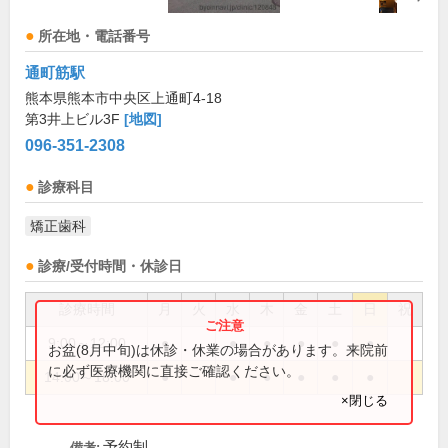
所在地・電話番号
通町筋駅
熊本県熊本市中央区上通町4-18
第3井上ビル3F
[地図]
096-351-2308
診療科目
矯正歯科
診療/受付時間・休診日
診療時間
月
火
水
木
金
土
日
祝
9:00～12:00
●
●
●
●
●
●
お盆(8月中旬)は休診・休業の場合があります。来院前
に必ず医療機関に直接ご確認ください。
14:00～18:00
●
●
●
●
●
●
×閉じる
予約制
備考: