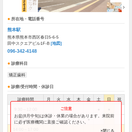
所在地・電話番号
熊本駅
熊本県熊本市西区春日5-6-5
田中スクエアビル1F-B
[地図]
096-342-4148
診療科目
矯正歯科
診療/受付時間・休診日
診療時間
月
火
水
木
金
土
日
祝
9:30～12:00
●
●
お盆(8月中旬)は休診・休業の場合があります。来院前
10:00～12:00
●
●
●
●
に必ず医療機関に直接ご確認ください。
14:00～17:00
●
×閉じる