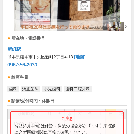
所在地・電話番号
新町駅
熊本県熊本市中央区新町2丁目4-18
[地図]
096-356-2033
診療科目
歯科
矯正歯科
小児歯科
歯科口腔外科
診療/受付時間・休診日
診療時間
月
火
水
木
金
土
日
祝
10:00～13:30
●
●
●
●
●
お盆(8月中旬)は休診・休業の場合があります。来院前
に必ず医療機関に直接ご確認ください。