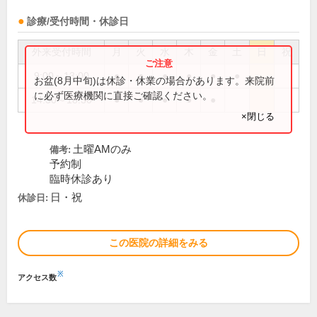
診療/受付時間・休診日
外来受付時間
月
火
水
木
金
土
日
祝
9:00～13:00
●
●
●
●
●
●
お盆(8月中旬)は休診・休業の場合があります。来院前
に必ず医療機関に直接ご確認ください。
14:30～18:30
●
●
●
●
●
×閉じる
土曜AMのみ
備考:
予約制
臨時休診あり
日・祝
休診日:
この医院の詳細をみる
※
アクセス数