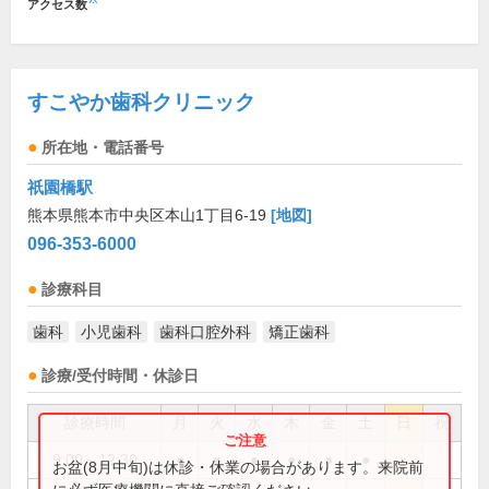
アクセス数
すこやか歯科クリニック
所在地・電話番号
祇園橋駅
熊本県熊本市中央区本山1丁目6-19
[地図]
096-353-6000
診療科目
歯科
小児歯科
歯科口腔外科
矯正歯科
診療/受付時間・休診日
診療時間
月
火
水
木
金
土
日
祝
9:00～12:30
●
●
●
●
●
●
お盆(8月中旬)は休診・休業の場合があります。来院前