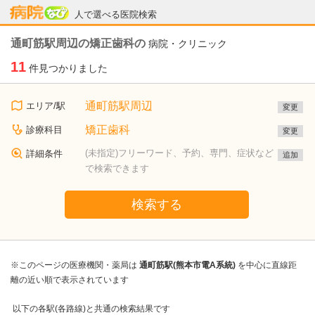
病院なび
人で選べる医院検索
通町筋駅周辺の矯正歯科の
病院・クリニック
11
件見つかりました
通町筋駅周辺
エリア/駅
変更
矯正歯科
診療科目
変更
(未指定)フリーワード、予約、専門、症状など
詳細条件
追加
で検索できます
検索する
※このページの医療機関・薬局は
通町筋駅(熊本市電A系統)
を中心に直線距
離の近い順で表示されています
以下の各駅(各路線)と共通の検索結果です