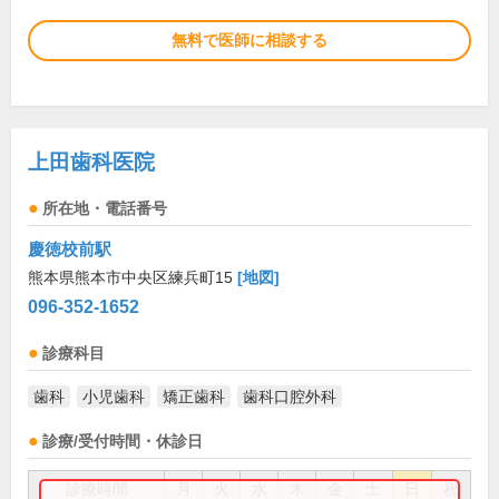
無料で医師に相談する
上田歯科医院
所在地・電話番号
慶徳校前駅
熊本県熊本市中央区練兵町15
[地図]
096-352-1652
診療科目
歯科
小児歯科
矯正歯科
歯科口腔外科
診療/受付時間・休診日
診療時間
月
火
水
木
金
土
日
祝