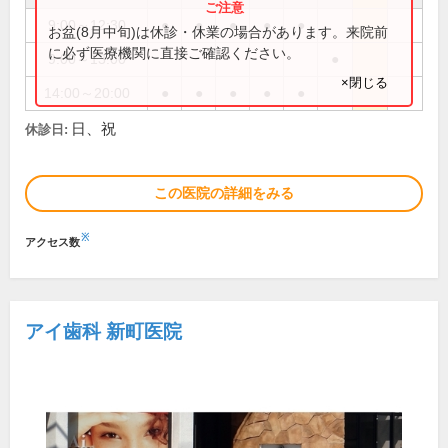
9:00～12:30
●
●
●
●
●
お盆(8月中旬)は休診・休業の場合があります。来院前
に必ず医療機関に直接ご確認ください。
9:00～13:00
●
×閉じる
14:00～20:00
●
●
●
●
●
日、祝
休診日:
この医院の詳細をみる
※
アクセス数
アイ歯科 新町医院