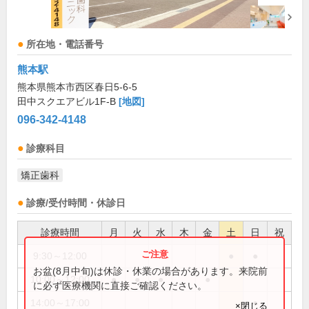
所在地・電話番号
熊本駅
熊本県熊本市西区春日5-6-5
田中スクエアビル1F-B
[地図]
096-342-4148
診療科目
矯正歯科
診療/受付時間・休診日
診療時間
月
火
水
木
金
土
日
祝
9:30～12:00
●
●
お盆(8月中旬)は休診・休業の場合があります。来院前
10:00～12:00
●
●
●
●
に必ず医療機関に直接ご確認ください。
14:00～17:00
●
×閉じる