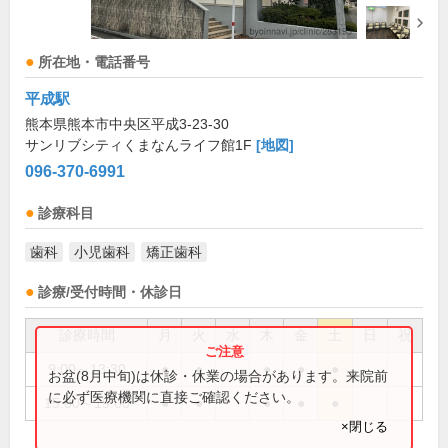
所在地・電話番号
平成駅
熊本県熊本市中央区平成3-23-30
サンリブシティくまなんライフ館1F
[地図]
096-370-6991
診療科目
歯科
小児歯科
矯正歯科
診療/受付時間・休診日
診療時間
月
火
水
木
金
土
日
祝
9:00～13:30
●
●
●
●
●
お盆(8月中旬)は休診・休業の場合があります。来院前
に必ず医療機関に直接ご確認ください。
15:00～19:00
●
●
●
●
●
×閉じる