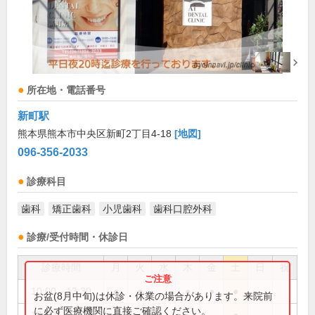
所在地・電話番号
新町駅
熊本県熊本市中央区新町2丁目4-18
[地図]
096-356-2033
診療科目
歯科
矯正歯科
小児歯科
歯科口腔外科
診療/受付時間・休診日
診療時間
月
火
水
木
金
土
日
祝
10:00～13:30
●
●
●
●
●
お盆(8月中旬)は休診・休業の場合があります。来院前
に必ず医療機関に直接ご確認ください。