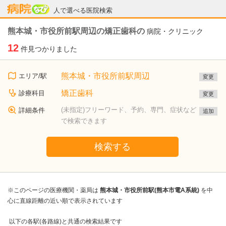
病院なび
人で選べる医院検索
熊本城・市役所前駅周辺の矯正歯科の
病院・クリニック
12
件見つかりました
熊本城・市役所前駅周辺
エリア/駅
変更
矯正歯科
診療科目
変更
(未指定)フリーワード、予約、専門、症状など
詳細条件
追加
で検索できます
検索する
※このページの医療機関・薬局は
熊本城・市役所前駅(熊本市電A系統)
を中
心に直線距離の近い順で表示されています
以下の各駅(各路線)と共通の検索結果です