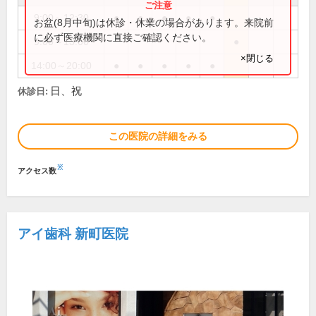
9:00～12:30
●
●
●
●
●
お盆(8月中旬)は休診・休業の場合があります。来院前
に必ず医療機関に直接ご確認ください。
9:00～13:00
●
×閉じる
14:00～20:00
●
●
●
●
●
日、祝
休診日:
この医院の詳細をみる
※
アクセス数
アイ歯科 新町医院