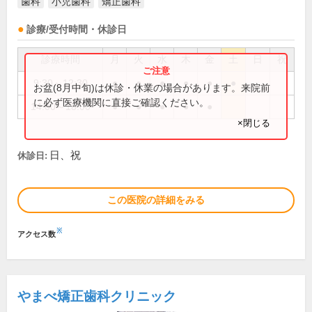
歯科
小児歯科
矯正歯科
診療/受付時間・休診日
診療時間
月
火
水
木
金
土
日
祝
9:30～12:30
●
●
●
●
●
●
お盆(8月中旬)は休診・休業の場合があります。来院前
に必ず医療機関に直接ご確認ください。
14:00～18:00
●
●
●
●
●
×閉じる
日、祝
休診日:
この医院の詳細をみる
※
アクセス数
やまべ矯正歯科クリニック