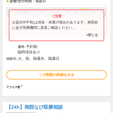
診療/受付時間・休診日
診療時間
月
火
水
木
金
土
日
祝
9:00～12:00
●
●
●
●
●
●
お盆(8月中旬)は休診・休業の場合があります。来院前
に必ず医療機関に直接ご確認ください。
14:00～18:00
●
●
●
●
●
●
×閉じる
予約制
備考:
臨時休診あり
火、祝、隔週水、隔週日
休診日:
この医院の詳細をみる
※
アクセス数
【24h】
病院なび医療相談