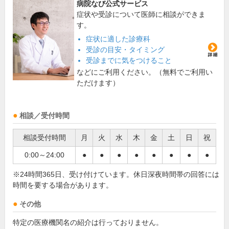
病院なび公式サービス
症状や受診について医師に相談ができま
す。
症状に適した診療科
受診の目安・タイミング
受診までに気をつけること
などにご利用ください。（無料でご利用い
ただけます）
相談／受付時間
相談受付時間
月
火
水
木
金
土
日
祝
0:00～24:00
●
●
●
●
●
●
●
●
※24時間365日、受け付けています。休日深夜時間帯の回答には
時間を要する場合があります。
その他
特定の医療機関名の紹介は行っておりません。