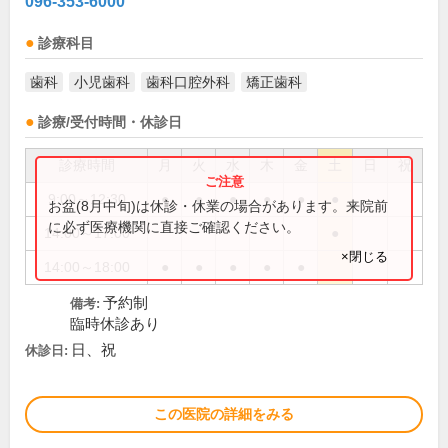
096-353-6000
診療科目
歯科
小児歯科
歯科口腔外科
矯正歯科
診療/受付時間・休診日
診療時間
月
火
水
木
金
土
日
祝
9:00～12:30
●
●
●
●
●
●
お盆(8月中旬)は休診・休業の場合があります。来院前
に必ず医療機関に直接ご確認ください。
14:00～17:00
●
×閉じる
14:00～18:00
●
●
●
●
●
予約制
備考:
臨時休診あり
日、祝
休診日:
この医院の詳細をみる