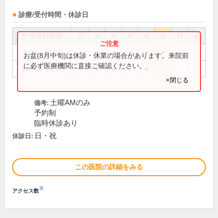
診療/受付時間・休診日
外来受付時間
月
火
水
木
金
土
日
祝
9:00～13:00
●
●
●
●
●
●
お盆(8月中旬)は休診・休業の場合があります。来院前
に必ず医療機関に直接ご確認ください。
14:30～18:30
●
●
●
●
●
×閉じる
土曜AMのみ
備考:
予約制
臨時休診あり
日・祝
休診日:
この医院の詳細をみる
※
アクセス数