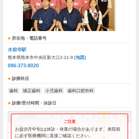
所在地・電話番号
水前寺駅
熊本県熊本市中央区新大江2-11-9
[地図]
096-373-8020
診療科目
歯科
矯正歯科
小児歯科
歯科口腔外科
診療/受付時間・休診日
診療時間
月
火
水
木
金
土
日
祝
9:00～13:00
●
●
●
●
●
●
お盆(8月中旬)は休診・休業の場合があります。来院前
に必ず医療機関に直接ご確認ください。
14:00～17:00
●