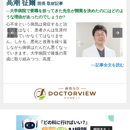
高潮 征爾
院長
取材記事
大学病院で要職を担ってきた先生が開業を決めたのにはどのよ
うな理由があったのでしょうか?
心不全という病気は発症すると治
ることはなく、患者さんは生涯付
き合っていかなくてはなりませ
ん。しかも、悪化と改善を繰り返
しながら病状はだんだん悪くなっ
ていきます。大学病院で後進の育
成に取り組みつつ、高度…
>>記事全文を読む