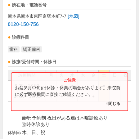
所在地・電話番号
熊本県熊本市東区京塚本町7-7
[地図]
0120-150-756
診療科目
歯科
矯正歯科
診療/受付時間・休診日
診療時間
月
火
水
木
金
土
日
祝
9:00～13:00
●
●
●
●
●
お盆(8月中旬)は休診・休業の場合があります。来院前
に必ず医療機関に直接ご確認ください。
14:00～19:00
●
●
●
●
×閉じる
予約制 祝日がある週は木曜診療あり
備考:
臨時休診あり
木、日、祝
休診日: