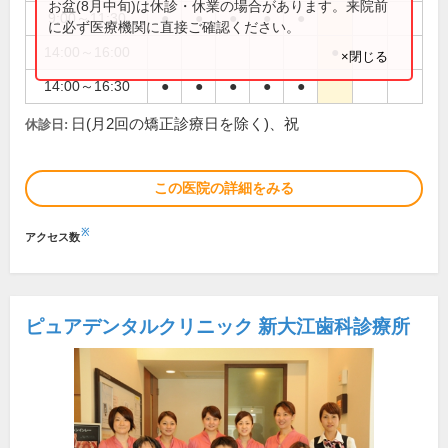
お盆(8月中旬)は休診・休業の場合があります。来院前
9:00～11:30
●
●
●
●
●
に必ず医療機関に直接ご確認ください。
14:00～16:00
●
×閉じる
14:00～16:30
●
●
●
●
●
日(月2回の矯正診療日を除く)、祝
休診日:
この医院の詳細をみる
※
アクセス数
ピュアデンタルクリニック 新大江歯科診療所