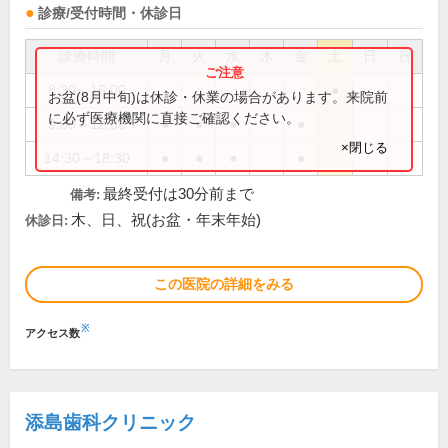
診療/受付時間・休診日
診療時間
月
火
水
木
金
土
日
祝
8:30～16:00
●
お盆(8月中旬)は休診・休業の場合があります。来院前
に必ず医療機関に直接ご確認ください。
9:00～12:30
●
●
●
●
×閉じる
14:30～18:30
●
●
●
●
最終受付は30分前まで
備考:
木、日、祝(お盆・年末年始)
休診日:
この医院の詳細をみる
※
アクセス数
添島歯科クリニック