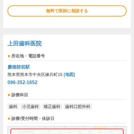
無料で医師に相談する
上田歯科医院
所在地・電話番号
慶徳校前駅
熊本県熊本市中央区練兵町15
[地図]
096-352-1652
診療科目
歯科
小児歯科
矯正歯科
歯科口腔外科
診療/受付時間・休診日
診療時間
月
火
水
木
金
土
日
祝