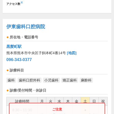
※
アクセス数
伊東歯科口腔病院
所在地・電話番号
黒髪町駅
熊本県熊本市中央区子飼本町4番14号
[地図]
096-343-0377
診療科目
歯科
歯科口腔外科
小児歯科
矯正歯科
麻酔科
診療/受付時間・休診日
診療時間
月
火
水
木
金
土
日
祝
8:30～11:30
●