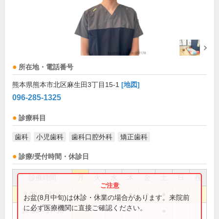
所在地・電話番号
熊本県熊本市北区麻生田3丁目15-1
[地図]
096-285-1325
診療科目
歯科
小児歯科
歯科口腔外科
矯正歯科
診療/受付時間・休診日
診療時間
月
火
水
木
金
土
日
祝
9:00～13:00
●
●
●
●
●
お盆(8月中旬)は休診・休業の場合があります。来院前
に必ず医療機関に直接ご確認ください。
14:30～17:30
●