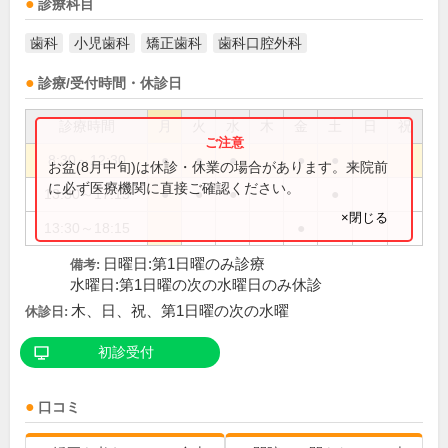
診療科目
歯科
小児歯科
矯正歯科
歯科口腔外科
診療/受付時間・休診日
診療時間
月
火
水
木
金
土
日
祝
8:30～12:30
●
●
●
●
●
お盆(8月中旬)は休診・休業の場合があります。来院前
に必ず医療機関に直接ご確認ください。
13:30～17:15
●
●
●
●
×閉じる
13:30～18:15
●
日曜日:第1日曜のみ診療
備考:
水曜日:第1日曜の次の水曜日のみ休診
木、日、祝、第1日曜の次の水曜
休診日:
初診受付
口コミ