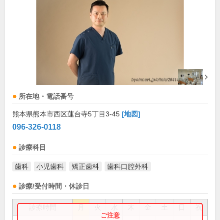
所在地・電話番号
熊本県熊本市西区蓮台寺5丁目3-45
[地図]
096-326-0118
診療科目
歯科
小児歯科
矯正歯科
歯科口腔外科
診療/受付時間・休診日
診療時間
月
火
水
木
金
土
日
祝