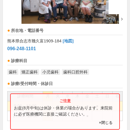
所在地・電話番号
熊本県合志市幾久富1909-184
[地図]
096-248-1101
診療科目
歯科
矯正歯科
小児歯科
歯科口腔外科
診療/受付時間・休診日
診療時間
月
火
水
木
金
土
日
祝
9:00～13:00
●
●
●
●
●
●
お盆(8月中旬)は休診・休業の場合があります。来院前
に必ず医療機関に直接ご確認ください。
14:00～18:00
●
●
●
●
×閉じる