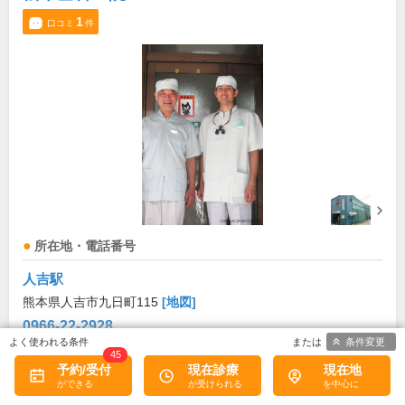
1
口コミ
件
所在地・電話番号
人吉駅
熊本県人吉市九日町115
[地図]
0966-22-2928
条件変更
45
診療科目
予約/受付
現在診療
現在地
歯科
矯正歯科
小児歯科