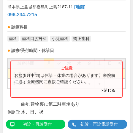
熊本県上益城郡嘉島町上島2187-11
[地図]
096-234-7215
診療科目
歯科
歯科口腔外科
小児歯科
矯正歯科
診療/受付時間・休診日
診療時間
月
火
水
木
金
土
日
祝
8:30～12:30
●
●
●
●
●
お盆(8月中旬)は休診・休業の場合があります。来院前
に必ず医療機関に直接ご確認ください。
14:30～18:00
●
●
●
●
●
×閉じる
建物裏に第二駐車場あり
備考:
水、日、祝
休診日:
初診・再診受付
初診・再診電話受付