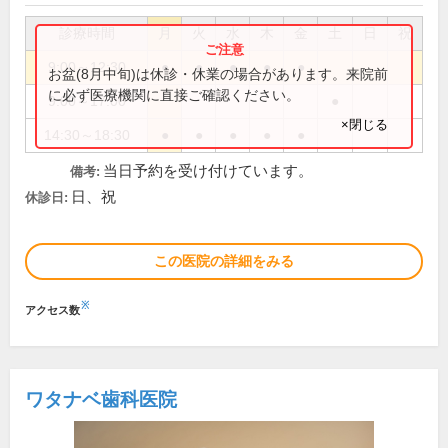
診療時間
月
火
水
木
金
土
日
祝
9:00～12:30
●
●
●
●
●
お盆(8月中旬)は休診・休業の場合があります。来院前
に必ず医療機関に直接ご確認ください。
9:00～17:00
●
×閉じる
14:30～18:30
●
●
●
●
●
当日予約を受け付けています。
備考:
日、祝
休診日:
この医院の詳細をみる
※
アクセス数
ワタナベ歯科医院