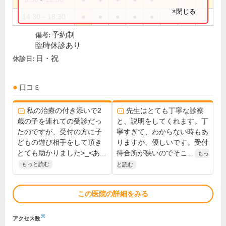
×閉じる
14:30～18:30
●
●
●
●
●
予約制
備考:
臨時休診あり
日・祝
休診日:
口コミ
私の治療の付き添いで2
先生はとても丁寧な診察
歳の子を連れての受診だっ
と、説明をしてくれます。丁
たのですが、受付の方に子
寧すぎて、わからない時もあ
どもの遊び相手をして頂き
りますが、優しいです。受付
とても助かりました>_<あ...
待合所が狭いのでそこ...
もっ
もっと読む
と読む
この医院の詳細をみる
※
アクセス数