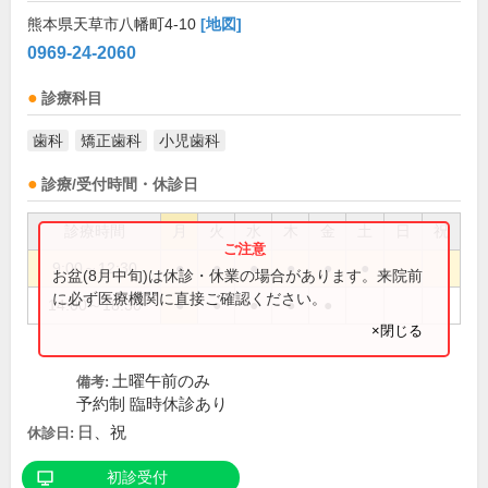
熊本県天草市八幡町4-10
[地図]
0969-24-2060
診療科目
歯科
矯正歯科
小児歯科
診療/受付時間・休診日
診療時間
月
火
水
木
金
土
日
祝
9:00～12:30
●
●
●
●
●
●
お盆(8月中旬)は休診・休業の場合があります。来院前
に必ず医療機関に直接ご確認ください。
14:00～18:30
●
●
●
●
●
×閉じる
土曜午前のみ
備考:
予約制 臨時休診あり
日、祝
休診日:
初診受付