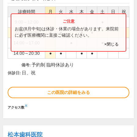
診療時間
月
火
水
木
金
土
日
祝
9:00～12:00
●
●
お盆(8月中旬)は休診・休業の場合があります。来院前
9:00～12:30
●
●
●
●
に必ず医療機関に直接ご確認ください。
14:00～17:00
●
●
×閉じる
14:00～20:30
●
●
●
●
予約制 臨時休診あり
備考:
日、祝
休診日:
この医院の詳細をみる
※
アクセス数
松本歯科医院