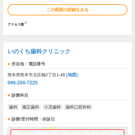
この医院の詳細をみる
※
アクセス数
いのくち歯科クリニック
所在地・電話番号
熊本県熊本市北区楠2丁目1-48
[地図]
096-200-7225
診療科目
歯科
矯正歯科
小児歯科
歯科口腔外科
診療/受付時間・休診日
診療時間
月
火
水
木
金
土
日
祝