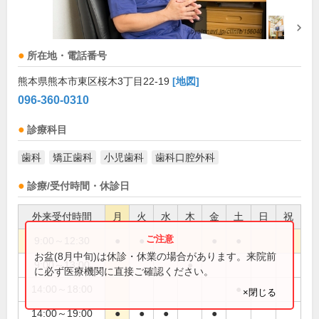
所在地・電話番号
熊本県熊本市東区桜木3丁目22-19
[地図]
096-360-0310
診療科目
歯科
矯正歯科
小児歯科
歯科口腔外科
診療/受付時間・休診日
外来受付時間
月
火
水
木
金
土
日
祝
9:00～12:30
●
●
●
●
●
お盆(8月中旬)は休診・休業の場合があります。来院前
9:00～13:00
●
に必ず医療機関に直接ご確認ください。
14:00～18:00
●
×閉じる
14:00～19:00
●
●
●
●