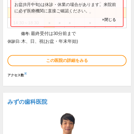
8:30～16:00
●
お盆(8月中旬)は休診・休業の場合があります。来院前
に必ず医療機関に直接ご確認ください。
9:00～12:30
●
●
●
●
×閉じる
14:30～18:30
●
●
●
●
最終受付は30分前まで
備考:
木、日、祝(お盆・年末年始)
休診日:
この医院の詳細をみる
※
アクセス数
みずの歯科医院