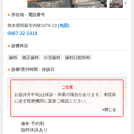
所在地・電話番号
熊本県阿蘇市内牧1076-13
[地図]
0967-32-1418
診療科目
歯科
矯正歯科
小児歯科
歯科口腔外科
診療/受付時間・休診日
診療時間
月
火
水
木
金
土
日
祝
9:30～13:00
●
●
●
●
●
●
お盆(8月中旬)は休診・休業の場合があります。来院前
に必ず医療機関に直接ご確認ください。
14:30～18:30
●
●
●
●
●
×閉じる
予約制
備考:
臨時休診あり