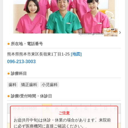
所在地・電話番号
熊本県熊本市東区長嶺東1丁目1-25
[地図]
096-213-3003
診療科目
歯科
矯正歯科
小児歯科
診療/受付時間・休診日
外来受付時間
月
火
水
木
金
土
日
祝
9:00～12:30
●
お盆(8月中旬)は休診・休業の場合があります。来院前
に必ず医療機関に直接ご確認ください。
9:30～12:30
●
●
●
●
●