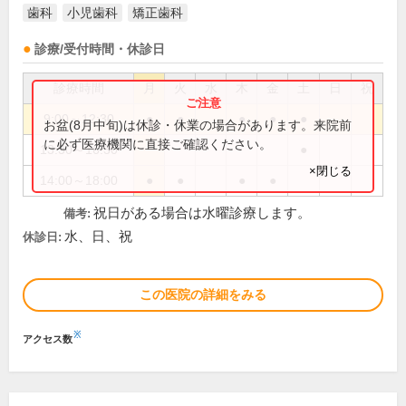
歯科
小児歯科
矯正歯科
診療/受付時間・休診日
診療時間
月
火
水
木
金
土
日
祝
9:00～12:30
●
●
●
●
●
お盆(8月中旬)は休診・休業の場合があります。来院前
に必ず医療機関に直接ご確認ください。
13:30～16:30
●
×閉じる
14:00～18:00
●
●
●
●
祝日がある場合は水曜診療します。
備考:
水、日、祝
休診日:
この医院の詳細をみる
※
アクセス数