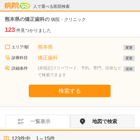
病院なび
人で選べる医院検索
熊本県の矯正歯科の
病院・クリニック
123
件見つかりました
熊本県
エリア/駅
変更
矯正歯科
診療科目
変更
(未指定)フリーワード、予約、専門、症状など
詳細条件
追加
で検索できます
検索する
一覧表示
地図で検索
123
件中、
1～15件