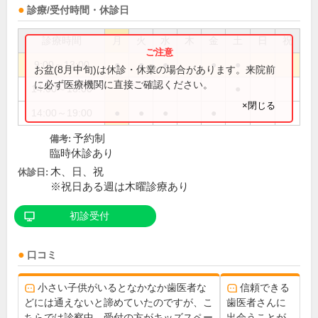
診療/受付時間・休診日
診療時間
月
火
水
木
金
土
日
祝
9:00～13:00
●
●
●
●
●
お盆(8月中旬)は休診・休業の場合があります。来院前
に必ず医療機関に直接ご確認ください。
14:00～18:00
●
×閉じる
14:00～19:00
●
●
●
●
予約制
備考:
臨時休診あり
木、日、祝
休診日:
※祝日ある週は木曜診療あり
初診受付
口コミ
小さい子供がいるとなかなか歯医者な
信頼できる
どには通えないと諦めていたのですが、こ
歯医者さんに
ちらでは診察中、受付の方がキッズスペー
出会うことが