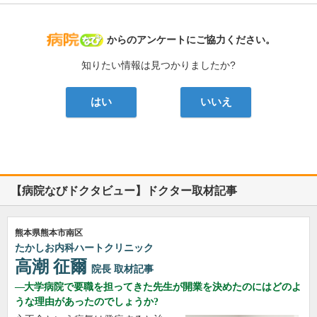
病院なび
からのアンケートにご協力ください。
知りたい情報は見つかりましたか?
はい
いいえ
【病院なびドクタビュー】ドクター取材記事
熊本県熊本市南区
たかしお内科ハートクリニック
高潮 征爾
院長
取材記事
大学病院で要職を担ってきた先生が開業を決めたのにはどのよ
うな理由があったのでしょうか?