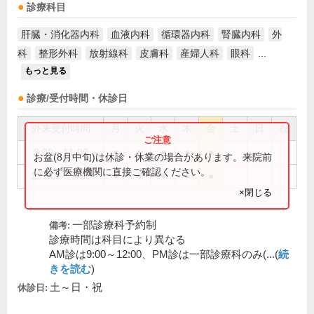
診療科目
肝臓・消化器内科
血液内科
循環器内科
腎臓内科
外
科
整形外科
放射線科
皮膚科
産婦人科
眼科
...
もっと見る
診療/受付時間・休診日
外来受付時間
月
火
水
木
金
土
日
祝
8:00～11:00
●
●
●
●
●
お盆(8月中旬)は休診・休業の場合があります。来院前
に必ず医療機関に直接ご確認ください。
12:30～15:30
●
●
●
●
●
×閉じる
一部診療科予約制
備考:
診療時間は科目により異なる
AM診は9:00～12:00、PM診は一部診療科のみ(...(
続
きを読む
)
土～日・祝
休診日: