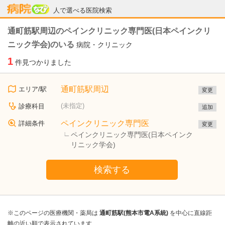
病院なび
人で選べる医院検索
通町筋駅周辺のペインクリニック専門医(日本ペインクリ
ニック学会)のいる
病院・クリニック
1
件見つかりました
通町筋駅周辺
エリア/駅
変更
(未指定)
診療科目
追加
ペインクリニック専門医
詳細条件
変更
ペインクリニック専門医(日本ペインク
リニック学会)
検索する
※このページの医療機関・薬局は
通町筋駅(熊本市電A系統)
を中心に直線距
離の近い順で表示されています