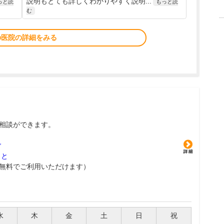
説明もとても詳しくわかりやすく説明...
っと読
もっと読
む
の医院の詳細をみる
相談ができます。
グ
こと
無料でご利用いただけます）
水
木
金
土
日
祝