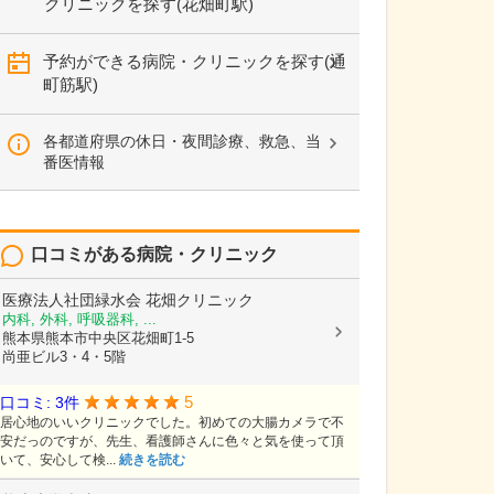
クリニックを探す(花畑町駅)
予約ができる病院・クリニックを探す(通
町筋駅)
各都道府県の休日・夜間診療、救急、当
番医情報
口コミがある病院・クリニック
医療法人社団緑水会
花畑クリニック
内科, 外科, 呼吸器科, ...
熊本県熊本市中央区花畑町1-5
尚亜ビル3・4・5階
5
口コミ: 3件
居心地のいいクリニックでした。初めての大腸カメラで不
安だっのですが、先生、看護師さんに色々と気を使って頂
いて、安心して検...
続きを読む