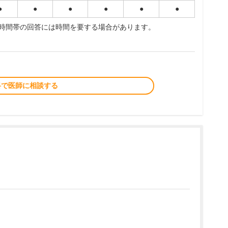
●
●
●
●
●
●
夜時間帯の回答には時間を要する場合があります。
料で医師に相談する