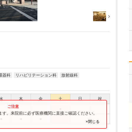
環器科
リハビリテーション科
放射線科
水
木
金
土
日
祝
●
ります。来院前に必ず医療機関に直接ご確認ください。
●
●
●
×閉じる