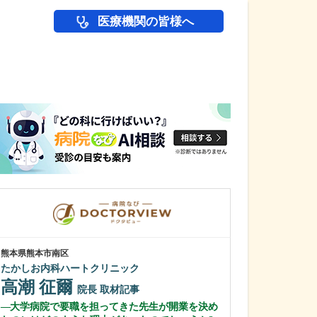
医療機関の皆様へ
医師(ドクター)の
熊本県熊本市南区
東京都北区
たかしお内科ハートクリニック
青柳診療所
高潮 征爾
青柳 有司
院長
取材記事
大学病院で要職を担ってきた先生が開業を決め
消化器内視鏡に