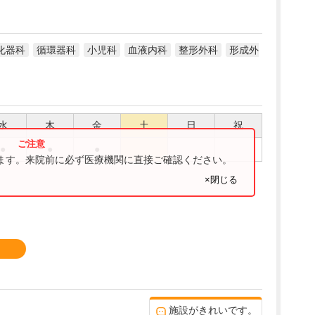
化器科
循環器科
小児科
血液内科
整形外科
形成外
水
木
金
土
日
祝
●
●
●
ります。来院前に必ず医療機関に直接ご確認ください。
×閉じる
施設がきれいです。