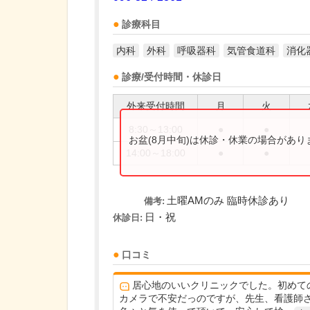
診療科目
内科
外科
呼吸器科
気管食道科
消化
診療/受付時間・休診日
外来受付時間
月
火
8:30～13:00
●
●
お盆(8月中旬)は休診・休業の場合があ
14:00～18:00
●
●
土曜AMのみ 臨時休診あり
備考:
日・祝
休診日:
口コミ
居心地のいいクリニックでした。初めて
カメラで不安だっのですが、先生、看護師