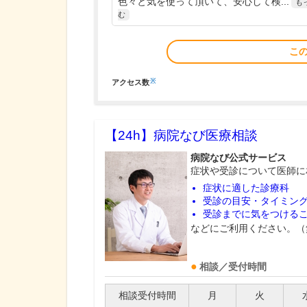
色々と気を使って頂いて、安心して検...
も
む
こ
※
アクセス数
【24h】
病院なび医療相談
病院なび公式サービス
症状や受診について医師に
症状に適した診療科
受診の目安・タイミン
受診までに気をつける
などにご利用ください。（
相談／受付時間
相談受付時間
月
火