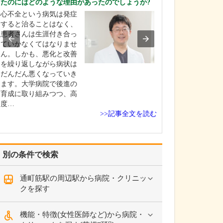
たのにはどのような理由があったのでしょうか?
られるのかお聞
心不全という病気は発症
胃カメラ・大腸
すると治ることはなく、
どちらにも対応
患者さんは生涯付き合っ
り、患者さんの
ていかなくてはなりませ
きる限り軽減し
ん。しかも、悪化と改善
提供することを
を繰り返しながら病状は
ています。胃カ
だんだん悪くなっていき
口にも対応して
ます。大学病院で後進の
が、当院では主
育成に取り組みつつ、高
メラで実施して
度…
近年は…
>>記事全文を読む
別の条件で検索
通町筋駅の周辺駅から病院・クリニッ
クを探す
機能・特徴(女性医師など)から病院・