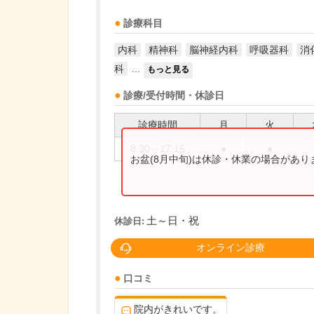
診療科目
内科
精神科
脳神経内科
呼吸器科
消
科
...
もっと見る
診療/受付時間・休診日
診療時間
月
火
8:30～17:15
●
●
お盆(8月中旬)は休診・休業の場合があ
土～日・祝
休診日:
オンライン診療
口コミ
院内がきれいです。