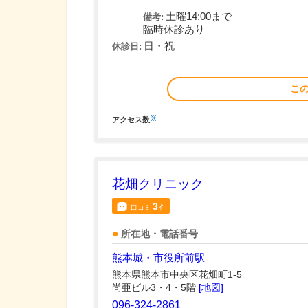
土曜14:00まで
備考:
臨時休診あり
日・祝
休診日:
こ
※
アクセス数
花畑クリニック
3
口コミ
件
所在地・電話番号
熊本城・市役所前駅
熊本県熊本市中央区花畑町1-5
尚亜ビル3・4・5階
[地図]
096-324-2861