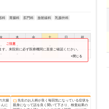
器科
胃腸科
肛門科
放射線科
乳腺外科
水
木
金
土
日
祝
●
●
●
●
ります。来院前に必ず医療機関に直接ご確認ください。
●
●
●
×閉じる
の大腸
先生のお人柄が良く毎回気になっている症状を
さんに
親身になって話を良く聞いて下さり、検査結果の