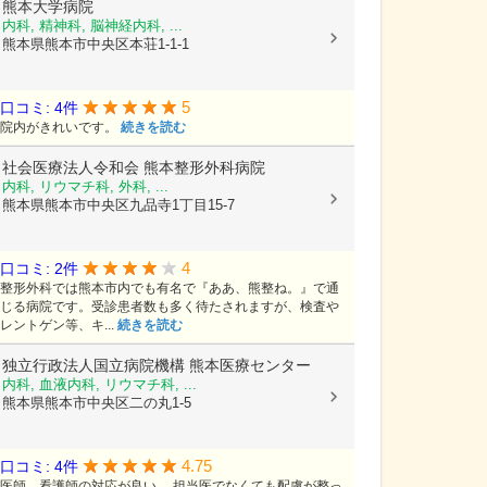
熊本大学病院
内科, 精神科, 脳神経内科, ...
熊本県熊本市中央区本荘1-1-1
5
口コミ: 4件
院内がきれいです。
続きを読む
社会医療法人令和会
熊本整形外科病院
内科, リウマチ科, 外科, ...
熊本県熊本市中央区九品寺1丁目15-7
4
口コミ: 2件
整形外科では熊本市内でも有名で『ああ、熊整ね。』で通
じる病院です。受診患者数も多く待たされますが、検査や
レントゲン等、キ...
続きを読む
独立行政法人国立病院機構
熊本医療センター
内科, 血液内科, リウマチ科, ...
熊本県熊本市中央区二の丸1-5
4.75
口コミ: 4件
医師、看護師の対応が良い。 担当医でなくても配慮が整っ