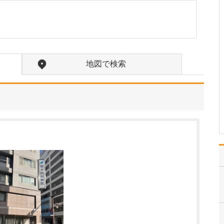
日々の診療で心がけていることを教えてくださ
い。
病気の早期発見・早期治
療は、健康を守るうえで
最も重要です。そのた
め、患者さんに親身にな
地図で検索
って寄り添い、丁寧にお
話を聴いて、症状の背後
に潜む大きな病気を見逃
さないよう慎重に診察を
行いながら、的確な診断
と治…
>>記事全文を読む