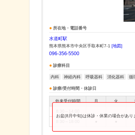
所在地・電話番号
水道町駅
熊本県熊本市中央区手取本町7-1
[地図]
096-356-5500
診療科目
内科
神経内科
呼吸器科
消化器科
循
診療/受付時間・休診日
外来受付時間
月
火
8:30～14:00
お盆(8月中旬)は休診・休業の場合があ
8:30～18:00
●
●