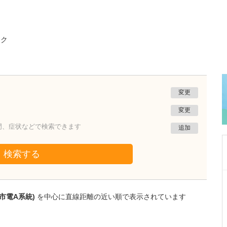
ック
変更
変更
門、症状などで検索できます
追加
検索する
岡山県倉敷市
多田クリニック
市電A系統)
を中心に直線距離の近い順で表示されています
多田 蘇音
院長
多田 明子
副院長
取材記事