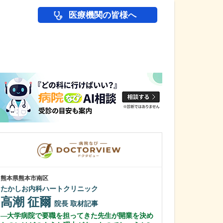
医療機関の皆様へ
医師(ドクター)の
熊本県熊本市南区
東京都北区
たかしお内科ハートクリニック
青柳診療所
高潮 征爾
青柳 有司
院長
取材記事
大学病院で要職を担ってきた先生が開業を決め
消化器内視鏡に