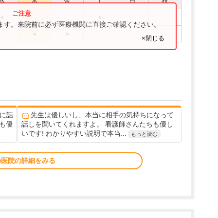
水
木
金
土
日
祝
●
●
ります。来院前に必ず医療機関に直接ご確認ください。
●
●
×閉じる
に話
先生は優しいし、本当に相手の気持ちになって
も優
話しを聞いてくれますよ。 看護師さんたちも優し
いです! わかりやすい説明で本当...
もっと読む
の医院の詳細をみる