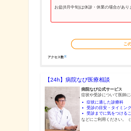
お盆(8月中旬)は休診・休業の場合があ
こ
※
アクセス数
【24h】
病院なび医療相談
病院なび公式サービス
症状や受診について医師に
症状に適した診療科
受診の目安・タイミン
受診までに気をつける
などにご利用ください。（