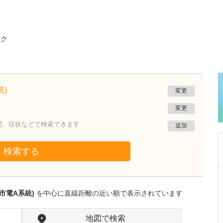
ック
)
変更
変更
門、症状などで検索できます
追加
検索する
東京都豊島区
モモ・メディカル・クリニック
市電A系統)
を中心に直線距離の近い順で表示されています
百瀬 隆二
院長
取材記事
内視鏡検査に抵抗感のある方に対して、専門医
地図で検索