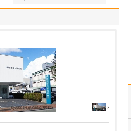
としてどのようなアドバイスをされているのでし
ょうか?
多くの方が「お尻から出
血があれば痔だろう」と
思い込んでしまいがちで
すが、実際にはそうとは
限りません。これまでに
も痔の出血だと思ってい
たら、大腸内視鏡検査の
結果は「大腸がんだっ
た」「潰瘍性大腸炎が見
つか…
>>記事全文を読む