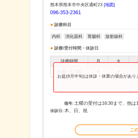
熊本県熊本市中央区通町23
[地図]
096-353-2361
診療科目
内科
消化器科
胃腸科
放射線科
診療/受付時間・休診日
診療時間
月
火
8:00～17:00
●
●
お盆(8月中旬)は休診・休業の場合があ
土曜の受付は16:30まで、他は1
備考:
木、日、祝
休診日:
こ