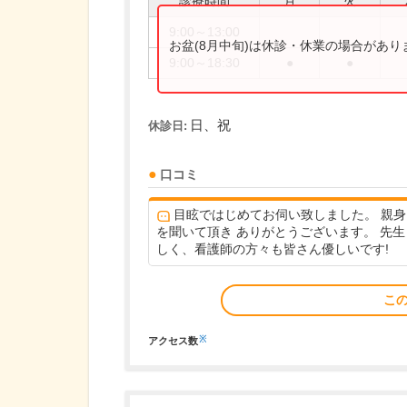
診療時間
月
火
9:00～13:00
お盆(8月中旬)は休診・休業の場合があ
9:00～18:30
●
●
日、祝
休診日:
口コミ
目眩ではじめてお伺い致しました。 親身
を聞いて頂き ありがとうございます。 先生
しく、看護師の方々も皆さん優しいです!
こ
※
アクセス数