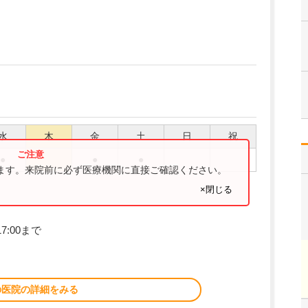
水
木
金
土
日
祝
●
●
●
ります。来院前に必ず医療機関に直接ご確認ください。
×閉じる
7:00まで
の医院の詳細をみる