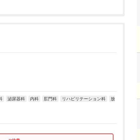
科
泌尿器科
内科
肛門科
リハビリテーション科
放