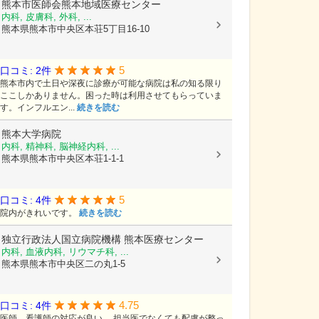
熊本市医師会熊本地域医療センター
内科, 皮膚科, 外科, ...
熊本県熊本市中央区本荘5丁目16-10
5
口コミ: 2件
熊本市内で土日や深夜に診療が可能な病院は私の知る限り
ここしかありません。困った時は利用させてもらっていま
す。インフルエン...
続きを読む
熊本大学病院
内科, 精神科, 脳神経内科, ...
熊本県熊本市中央区本荘1-1-1
5
口コミ: 4件
院内がきれいです。
続きを読む
独立行政法人国立病院機構
熊本医療センター
内科, 血液内科, リウマチ科, ...
熊本県熊本市中央区二の丸1-5
4.75
口コミ: 4件
医師、看護師の対応が良い。 担当医でなくても配慮が整っ