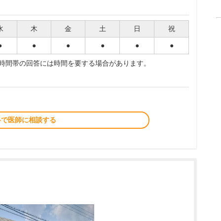
水
木
金
土
日
祝
●
●
●
●
●
●
夜時間帯の回答には時間を要する場合があります。
料で医師に相談する