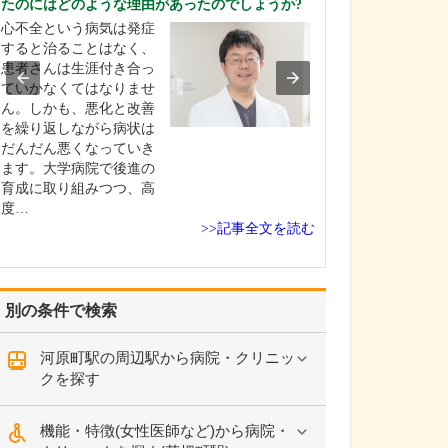
たのにはどのような理由があったのでしょうか?
られるのかお聞
心不全という病気は発症
胃カメラ・大腸
すると治ることはなく、
どちらにも対応
患者さんは生涯付き合っ
り、患者さんの
ていかなくてはなりませ
きる限り軽減し
ん。しかも、悪化と改善
提供することを
を繰り返しながら病状は
ています。胃カ
だんだん悪くなっていき
口にも対応して
ます。大学病院で後進の
が、当院では主
育成に取り組みつつ、高
メラで実施して
度…
近年は…
>>記事全文を読む
別の条件で検索
河原町駅の周辺駅から病院・クリニッ
クを探す
機能・特徴(女性医師など)から病院・