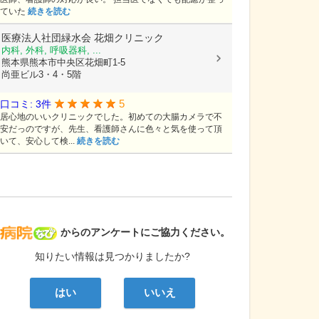
ていた
続きを読む
医療法人社団緑水会
花畑クリニック
内科, 外科, 呼吸器科, ...
熊本県熊本市中央区花畑町1-5
尚亜ビル3・4・5階
5
口コミ: 3件
居心地のいいクリニックでした。初めての大腸カメラで不
安だっのですが、先生、看護師さんに色々と気を使って頂
いて、安心して検...
続きを読む
病院なび
からのアンケートにご協力ください。
知りたい情報は見つかりましたか?
はい
いいえ