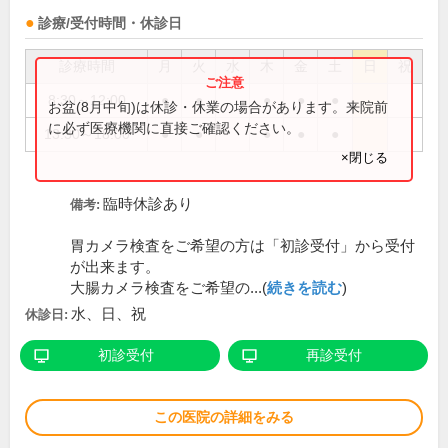
診療/受付時間・休診日
診療時間
月
火
水
木
金
土
日
祝
8:30～12:00
●
●
●
●
●
お盆(8月中旬)は休診・休業の場合があります。来院前
に必ず医療機関に直接ご確認ください。
13:30～18:00
●
●
●
●
●
×閉じる
臨時休診あり
備考:
胃カメラ検査をご希望の方は「初診受付」から受付
が出来ます。
大腸カメラ検査をご希望の...(
続きを読む
)
水、日、祝
休診日:
初診受付
再診受付
この医院の詳細をみる