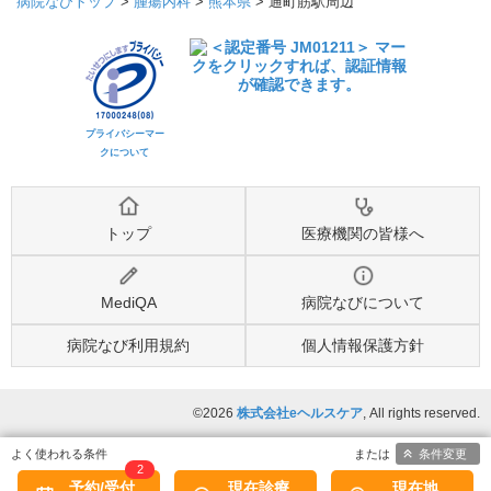
病院なびトップ
>
腫瘍内科
>
熊本県
>
通町筋駅周辺
プライバシーマー
クについて
トップ
医療機関の皆様へ
MediQA
病院なびについて
病院なび利用規約
個人情報保護方針
©2026
株式会社eヘルスケア
, All rights reserved.
条件変更
2
予約/受付
現在診療
現在地