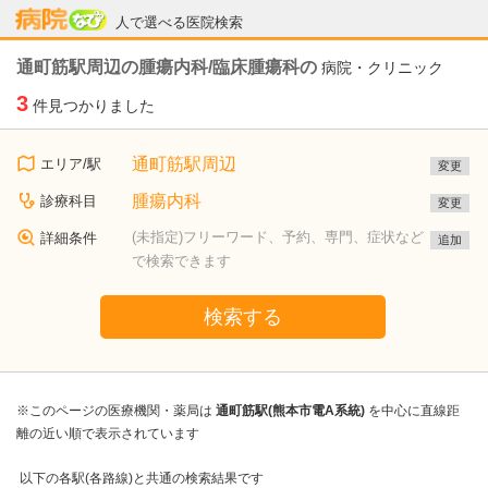
病院なび
人で選べる医院検索
通町筋駅周辺の腫瘍内科/臨床腫瘍科の
病院・クリニック
3
件見つかりました
通町筋駅周辺
エリア/駅
変更
腫瘍内科
診療科目
変更
(未指定)フリーワード、予約、専門、症状など
詳細条件
追加
で検索できます
検索する
※このページの医療機関・薬局は
通町筋駅(熊本市電A系統)
を中心に直線距
離の近い順で表示されています
以下の各駅(各路線)と共通の検索結果です