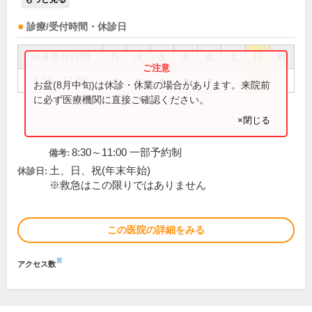
診療/受付時間・休診日
外来受付時間
月
火
水
木
金
土
日
祝
8:30～11:00
●
●
●
●
●
お盆(8月中旬)は休診・休業の場合があります。来院前
に必ず医療機関に直接ご確認ください。
×閉じる
8:30～11:00 一部予約制
備考:
土、日、祝(年末年始)
休診日:
※救急はこの限りではありません
この医院の詳細をみる
※
アクセス数