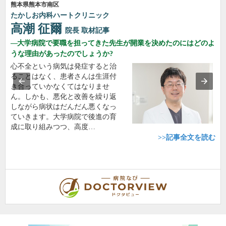
熊本県熊本市南区
たかしお内科ハートクリニック
高潮 征爾
院長
取材記事
大学病院で要職を担ってきた先生が開業を決めたのにはどのよ
うな理由があったのでしょうか?
心不全という病気は発症すると治
ることはなく、患者さんは生涯付
き合っていかなくてはなりませ
ん。しかも、悪化と改善を繰り返
しながら病状はだんだん悪くなっ
ていきます。大学病院で後進の育
成に取り組みつつ、高度…
>>記事全文を読む