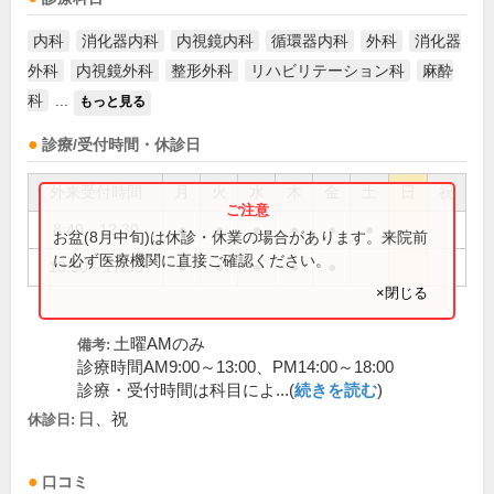
内科
消化器内科
内視鏡内科
循環器内科
外科
消化器
外科
内視鏡外科
整形外科
リハビリテーション科
麻酔
科
...
もっと見る
診療/受付時間・休診日
外来受付時間
月
火
水
木
金
土
日
祝
8:40～12:30
●
●
●
●
●
●
お盆(8月中旬)は休診・休業の場合があります。来院前
に必ず医療機関に直接ご確認ください。
13:50～17:30
●
●
●
●
●
×閉じる
土曜AMのみ
備考:
診療時間AM9:00～13:00、PM14:00～18:00
診療・受付時間は科目によ...(
続きを読む
)
日、祝
休診日:
口コミ