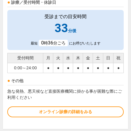
診療／受付時間・休診日
受診までの目安時間
33
分後
0
36
時
分ごろ
最短
にお呼びいたします
受付時間
月
火
水
木
金
土
日
祝
0:00～24:00
●
●
●
●
●
●
●
●
その他
急な発熱、悪天候など直接医療機関に掛かる事が困難な際にご
利用ください
オンライン診療の詳細をみる