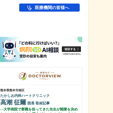
医療機関の皆様へ
医師(ドクター)の
熊本県熊本市南区
東京都中野区
たかしお内科ハートクリニック
中野富士見
高潮 征爾
冨岡 亮太
院長
取材記事
大学病院で要職を担ってきた先生が開業を決め
特に先生が力を