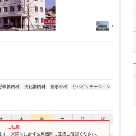
呼吸器内科
消化器内科
整形外科
リハビリテーション
水
木
金
土
日
祝
●
ります。来院前に必ず医療機関に直接ご確認ください。