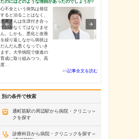
たのにはどのような理由があったのでしょうか?
ください。
心不全という病気は発症
これまで耳を専
すると治ることはなく、
を積んできたこ
患者さんは生涯付き合っ
り、難聴や突発
ていかなくてはなりませ
中耳炎をはじめ
ん。しかも、悪化と改善
やめまいなどの
を繰り返しながら病状は
療には特に力を
だんだん悪くなっていき
ます。難聴は原
ます。大学病院で後進の
て治療法が異な
育成に取り組みつつ、高
まずは詳しい検
度…
こに…
>>記事全文を読む
別の条件で検索
通町筋駅の周辺駅から病院・クリニッ
クを探す
診療科目から病院・クリニックを探す