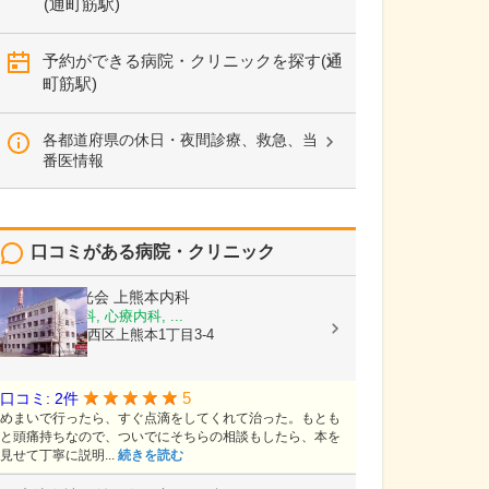
(通町筋駅)
予約ができる病院・クリニックを探す(通
町筋駅)
各都道府県の休日・夜間診療、救急、当
番医情報
口コミがある病院・クリニック
医療法人陽光会
上熊本内科
内科, 神経内科, 心療内科, ...
熊本県熊本市西区上熊本1丁目3-4
5
口コミ: 2件
めまいで行ったら、すぐ点滴をしてくれて治った。もとも
と頭痛持ちなので、ついでにそちらの相談もしたら、本を
見せて丁寧に説明...
続きを読む