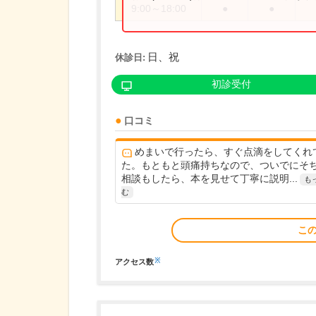
9:00～18:00
●
●
日、祝
休診日:
初診受付
口コミ
めまいで行ったら、すぐ点滴をしてくれ
た。もともと頭痛持ちなので、ついでにそ
相談もしたら、本を見せて丁寧に説明...
も
む
こ
※
アクセス数