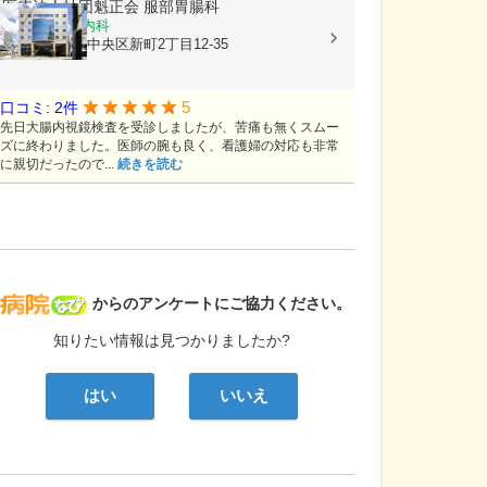
医療法人社団魁正会
服部胃腸科
消化器内科, 内科
熊本県熊本市中央区新町2丁目12-35
5
口コミ: 2件
先日大腸内視鏡検査を受診しましたが、苦痛も無くスムー
ズに終わりました。医師の腕も良く、看護婦の対応も非常
に親切だったので...
続きを読む
病院なび
からのアンケートにご協力ください。
知りたい情報は見つかりましたか?
はい
いいえ