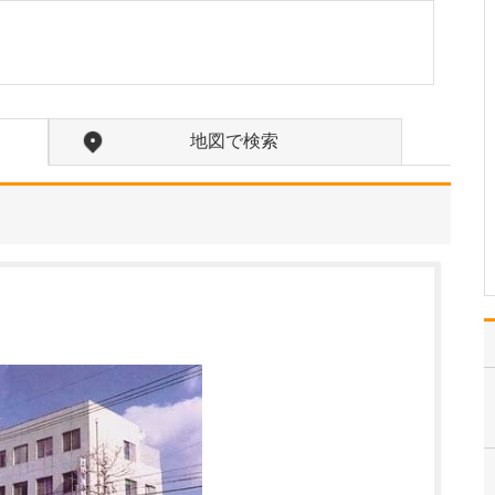
が受けられるのでしょうか?
当院は不妊治療に特化し
たクリニックです。一般
不妊治療から高度生殖補
助医療(ART)まで幅広く対
応し、患者さんの状態や
地図で検索
希望に合わせた最適な治
療をトータルでサポート
しています。そのなかで
も、開業当初から大…
>>記事全文を読む