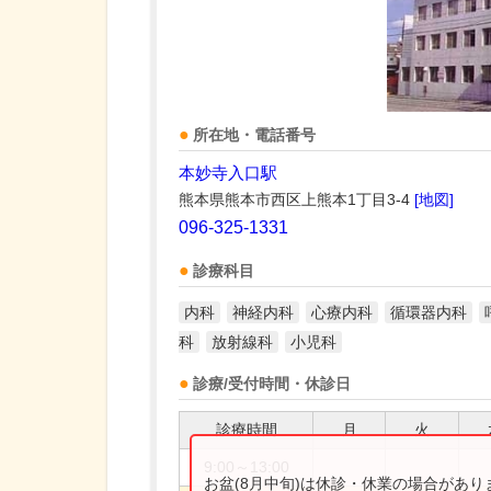
所在地・電話番号
本妙寺入口駅
熊本県熊本市西区上熊本1丁目3-4
[地図]
096-325-1331
診療科目
内科
神経内科
心療内科
循環器内科
科
放射線科
小児科
診療/受付時間・休診日
診療時間
月
火
9:00～13:00
お盆(8月中旬)は休診・休業の場合があ