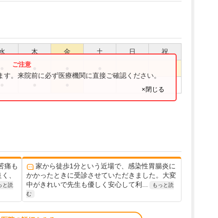
水
木
金
土
日
祝
●
●
●
●
ります。来院前に必ず医療機関に直接ご確認ください。
●
●
●
×閉じる
苦痛も
家から徒歩1分という近場で、感染性胃腸炎に
良く、
かかったときに受診させていただきました。大変
中がきれいで先生も優しく安心して利...
っと読
もっと読
む