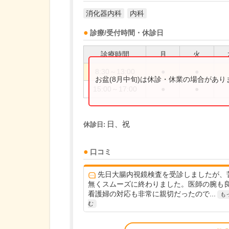
消化器内科
内科
診療/受付時間・休診日
診療時間
月
火
8:30～13:00
●
●
お盆(8月中旬)は休診・休業の場合があ
15:00～17:00
●
●
日、祝
休診日:
口コミ
先日大腸内視鏡検査を受診しましたが、
無くスムーズに終わりました。医師の腕も
看護婦の対応も非常に親切だったので...
も
む