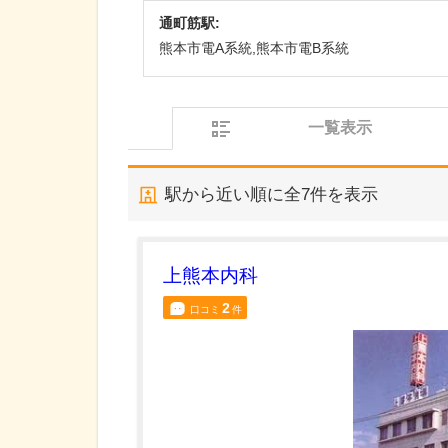
通町筋駅:
熊本市電A系統,熊本市電B系統
一覧表示
駅から近い順に全
7
件を表示
上熊本内科
2
口コミ
件