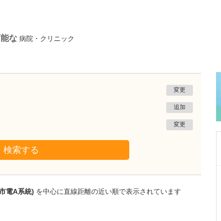
可能な
病院・クリニック
変更
追加
変更
検索する
神奈川県横浜市西区
みなとみらい夢クリニック
市電A系統)
を中心に直線距離の近い順で表示されています
貝嶋 弘恒
院長
取材記事
貴院の特長を教えてください。どのような診療