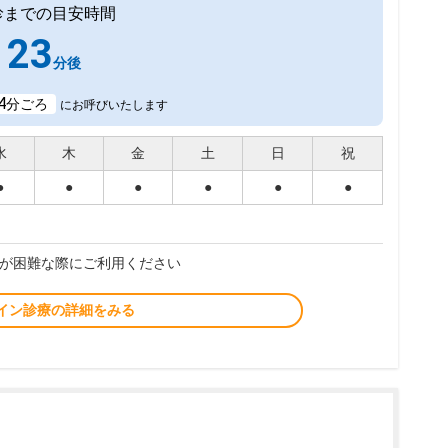
診までの目安時間
23
分後
4
分ごろ
にお呼びいたします
水
木
金
土
日
祝
●
●
●
●
●
●
が困難な際にご利用ください
イン診療の詳細をみる