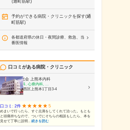
(通町筋駅)
予約ができる病院・クリニックを探す(通
町筋駅)
各都道府県の休日・夜間診療、救急、当
番医情報
口コミがある病院・クリニック
医療法人陽光会
上熊本内科
内科, 神経内科, 心療内科, ...
熊本県熊本市西区上熊本1丁目3-4
5
口コミ: 2件
めまいで行ったら、すぐ点滴をしてくれて治った。もとも
と頭痛持ちなので、ついでにそちらの相談もしたら、本を
見せて丁寧に説明...
続きを読む