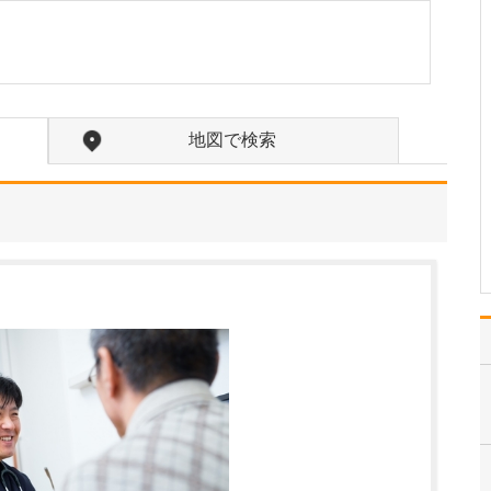
たのにはどのような理由があったのでしょうか?
心不全という病気は発症
すると治ることはなく、
患者さんは生涯付き合っ
ていかなくてはなりませ
ん。しかも、悪化と改善
地図で検索
を繰り返しながら病状は
だんだん悪くなっていき
ます。大学病院で後進の
育成に取り組みつつ、高
度…
>>記事全文を読む