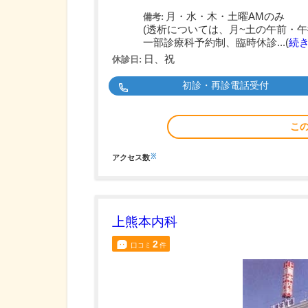
月・水・木・土曜AMのみ
備考:
(透析については、月~土の午前・午
一部診療科予約制、臨時休診...(
続
日、祝
休診日:
初診・再診電話受付
こ
※
アクセス数
上熊本内科
2
口コミ
件