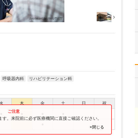
呼吸器内科
リハビリテーション科
水
木
金
土
日
祝
●
●
●
●
ります。来院前に必ず医療機関に直接ご確認ください。
●
×閉じる