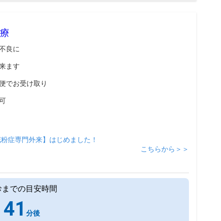
療
不良に
来ます
便でお受け取り
可
花粉症専門外来】はじめました！
こちらから＞＞
診までの目安時間
41
分後