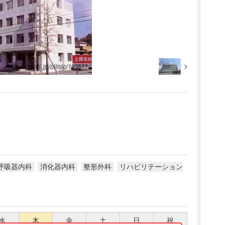
呼吸器内科
消化器内科
整形外科
リハビリテーション
水
木
金
土
日
祝