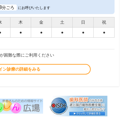
8
分ごろ
にお呼びいたします
水
木
金
土
日
祝
●
●
●
●
●
●
が困難な際にご利用ください
イン診療の詳細をみる