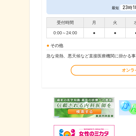
23
1
時
最短
受付時間
月
火
0:00～24:00
●
●
その他
急な発熱、悪天候など直接医療機関に掛かる事
オンラ