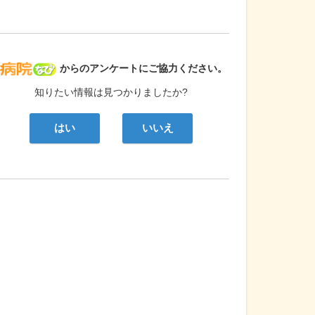
病院なび
からのアンケートにご協力ください。
知りたい情報は見つかりましたか?
はい
いいえ