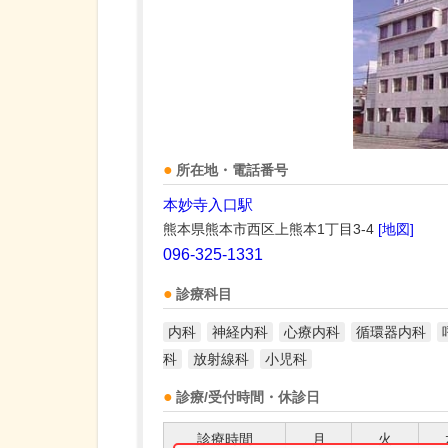
所在地・電話番号
本妙寺入口駅
熊本県熊本市西区上熊本1丁目3-4
[地図]
096-325-1331
診療科目
内科
神経内科
心療内科
循環器内科
科
放射線科
小児科
診療/受付時間・休診日
診療時間
月
火