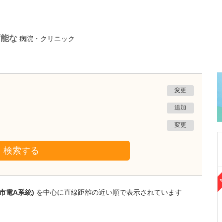
可能な
病院・クリニック
変更
追加
変更
検索する
熊本県熊本市南区
たかしお内科ハートクリニック
市電A系統)
を中心に直線距離の近い順で表示されています
高潮 征爾
院長
取材記事
大学病院で要職を担ってきた先生が開業を決め