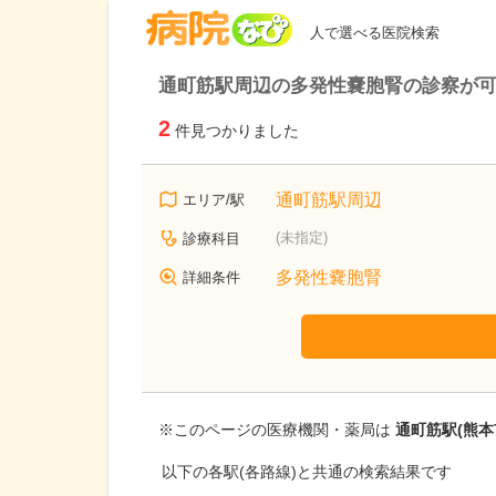
病院なび
人で選べる医院検索
通町筋駅周辺の多発性嚢胞腎の診察が
2
件見つかりました
通町筋駅周辺
エリア/駅
(未指定)
診療科目
多発性嚢胞腎
詳細条件
※このページの医療機関・薬局は
通町筋駅(熊本
以下の各駅(各路線)と共通の検索結果です