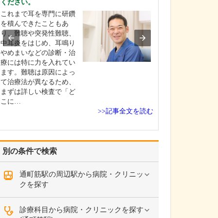
ください。
皮膚科・形成外
これまで耳を専門に研鑽
皮膚科を掲げ、
を積んできたこともあ
状に対応してい
り、難聴や突発性難聴、
す。形成外科は
中耳炎をはじめ、耳鳴り
かに女性医師も
やめまいなどの診断・治
おり、やけど、
療には特に力を入れてい
陥入爪など日常
ます。難聴は原因によっ
の治療から、眼
て治療法が異なるため、
ほくろ・しこり
まずは詳しい検査で「ど
い…
こに…
>>記事全文を読む
別の条件で検索
通町筋駅の周辺駅から病院・クリニッ
クを探す
診療科目から病院・クリニックを探す