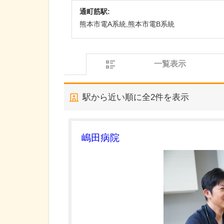
通町筋駅:
熊本市電A系統,熊本市電B系統
一覧表示
駅から近い順に全
2
件を表示
嶋田病院