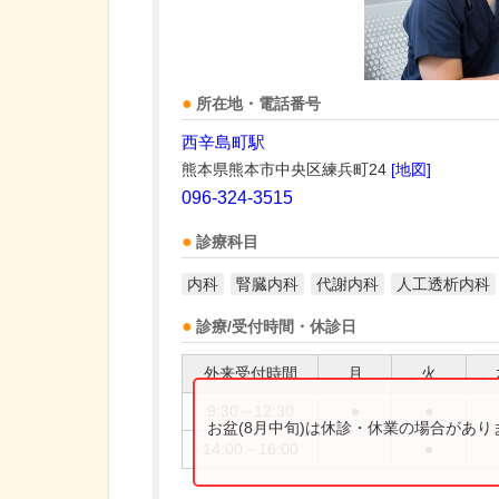
所在地・電話番号
西辛島町駅
熊本県熊本市中央区練兵町24
[地図]
096-324-3515
診療科目
内科
腎臓内科
代謝内科
人工透析内科
診療/受付時間・休診日
外来受付時間
月
火
9:30～12:30
●
●
お盆(8月中旬)は休診・休業の場合があ
14:00～16:00
●