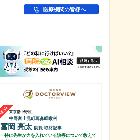
医療機関の皆様へ
医師(ドクター)の
東京都中野区
千葉県船橋市
中野富士見町耳鼻咽喉科
船橋ゆーかりク
冨岡 亮太
寺田 伸一
院長
取材記事
特に先生が力を入れている診療について教えて
貴院の特徴をお