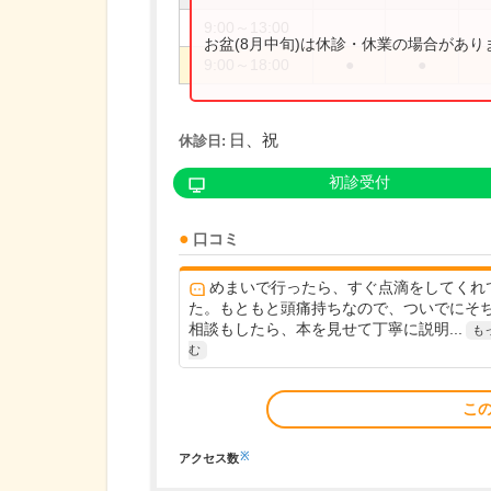
9:00～13:00
お盆(8月中旬)は休診・休業の場合があ
9:00～18:00
●
●
日、祝
休診日:
初診受付
口コミ
めまいで行ったら、すぐ点滴をしてくれ
た。もともと頭痛持ちなので、ついでにそ
相談もしたら、本を見せて丁寧に説明...
も
む
こ
※
アクセス数