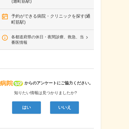
(通町筋駅)
予約ができる病院・クリニックを探す(通
町筋駅)
各都道府県の休日・夜間診療、救急、当
番医情報
病院なび
からのアンケートにご協力ください。
知りたい情報は見つかりましたか?
はい
いいえ