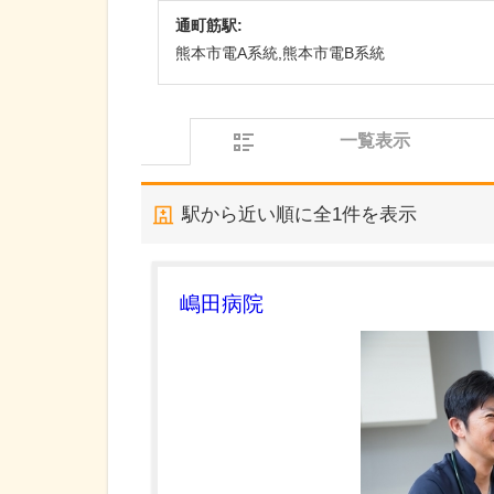
通町筋駅:
熊本市電A系統,熊本市電B系統
一覧表示
駅から近い順に全
1
件を表示
嶋田病院