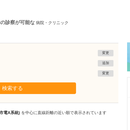
群の診察が可能な
病院・クリニック
変更
追加
変更
検索する
広島県広島市西区
戸田整形外科リハビリクリニック
市電A系統)
を中心に直線距離の近い順で表示されています
戸田 直樹
院長
取材記事
具体的にどのような診療が受けられるのか、貴