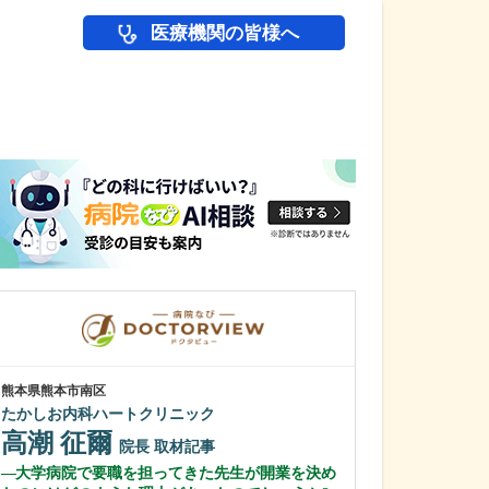
医療機関の皆様へ
医師(ドクター)の
熊本県熊本市南区
東京都中野区
たかしお内科ハートクリニック
中野富士見
高潮 征爾
冨岡 亮太
院長
取材記事
大学病院で要職を担ってきた先生が開業を決め
特に先生が力を