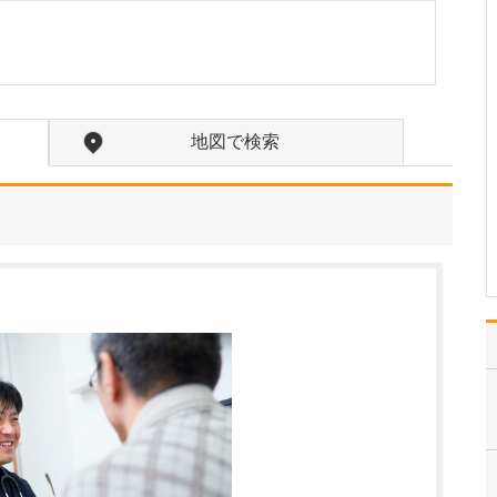
院の特長を教えてください。
私の専門である膝関節や
スポーツ疾患、リハビリ
テーションを中心に、骨
折・捻挫・腰痛・脊椎疾
患・骨粗しょう症など、
地図で検索
整形外科全般を幅広く診
療しています。人工膝関
節置換術に関しては、関
連病院で私自身が執刀を
担…
>>記事全文を読む