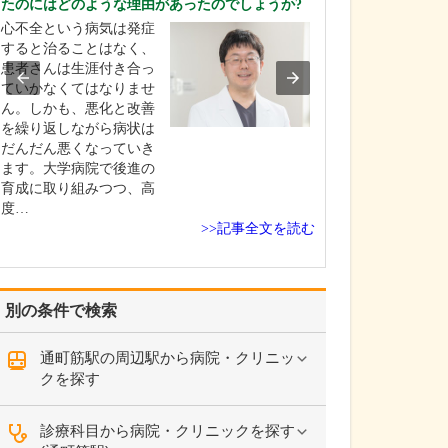
たのにはどのような理由があったのでしょうか?
ください。
心不全という病気は発症
これまで耳を専
すると治ることはなく、
を積んできたこ
患者さんは生涯付き合っ
り、難聴や突発
ていかなくてはなりませ
中耳炎をはじめ
ん。しかも、悪化と改善
やめまいなどの
を繰り返しながら病状は
療には特に力を
だんだん悪くなっていき
ます。難聴は原
ます。大学病院で後進の
て治療法が異な
育成に取り組みつつ、高
まずは詳しい検
度…
こに…
>>記事全文を読む
別の条件で検索
通町筋駅の周辺駅から病院・クリニッ
クを探す
診療科目から病院・クリニックを探す