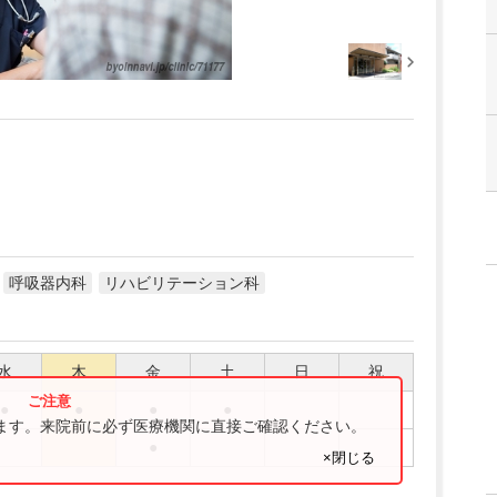
呼吸器内科
リハビリテーション科
水
木
金
土
日
祝
●
●
●
●
ります。来院前に必ず医療機関に直接ご確認ください。
●
×閉じる