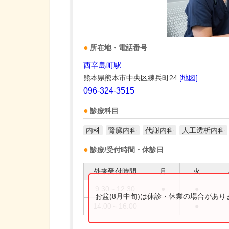
所在地・電話番号
西辛島町駅
熊本県熊本市中央区練兵町24
[地図]
096-324-3515
診療科目
内科
腎臓内科
代謝内科
人工透析内科
診療/受付時間・休診日
外来受付時間
月
火
9:30～12:30
●
●
お盆(8月中旬)は休診・休業の場合があ
14:00～16:00
●