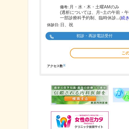
月・水・木・土曜AMのみ
備考:
(透析については、月~土の午前・午
一部診療科予約制、臨時休診...(
続
日、祝
休診日:
初診・再診電話受付
こ
※
アクセス数