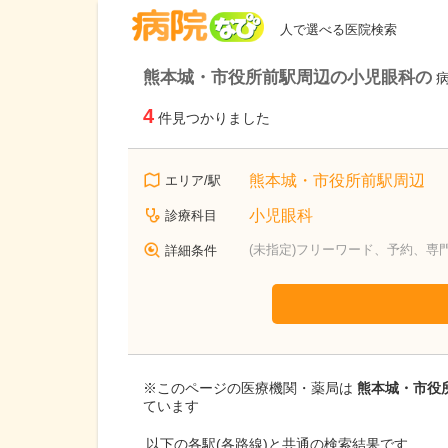
病院なび
人で選べる医院検索
熊本城・市役所前駅周辺の小児眼科の
4
件見つかりました
熊本城・市役所前駅周辺
エリア/駅
小児眼科
診療科目
(未指定)フリーワード、予約、専
詳細条件
※このページの医療機関・薬局は
熊本城・市役所
ています
以下の各駅(各路線)と共通の検索結果です