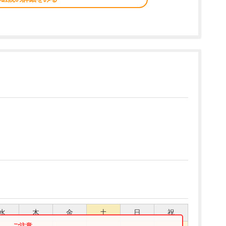
水
木
金
土
日
祝