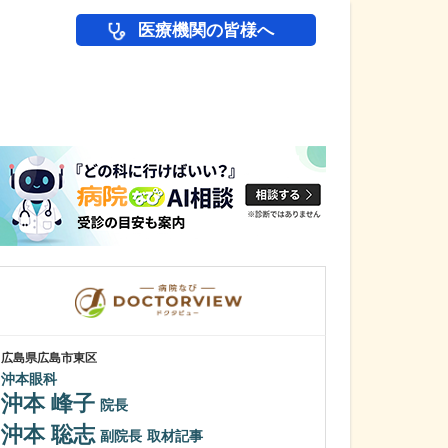
医療機関の皆様へ
医師(ドクター)の
広島県広島市東区
滋賀県草津市
沖本眼科
いわさ眼科
沖本 峰子
岩佐 真紀
院長
沖本 聡志
医師になってよ
副院長
取材記事