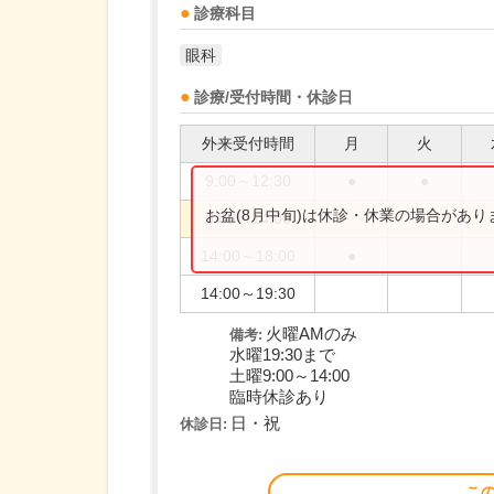
診療科目
眼科
診療/受付時間・休診日
外来受付時間
月
火
9:00～12:30
●
●
お盆(8月中旬)は休診・休業の場合があ
9:00～14:00
14:00～18:00
●
14:00～19:30
火曜AMのみ
備考:
水曜19:30まで
土曜9:00～14:00
臨時休診あり
日・祝
休診日:
こ