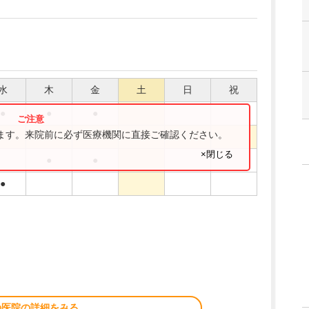
水
木
金
土
日
祝
●
●
●
ります。来院前に必ず医療機関に直接ご確認ください。
●
×閉じる
●
●
●
の医院の詳細をみる