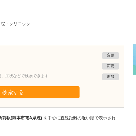
病院・クリニック
変更
変更
門、症状などで検索できます
追加
検索する
熊本県熊本市南区
たかしお内科ハートクリニック
前駅(熊本市電A系統)
を中心に直線距離の近い順で表示され
高潮 征爾
院長
取材記事
大学病院で要職を担ってきた先生が開業を決め