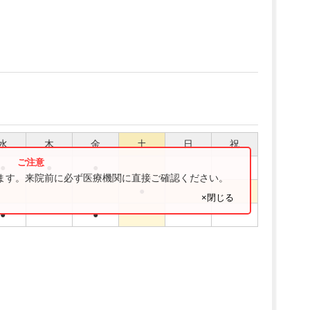
水
木
金
土
日
祝
●
●
●
ります。来院前に必ず医療機関に直接ご確認ください。
●
×閉じる
●
●