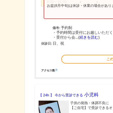
8:00～16:00
●
●
お盆(8月中旬)は休診・休業の場合があ
予約制
備考:
・予約時間は受付にお越しいただく
・受付から会...(
続きを読む
)
日、祝
休診日:
こ
※
アクセス数
小児科
【 24h 】 今から受診できる
子供の発熱・体調不良に
【ご自宅】で受診できるオ