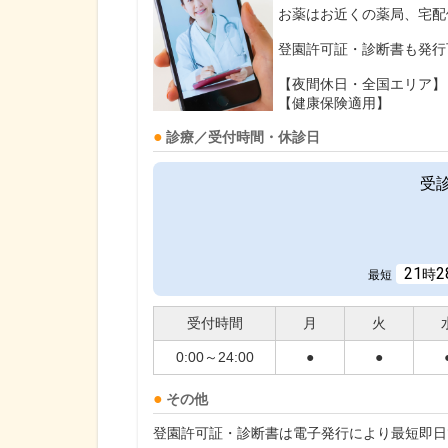
お薬はお近くの薬局、宅配
登園許可証・診断書も発行
【夜間休日・全国エリア】
【健康保険適用】
診療／受付時間・休診日
受
21
2
時
最短
受付時間
月
火
0:00～24:00
●
●
その他
登園許可証・診断書は電子発行により最短即日