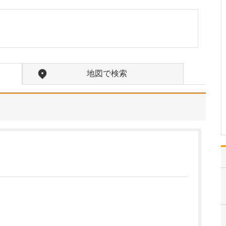
たのにはどのような理由があったのでしょうか?
心不全という病気は発症
すると治ることはなく、
患者さんは生涯付き合っ
ていかなくてはなりませ
ん。しかも、悪化と改善
を繰り返しながら病状は
地図で検索
だんだん悪くなっていき
ます。大学病院で後進の
育成に取り組みつつ、高
度…
>>記事全文を読む