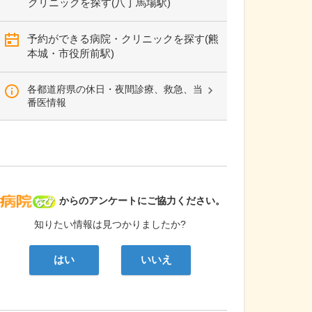
クリニックを探す(八丁馬場駅)
予約ができる病院・クリニックを探す(熊
本城・市役所前駅)
各都道府県の休日・夜間診療、救急、当
番医情報
病院なび
からのアンケートにご協力ください。
知りたい情報は見つかりましたか?
はい
いいえ