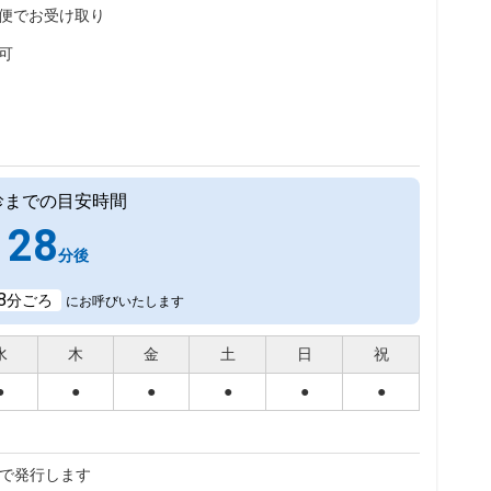
便でお受け取り
可
診までの目安時間
28
分後
8
分ごろ
にお呼びいたします
水
木
金
土
日
祝
●
●
●
●
●
●
で発行します