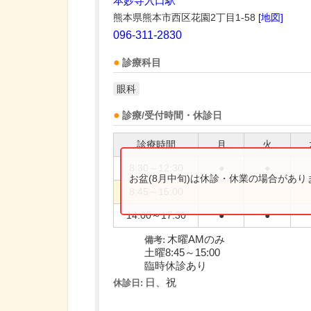
本妙寺入口駅
熊本県熊本市西区花園2丁目1-58
[地図]
096-311-2830
診療科目
眼科
診療/受付時間・休診日
診療時間
月
火
8:30～12:30
●
●
お盆(8月中旬)は休診・休業の場合があ
8:45～15:00
14:00～17:30
●
●
木曜AMのみ
備考:
土曜8:45～15:00
臨時休診あり
日、祝
休診日: