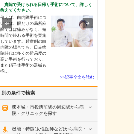
人と接するのが
貴院で受けられる日帰り手術について、詳しく
で、患者さんか
教えてください。
伺って、お悩み
例えば、白内障手術につ
疾患の原因を探
いては、眼だけの局所麻
ら、患者さんと
酔でほぼ痛みがなく、短
善していくとい
時間で終わる手術を実施
スにやりがいを
しています。難症例の白
す。そして何よ
内障の場合でも、日赤病
によってよく見
院時代に多くの難易度の
になっ…
高い手術を行っており、
また硝子体手術の器械も
揃…
>>記事全文を読む
別の条件で検索
熊本城・市役所前駅の周辺駅から病
院・クリニックを探す
機能・特徴(女性医師など)から病院・