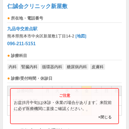
仁誠会クリニック新屋敷
所在地・電話番号
九品寺交差点駅
熊本県熊本市中央区新屋敷1丁目14-2
[地図]
096-211-5151
診療科目
内科
腎臓内科
循環器内科
糖尿病内科
皮膚科
診療/受付時間・休診日
診療時間
月
火
水
木
金
土
日
祝
10:00～13:00
●
●
●
●
●
●
お盆(8月中旬)は休診・休業の場合があります。来院前
に必ず医療機関に直接ご確認ください。
14:00～17:00
●
●
●
×閉じる