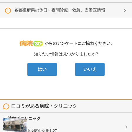
各都道府県の休日・夜間診療、救急、当番医情報
病院なび
からのアンケートにご協力ください。
知りたい情報は見つかりましたか?
はい
いいえ
口コミがある病院・クリニック
三浦内科クリニック
内科
熊本県熊本市中央区中央街1-27