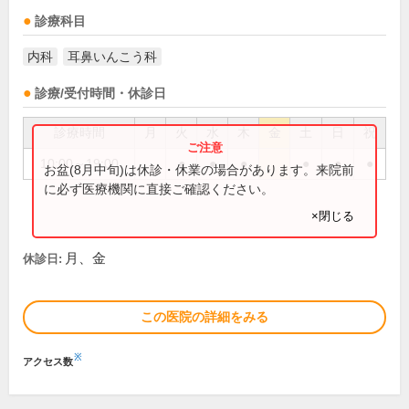
診療科目
内科
耳鼻いんこう科
診療/受付時間・休診日
診療時間
月
火
水
木
金
土
日
祝
10:00～19:00
●
●
●
●
●
●
お盆(8月中旬)は休診・休業の場合があります。来院前
に必ず医療機関に直接ご確認ください。
×閉じる
月、金
休診日:
この医院の詳細をみる
※
アクセス数