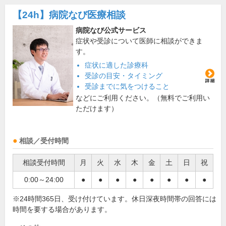
【24h】
病院なび医療相談
病院なび公式サービス
症状や受診について医師に相談ができま
す。
症状に適した診療科
受診の目安・タイミング
受診までに気をつけること
などにご利用ください。（無料でご利用い
ただけます）
相談／受付時間
相談受付時間
月
火
水
木
金
土
日
祝
0:00～24:00
●
●
●
●
●
●
●
●
※24時間365日、受け付けています。休日深夜時間帯の回答には
時間を要する場合があります。