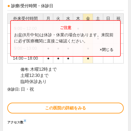
診療/受付時間・休診日
外来受付時間
月
火
水
木
金
土
日
祝
9:00～12:00
●
お盆(8月中旬)は休診・休業の場合があります。来院前
9:00～12:30
●
に必ず医療機関に直接ご確認ください。
9:00～13:00
●
●
●
●
×閉じる
14:00～18:00
●
●
●
●
木曜12時まで
備考:
土曜12:30まで
臨時休診あり
日・祝
休診日:
この医院の詳細をみる
※
アクセス数