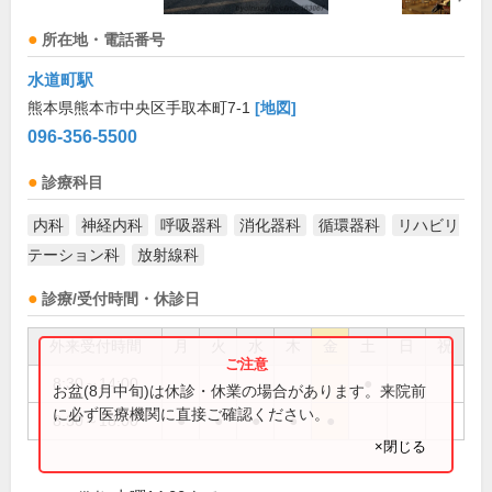
所在地・電話番号
水道町駅
熊本県熊本市中央区手取本町7-1
[地図]
096-356-5500
診療科目
内科
神経内科
呼吸器科
消化器科
循環器科
リハビリ
テーション科
放射線科
診療/受付時間・休診日
外来受付時間
月
火
水
木
金
土
日
祝
8:30～14:00
●
お盆(8月中旬)は休診・休業の場合があります。来院前
に必ず医療機関に直接ご確認ください。
8:30～18:00
●
●
●
●
●
×閉じる