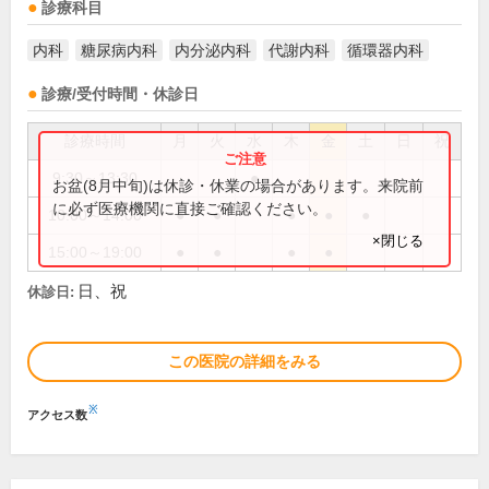
診療科目
内科
糖尿病内科
内分泌内科
代謝内科
循環器内科
診療/受付時間・休診日
診療時間
月
火
水
木
金
土
日
祝
9:30～13:30
●
お盆(8月中旬)は休診・休業の場合があります。来院前
に必ず医療機関に直接ご確認ください。
10:00～14:00
●
●
●
●
●
×閉じる
15:00～19:00
●
●
●
●
日、祝
休診日:
この医院の詳細をみる
※
アクセス数