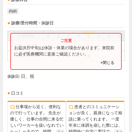
内科
診療/受付時間・休診日
診療時間
月
火
水
木
金
土
日
祝
9:30～13:00
●
●
●
●
●
●
お盆(8月中旬)は休診・休業の場合があります。来院前
に必ず医療機関に直接ご確認ください。
14:30～18:00
●
●
●
●
×閉じる
日、祝
休診日:
口コミ
仕事場から近く、便利な
患者とのコミュニケーシ
ので行っています。 先生が
ョンが良く、親身になって相
優しく、仕事の合間に来る忙
談に乗ってくれます。 一度
しいワーカーを扱いなれてい
年末に体調を崩した際には、
らっしゃるので、時間...
時間外に自宅に電話で...
もっ
もっ