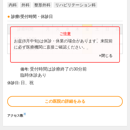
内科
外科
整形外科
リハビリテーション科
診療/受付時間・休診日
診療時間
月
火
水
木
金
土
日
祝
9:00～13:00
●
●
●
●
●
●
お盆(8月中旬)は休診・休業の場合があります。来院前
に必ず医療機関に直接ご確認ください。
14:00～18:00
●
●
●
●
×閉じる
受付時間は診療終了の30分前
備考:
臨時休診あり
日、祝
休診日:
この医院の詳細をみる
※
アクセス数