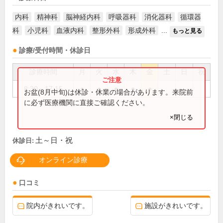
内科
精神科
脳神経内科
呼吸器科
消化器科
循環器
科
小児科
血液内科
整形外科
形成外科
...
もっと見る
診療/受付時間・休診日
診療時間
月
火
水
木
金
土
日
祝
8:30～17:15
●
●
●
●
●
お盆(8月中旬)は休診・休業の場合があります。来院前
に必ず医療機関に直接ご確認ください。
×閉じる
土～日・祝
休診日:
オンライン診療
口コミ
院内がきれいです。
施設がきれいです。