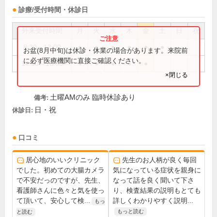
診療/受付時間・休診日
外来受付時間
月
火
水
木
金
土
日
祝
8:30～13:00
●
●
●
●
●
●
お盆(8月中旬)は休診・休業の場合があります。来院前
に必ず医療機関に直接ご確認ください。
14:00～18:00
●
●
●
●
●
×閉じる
土曜AMのみ 臨時休診あり
備考:
日・祝
休診日:
口コミ
居心地のいいクリニック
先生のお人柄が良く毎回
でした。初めての大腸カメラ
気になっている症状を親身に
で不安だっのですが、先生、
なって話を良く聞いて下さ
看護師さんに色々と気を使っ
り、検査結果の説明もとても
て頂いて、安心して検...
詳しくわかりやすく説明...
もっ
もっと読む
と読む