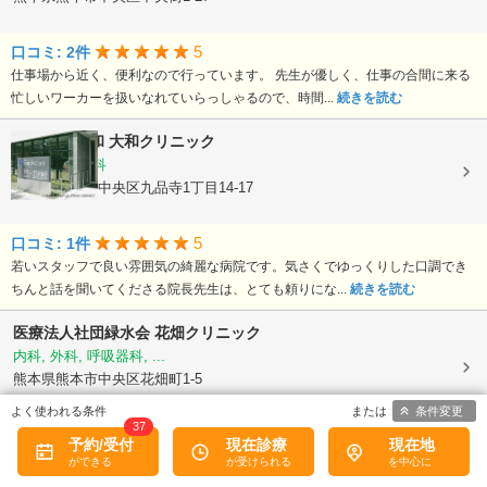
5
口コミ: 2件
仕事場から近く、便利なので行っています。 先生が優しく、仕事の合間に来る
忙しいワーカーを扱いなれていらっしゃるので、時間...
続きを読む
医療法人大和
大和クリニック
内科, 循環器科
熊本県熊本市中央区九品寺1丁目14-17
5
口コミ: 1件
若いスタッフで良い雰囲気の綺麗な病院です。気さくでゆっくりした口調でき
ちんと話を聞いてくださる院長先生は、とても頼りにな...
続きを読む
医療法人社団緑水会
花畑クリニック
内科, 外科, 呼吸器科, ...
熊本県熊本市中央区花畑町1-5
尚亜ビル3・4・5階
条件変更
37
5
口コミ: 3件
予約/受付
現在診療
現在地
居心地のいいクリニックでした。初めての大腸カメラで不安だっのですが、先