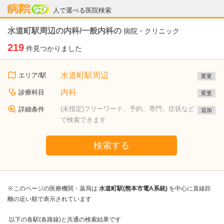
病院なび
人で選べる医院検索
水道町駅周辺の内科/一般内科の
病院・クリニック
219
件見つかりました
水道町駅周辺
エリア/駅
変更
内科
診療科目
変更
(未指定)フリーワード、予約、専門、症状など
詳細条件
追加
で検索できます
検索する
※このページの医療機関・薬局は
水道町駅(熊本市電A系統)
を中心に直線距
離の近い順で表示されています
以下の各駅(各路線)と共通の検索結果です