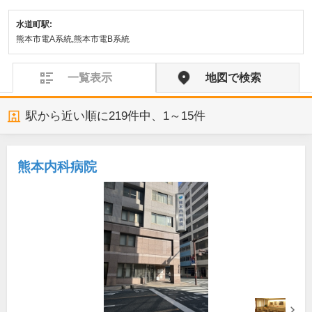
水道町駅:
熊本市電A系統,熊本市電B系統
一覧表示
地図で検索
駅から近い順に
219
件中、
1～15件
熊本内科病院