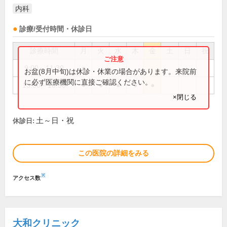
内科
診療/受付時間・休診日
診療時間
月
火
水
木
金
土
日
祝
9:00～11:30
●
お盆(8月中旬)は休診・休業の場合があります。来院前
に必ず医療機関に直接ご確認ください。
13:30～16:30
●
●
●
●
●
×閉じる
土～日・祝
休診日:
この医院の詳細をみる
※
アクセス数
大和クリニック