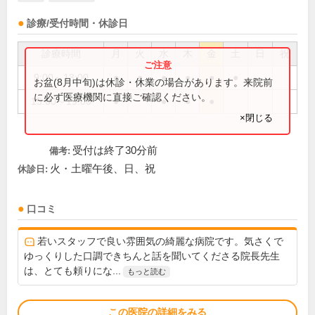
診療/受付時間・休診日
診療時間
月
火
水
木
金
土
日
祝
9:00～13:00
●
●
●
●
●
●
お盆(8月中旬)は休診・休業の場合があります。来院前
に必ず医療機関に直接ご確認ください。
15:00～19:00
●
●
●
●
×閉じる
受付は終了30分前
備考:
火・土曜午後、日、祝
休診日:
口コミ
若いスタッフで良い雰囲気の綺麗な病院です。気さくで
ゆっくりした口調できちんと話を聞いてくださる院長先生
は、とても頼りにな...
もっと読む
この医院の詳細をみる