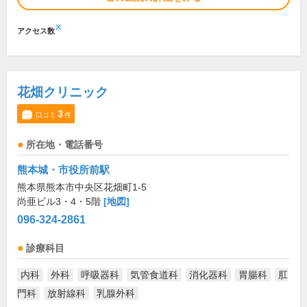
※
アクセス数
花畑クリニック
3
口コミ
件
所在地・電話番号
熊本城・市役所前駅
熊本県熊本市中央区花畑町1-5
尚亜ビル3・4・5階
[地図]
096-324-2861
診療科目
内科
外科
呼吸器科
気管食道科
消化器科
胃腸科
肛
門科
放射線科
乳腺外科