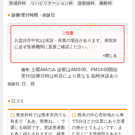
形成外科
リハビリテーション科
放射線科
麻酔科
診療/受付時間・休診日
外来受付時間
月
火
水
木
金
土
日
祝
8:30～12:00
●
●
●
●
●
●
お盆(8月中旬)は休診・休業の場合があります。来院前
に必ず医療機関に直接ご確認ください。
13:30～17:00
●
●
●
●
●
×閉じる
土曜AMのみ 診察はAM9:00、PM14:00開始
備考:
受付/診療日時は科目により異なる 臨時休診あり
日、祝
休診日:
口コミ
整形外科では熊本市内でも
熊本の中心市街地から車
有名で『ああ、熊整ね。』で
で5分ほどの位置にあり交通
通じる病院です。受診患者数
の便がとてもよいです。ま
も多く待たされますが、検査
た近くに大学病院もあるた