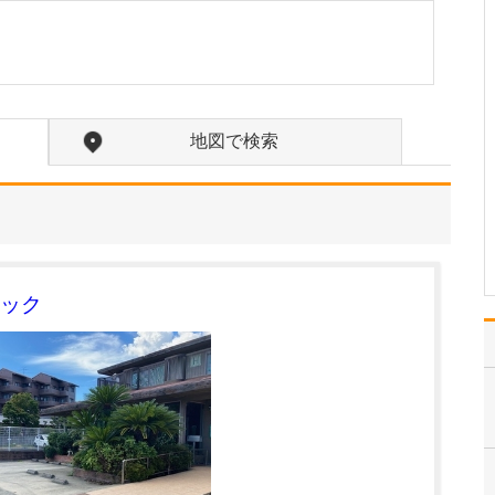
うか?
当院は外科・内科・消化
器内科・循環器内科・小
児科を標榜しています。
大学病院などでの30年以
上にわたる診療経験と、4
地図で検索
年間ロンドンであらゆる
疾患の日常診療に対応し
てきた経験を活かし、切
り傷や風邪、生活習慣…
>>記事全文を読む
ック