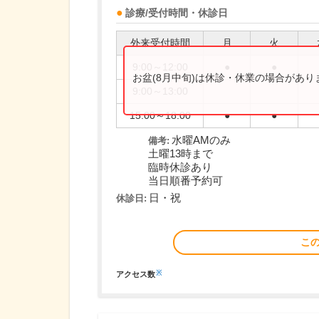
診療/受付時間・休診日
外来受付時間
月
火
9:00～12:00
●
●
お盆(8月中旬)は休診・休業の場合があ
9:00～13:00
15:00～18:00
●
●
水曜AMのみ
備考:
土曜13時まで
臨時休診あり
当日順番予約可
日・祝
休診日:
こ
※
アクセス数