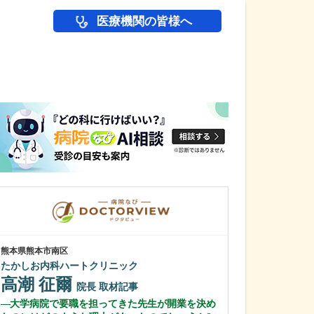
医療機関の皆様へ
医師(ドクター)の
熊本県熊本市南区
群馬県高崎市
たかしお内科ハートクリニック
乾小児科内科医
高潮 征爾
乾 恵輔
院長
取材記事
院
大学病院で要職を担ってきた先生が開業を決め
貴院の特徴を教