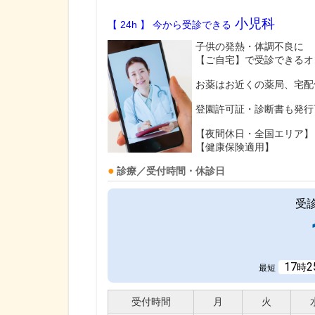
小児科
【 24h 】 今から受診できる
子供の発熱・体調不良に
【ご自宅】で受診できるオ
お薬はお近くの薬局、宅配
登園許可証・診断書も発行
【夜間休日・全国エリア】
【健康保険適用】
診療／受付時間・休診日
受
17
2
時
最短
受付時間
月
火