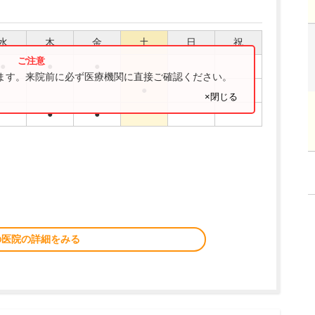
水
木
金
土
日
祝
●
●
●
ります。来院前に必ず医療機関に直接ご確認ください。
●
×閉じる
●
●
の医院の詳細をみる