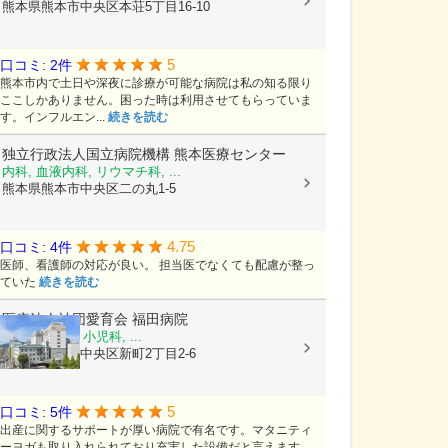
熊本県熊本市中央区本荘5丁目16-10
5
口コミ: 2件
熊本市内で土日や深夜に診療が可能な病院は私の知る限り
ここしかありません。困った時は利用させてもらっていま
す。インフルエン...
続きを読む
独立行政法人国立病院機構
熊本医療センター
内科, 血液内科, リウマチ科, ...
熊本県熊本市中央区二の丸1-5
4.75
口コミ: 4件
医師、看護師の対応が良い。 担当医でなくても配慮が整っ
ていた
続きを読む
医療法人社団愛育会
福田病院
産科, 婦人科, 小児科, ...
熊本県熊本市中央区新町2丁目2-6
5
口コミ: 5件
出産に関するサポートが厚い病院で有名です。マタニティ
ーヨガも取り入れられており充実した設備だと言えます。