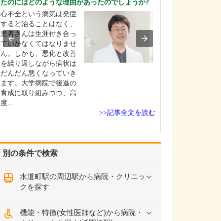
たのにはどのような理由があったのでしょうか?
小児科・内科・
心不全という病気は発症
ー科・循環器内
すると治ることはなく、
病内科を掲げ、
患者さんは生涯付き合っ
広い疾患に対応
ていかなくてはなりませ
ことでしょうか
ん。しかも、悪化と改善
とアレルギー科
を繰り返しながら病状は
の宏行副院長が
だんだん悪くなっていき
母の裕美子医師
ます。大学病院で後進の
器内科と糖尿病
育成に取り組みつつ、高
が…
度…
>>記事全文を読む
別の条件で検索
水道町駅の周辺駅から病院・クリニッ
クを探す
機能・特徴(女性医師など)から病院・