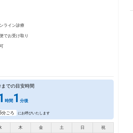
ンライン診療
便でお受け取り
可
診までの目安時間
1
1
時間
分後
5
分ごろ
にお呼びいたします
水
木
金
土
日
祝