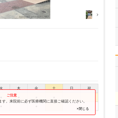
水
木
金
土
日
祝
●
●
●
●
ります。来院前に必ず医療機関に直接ご確認ください。
●
●
×閉じる