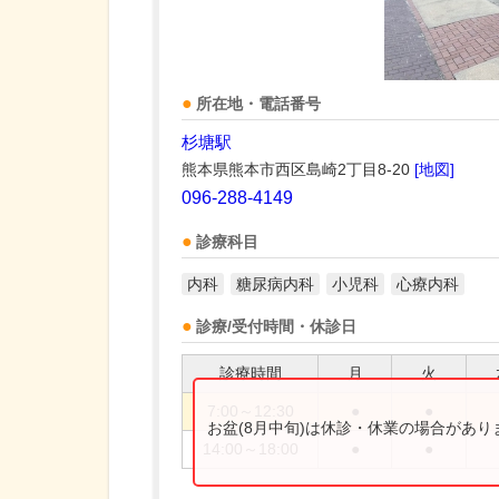
所在地・電話番号
杉塘駅
熊本県熊本市西区島崎2丁目8-20
[地図]
096-288-4149
診療科目
内科
糖尿病内科
小児科
心療内科
診療/受付時間・休診日
診療時間
月
火
7:00～12:30
●
●
お盆(8月中旬)は休診・休業の場合があ
14:00～18:00
●
●