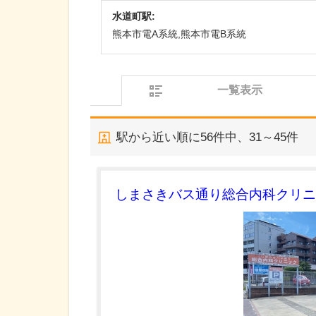
水道町駅:
熊本市電A系統,熊本市電B系統
一覧表示
駅から近い順に
56
件中、
31～45件
しまさきバス通り総合内科クリニ