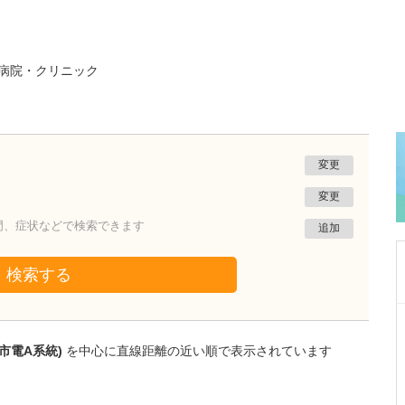
病院・クリニック
変更
変更
門、症状などで検索できます
追加
検索する
千葉県千葉市中央区
松ヶ丘ファミリークリニック
市電A系統)
を中心に直線距離の近い順で表示されています
山﨑 將人
院長
取材記事
貴院ではどのような診療が受けられるのでしょ