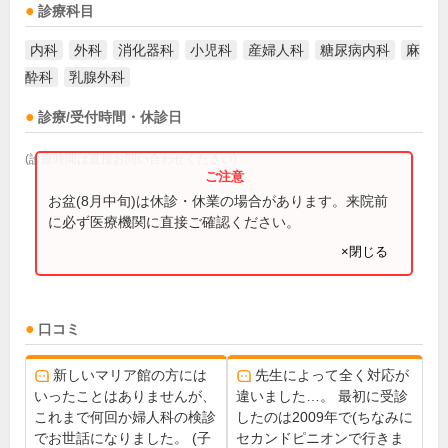
診療科目
内科
外科
消化器科
小児科
産婦人科
糖尿病内科
麻
酔科
乳腺外科
診療/受付時間・休診日
(診療時間は直接お問い合わせください)
お盆(8月中旬)は休診・休業の場合があります。来院前
に必ず医療機関に直接ご確認ください。
×閉じる
口コミ
新しいマリア館の方には
先生によって全く対応が
いったことはありませんが、
違いました…。 最初に受診
これまで何回か婦人科の検診
したのは2009年で(ちなみに
でお世話になりました。 (子
セカンドピニオンで行きま