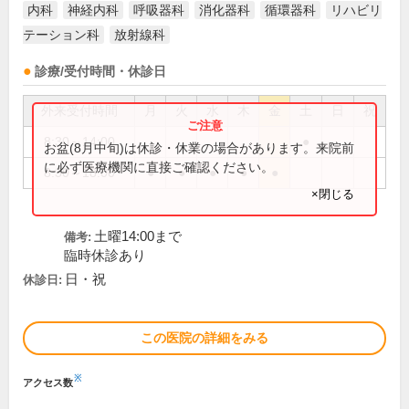
内科
神経内科
呼吸器科
消化器科
循環器科
リハビリ
テーション科
放射線科
診療/受付時間・休診日
外来受付時間
月
火
水
木
金
土
日
祝
8:30～14:00
●
お盆(8月中旬)は休診・休業の場合があります。来院前
に必ず医療機関に直接ご確認ください。
8:30～18:00
●
●
●
●
●
×閉じる
土曜14:00まで
備考:
臨時休診あり
日・祝
休診日:
この医院の詳細をみる
※
アクセス数