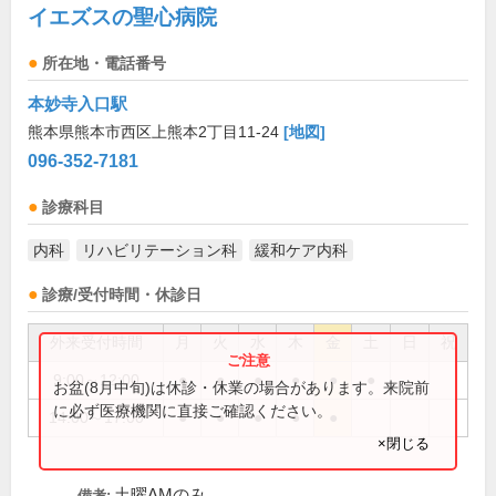
イエズスの聖心病院
所在地・電話番号
本妙寺入口駅
熊本県熊本市西区上熊本2丁目11-24
[地図]
096-352-7181
診療科目
内科
リハビリテーション科
緩和ケア内科
診療/受付時間・休診日
外来受付時間
月
火
水
木
金
土
日
祝
9:00～12:00
●
●
●
●
●
●
お盆(8月中旬)は休診・休業の場合があります。来院前
に必ず医療機関に直接ご確認ください。
14:00～17:00
●
●
●
●
●
×閉じる
土曜AMのみ
備考: