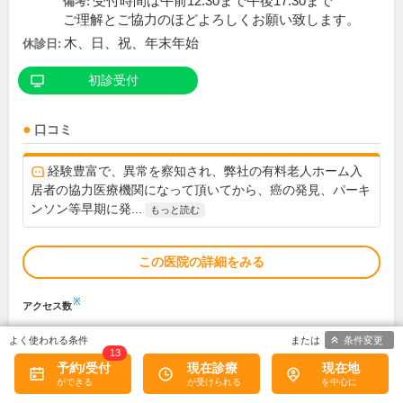
受付時間は午前12:30まで午後17:30まで
備考:
ご理解とご協力のほどよろしくお願い致します。
木、日、祝、年末年始
休診日:
初診受付
口コミ
経験豊富で、異常を察知され、弊社の有料老人ホーム入
居者の協力医療機関になって頂いてから、癌の発見、パーキ
ンソン等早期に発...
もっと読む
この医院の詳細をみる
※
アクセス数
条件変更
13
予約/受付
現在診療
現在地
くまもと森都総合病院