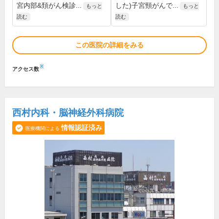
宮内部&頚がん検診...
した)子宮頸がんで...
もっと
もっと
読む
読む
この医院の詳細をみる
※
アクセス数
西村内科・脳神経外科病院
情報認証済み
医療機関による