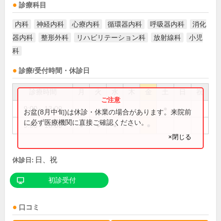
診療科目
内科
神経内科
心療内科
循環器内科
呼吸器内科
消化
器内科
整形外科
リハビリテーション科
放射線科
小児
科
診療/受付時間・休診日
診療時間
月
火
水
木
金
土
日
祝
9:00～13:00
●
お盆(8月中旬)は休診・休業の場合があります。来院前
に必ず医療機関に直接ご確認ください。
9:00～18:00
●
●
●
●
●
×閉じる
日、祝
休診日:
初診受付
口コミ