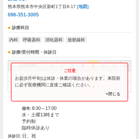
熊本県熊本市中央区新町1丁目8-17
[地図]
096-351-3005
診療科目
内科
呼吸器科
消化器科
放射線科
診療/受付時間・休診日
診療時間
月
火
水
木
金
土
日
祝
8:30～13:00
●
●
お盆(8月中旬)は休診・休業の場合があります。来院前
に必ず医療機関に直接ご確認ください。
8:30～17:00
●
●
●
●
×閉じる
8:30～17:00
備考:
水・土曜13時まで
予約制
臨時休診あり
日、祝
休診日: