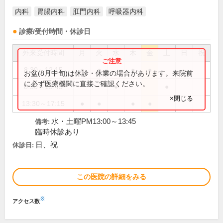
内科
胃腸内科
肛門内科
呼吸器内科
診療/受付時間・休診日
外来受付時間
月
火
水
木
金
土
日
祝
8:30～12:15
●
●
●
●
お盆(8月中旬)は休診・休業の場合があります。来院前
に必ず医療機関に直接ご確認ください。
8:30～13:45
●
●
×閉じる
13:30～17:15
●
●
●
●
水・土曜PM13:00～13:45
備考:
臨時休診あり
日、祝
休診日:
この医院の詳細をみる
※
アクセス数