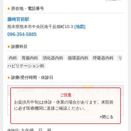
所在地・電話番号
藤崎宮前駅
熊本県熊本市中央区南千反畑町10-3
[地図]
096-354-5885
診療科目
内科
胃腸内科
消化器内科
循環器内科
呼吸器内科
リ
ハビリテーション科
診療/受付時間・休診日
診療時間
月
火
水
木
金
土
日
祝
9:00～12:00
●
●
●
●
●
●
お盆(8月中旬)は休診・休業の場合があります。来院前
に必ず医療機関に直接ご確認ください。
12:30～17:30
●
●
●
●
●
×閉じる
土午後、日、祝
休診日: