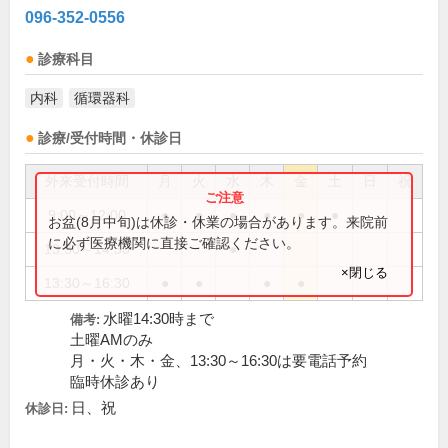
096-352-0556
診療科目
内科
循環器科
診療/受付時間・休診日
外来受付時間
月
火
水
木
金
土
日
祝
9:00～12:00
●
●
●
●
●
●
お盆(8月中旬)は休診・休業の場合があります。来院前
に必ず医療機関に直接ご確認ください。
13:30～14:30
●
×閉じる
13:30～16:30
●
●
●
●
水曜14:30時まで
備考:
土曜AMのみ
月・火・木・金、13:30～16:30は要電話予約
臨時休診あり
日、祝
休診日: