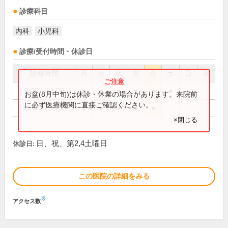
診療科目
内科
小児科
診療/受付時間・休診日
診療時間
月
火
水
木
金
土
日
祝
9:00～13:00
●
●
●
●
●
●
お盆(8月中旬)は休診・休業の場合があります。来院前
に必ず医療機関に直接ご確認ください。
14:00～18:00
●
●
●
●
●
×閉じる
日、祝、第2,4土曜日
休診日:
この医院の詳細をみる
※
アクセス数