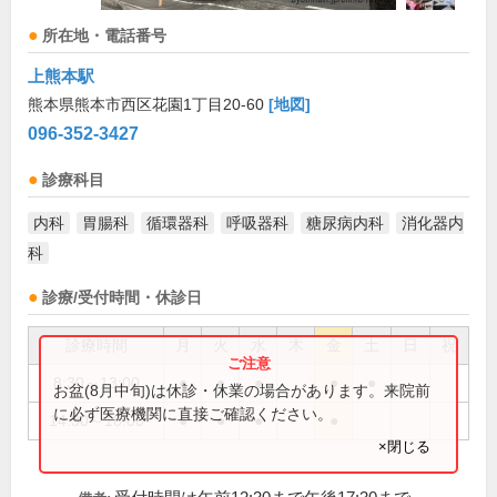
所在地・電話番号
上熊本駅
熊本県熊本市西区花園1丁目20-60
[地図]
096-352-3427
診療科目
内科
胃腸科
循環器科
呼吸器科
糖尿病内科
消化器内
科
診療/受付時間・休診日
診療時間
月
火
水
木
金
土
日
祝
8:30～13:00
●
●
●
●
●
お盆(8月中旬)は休診・休業の場合があります。来院前
に必ず医療機関に直接ご確認ください。
14:30～18:00
●
●
●
●
×閉じる