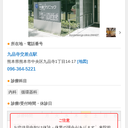
所在地・電話番号
九品寺交差点駅
熊本県熊本市中央区九品寺1丁目14-17
[地図]
096-364-5221
診療科目
内科
循環器科
診療/受付時間・休診日
診療時間
月
火
水
木
金
土
日
祝
9:00～13:00
●
●
●
●
●
●
お盆(8月中旬)は休診・休業の場合があります。来院前