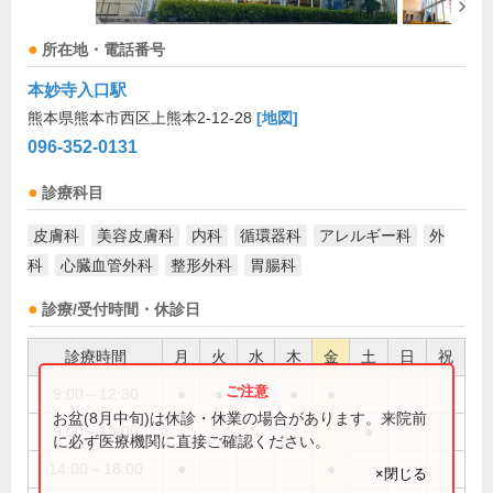
所在地・電話番号
本妙寺入口駅
熊本県熊本市西区上熊本2-12-28
[地図]
096-352-0131
診療科目
皮膚科
美容皮膚科
内科
循環器科
アレルギー科
外
科
心臓血管外科
整形外科
胃腸科
診療/受付時間・休診日
診療時間
月
火
水
木
金
土
日
祝
9:00～12:30
●
●
●
●
●
お盆(8月中旬)は休診・休業の場合があります。来院前
9:00～13:00
●
に必ず医療機関に直接ご確認ください。
14:00～18:00
●
●
×閉じる