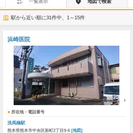
一覧表示
地図で検索
駅から近い順に
31
件中、
1～15件
浜崎医院
所在地・電話番号
洗馬橋駅
熊本県熊本市中央区新町2丁目9-6
[地図]