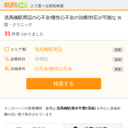
病院なび
人で選べる医院検索
洗馬橋駅周辺の心不全/慢性心不全の治療/対応が可能な
病
院・クリニック
31
件見つかりました
洗馬橋駅周辺
エリア/駅
変更
(未指定)
診療科目
追加
心不全/慢性心不全
詳細条件
変更
検索する
※このページの医療機関・薬局は
洗馬橋駅(熊本市電B系統)
を中心に直線距
離の近い順で表示されています