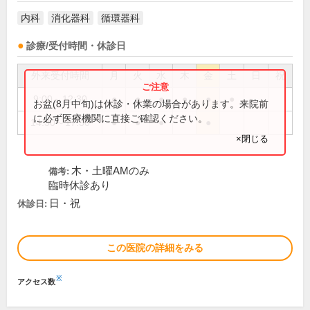
内科
消化器科
循環器科
診療/受付時間・休診日
外来受付時間
月
火
水
木
金
土
日
祝
9:00～12:30
●
●
●
●
●
●
お盆(8月中旬)は休診・休業の場合があります。来院前
に必ず医療機関に直接ご確認ください。
14:30～17:30
●
●
●
●
×閉じる
木・土曜AMのみ
備考:
臨時休診あり
日・祝
休診日:
この医院の詳細をみる
※
アクセス数