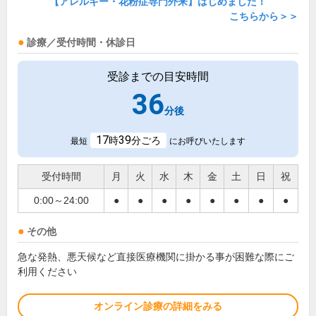
【アレルギー・花粉症専門外来】はじめました！
こちらから＞＞
診療／受付時間・休診日
受診までの目安時間
36
分後
17
39
時
分ごろ
最短
にお呼びいたします
受付時間
月
火
水
木
金
土
日
祝
0:00～24:00
●
●
●
●
●
●
●
●
その他
急な発熱、悪天候など直接医療機関に掛かる事が困難な際にご
利用ください
オンライン診療の詳細をみる