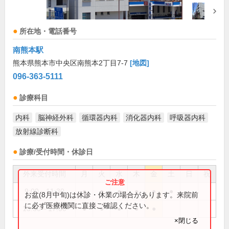
所在地・電話番号
南熊本駅
熊本県熊本市中央区南熊本2丁目7-7
[地図]
096-363-5111
診療科目
内科
脳神経外科
循環器内科
消化器内科
呼吸器内科
放射線診断科
診療/受付時間・休診日
外来受付時間
月
火
水
木
金
土
日
祝
9:00～11:30
●
●
●
●
●
●
お盆(8月中旬)は休診・休業の場合があります。来院前
に必ず医療機関に直接ご確認ください。
13:30～17:00
●
●
●
●
●
×閉じる