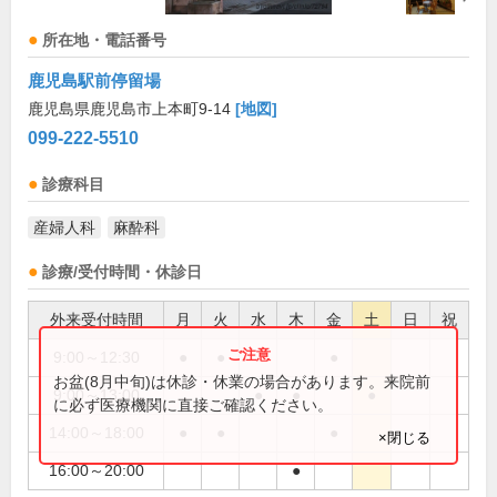
所在地・電話番号
鹿児島駅前停留場
鹿児島県鹿児島市上本町9-14
[地図]
099-222-5510
診療科目
産婦人科
麻酔科
診療/受付時間・休診日
外来受付時間
月
火
水
木
金
土
日
祝
9:00～12:30
●
●
●
お盆(8月中旬)は休診・休業の場合があります。来院前
9:00～13:00
●
●
●
に必ず医療機関に直接ご確認ください。
14:00～18:00
●
●
●
×閉じる
16:00～20:00
●