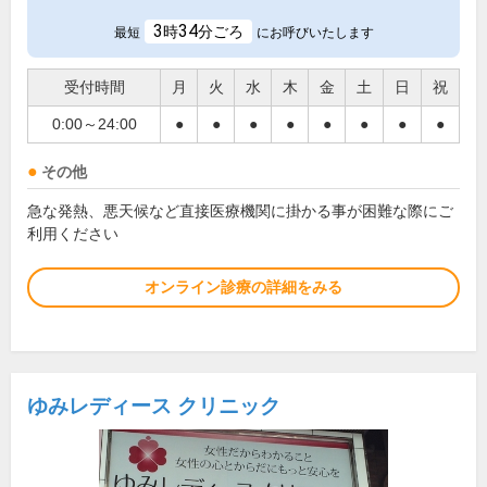
3
34
時
分ごろ
最短
にお呼びいたします
受付時間
月
火
水
木
金
土
日
祝
0:00～24:00
●
●
●
●
●
●
●
●
その他
急な発熱、悪天候など直接医療機関に掛かる事が困難な際にご
利用ください
オンライン診療の詳細をみる
ゆみレディース クリニック