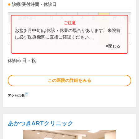
診療/受付時間・休診日
診療時間
月
火
水
木
金
土
日
祝
8:30～13:00
●
●
●
●
●
●
お盆(8月中旬)は休診・休業の場合があります。来院前
に必ず医療機関に直接ご確認ください。
14:00～18:00
●
●
●
●
●
×閉じる
日・祝
休診日:
この医院の詳細をみる
※
アクセス数
あかつきARTクリニック