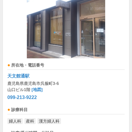
所在地・電話番号
天文館通駅
鹿児島県鹿児島市呉服町3-6
山口ビル1階
[地図]
099-213-9222
診療科目
婦人科
産科
漢方婦人科