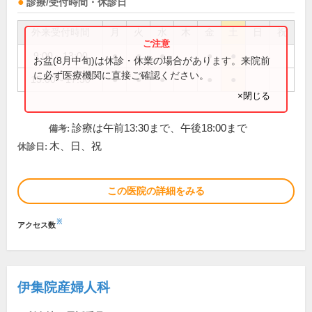
診療/受付時間・休診日
外来受付時間
月
火
水
木
金
土
日
祝
9:00～13:00
●
●
●
●
●
お盆(8月中旬)は休診・休業の場合があります。来院前
に必ず医療機関に直接ご確認ください。
15:00～17:30
●
●
●
●
●
×閉じる
診療は午前13:30まで、午後18:00まで
備考:
木、日、祝
休診日:
この医院の詳細をみる
※
アクセス数
伊集院産婦人科