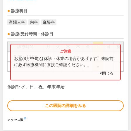
診療科目
産婦人科
内科
麻酔科
診療/受付時間・休診日
診療時間
月
火
水
木
金
土
日
祝
9:00～13:00
●
●
●
●
●
お盆(8月中旬)は休診・休業の場合があります。来院前
に必ず医療機関に直接ご確認ください。
14:00～18:00
●
●
●
●
●
×閉じる
水、日、祝、年末年始
休診日:
この医院の詳細をみる
※
アクセス数