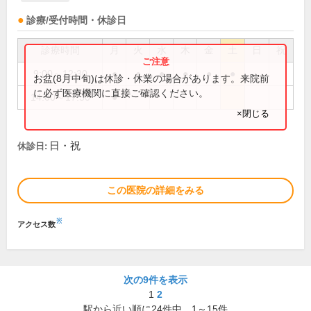
診療/受付時間・休診日
診療時間
月
火
水
木
金
土
日
祝
9:00～12:30
●
●
●
●
●
●
お盆(8月中旬)は休診・休業の場合があります。来院前
に必ず医療機関に直接ご確認ください。
14:00～17:30
●
×閉じる
日・祝
休診日:
この医院の詳細をみる
※
アクセス数
次の9件を表示
1
2
駅から近い順に
24
件中、
1～15件