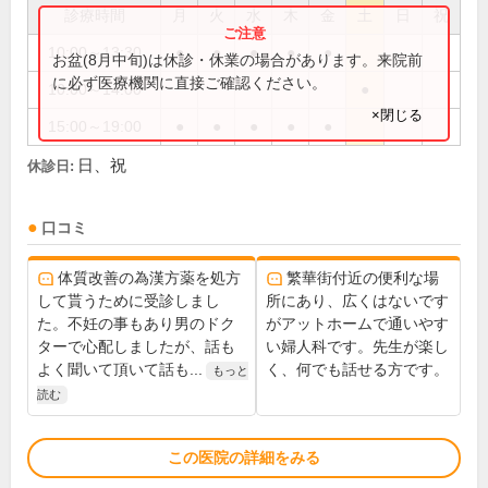
診療時間
月
火
水
木
金
土
日
祝
10:00～13:30
●
●
●
●
●
お盆(8月中旬)は休診・休業の場合があります。来院前
に必ず医療機関に直接ご確認ください。
10:00～14:00
●
×閉じる
15:00～19:00
●
●
●
●
●
日、祝
休診日:
口コミ
体質改善の為漢方薬を処方
繁華街付近の便利な場
して貰うために受診しまし
所にあり、広くはないです
た。不妊の事もあり男のドク
がアットホームで通いやす
ターで心配しましたが、話も
い婦人科です。先生が楽し
よく聞いて頂いて話も...
く、何でも話せる方です。
もっと
読む
この医院の詳細をみる