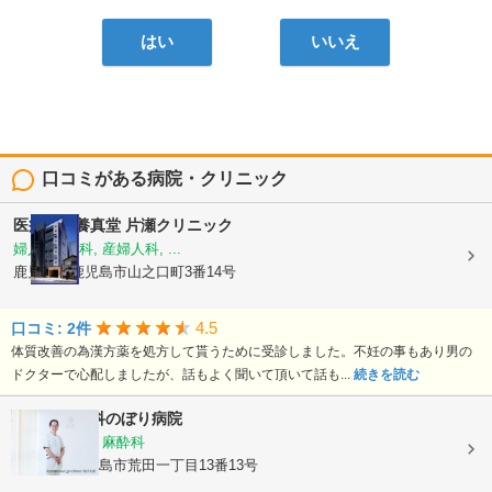
はい
いいえ
口コミがある病院・クリニック
医療法人養真堂
片瀬クリニック
婦人科, 産科, 産婦人科, ...
鹿児島県鹿児島市山之口町3番14号
4.5
口コミ: 2件
体質改善の為漢方薬を処方して貰うために受診しました。不妊の事もあり男の
ドクターで心配しましたが、話もよく聞いて頂いて話も...
続きを読む
産科・婦人科のぼり病院
産科, 婦人科, 麻酔科
鹿児島県鹿児島市荒田一丁目13番13号