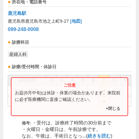
所在地・電話番号
鹿児島駅
鹿児島県鹿児島市池之上町9-27
[地図]
099-248-0008
診療科目
産婦人科
診療/受付時間・休診日
診療時間
月
火
水
木
金
土
日
祝
9:00～12:30
●
●
●
●
●
●
お盆(8月中旬)は休診・休業の場合があります。来院前
に必ず医療機関に直接ご確認ください。
14:30～17:30
●
●
●
●
×閉じる
・受付は、診療終了時間の30分前まで
備考:
・火曜日・金曜日は、午前診療です。
なお、午後は、手術日となっ...(
続きを読む
)