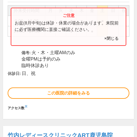
外来受付時間
月
火
水
木
金
土
日
祝
9:00～11:30
●
●
●
●
●
●
お盆(8月中旬)は休診・休業の場合があります。来院前
に必ず医療機関に直接ご確認ください。
14:00～17:30
●
●
●
×閉じる
火・木・土曜AMのみ
備考:
金曜PMは予約のみ
臨時休診あり
日、祝
休診日:
この医院の詳細をみる
※
アクセス数
竹内レディースクリニックART鹿児島院