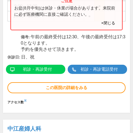
9:00～13:00
●
●
●
●
●
●
お盆(8月中旬)は休診・休業の場合があります。来院前
に必ず医療機関に直接ご確認ください。
14:00～18:00
●
●
●
●
×閉じる
午前の最終受付は12:30、午後の最終受付は17:3
備考:
0となります。
予約を優先させて頂きます。
日、祝
休診日:
初診・再診受付
初診・再診電話受付
この医院の詳細をみる
※
アクセス数
中江産婦人科