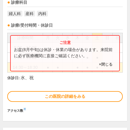
診療科目
婦人科
産科
内科
診療/受付時間・休診日
診療時間
月
火
水
木
金
土
日
祝
9:00～12:00
●
お盆(8月中旬)は休診・休業の場合があります。来院前
に必ず医療機関に直接ご確認ください。
9:00～13:00
●
●
●
●
●
×閉じる
14:30～18:30
●
●
●
●
●
水、祝
休診日:
この医院の詳細をみる
※
アクセス数