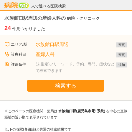
病院なび
人で選べる医院検索
水族館口駅周辺の産婦人科の
病院・クリニック
24
件見つかりました
水族館口駅周辺
エリア/駅
変更
産婦人科
診療科目
変更
(未指定)フリーワード、予約、専門、症状など
詳細条件
追加
で検索できます
検索する
※このページの医療機関・薬局は
水族館口駅(鹿児島市電1系統)
を中心に直線
距離の近い順で表示されています
以下の各駅(各路線)と共通の検索結果です