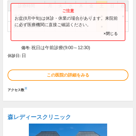
診療時間
月
火
水
木
金
土
日
祝
9:00～12:30
●
●
●
●
●
●
●
お盆(8月中旬)は休診・休業の場合があります。来院前
に必ず医療機関に直接ご確認ください。
15:00～18:00
●
●
●
●
×閉じる
祝日は午前診療(9:00～12:30)
備考:
日
休診日:
この医院の詳細をみる
※
アクセス数
森レディースクリニック