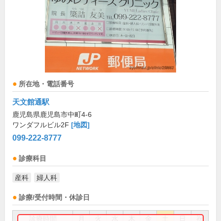
所在地・電話番号
天文館通駅
鹿児島県鹿児島市中町4-6
ワンダフルビル2F
[地図]
099-222-8777
診療科目
産科
婦人科
診療/受付時間・休診日
診療時間
月
火
水
木
金
土
日
祝