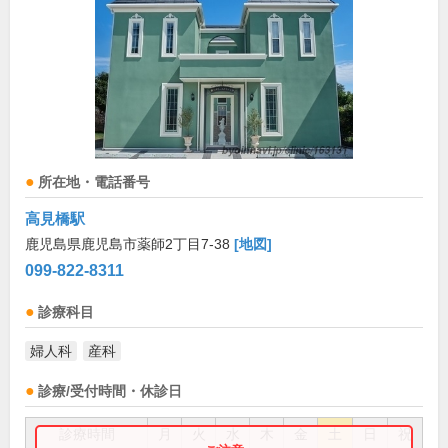
所在地・電話番号
高見橋駅
鹿児島県鹿児島市薬師2丁目7-38
[地図]
099-822-8311
診療科目
婦人科
産科
診療/受付時間・休診日
診療時間
月
火
水
木
金
土
日
祝