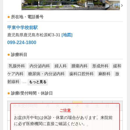
所在地・電話番号
甲東中学校前駅
鹿児島県鹿児島市松原町3-31
[地図]
099-224-1800
診療科目
乳腺外科
内分泌内科
婦人科
腫瘍内科
形成外科
緩和
ケア内科
糖尿病・内分泌内科
歯科口腔外科
麻酔科
放
射線科
...
もっと見る
診療/受付時間・休診日
外来受付時間
月
火
水
木
金
土
日
祝
8:00～11:30
●
●
●
●
●
●
お盆(8月中旬)は休診・休業の場合があります。来院前
に必ず医療機関に直接ご確認ください。
13:30～17:00
●
●
●
●
●