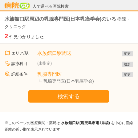
病院なび
人で選べる医院検索
水族館口駅周辺の乳腺専門医(日本乳癌学会)のいる
病院・
クリニック
2
件見つかりました
水族館口駅周辺
エリア/駅
変更
(未指定)
診療科目
追加
乳腺専門医
詳細条件
変更
乳腺専門医(日本乳癌学会)
検索する
※このページの医療機関・薬局は
水族館口駅(鹿児島市電1系統)
を中心に直線
距離の近い順で表示されています