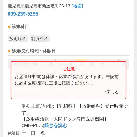
鹿児島県鹿児島市新屋敷町26-13
[地図]
099-239-5255
診療科目
放射線科
乳腺外科
診療/受付時間・休診日
外来受付時間
月
火
水
木
金
土
日
祝
8:00～11:30
●
●
●
●
●
お盆(8月中旬)は休診・休業の場合があります。来院前
に必ず医療機関に直接ご確認ください。
13:30～17:00
●
●
●
●
●
×閉じる
上記時間は【乳腺科】【放射線科】受付時間で
備考:
す。
【放射線治療・人間ドック専門医療機関】
○MR-PE...(
続きを読む
)
土、日、祝
休診日: