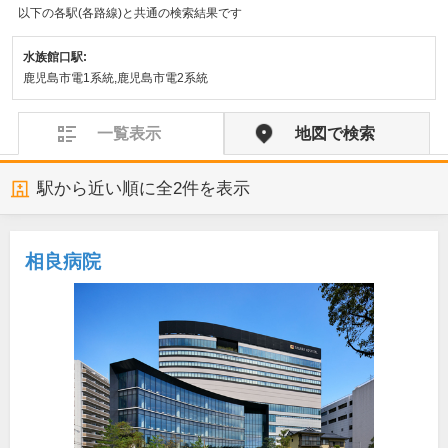
以下の各駅(各路線)と共通の検索結果です
水族館口駅:
鹿児島市電1系統,鹿児島市電2系統
一覧表示
地図で検索
駅から近い順に全
2
件を表示
相良病院