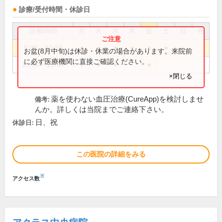
診療/受付時間・休診日
診療時間
月
火
水
木
金
土
日
祝
9:00～12:30
●
●
●
●
●
●
お盆(8月中旬)は休診・休業の場合があります。来院前
に必ず医療機関に直接ご確認ください。
15:30～18:00
●
●
●
●
×閉じる
薬を使わない血圧治療(CureApp)を検討しませ
備考:
んか。詳しくは当院までご連絡下さい。
日、祝
休診日:
この医院の詳細をみる
※
アクセス数