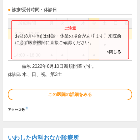
診療/受付時間・休診日
診療時間
月
火
水
木
金
土
日
祝
9:00～12:30
●
●
●
●
●
お盆(8月中旬)は休診・休業の場合があります。来院前
に必ず医療機関に直接ご確認ください。
14:00～17:00
●
×閉じる
14:00～18:30
●
●
●
●
2022年6月10日新規開業です。
備考:
水、日、祝、第3土
休診日:
この医院の詳細をみる
※
アクセス数
いわした内科おなか診療所