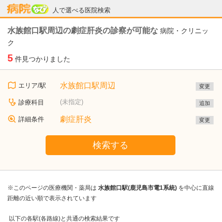
病院なび
人で選べる医院検索
水族館口駅周辺の劇症肝炎の診察が可能な
病院・クリニッ
ク
5
件見つかりました
水族館口駅周辺
エリア/駅
変更
(未指定)
診療科目
追加
劇症肝炎
詳細条件
変更
検索する
※このページの医療機関・薬局は
水族館口駅(鹿児島市電1系統)
を中心に直線
距離の近い順で表示されています
以下の各駅(各路線)と共通の検索結果です