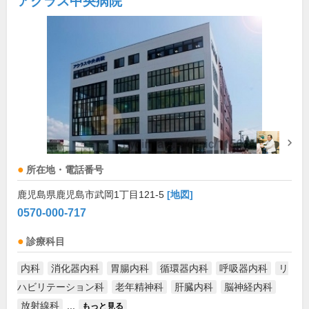
アクラス中央病院
所在地・電話番号
鹿児島県鹿児島市武岡1丁目121-5
[地図]
0570-000-717
診療科目
内科
消化器内科
胃腸内科
循環器内科
呼吸器内科
リ
ハビリテーション科
老年精神科
肝臓内科
脳神経内科
放射線科
...
もっと見る