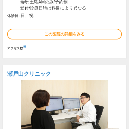
土曜AMのみ/予約制
備考:
受付/診療日時は科目により異なる
日、祝
休診日:
この医院の詳細をみる
※
アクセス数
瀬戸山クリニック