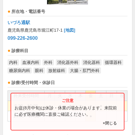
所在地・電話番号
いづろ通駅
鹿児島県鹿児島市堀江町17-1
[地図]
099-226-2600
診療科目
内科
血液内科
外科
消化器外科
消化器科
循環器科
糖尿病内科
眼科
放射線科
大腸・肛門外科
診療/受付時間・休診日
外来受付時間
月
火
水
木
金
土
日
祝
8:30～12:30
●
●
●
●
●
●
お盆(8月中旬)は休診・休業の場合があります。来院前
に必ず医療機関に直接ご確認ください。
14:00～17:30
●
●
●
●
●
×閉じる