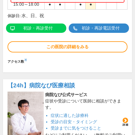
15:00～18:00
●
●
●
●
水、日、祝
休診日:
初診・再診受付
初診・再診電話受付
この医院の詳細をみる
※
アクセス数
【24h】
病院なび医療相談
病院なび公式サービス
症状や受診について医師に相談ができま
す。
症状に適した診療科
受診の目安・タイミング
受診までに気をつけること