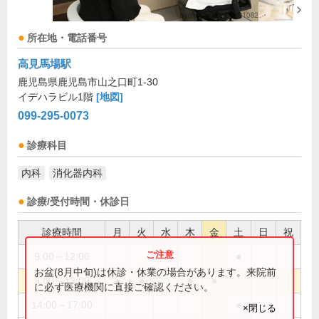
所在地・電話番号
高見馬場駅
鹿児島県鹿児島市山之口町1-30
イデハラビル1階
[地図]
099-295-0073
診療科目
内科
消化器内科
診療/受付時間・休診日
診療時間
月
火
水
木
金
土
日
祝
9:00～12:00
●
お盆(8月中旬)は休診・休業の場合があります。来院前
9:00～13:00
●
●
●
●
に必ず医療機関に直接ご確認ください。
14:00～17:00
●
×閉じる