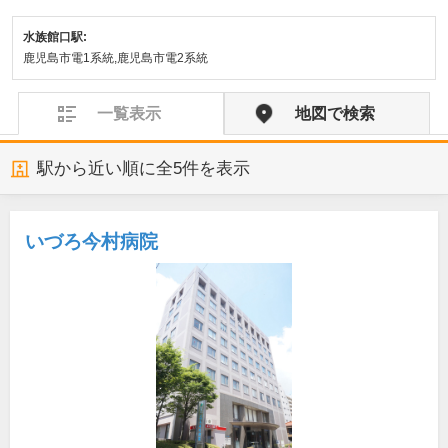
水族館口駅:
鹿児島市電1系統,鹿児島市電2系統
一覧表示
地図で検索
駅から近い順に全
5
件を表示
いづろ今村病院