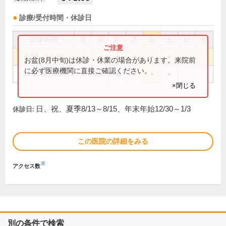
診療/受付時間・休診日
診療時間
月
火
水
木
金
土
日
祝
8:30～12:30
●
●
●
●
●
●
お盆(8月中旬)は休診・休業の場合があります。来院前
に必ず医療機関に直接ご確認ください。
14:30～17:30
●
●
●
●
●
●
×閉じる
日、祝、夏季8/13～8/15、年末年始12/30～1/3
休診日:
この医院の詳細をみる
※
アクセス数
別の条件で検索