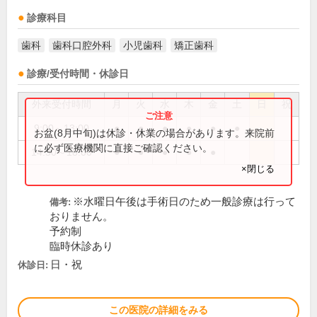
診療科目
歯科
歯科口腔外科
小児歯科
矯正歯科
診療/受付時間・休診日
外来受付時間
月
火
水
木
金
土
日
祝
9:00～13:00
●
●
●
●
●
●
お盆(8月中旬)は休診・休業の場合があります。来院前
に必ず医療機関に直接ご確認ください。
14:30～18:00
●
●
●
●
●
×閉じる
※水曜日午後は手術日のため一般診療は行って
備考:
おりません。
予約制
臨時休診あり
日・祝
休診日:
この医院の詳細をみる