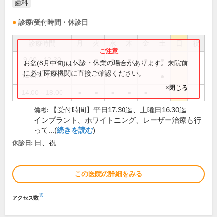
歯科
診療/受付時間・休診日
診療時間
月
火
水
木
金
土
日
祝
9:00～12:30
●
●
●
●
●
●
お盆(8月中旬)は休診・休業の場合があります。来院前
に必ず医療機関に直接ご確認ください。
14:00～17:00
●
×閉じる
14:00～18:00
●
●
●
●
●
【受付時間】平日17:30迄、土曜日16:30迄
備考:
インプラント、ホワイトニング、レーザー治療も行
って...(
続きを読む
)
日、祝
休診日:
この医院の詳細をみる
※
アクセス数