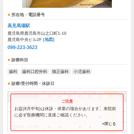
所在地・電話番号
高見馬場駅
鹿児島県鹿児島市山之口町1-10
鹿児島中央ビル2F
[地図]
099-223-3623
診療科目
歯科
歯科口腔外科
矯正歯科
小児歯科
診療/受付時間・休診日
外来受付時間
月
火
水
木
金
土
日
祝
9:30～13:30
●
●
●
●
●
●
お盆(8月中旬)は休診・休業の場合があります。来院前
に必ず医療機関に直接ご確認ください。
14:30～18:00
●
×閉じる
15:00～19:00
●
●
●
●