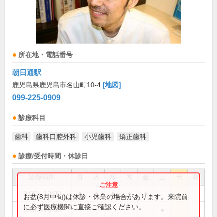
所在地・電話番号
朝日通駅
鹿児島県鹿児島市名山町10-4
[地図]
099-225-0909
診療科目
歯科
歯科口腔外科
小児歯科
矯正歯科
診療/受付時間・休診日
診療時間
月
火
水
木
金
土
日
祝
9:00～13:00
●
●
●
●
●
お盆(8月中旬)は休診・休業の場合があります。来院前
に必ず医療機関に直接ご確認ください。
9:00～16:00
●