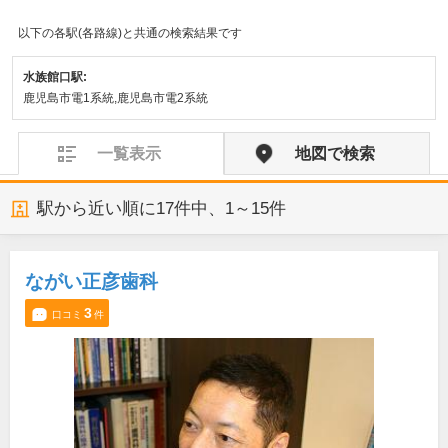
以下の各駅(各路線)と共通の検索結果です
水族館口駅:
鹿児島市電1系統,鹿児島市電2系統
一覧表示
地図で検索
駅から近い順に
17
件中、
1～15件
ながい正彦歯科
3
口コミ
件