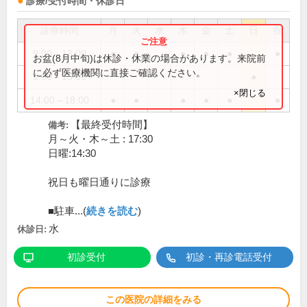
診療/受付時間・休診日
診療時間
月
火
水
木
金
土
日
祝
9:00～13:00
●
●
●
●
●
●
お盆(8月中旬)は休診・休業の場合があります。来院前
に必ず医療機関に直接ご確認ください。
9:00～15:00
●
×閉じる
14:00～18:00
●
●
●
●
●
●
【最終受付時間】
備考:
月～火・木～土 : 17:30
日曜:14:30
祝日も曜日通りに診療
■駐車...(
続きを読む
)
水
休診日:
初診受付
初診・再診電話受付
この医院の詳細をみる