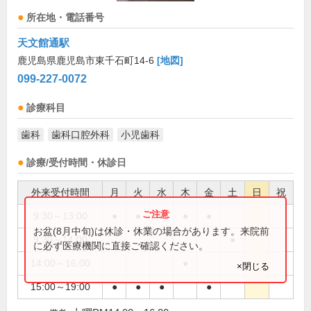
所在地・電話番号
天文館通駅
鹿児島県鹿児島市東千石町14-6
[地図]
099-227-0072
診療科目
歯科
歯科口腔外科
小児歯科
診療/受付時間・休診日
外来受付時間
月
火
水
木
金
土
日
祝
9:30～13:00
●
●
●
●
●
お盆(8月中旬)は休診・休業の場合があります。来院前
9:30～14:00
●
に必ず医療機関に直接ご確認ください。
14:00～16:00
●
×閉じる
15:00～19:00
●
●
●
●