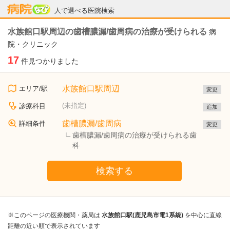
病院なび
人で選べる医院検索
水族館口駅周辺の歯槽膿漏/歯周病の治療が受けられる
病
院・クリニック
17
件見つかりました
水族館口駅周辺
エリア/駅
変更
(未指定)
診療科目
追加
歯槽膿漏/歯周病
詳細条件
変更
歯槽膿漏/歯周病の治療が受けられる歯
科
検索する
※このページの医療機関・薬局は
水族館口駅(鹿児島市電1系統)
を中心に直線
距離の近い順で表示されています