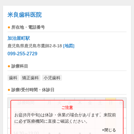
米良歯科医院
所在地・電話番号
加治屋町駅
鹿児島県鹿児島市鷹師2-8-18
[地図]
099-255-2729
診療科目
歯科
矯正歯科
小児歯科
診療/受付時間・休診日
診療時間
月
火
水
木
金
土
日
祝
9:00～13:00
●
●
●
●
●
●
お盆(8月中旬)は休診・休業の場合があります。来院前
に必ず医療機関に直接ご確認ください。
14:30～18:00
●
×閉じる
14:30～19:00
●
●
●
●