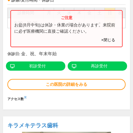
診療/受付時間・休診日
診療時間
月
火
水
木
金
土
日
祝
9:30～20:00
●
●
●
●
●
●
お盆(8月中旬)は休診・休業の場合があります。来院前
に必ず医療機関に直接ご確認ください。
×閉じる
金、祝、年末年始
休診日:
初診受付
再診受付
この医院の詳細をみる
※
アクセス数
キラメキテラス歯科