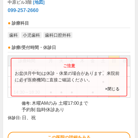
中原ビル3階
[地図]
099-257-2660
診療科目
歯科
小児歯科
歯科口腔外科
診療/受付時間・休診日
診療時間
月
火
水
木
金
土
日
祝
9:00～13:00
●
●
●
●
●
●
お盆(8月中旬)は休診・休業の場合があります。来院前
に必ず医療機関に直接ご確認ください。
14:30～17:00
●
×閉じる
14:30～18:30
●
●
●
●
木曜AMのみ 土曜17:00まで
備考:
予約制 臨時休診あり
日、祝
休診日:
この医院の詳細をみる