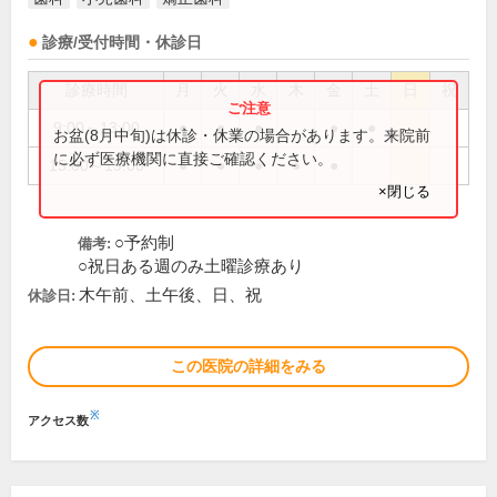
診療/受付時間・休診日
診療時間
月
火
水
木
金
土
日
祝
9:00～13:00
●
●
●
●
●
お盆(8月中旬)は休診・休業の場合があります。来院前
に必ず医療機関に直接ご確認ください。
15:00～19:00
●
●
●
●
●
×閉じる
○予約制
備考:
○祝日ある週のみ土曜診療あり
木午前、土午後、日、祝
休診日:
この医院の詳細をみる
※
アクセス数