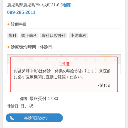
鹿児島県鹿児島市中央町21-6
[地図]
099-285-2011
診療科目
歯科
矯正歯科
歯科口腔外科
小児歯科
診療/受付時間・休診日
診療時間
月
火
水
木
金
土
日
祝
9:00～18:00
●
●
●
●
●
●
お盆(8月中旬)は休診・休業の場合があります。来院前
に必ず医療機関に直接ご確認ください。
×閉じる
最終受付 17:30
備考:
日、祝
休診日:
再診電話受付