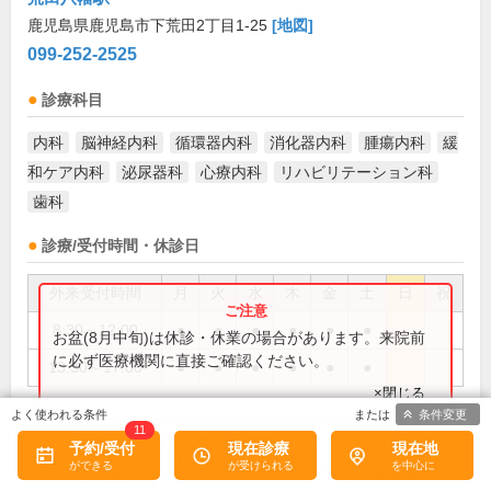
鹿児島県鹿児島市下荒田2丁目1-25
[地図]
099-252-2525
診療科目
内科
脳神経内科
循環器内科
消化器内科
腫瘍内科
緩
和ケア内科
泌尿器科
心療内科
リハビリテーション科
歯科
診療/受付時間・休診日
外来受付時間
月
火
水
木
金
土
日
祝
8:30～12:00
●
●
●
●
●
●
お盆(8月中旬)は休診・休業の場合があります。来院前
に必ず医療機関に直接ご確認ください。
13:30～17:00
●
●
●
●
●
●
×閉じる
条件変更
11
土曜日の午後も診療しております。
備考:
予約/受付
現在診療
現在地
リハビリテーション病院ですが、内科などの診療に
も対応しております。...(
続きを読む
)