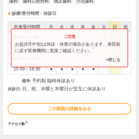
歯科
歯科口腔外科
矯正歯科
小児歯科
診療/受付時間・休診日
外来受付時間
月
火
水
木
金
土
日
祝
9:00～13:00
●
お盆(8月中旬)は休診・休業の場合があります。来院前
10:00～13:30
●
●
●
●
●
に必ず医療機関に直接ご確認ください。
14:00～18:00
●
×閉じる
15:00～19:30
●
●
●
●
●
予約制 臨時休診あり
備考:
日、祝、水曜と木曜日が交互に休診あり
休診日:
この医院の詳細をみる
※
アクセス数