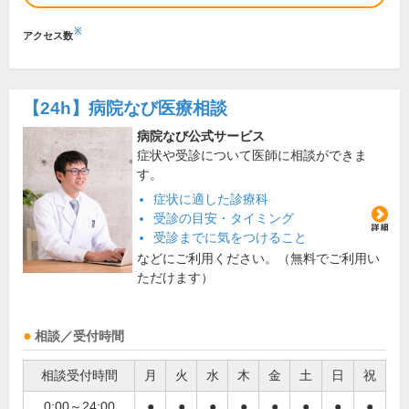
※
アクセス数
【24h】
病院なび医療相談
病院なび公式サービス
症状や受診について医師に相談ができま
す。
症状に適した診療科
受診の目安・タイミング
受診までに気をつけること
などにご利用ください。（無料でご利用い
ただけます）
相談／受付時間
相談受付時間
月
火
水
木
金
土
日
祝
0:00～24:00
●
●
●
●
●
●
●
●