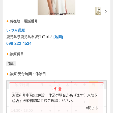
所在地・電話番号
いづろ通駅
鹿児島県鹿児島市堀江町16-8
[地図]
099-222-4534
診療科目
歯科
診療/受付時間・休診日
診療時間
月
火
水
木
金
土
日
祝
9:00～13:00
●
●
●
●
●
●
お盆(8月中旬)は休診・休業の場合があります。来院前
に必ず医療機関に直接ご確認ください。
14:00～16:30
●
×閉じる
14:30～18:00
●
●
●
●
●