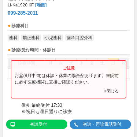
Li-Ka1920 6F
[地図]
099-285-2011
診療科目
歯科
矯正歯科
小児歯科
歯科口腔外科
診療/受付時間・休診日
診療時間
月
火
水
木
金
土
日
祝
9:00～18:00
●
●
●
●
●
●
●
お盆(8月中旬)は休診・休業の場合があります。来院前
に必ず医療機関に直接ご確認ください。
×閉じる
最終受付 17:30
備考:
※祝日も曜日通りに診療
初診受付
初診・再診電話受付