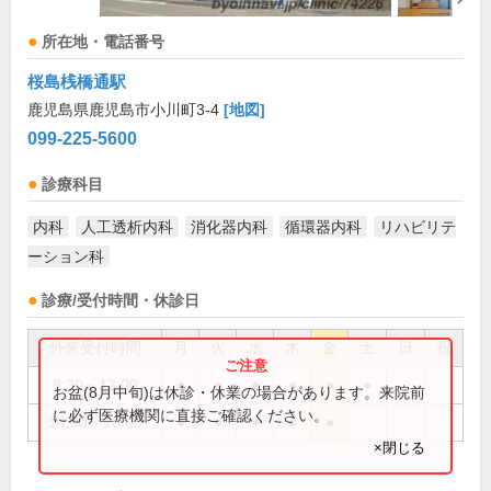
所在地・電話番号
桜島桟橋通駅
鹿児島県鹿児島市小川町3-4
[地図]
099-225-5600
診療科目
内科
人工透析内科
消化器内科
循環器内科
リハビリテ
ーション科
診療/受付時間・休診日
外来受付時間
月
火
水
木
金
土
日
祝
8:30～13:00
●
●
●
●
●
●
お盆(8月中旬)は休診・休業の場合があります。来院前
に必ず医療機関に直接ご確認ください。
14:00～18:00
●
●
●
●
●
×閉じる