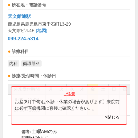
所在地・電話番号
天文館通駅
鹿児島県鹿児島市東千石町13-29
天文館ビル4F
[地図]
099-224-5314
診療科目
内科
循環器科
診療/受付時間・休診日
外来受付時間
月
火
水
木
金
土
日
祝
9:00～13:00
●
●
●
●
●
●
お盆(8月中旬)は休診・休業の場合があります。来院前
に必ず医療機関に直接ご確認ください。
14:00～18:00
●
●
●
●
●
×閉じる
土曜AMのみ
備考: