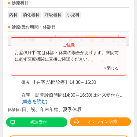
診療科目
内科
消化器科
呼吸器科
小児科
診療/受付時間・休診日
診療時間
月
火
水
木
金
土
日
祝
9:00～12:30
●
●
●
●
●
●
お盆(8月中旬)は休診・休業の場合があります。来院前
に必ず医療機関に直接ご確認ください。
16:30～18:00
●
●
●
●
●
×閉じる
【在宅 訪問診療】14:30～16:30
備考:
在宅・訪問診療時間(14:30～16:30)は外来受付を...
(
続きを読む
)
日、祝、年末年始、夏季休暇
休診日:
オンライン診療
初診受付