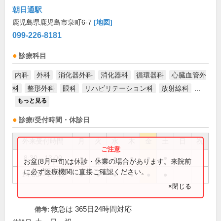
朝日通駅
鹿児島県鹿児島市泉町6-7
[地図]
099-226-8181
診療科目
内科
外科
消化器外科
消化器科
循環器科
心臓血管外
科
整形外科
眼科
リハビリテーション科
放射線科
...
もっと見る
診療/受付時間・休診日
外来受付時間
月
火
水
木
金
土
日
祝
8:30～13:00
●
●
●
●
●
●
お盆(8月中旬)は休診・休業の場合があります。来院前
に必ず医療機関に直接ご確認ください。
14:00～17:30
●
●
●
●
●
●
×閉じる
救急は 365日24時間対応
備考: