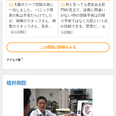
大腸ポリープ切除の為に
何と言っても歴史ある肛
一泊しました。 パニック障
門科!見立て、診察に間違い
害の私は不安だらけでした
がない!痔の切除手術は日帰
が、病棟のスタッフさん、検
り手術ではなく入院という点
査のスタッフさん、先生...
が信頼できる。堅実だ...
も
もっと読む
っと読む
この医院の詳細をみる
※
アクセス数
植村病院