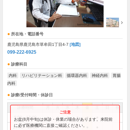
所在地・電話番号
鹿児島県鹿児島市草牟田1丁目4-7
[地図]
099-222-6925
診療科目
内科
リハビリテーション科
循環器内科
神経内科
胃腸
内科
診療/受付時間・休診日
診療時間
月
火
水
木
金
土
日
祝
9:00～13:00
●
●
●
●
●
●
お盆(8月中旬)は休診・休業の場合があります。来院前
に必ず医療機関に直接ご確認ください。
14:00～18:00
●
●
●
●
●
●