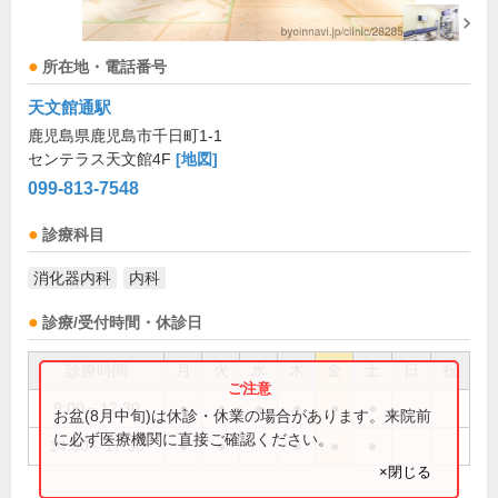
所在地・電話番号
天文館通駅
鹿児島県鹿児島市千日町1-1
センテラス天文館4F
[地図]
099-813-7548
診療科目
消化器内科
内科
診療/受付時間・休診日
診療時間
月
火
水
木
金
土
日
祝
9:00～12:30
●
●
●
●
●
●
お盆(8月中旬)は休診・休業の場合があります。来院前
に必ず医療機関に直接ご確認ください。
14:00～17:30
●
●
●
●
●
×閉じる