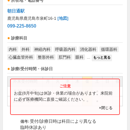
所在地・電話番号
朝日通駅
鹿児島県鹿児島市泉町16-1
[地図]
099-225-8650
診療科目
内科
外科
神経内科
呼吸器内科
消化器科
循環器科
心臓血管外科
整形外科
肛門科
眼科
...
もっと見る
診療/受付時間・休診日
外来受付時間
月
火
水
木
金
土
日
祝
8:30～13:00
●
●
●
●
●
●
お盆(8月中旬)は休診・休業の場合があります。来院前
に必ず医療機関に直接ご確認ください。
14:00～17:30
●
●
●
●
●
●
×閉じる
受付/診療日時は科目により異なる
備考:
臨時休診あり