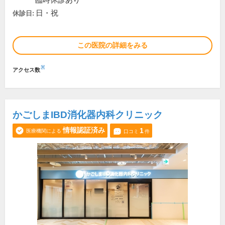
臨時休診あり
日・祝
休診日:
この医院の詳細をみる
※
アクセス数
かごしまIBD消化器内科クリニック
情報認証済み
1
医療機関による
口コミ
件