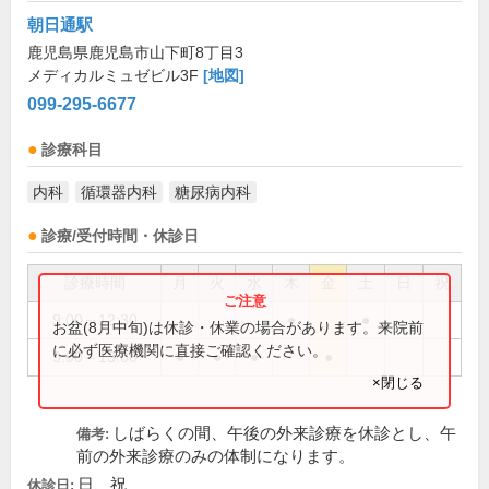
朝日通駅
鹿児島県鹿児島市山下町8丁目3
メディカルミュゼビル3F
[地図]
099-295-6677
診療科目
内科
循環器内科
糖尿病内科
診療/受付時間・休診日
診療時間
月
火
水
木
金
土
日
祝
9:00～12:30
●
●
お盆(8月中旬)は休診・休業の場合があります。来院前
に必ず医療機関に直接ご確認ください。
9:00～13:00
●
●
●
●
×閉じる
しばらくの間、午後の外来診療を休診とし、午
備考:
前の外来診療のみの体制になります。
日、祝
休診日: