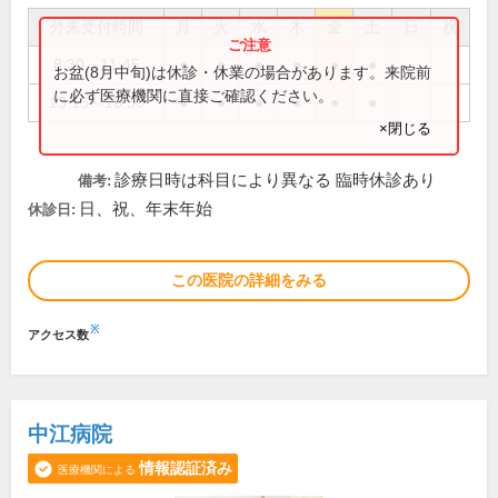
外来受付時間
月
火
水
木
金
土
日
祝
8:30～11:45
●
●
●
●
●
●
お盆(8月中旬)は休診・休業の場合があります。来院前
に必ず医療機関に直接ご確認ください。
13:15～16:50
●
●
●
●
●
●
×閉じる
診療日時は科目により異なる 臨時休診あり
備考:
日、祝、年末年始
休診日:
この医院の詳細をみる
※
アクセス数
中江病院
情報認証済み
医療機関による