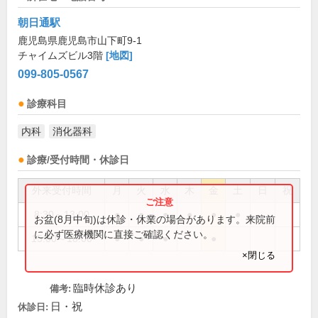
朝日通駅
鹿児島県鹿児島市山下町9-1
チャイムズビル3階
[地図]
099-805-0567
診療科目
内科
消化器科
診療/受付時間・休診日
外来受付時間
月
火
水
木
金
土
日
祝
8:30～13:00
●
●
●
●
●
●
お盆(8月中旬)は休診・休業の場合があります。来院前
に必ず医療機関に直接ご確認ください。
15:00～18:00
●
●
●
●
×閉じる
臨時休診あり
備考:
日・祝
休診日: