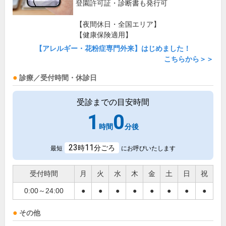
登園許可証・診断書も発行可
【夜間休日・全国エリア】
【健康保険適用】
【アレルギー・花粉症専門外来】はじめました！
こちらから＞＞
診療／受付時間・休診日
受診までの目安時間
1
0
時間
分後
23
11
時
分ごろ
最短
にお呼びいたします
受付時間
月
火
水
木
金
土
日
祝
0:00～24:00
●
●
●
●
●
●
●
●
その他