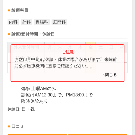
診療科目
内科
外科
胃腸科
肛門科
診療/受付時間・休診日
外来受付時間
月
火
水
木
金
土
日
祝
8:30～11:30
●
●
●
●
●
●
お盆(8月中旬)は休診・休業の場合があります。来院前
に必ず医療機関に直接ご確認ください。
14:00～17:30
●
●
●
●
●
×閉じる
土曜AMのみ
備考:
診療はAM12:30まで、PM18:00まで
臨時休診あり
日・祝
休診日:
口コミ