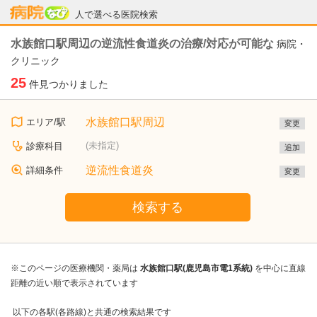
病院なび
人で選べる医院検索
水族館口駅周辺の逆流性食道炎の治療/対応が可能な
病院・
クリニック
25
件見つかりました
水族館口駅周辺
エリア/駅
変更
(未指定)
診療科目
追加
逆流性食道炎
詳細条件
変更
検索する
※このページの医療機関・薬局は
水族館口駅(鹿児島市電1系統)
を中心に直線
距離の近い順で表示されています
以下の各駅(各路線)と共通の検索結果です