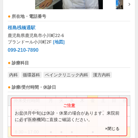
所在地・電話番号
桜島桟橋通駅
鹿児島県鹿児島市小川町22-6
プランドール小川町2F
[地図]
099-210-7890
診療科目
内科
循環器科
ペインクリニック内科
漢方内科
診療/受付時間・休診日
外来受付時間
月
火
水
木
金
土
日
祝
8:30～11:00
●
お盆(8月中旬)は休診・休業の場合があります。来院前
に必ず医療機関に直接ご確認ください。
8:30～12:00
●
×閉じる
8:30～17:00
●
●
●
●