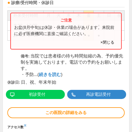
診療/受付時間・休診日
外来受付時間
月
火
水
木
金
土
日
祝
8:30～12:00
●
●
●
●
●
●
お盆(8月中旬)は休診・休業の場合があります。来院前
に必ず医療機関に直接ご確認ください。
13:30～17:00
●
●
●
●
●
●
×閉じる
当院では患者様の待ち時間短縮の為、予約優先
備考:
制を実施しております。電話での予約をお願いしま
す。
・予防...(
続きを読む
)
日、祝、年末年始
休診日:
初診受付
再診電話受付
この医院の詳細をみる
※
アクセス数