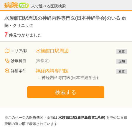
病院なび
人で選べる医院検索
水族館口駅周辺の神経内科専門医(日本神経学会)のいる
病
院・クリニック
7
件見つかりました
水族館口駅周辺
エリア/駅
変更
(未指定)
診療科目
追加
神経内科専門医
詳細条件
変更
神経内科専門医(日本神経学会)
検索する
※このページの医療機関・薬局は
水族館口駅(鹿児島市電1系統)
を中心に直線
距離の近い順で表示されています