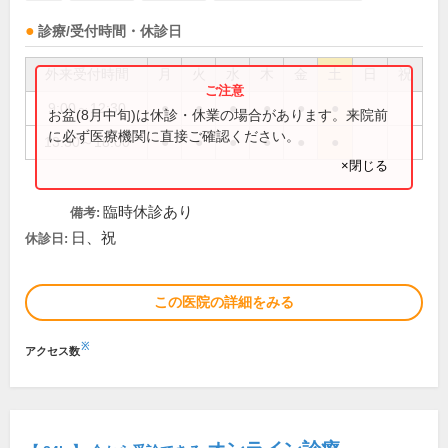
診療/受付時間・休診日
外来受付時間
月
火
水
木
金
土
日
祝
9:00～12:30
●
●
●
●
●
●
お盆(8月中旬)は休診・休業の場合があります。来院前
に必ず医療機関に直接ご確認ください。
13:30～18:00
●
●
●
●
●
●
×閉じる
臨時休診あり
備考:
日、祝
休診日:
この医院の詳細をみる
※
アクセス数