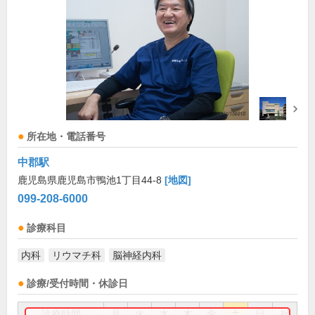
所在地・電話番号
中郡駅
鹿児島県鹿児島市鴨池1丁目44-8
[地図]
099-208-6000
診療科目
内科
リウマチ科
脳神経内科
診療/受付時間・休診日
診療時間
月
火
水
木
金
土
日
祝