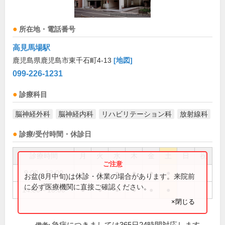
所在地・電話番号
高見馬場駅
鹿児島県鹿児島市東千石町4-13
[地図]
099-226-1231
診療科目
脳神経外科
脳神経内科
リハビリテーション科
放射線科
診療/受付時間・休診日
診療時間
月
火
水
木
金
土
日
祝
9:00～13:00
●
●
●
●
●
●
お盆(8月中旬)は休診・休業の場合があります。来院前
に必ず医療機関に直接ご確認ください。
14:00～18:00
●
●
●
●
●
●
×閉じる