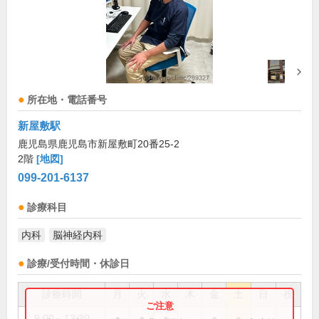
所在地・電話番号
新屋敷駅
鹿児島県鹿児島市新屋敷町20番25-2
2階
[地図]
099-201-6137
診療科目
内科
脳神経内科
診療/受付時間・休診日
診療時間
月
火
水
木
金
土
日
祝
9:00～13:30
●
●
●
●
●