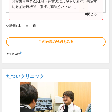
お盆(8月中旬)は休診・休業の場合があります。来院前
に必ず医療機関に直接ご確認ください。
15:00～19:00
●
●
●
●
●
×閉じる
木、日、祝
休診日:
この医院の詳細をみる
※
アクセス数
たついクリニック