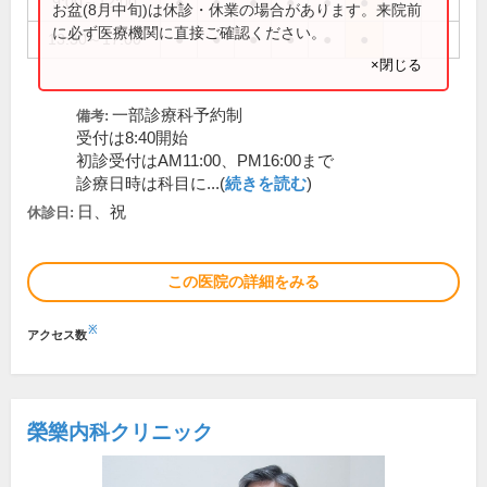
9:00～12:00
●
●
●
●
●
●
お盆(8月中旬)は休診・休業の場合があります。来院前
に必ず医療機関に直接ご確認ください。
13:30～17:00
●
●
●
●
●
●
×閉じる
一部診療科予約制
備考:
受付は8:40開始
初診受付はAM11:00、PM16:00まで
診療日時は科目に...(
続きを読む
)
日、祝
休診日:
この医院の詳細をみる
※
アクセス数
榮樂内科クリニック