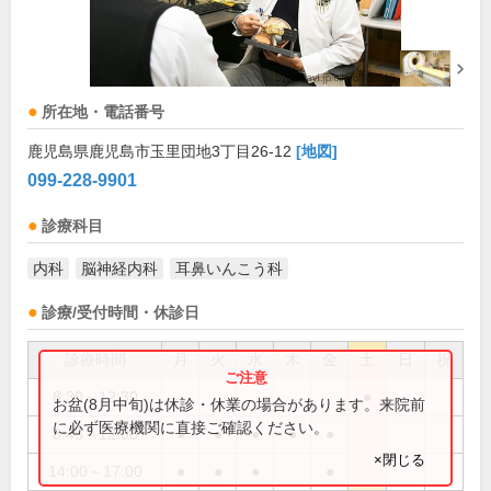
所在地・電話番号
鹿児島県鹿児島市玉里団地3丁目26-12
[地図]
099-228-9901
診療科目
内科
脳神経内科
耳鼻いんこう科
診療/受付時間・休診日
診療時間
月
火
水
木
金
土
日
祝
8:30～12:30
●
お盆(8月中旬)は休診・休業の場合があります。来院前
に必ず医療機関に直接ご確認ください。
8:45～12:30
●
●
●
●
●
×閉じる
14:00～17:00
●
●
●
●