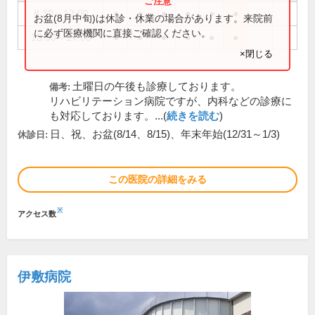
8:30～12:00
●
●
●
●
●
●
お盆(8月中旬)は休診・休業の場合があります。来院前
に必ず医療機関に直接ご確認ください。
13:30～17:00
●
●
●
●
●
●
×閉じる
土曜日の午後も診療しております。
備考:
リハビリテーション病院ですが、内科などの診療に
も対応しております。...(
続きを読む
)
日、祝、お盆(8/14、8/15)、年末年始(12/31～1/3)
休診日:
この医院の詳細をみる
※
アクセス数
伊敷病院