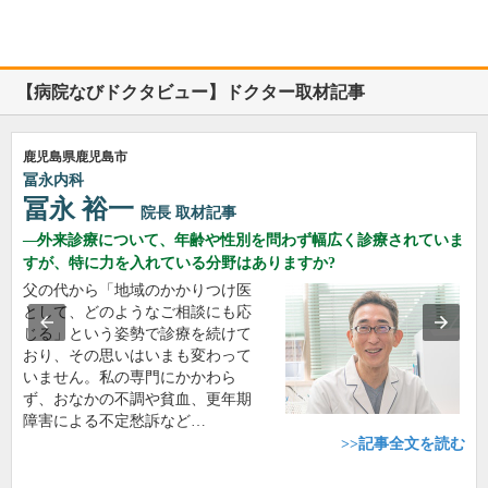
【病院なびドクタビュー】ドクター取材記事
鹿児島県鹿児島市
冨永内科
冨永 裕一
院長
取材記事
外来診療について、年齢や性別を問わず幅広く診療されていま
すが、特に力を入れている分野はありますか?
父の代から「地域のかかりつけ医
として、どのようなご相談にも応
じる」という姿勢で診療を続けて
おり、その思いはいまも変わって
いません。私の専門にかかわら
ず、おなかの不調や貧血、更年期
障害による不定愁訴など…
>>記事全文を読む