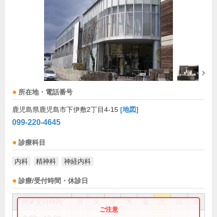
所在地・電話番号
鹿児島県鹿児島市下伊敷2丁目4-15
[地図]
099-220-4645
診療科目
内科
精神科
神経内科
診療/受付時間・休診日
外来受付時間
月
火
水
木
金
土
日
祝