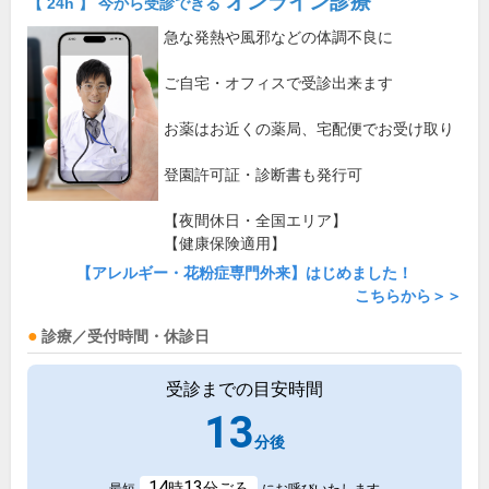
オンライン診療
【 24h 】 今から受診できる
急な発熱や風邪などの体調不良に
ご自宅・オフィスで受診出来ます
お薬はお近くの薬局、宅配便でお受け取り
登園許可証・診断書も発行可
【夜間休日・全国エリア】
【健康保険適用】
【アレルギー・花粉症専門外来】はじめました！
こちらから＞＞
診療／受付時間・休診日
受診までの目安時間
13
分後
14
13
時
分ごろ