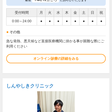
最短
にお呼びいたします
受付時間
月
火
水
木
金
土
日
祝
0:00～24:00
●
●
●
●
●
●
●
●
その他
急な発熱、悪天候など直接医療機関に掛かる事が困難な際にご
利用ください
オンライン診療の詳細をみる
しんやしきクリニック