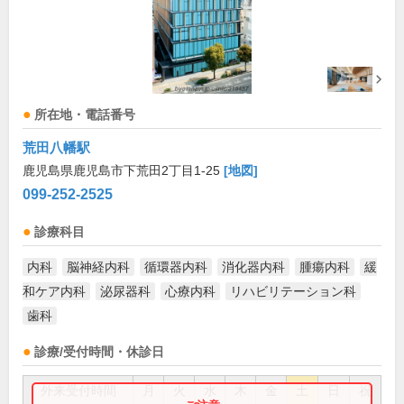
所在地・電話番号
荒田八幡駅
鹿児島県鹿児島市下荒田2丁目1-25
[地図]
099-252-2525
診療科目
内科
脳神経内科
循環器内科
消化器内科
腫瘍内科
緩
和ケア内科
泌尿器科
心療内科
リハビリテーション科
歯科
診療/受付時間・休診日
外来受付時間
月
火
水
木
金
土
日
祝