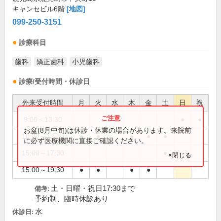
キャンセビル6階
[地図]
099-250-3151
診療科目
歯科
矯正歯科
小児歯科
診療/受付時間・休診日
外来受付時間
月
火
水
木
金
土
日
祝
9:00～13:30
●
●
お盆(8月中旬)は休診・休業の場合があります。来院前
10:00～13:30
●
●
●
●
●
に必ず医療機関に直接ご確認ください。
15:00～17:30
●
×閉じる
15:00～19:30
●
●
●
●
土・日曜・祝日17:30まで
備考:
予約制、臨時休診あり
水
休診日: