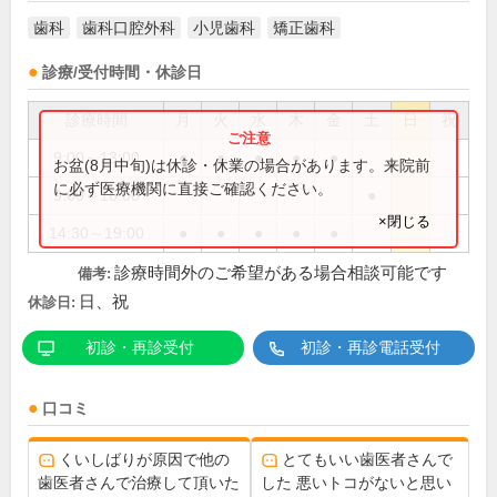
歯科
歯科口腔外科
小児歯科
矯正歯科
診療/受付時間・休診日
診療時間
月
火
水
木
金
土
日
祝
9:00～13:00
●
●
●
●
●
お盆(8月中旬)は休診・休業の場合があります。来院前
に必ず医療機関に直接ご確認ください。
9:00～16:00
●
×閉じる
14:30～19:00
●
●
●
●
●
診療時間外のご希望がある場合相談可能です
備考:
日、祝
休診日:
初診・再診受付
初診・再診電話受付
口コミ
くいしばりが原因で他の
とてもいい歯医者さんで
歯医者さんで治療して頂いた
した 悪いトコがないと思い