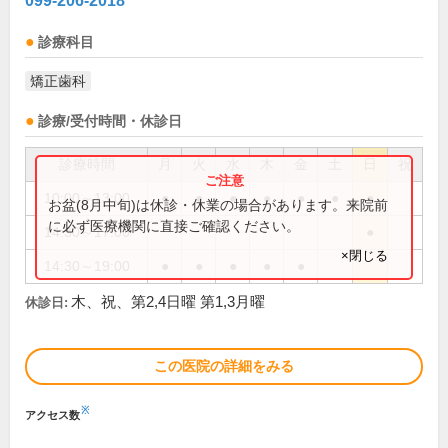
099-206-2018
診療科目
矯正歯科
診療/受付時間・休診日
診療時間
月
火
水
木
金
土
日
祝
10:00～13:00
●
●
●
●
●
●
●
お盆(8月中旬)は休診・休業の場合があります。来院前
に必ず医療機関に直接ご確認ください。
14:30～17:00
●
×閉じる
14:30～19:00
●
●
●
●
●
木、祝、第2,4日曜 第1,3月曜
休診日:
この医院の詳細をみる
※
アクセス数