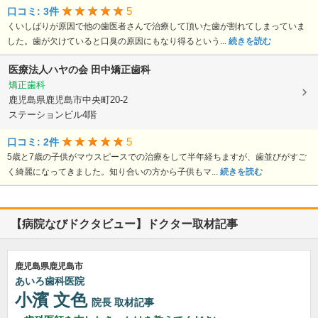
5
口コミ: 3件
くいしばりが原因で他の歯医者さんで治療して頂いた歯が割れてしまっていま
した。歯が欠けていると口臭の原因にもなり得るという...
続きを読む
医療法人ハヤの会
田中矯正歯科
矯正歯科
鹿児島県鹿児島市中央町20-2
ステーションビル4階
5
口コミ: 2件
5歳と7歳の子供がマウスピースでの治療をして半年経ちますが、歯並びがすご
く綺麗になってきました。知り合いの方から子供もマ...
続きを読む
【病院なびドクタビュー】ドクター取材記事
鹿児島県鹿児島市
あいろ歯科医院
小濱 文色
院長
取材記事