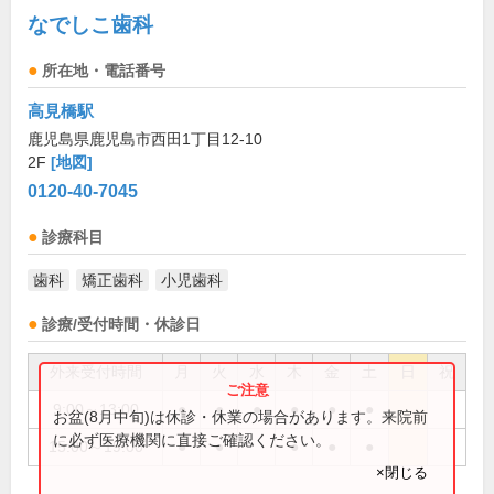
なでしこ歯科
所在地・電話番号
高見橋駅
鹿児島県鹿児島市西田1丁目12-10
2F
[地図]
0120-40-7045
診療科目
歯科
矯正歯科
小児歯科
診療/受付時間・休診日
外来受付時間
月
火
水
木
金
土
日
祝
9:00～13:00
●
●
●
●
●
●
お盆(8月中旬)は休診・休業の場合があります。来院前
に必ず医療機関に直接ご確認ください。
15:00～19:00
●
●
●
●
●
×閉じる