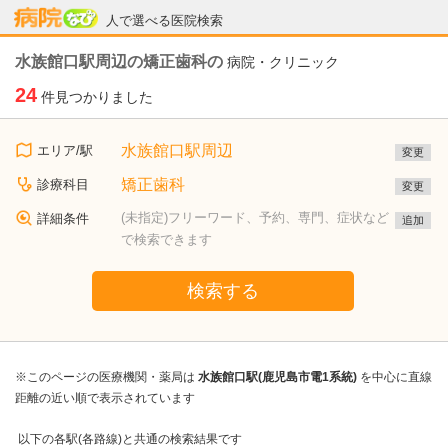
病院なび
人で選べる医院検索
水族館口駅周辺の矯正歯科の
病院・クリニック
24
件見つかりました
水族館口駅周辺
エリア/駅
変更
矯正歯科
診療科目
変更
(未指定)フリーワード、予約、専門、症状など
詳細条件
追加
で検索できます
検索する
※このページの医療機関・薬局は
水族館口駅(鹿児島市電1系統)
を中心に直線
距離の近い順で表示されています
以下の各駅(各路線)と共通の検索結果です