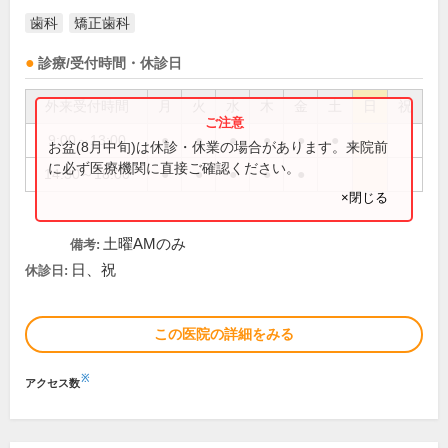
歯科
矯正歯科
診療/受付時間・休診日
外来受付時間
月
火
水
木
金
土
日
祝
9:00～13:00
●
●
●
●
●
●
お盆(8月中旬)は休診・休業の場合があります。来院前
に必ず医療機関に直接ご確認ください。
14:30～18:00
●
●
●
●
●
×閉じる
土曜AMのみ
備考:
日、祝
休診日:
この医院の詳細をみる
※
アクセス数