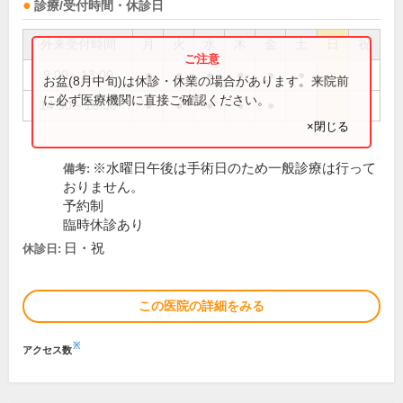
診療/受付時間・休診日
外来受付時間
月
火
水
木
金
土
日
祝
9:00～13:00
●
●
●
●
●
●
お盆(8月中旬)は休診・休業の場合があります。来院前
に必ず医療機関に直接ご確認ください。
14:30～18:00
●
●
●
●
●
×閉じる
※水曜日午後は手術日のため一般診療は行って
備考:
おりません。
予約制
臨時休診あり
日・祝
休診日:
この医院の詳細をみる
※
アクセス数