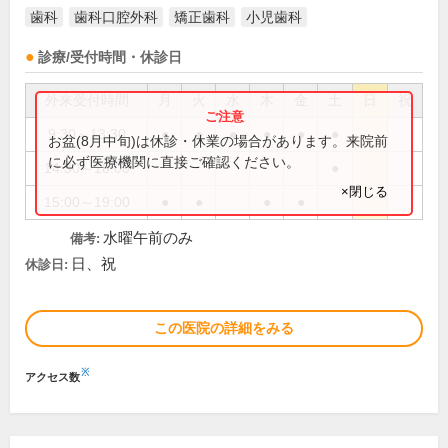
歯科
歯科口腔外科
矯正歯科
小児歯科
診療/受付時間・休診日
外来受付時間
月
火
水
木
金
土
日
祝
9:30～13:30
●
●
●
●
●
●
お盆(8月中旬)は休診・休業の場合があります。来院前
に必ず医療機関に直接ご確認ください。
14:30～18:00
●
×閉じる
15:00～19:00
●
●
●
●
水曜午前のみ
備考:
日、祝
休診日:
この医院の詳細をみる
※
アクセス数