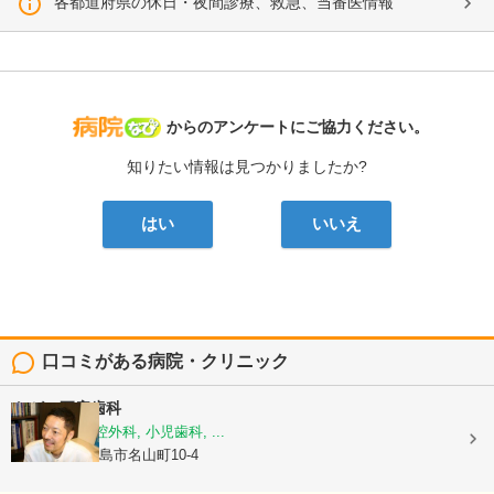
各都道府県の休日・夜間診療、救急、当番医情報
病院なび
からのアンケートにご協力ください。
知りたい情報は見つかりましたか?
はい
いいえ
口コミがある病院・クリニック
ながい正彦歯科
歯科, 歯科口腔外科, 小児歯科, ...
鹿児島県鹿児島市名山町10-4