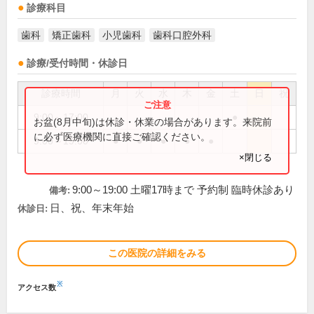
診療科目
歯科
矯正歯科
小児歯科
歯科口腔外科
診療/受付時間・休診日
診療時間
月
火
水
木
金
土
日
祝
9:00～17:00
●
お盆(8月中旬)は休診・休業の場合があります。来院前
に必ず医療機関に直接ご確認ください。
9:00～19:00
●
●
●
●
●
×閉じる
9:00～19:00 土曜17時まで 予約制 臨時休診あり
備考:
日、祝、年末年始
休診日:
この医院の詳細をみる
※
アクセス数