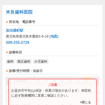
米良歯科医院
所在地・電話番号
加治屋町駅
鹿児島県鹿児島市鷹師2-8-18
[地図]
099-255-2729
診療科目
歯科
矯正歯科
小児歯科
診療/受付時間・休診日
診療時間
月
火
水
木
金
土
日
祝
9:00～13:00
●
●
●
●
●
●
お盆(8月中旬)は休診・休業の場合があります。来院前
に必ず医療機関に直接ご確認ください。
14:30～18:00
●
×閉じる
14:30～19:00
●
●
●
●