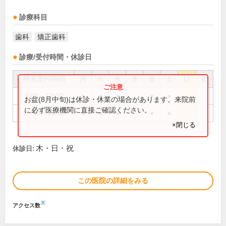
診療科目
歯科
矯正歯科
診療/受付時間・休診日
外来受付時間
月
火
水
木
金
土
日
祝
9:00～12:30
●
●
●
●
●
お盆(8月中旬)は休診・休業の場合があります。来院前
に必ず医療機関に直接ご確認ください。
14:30～18:30
●
●
●
●
●
×閉じる
木・日・祝
休診日:
この医院の詳細をみる
※
アクセス数