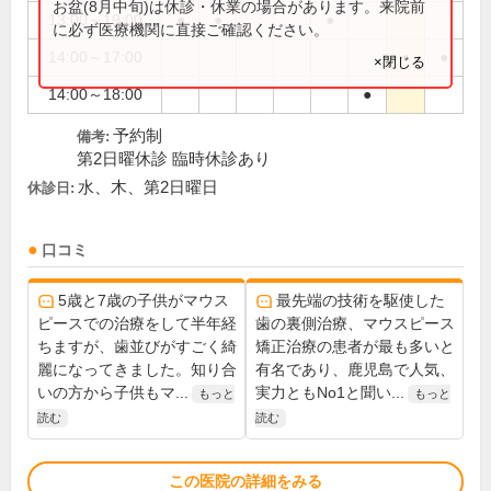
お盆(8月中旬)は休診・休業の場合があります。来院前
13:00～19:00
●
●
●
に必ず医療機関に直接ご確認ください。
14:00～17:00
●
●
×閉じる
14:00～18:00
●
予約制
備考:
第2日曜休診 臨時休診あり
水、木、第2日曜日
休診日:
口コミ
5歳と7歳の子供がマウス
最先端の技術を駆使した
ピースでの治療をして半年経
歯の裏側治療、マウスピース
ちますが、歯並びがすごく綺
矯正治療の患者が最も多いと
麗になってきました。知り合
有名であり、鹿児島で人気、
いの方から子供もマ...
実力ともNo1と聞い...
もっと
もっと
読む
読む
この医院の詳細をみる