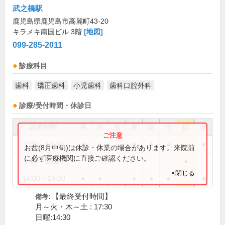
武之橋駅
鹿児島県鹿児島市高麗町43-20
キラメキ南国ビル 3階
[地図]
099-285-2011
診療科目
歯科
矯正歯科
小児歯科
歯科口腔外科
診療/受付時間・休診日
診療時間
月
火
水
木
金
土
日
祝
9:00～13:00
●
●
●
●
●
●
お盆(8月中旬)は休診・休業の場合があります。来院前
に必ず医療機関に直接ご確認ください。
9:00～15:00
●
×閉じる
14:00～18:00
●
●
●
●
●
●
【最終受付時間】
備考:
月～火・木～土 : 17:30
日曜:14:30