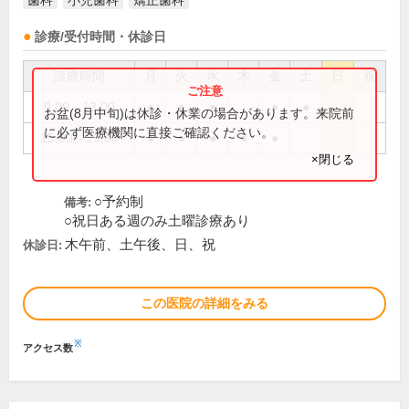
歯科
小児歯科
矯正歯科
診療/受付時間・休診日
診療時間
月
火
水
木
金
土
日
祝
9:00～13:00
●
●
●
●
●
お盆(8月中旬)は休診・休業の場合があります。来院前
に必ず医療機関に直接ご確認ください。
15:00～19:00
●
●
●
●
●
×閉じる
○予約制
備考:
○祝日ある週のみ土曜診療あり
木午前、土午後、日、祝
休診日:
この医院の詳細をみる
※
アクセス数