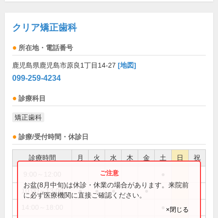
クリア矯正歯科
所在地・電話番号
鹿児島県鹿児島市原良1丁目14-27
[地図]
099-259-4234
診療科目
矯正歯科
診療/受付時間・休診日
診療時間
月
火
水
木
金
土
日
祝
9:00～12:00
●
お盆(8月中旬)は休診・休業の場合があります。来院前
10:00～13:00
●
●
●
●
に必ず医療機関に直接ご確認ください。
14:00～18:00
●
×閉じる