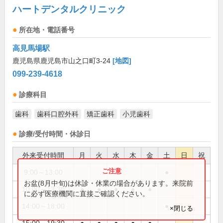
ハートデンタルクリニック
所在地・電話番号
高見馬場駅
鹿児島県鹿児島市山之口町3-24
[地図]
099-239-4618
診療科目
歯科
歯科口腔外科
矯正歯科
小児歯科
診療/受付時間・休診日
外来受付時間
月
火
水
木
金
土
日
祝
9:00～13:00
●
お盆(8月中旬)は休診・休業の場合があります。来院前
10:00～13:30
●
●
●
●
●
に必ず医療機関に直接ご確認ください。
14:00～18:00
●
×閉じる