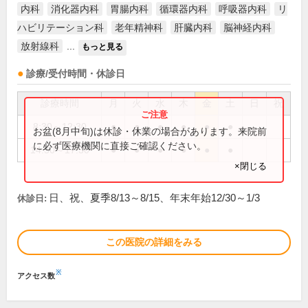
内科
消化器内科
胃腸内科
循環器内科
呼吸器内科
リ
ハビリテーション科
老年精神科
肝臓内科
脳神経内科
放射線科
...
もっと見る
診療/受付時間・休診日
診療時間
月
火
水
木
金
土
日
祝
8:30～12:30
●
●
●
●
●
●
お盆(8月中旬)は休診・休業の場合があります。来院前
に必ず医療機関に直接ご確認ください。
14:30～17:30
●
●
●
●
●
●
×閉じる
日、祝、夏季8/13～8/15、年末年始12/30～1/3
休診日:
この医院の詳細をみる
※
アクセス数