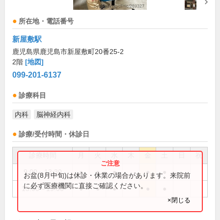
所在地・電話番号
新屋敷駅
鹿児島県鹿児島市新屋敷町20番25-2
2階
[地図]
099-201-6137
診療科目
内科
脳神経内科
診療/受付時間・休診日
診療時間
月
火
水
木
金
土
日
祝
9:00～13:30
●
●
●
●
●
お盆(8月中旬)は休診・休業の場合があります。来院前
に必ず医療機関に直接ご確認ください。
15:00～19:00
●
●
●
●
●
×閉じる