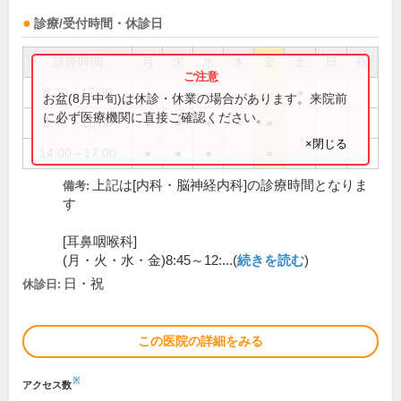
診療/受付時間・休診日
診療時間
月
火
水
木
金
土
日
祝
8:30～12:30
●
お盆(8月中旬)は休診・休業の場合があります。来院前
に必ず医療機関に直接ご確認ください。
8:45～12:30
●
●
●
●
●
×閉じる
14:00～17:00
●
●
●
●
上記は[内科・脳神経内科]の診療時間となりま
備考:
す
[耳鼻咽喉科]
(月・火・水・金)8:45～12:...(
続きを読む
)
日・祝
休診日:
この医院の詳細をみる
※
アクセス数