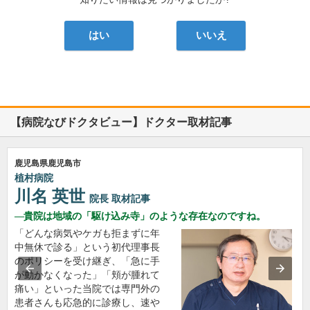
はい
いいえ
【病院なびドクタビュー】ドクター取材記事
鹿児島県鹿児島市
植村病院
川名 英世
院長
取材記事
貴院は地域の「駆け込み寺」のような存在なのですね。
「どんな病気やケガも拒まずに年
中無休で診る」という初代理事長
のポリシーを受け継ぎ、「急に手
が動かなくなった」「頬が腫れて
痛い」といった当院では専門外の
患者さんも応急的に診療し、速や