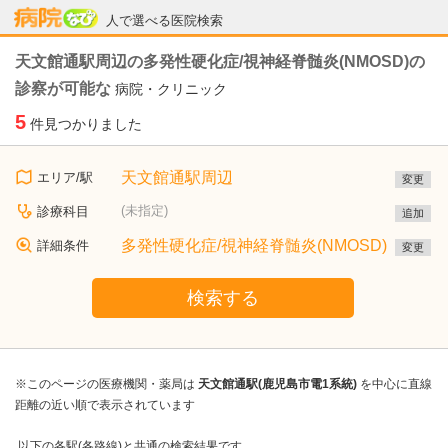
病院なび
人で選べる医院検索
天文館通駅周辺の多発性硬化症/視神経脊髄炎(NMOSD)の
診察が可能な
病院・クリニック
5
件見つかりました
天文館通駅周辺
エリア/駅
変更
(未指定)
診療科目
追加
多発性硬化症/視神経脊髄炎(NMOSD)
詳細条件
変更
検索する
※このページの医療機関・薬局は
天文館通駅(鹿児島市電1系統)
を中心に直線
距離の近い順で表示されています
以下の各駅(各路線)と共通の検索結果です