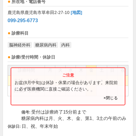
所在地・電話番号
鹿児島県鹿児島市草牟田2-27-10
[地図]
099-295-6773
診療科目
脳神経外科
糖尿病内科
内科
診療/受付時間・休診日
診療時間
月
火
水
木
金
土
日
祝
8:15～11:45
●
●
●
●
●
●
お盆(8月中旬)は休診・休業の場合があります。来院前
に必ず医療機関に直接ご確認ください。
13:15～17:15
●
●
●
●
×閉じる
受付は診療終了15分前まで
備考:
糖尿病内科は月、火、木、金、第1、3土の午前のみ
日、祝、年末年始
休診日: