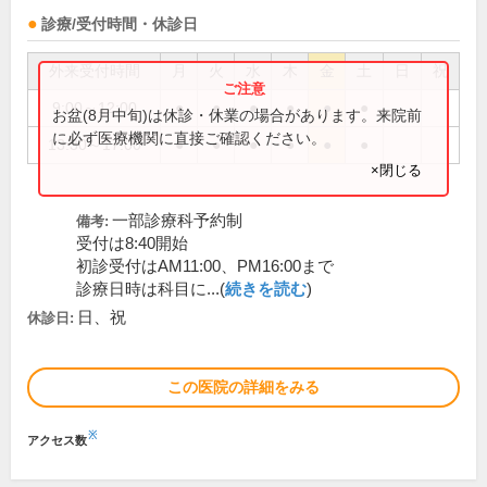
診療/受付時間・休診日
外来受付時間
月
火
水
木
金
土
日
祝
9:00～12:00
●
●
●
●
●
●
お盆(8月中旬)は休診・休業の場合があります。来院前
に必ず医療機関に直接ご確認ください。
13:30～17:00
●
●
●
●
●
●
×閉じる
一部診療科予約制
備考:
受付は8:40開始
初診受付はAM11:00、PM16:00まで
診療日時は科目に...(
続きを読む
)
日、祝
休診日:
この医院の詳細をみる
※
アクセス数