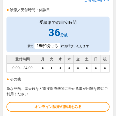
こちらから＞＞
診療／受付時間・休診日
受診までの目安時間
36
分後
18
1
時
分ごろ
最短
にお呼びいたします
受付時間
月
火
水
木
金
土
日
祝
0:00～24:00
●
●
●
●
●
●
●
●
その他
急な発熱、悪天候など直接医療機関に掛かる事が困難な際にご
利用ください
オンライン診療の詳細をみる