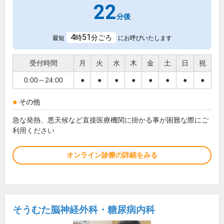
22
分後
4
51
時
分ごろ
最短
にお呼びいたします
受付時間
月
火
水
木
金
土
日
祝
0:00～24:00
●
●
●
●
●
●
●
●
その他
急な発熱、悪天候など直接医療機関に掛かる事が困難な際にご
利用ください
オンライン診療の詳細をみる
そうむた脳神経外科・糖尿病内科