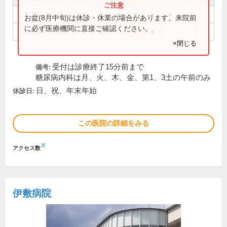
8:15～11:45
●
●
●
●
●
●
お盆(8月中旬)は休診・休業の場合があります。来院前
に必ず医療機関に直接ご確認ください。
13:15～17:15
●
●
●
●
×閉じる
受付は診療終了15分前まで
備考:
糖尿病内科は月、火、木、金、第1、3土の午前のみ
日、祝、年末年始
休診日:
この医院の詳細をみる
※
アクセス数
伊敷病院