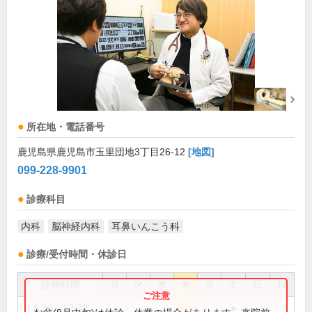
所在地・電話番号
鹿児島県鹿児島市玉里団地3丁目26-12
[地図]
099-228-9901
診療科目
内科
脳神経内科
耳鼻いんこう科
診療/受付時間・休診日
診療時間
月
火
水
木
金
土
日
祝
8:30～12:30
●