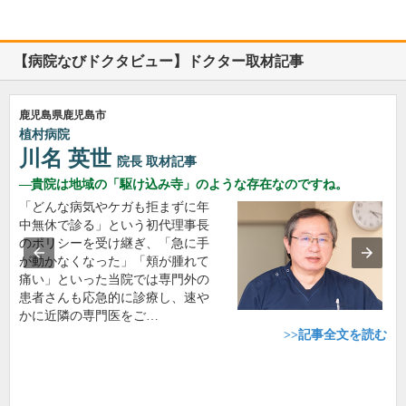
【病院なびドクタビュー】ドクター取材記事
鹿児島県鹿児島市
植村病院
川名 英世
院長
取材記事
貴院は地域の「駆け込み寺」のような存在なのですね。
「どんな病気やケガも拒まずに年
中無休で診る」という初代理事長
のポリシーを受け継ぎ、「急に手
が動かなくなった」「頬が腫れて
痛い」といった当院では専門外の
患者さんも応急的に診療し、速や
かに近隣の専門医をご…
>>記事全文を読む