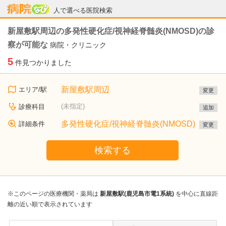
病院なび
人で選べる医院検索
新屋敷駅周辺の多発性硬化症/視神経脊髄炎(NMOSD)の診
察が可能な
病院・クリニック
5
件見つかりました
新屋敷駅周辺
エリア/駅
変更
(未指定)
診療科目
追加
多発性硬化症/視神経脊髄炎(NMOSD)
詳細条件
変更
検索する
※このページの医療機関・薬局は
新屋敷駅(鹿児島市電1系統)
を中心に直線距
離の近い順で表示されています