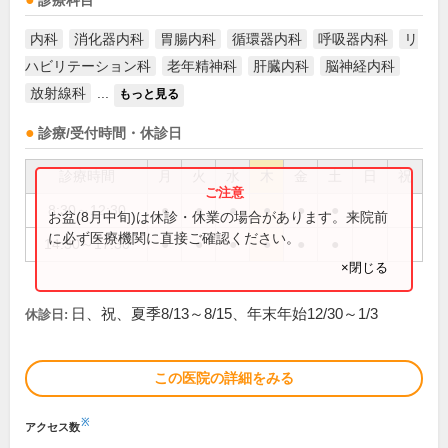
診療科目
内科
消化器内科
胃腸内科
循環器内科
呼吸器内科
リ
ハビリテーション科
老年精神科
肝臓内科
脳神経内科
放射線科
...
もっと見る
診療/受付時間・休診日
診療時間
月
火
水
木
金
土
日
祝
8:30～12:30
●
●
●
●
●
●
お盆(8月中旬)は休診・休業の場合があります。来院前
に必ず医療機関に直接ご確認ください。
14:30～17:30
●
●
●
●
●
●
×閉じる
日、祝、夏季8/13～8/15、年末年始12/30～1/3
休診日:
この医院の詳細をみる
※
アクセス数