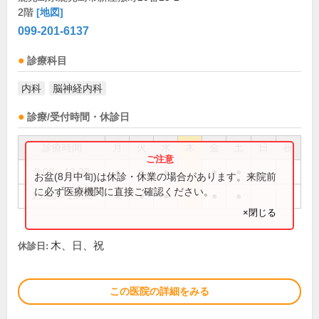
2階
[地図]
099-201-6137
診療科目
内科
脳神経内科
診療/受付時間・休診日
診療時間
月
火
水
木
金
土
日
祝
9:00～13:30
●
●
●
●
●
お盆(8月中旬)は休診・休業の場合があります。来院前
に必ず医療機関に直接ご確認ください。
15:00～19:00
●
●
●
●
●
×閉じる
木、日、祝
休診日:
この医院の詳細をみる