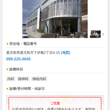
所在地・電話番号
鹿児島県鹿児島市下伊敷2丁目4-15
[地図]
099-220-4645
診療科目
内科
精神科
神経内科
診療/受付時間・休診日
外来受付時間
月
火
水
木
金
土
日
祝
9:00～12:00
●
●
●
●
●
●
お盆(8月中旬)は休診・休業の場合があります。来院前