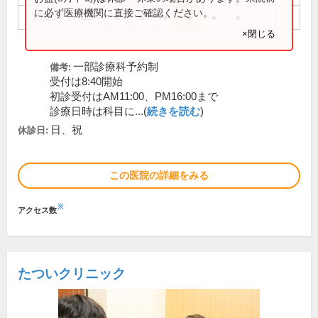
に必ず医療機関に直接ご確認ください。
13:30～17:00
●
●
●
●
●
●
×閉じる
一部診療科予約制
備考:
受付は8:40開始
初診受付はAM11:00、PM16:00まで
診療日時は科目に...(
続きを読む
)
日、祝
休診日:
この医院の詳細をみる
※
アクセス数
たついクリニック