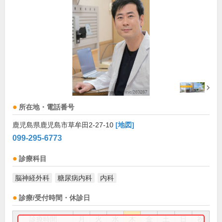
所在地・電話番号
鹿児島県鹿児島市草牟田2-27-10
[地図]
099-295-6773
診療科目
脳神経外科
糖尿病内科
内科
診療/受付時間・休診日
診療時間
月
火
水
木
金
土
日
祝