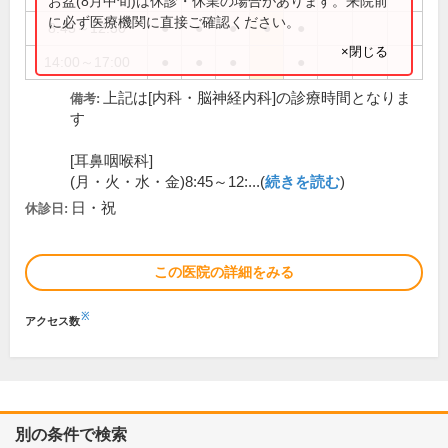
お盆(8月中旬)は休診・休業の場合があります。来院前
に必ず医療機関に直接ご確認ください。
8:45～12:30
●
●
●
●
●
×閉じる
14:00～17:00
●
●
●
●
上記は[内科・脳神経内科]の診療時間となりま
備考:
す
[耳鼻咽喉科]
(月・火・水・金)8:45～12:...(
続きを読む
)
日・祝
休診日:
この医院の詳細をみる
※
アクセス数
別の条件で検索