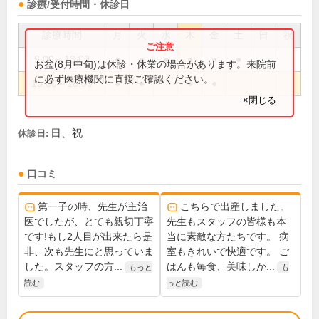
診療/受付時間・休診日
診療時間
月
火
水
木
金
土
日
祝
9:00～13:00
●
●
●
●
●
●
お盆(8月中旬)は休診・休業の場合があります。来院前
に必ず医療機関に直接ご確認ください。
15:00～18:00
●
●
●
●
×閉じる
日、祝
休診日:
口コミ
第一子の時、先生が主治
こちらで出産しました。
医でしたが、とても親切丁寧
先生もスタッフの皆様も本
です!もし2人目が出来たら是
当に素敵な方たちです。 病
非、次も先生にと思っていま
室もきれいで快適です。 ご
した。スタッフの方...
はんも毎食、美味しか...
もっと
も
読む
っと読む