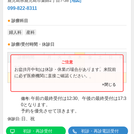
鹿児島県鹿児島市薬師2丁目7-38
[地図]
099-822-8311
診療科目
婦人科
産科
診療/受付時間・休診日
診療時間
月
火
水
木
金
土
日
祝
9:00～13:00
●
●
●
●
●
●
お盆(8月中旬)は休診・休業の場合があります。来院前
に必ず医療機関に直接ご確認ください。
14:00～18:00
●
●
●
●
×閉じる
午前の最終受付は12:30、午後の最終受付は17:3
備考:
0となります。
予約を優先させて頂きます。
日、祝
休診日:
初診・再診受付
初診・再診電話受付