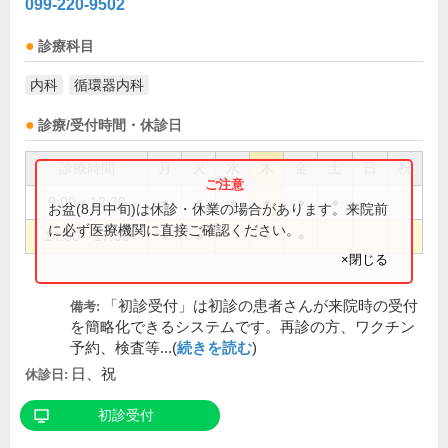
099-220-9502
診療科目
内科
循環器内科
診療/受付時間・休診日
診療時間
月
火
水
木
金
土
日
祝
9:00～12:30
●
●
●
●
●
●
お盆(8月中旬)は休診・休業の場合があります。来院前
に必ず医療機関に直接ご確認ください。
14:30～17:30
●
●
●
●
×閉じる
「初診受付」は初診の患者さんが来院時の受付
備考:
を簡略化できるシステムです。再診の方、ワクチン
予約、検査等...(
続きを読む
)
日、祝
休診日:
初診受付