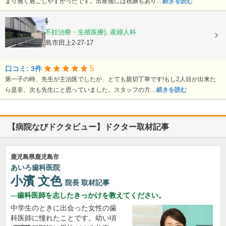
まり無く過ごしやすかったです。出産後には祝膳もあり...
続きを読む
徳永産婦人科
産科, 婦人科(不妊治療・生殖医療), 産婦人科
鹿児島県鹿児島市田上2-27-17
5
口コミ: 3件
第一子の時、先生が主治医でしたが、とても親切丁寧です!もし2人目が出来た
ら是非、次も先生にと思っていました。スタッフの方...
続きを読む
【病院なびドクタビュー】ドクター取材記事
鹿児島県鹿児島市
あいろ歯科医院
小濱 文色
院長
取材記事
歯科医師を志したきっかけを教えてください。
中学生のときに出会った女性の歯
科医師に憧れたことです。幼い頃