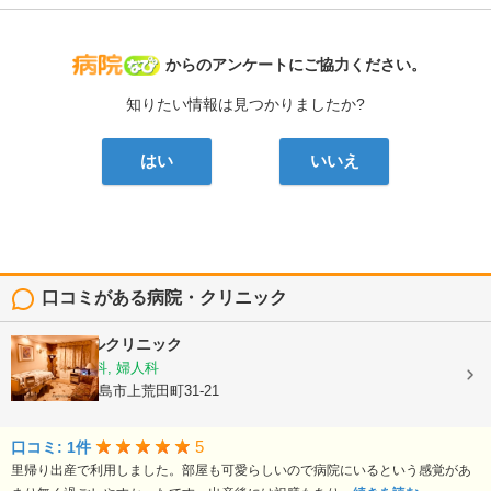
病院なび
からのアンケートにご協力ください。
知りたい情報は見つかりましたか?
はい
いいえ
口コミがある病院・クリニック
平野エンゼルクリニック
産婦人科, 産科, 婦人科
鹿児島県鹿児島市上荒田町31-21
5
口コミ: 1件
里帰り出産で利用しました。部屋も可愛らしいので病院にいるという感覚があ