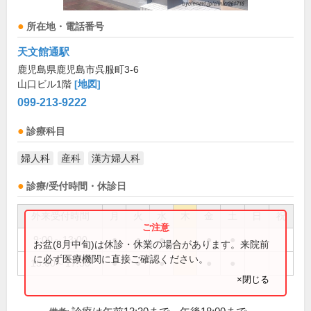
所在地・電話番号
天文館通駅
鹿児島県鹿児島市呉服町3-6
山口ビル1階
[地図]
099-213-9222
診療科目
婦人科
産科
漢方婦人科
診療/受付時間・休診日
外来受付時間
月
火
水
木
金
土
日
祝
9:00～13:00
●
●
●
●
●
お盆(8月中旬)は休診・休業の場合があります。来院前
に必ず医療機関に直接ご確認ください。
15:00～17:30
●
●
●
●
●
×閉じる