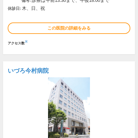
診療は午前13:30まで、午後18:00まで
備考:
木、日、祝
休診日:
この医院の詳細をみる
※
アクセス数
いづろ今村病院