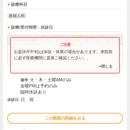
診療科目
産婦人科
診療/受付時間・休診日
外来受付時間
月
火
水
木
金
土
日
祝
9:00～11:30
●
●
●
●
●
●
お盆(8月中旬)は休診・休業の場合があります。来院前
に必ず医療機関に直接ご確認ください。
14:00～17:30
●
●
●
×閉じる
火・木・土曜AMのみ
備考:
金曜PMは予約のみ
臨時休診あり
日、祝
休診日:
この医院の詳細をみる