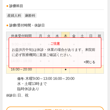
診療科目
産婦人科
麻酔科
診療/受付時間・休診日
外来受付時間
月
火
水
木
金
土
日
祝
9:00～12:30
●
●
●
お盆(8月中旬)は休診・休業の場合があります。来院前
9:00～13:00
●
●
●
に必ず医療機関に直接ご確認ください。
14:00～18:00
●
●
●
×閉じる
16:00～20:00
●
木曜9:00～13:00 16:00～20:00
備考:
水・土曜13時まで
臨時休診あり
日、祝
休診日: