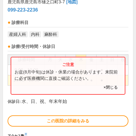
鹿児島県鹿児島市樋之口町3-7
[地図]
099-223-2236
診療科目
産婦人科
内科
麻酔科
診療/受付時間・休診日
診療時間
月
火
水
木
金
土
日
祝
9:00～13:00
●
●
●
●
●
お盆(8月中旬)は休診・休業の場合があります。来院前
に必ず医療機関に直接ご確認ください。
14:00～18:00
●
●
●
●
●
×閉じる
水、日、祝、年末年始
休診日:
この医院の詳細をみる
※
アクセス数