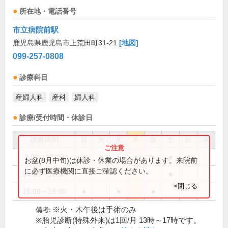
所在地・電話番号
市立病院前駅
鹿児島県鹿児島市上荒田町31-21
[地図]
099-257-0808
診療科目
産婦人科
産科
婦人科
診療/受付時間・休診日
診療時間
月
火
水
木
金
土
日
祝
9:00～13:00
●
●
●
●
●
●
お盆(8月中旬)は休診・休業の場合があります。来院前
に必ず医療機関に直接ご確認ください。
14:00～16:00
●
×閉じる
15:00～18:00
●
●
●
※火・木午後は手術のみ
備考:
※胎児診断(特殊外来)は1回/月 13時～17時です。