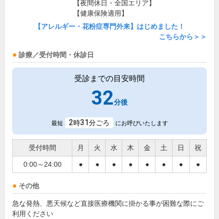
【夜間休日・全国エリア】
【健康保険適用】
【アレルギー・花粉症専門外来】はじめました！
こちらから＞＞
診療／受付時間・休診日
受診までの目安時間
32
分後
2
31
時
分ごろ
最短
にお呼びいたします
受付時間
月
火
水
木
金
土
日
祝
0:00～24:00
●
●
●
●
●
●
●
●
その他
急な発熱、悪天候など直接医療機関に掛かる事が困難な際にご
利用ください