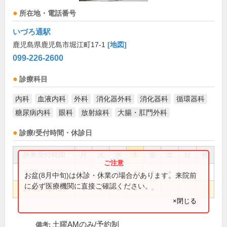
所在地・電話番号
いづろ通駅
鹿児島県鹿児島市堀江町17-1
[地図]
099-226-2600
診療科目
内科
血液内科
外科
消化器外科
消化器科
循環器科
糖尿病内科
眼科
放射線科
大腸・肛門外科
診療/受付時間・休診日
外来受付時間
月
火
水
木
金
土
日
祝
8:30～12:30
●
●
●
●
●
●
お盆(8月中旬)は休診・休業の場合があります。来院前
に必ず医療機関に直接ご確認ください。
14:00～17:30
●
●
●
●
●
×閉じる
土曜AMのみ/予約制
備考: