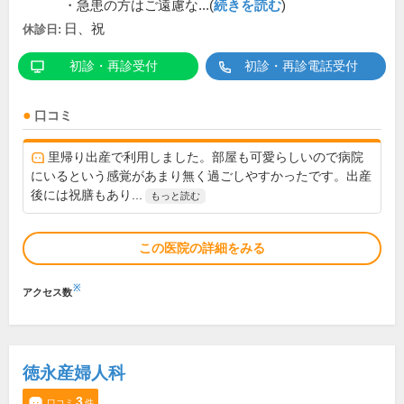
・急患の方はご遠慮な...(
続きを読む
)
日、祝
休診日:
初診・再診受付
初診・再診電話受付
口コミ
里帰り出産で利用しました。部屋も可愛らしいので病院
にいるという感覚があまり無く過ごしやすかったです。出産
後には祝膳もあり...
もっと読む
この医院の詳細をみる
※
アクセス数
徳永産婦人科
3
口コミ
件