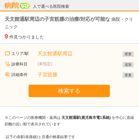
病院なび
人で選べる医院検索
天文館通駅周辺の子宮筋腫の治療/対応が可能な
病院・クリ
ニック
9
件見つかりました
天文館通駅周辺
エリア/駅
変更
(未指定)
診療科目
追加
子宮筋腫
詳細条件
変更
検索する
※このページの医療機関・薬局は
天文館通駅(鹿児島市電1系統)
を中心に直線
距離の近い順で表示されています
以下の各駅(各路線)と共通の検索結果です