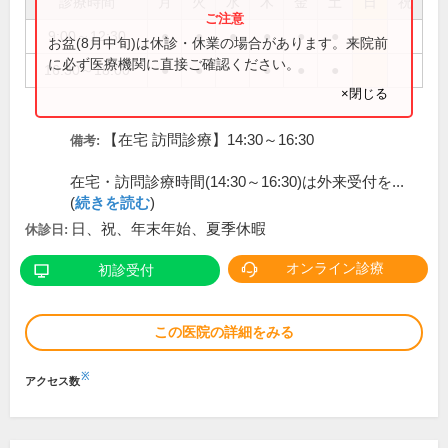
診療時間
月
火
水
木
金
土
日
祝
9:00～12:30
●
●
●
●
●
●
お盆(8月中旬)は休診・休業の場合があります。来院前
に必ず医療機関に直接ご確認ください。
16:30～18:00
●
●
●
●
●
×閉じる
【在宅 訪問診療】14:30～16:30
備考:
在宅・訪問診療時間(14:30～16:30)は外来受付を...
(
続きを読む
)
日、祝、年末年始、夏季休暇
休診日:
オンライン診療
初診受付
この医院の詳細をみる
※
アクセス数