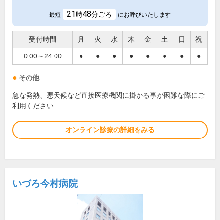
21
48
時
分ごろ
最短
にお呼びいたします
受付時間
月
火
水
木
金
土
日
祝
0:00～24:00
●
●
●
●
●
●
●
●
その他
急な発熱、悪天候など直接医療機関に掛かる事が困難な際にご
利用ください
オンライン診療の詳細をみる
いづろ今村病院