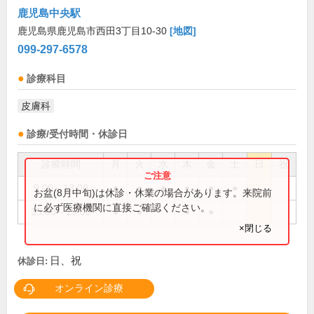
鹿児島中央駅
鹿児島県鹿児島市西田3丁目10-30
[地図]
099-297-6578
診療科目
皮膚科
診療/受付時間・休診日
診療時間
月
火
水
木
金
土
日
祝
9:00～13:00
●
●
●
●
●
●
お盆(8月中旬)は休診・休業の場合があります。来院前
に必ず医療機関に直接ご確認ください。
15:00～19:00
●
●
●
●
×閉じる
日、祝
休診日:
オンライン診療