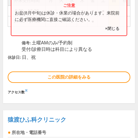
外来受付時間
月
火
水
木
金
土
日
祝
8:30～12:30
●
●
●
●
●
●
お盆(8月中旬)は休診・休業の場合があります。来院前
に必ず医療機関に直接ご確認ください。
14:00～17:30
●
●
●
●
●
×閉じる
土曜AMのみ/予約制
備考:
受付/診療日時は科目により異なる
日、祝
休診日:
この医院の詳細をみる
※
アクセス数
猿渡ひふ科クリニック
所在地・電話番号