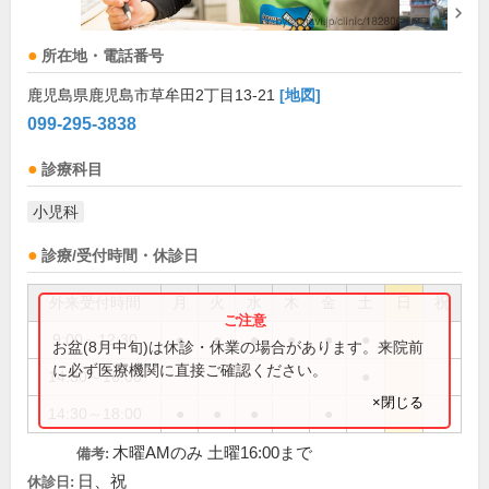
所在地・電話番号
鹿児島県鹿児島市草牟田2丁目13-21
[地図]
099-295-3838
診療科目
小児科
診療/受付時間・休診日
外来受付時間
月
火
水
木
金
土
日
祝
9:00～12:30
●
●
●
●
●
●
お盆(8月中旬)は休診・休業の場合があります。来院前
に必ず医療機関に直接ご確認ください。
14:30～16:00
●
×閉じる
14:30～18:00
●
●
●
●
木曜AMのみ 土曜16:00まで
備考:
日、祝
休診日: