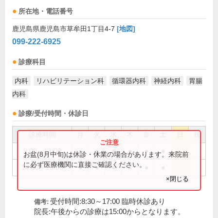
所在地・電話番号
鹿児島県鹿児島市草牟田1丁目4-7
[地図]
099-222-6925
診療科目
内科
リハビリテーション科
循環器内科
神経内科
胃腸
内科
診療/受付時間・休診日
診療時間
月
火
水
木
金
土
日
祝
9:00～13:00
●
●
●
●
●
●
お盆(8月中旬)は休診・休業の場合があります。来院前
に必ず医療機関に直接ご確認ください。
14:00～18:00
●
●
●
●
●
●
×閉じる
受付時間:8:30～17:00 臨時休診あり
備考:
院長:午後からの診療は15:00からとなります。