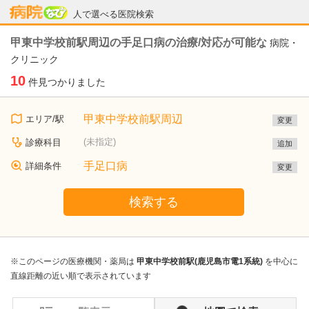
病院なび
人で選べる医院検索
甲東中学校前駅周辺の手足口病の治療/対応が可能な
病院・
クリニック
10
件見つかりました
甲東中学校前駅周辺
エリア/駅
変更
(未指定)
診療科目
追加
手足口病
詳細条件
変更
検索する
※このページの医療機関・薬局は
甲東中学校前駅(鹿児島市電1系統)
を中心に
直線距離の近い順で表示されています