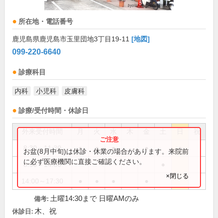
所在地・電話番号
鹿児島県鹿児島市玉里団地3丁目19-11
[地図]
099-220-6640
診療科目
内科
小児科
皮膚科
診療/受付時間・休診日
外来受付時間
月
火
水
木
金
土
日
祝
8:30～11:30
●
●
●
●
●
お盆(8月中旬)は休診・休業の場合があります。来院前
に必ず医療機関に直接ご確認ください。
8:30～14:30
●
×閉じる
14:00～17:30
●
●
●
●
土曜14:30まで 日曜AMのみ
備考:
木、祝
休診日: