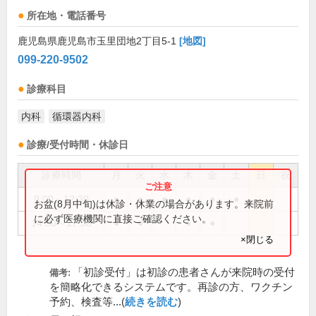
所在地・電話番号
鹿児島県鹿児島市玉里団地2丁目5-1
[地図]
099-220-9502
診療科目
内科
循環器内科
診療/受付時間・休診日
診療時間
月
火
水
木
金
土
日
祝
9:00～12:30
●
●
●
●
●
●
お盆(8月中旬)は休診・休業の場合があります。来院前
に必ず医療機関に直接ご確認ください。
14:30～17:30
●
●
●
●
×閉じる
「初診受付」は初診の患者さんが来院時の受付
備考:
を簡略化できるシステムです。再診の方、ワクチン
予約、検査等...(
続きを読む
)