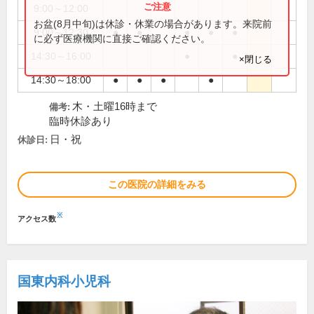
9:00～12:00
●
お盆(8月中旬)は休診・休業の場合があります。来院前
9:00～12:30
●
●
●
●
●
に必ず医療機関に直接ご確認ください。
14:30～16:00
●
●
×閉じる
14:30～18:00
●
●
●
●
木・土曜16時まで
備考:
臨時休診あり
日・祝
休診日:
この医院の詳細をみる
※
アクセス数
国東内科小児科