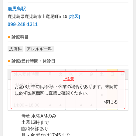
鹿児島駅
鹿児島県鹿児島市上竜尾町5-19
[地図]
099-248-1311
診療科目
皮膚科
アレルギー科
診療/受付時間・休診日
外来受付時間
月
火
水
木
金
土
日
祝
9:00～12:00
●
●
●
●
●
お盆(8月中旬)は休診・休業の場合があります。来院前
に必ず医療機関に直接ご確認ください。
9:00～13:00
●
×閉じる
14:00～18:00
●
●
●
●
水曜AMのみ
備考:
土曜13時まで
臨時休診あり
月～金 受付は17:45まで