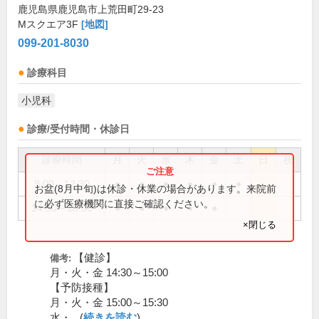
鹿児島県鹿児島市上荒田町29-23
Mスクエア3F
[地図]
099-201-8030
診療科目
小児科
診療/受付時間・休診日
診療時間
月
火
水
木
金
土
日
祝
9:00～12:30
●
●
●
●
●
●
お盆(8月中旬)は休診・休業の場合があります。来院前
に必ず医療機関に直接ご確認ください。
14:30～18:00
●
●
●
●
●
×閉じる
【健診】
備考:
月・火・金 14:30～15:00
【予防接種】
月・火・金 15:00～15:30
水・...(
続きを読む
)