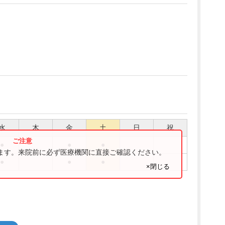
水
木
金
土
日
祝
●
●
●
ります。来院前に必ず医療機関に直接ご確認ください。
●
●
●
×閉じる