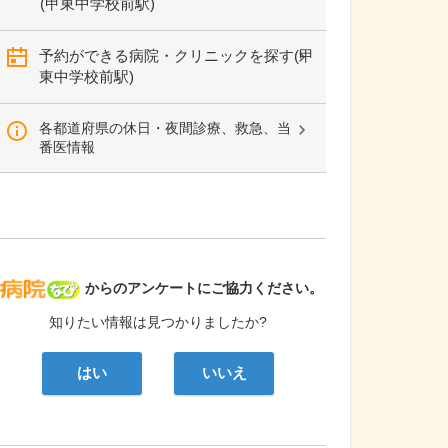
(甲東中学校前駅)
予約ができる病院・クリニックを探す(甲
東中学校前駅)
各都道府県の休日・夜間診療、救急、当
番医情報
病院なび
からのアンケートにご協力ください。
知りたい情報は見つかりましたか?
はい
いいえ