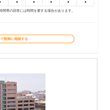
●
●
●
●
●
●
夜時間帯の回答には時間を要する場合があります。
料で医師に相談する