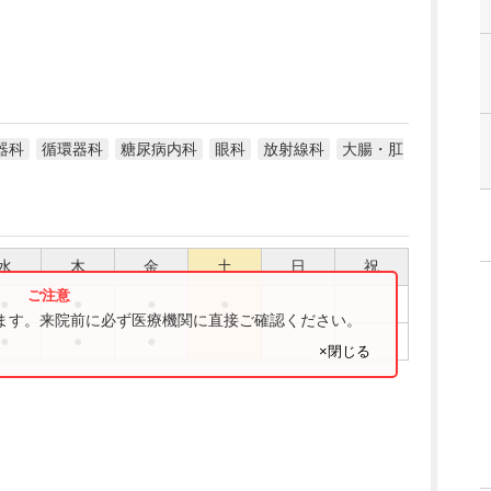
器科
循環器科
糖尿病内科
眼科
放射線科
大腸・肛
水
木
金
土
日
祝
●
●
●
●
ります。来院前に必ず医療機関に直接ご確認ください。
●
●
●
×閉じる