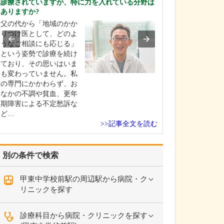
診療されていますが、特に力を入れている分野は
貴院の診療内容
ありますか?
内科・小児科・
父の代から「地域のかか
を掲げ、地域に
りつけ医として、どのよ
総合的な診療を
うなご相談にも応じる」
ます。風邪や生
という姿勢で診療を続け
といった一般内
ており、その思いはいま
から、外傷や関
も変わっていません。私
の痛みなどの整
の専門にかかわらず、お
な症状まで幅広
なかの不調や貧血、更年
ており、お子さ
期障害による不定愁訴な
高…
ど…
>>記事全文を読む
別の条件で検索
甲東中学校前駅の周辺駅から病院・ク
リニックを探す
診療科目から病院・クリニックを探す