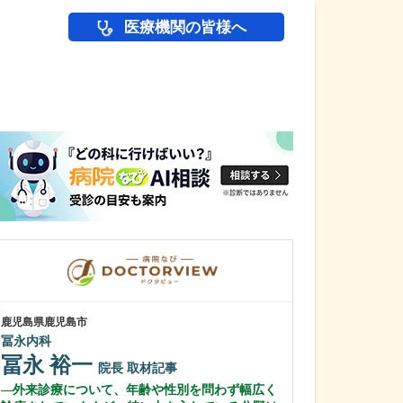
医療機関の皆様へ
医師(ドクター)の
鹿児島県鹿児島市
鹿児島県鹿児島市
冨永内科
緑ヶ丘クリニッ
新田 翔
冨永 裕一
院長
院長
取材記事
桂 久和
外来診療について、年齢や性別を問わず幅広く
医師