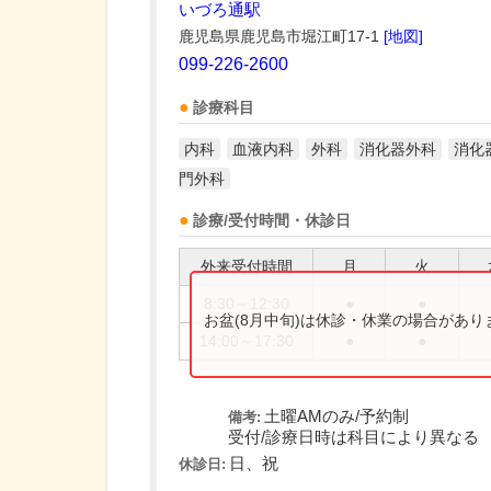
いづろ通駅
鹿児島県鹿児島市堀江町17-1
[地図]
099-226-2600
診療科目
内科
血液内科
外科
消化器外科
消化
門外科
診療/受付時間・休診日
外来受付時間
月
火
8:30～12:30
●
●
お盆(8月中旬)は休診・休業の場合があ
14:00～17:30
●
●
土曜AMのみ/予約制
備考:
受付/診療日時は科目により異なる
日、祝
休診日: