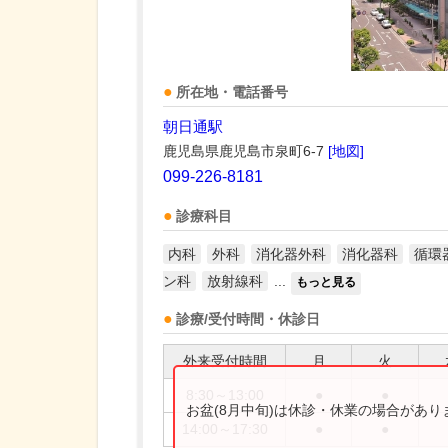
所在地・電話番号
朝日通駅
鹿児島県鹿児島市泉町6-7
[地図]
099-226-8181
診療科目
内科
外科
消化器外科
消化器科
循環
ン科
放射線科
...
もっと見る
診療/受付時間・休診日
外来受付時間
月
火
8:30～13:00
●
●
お盆(8月中旬)は休診・休業の場合があ
14:00～17:30
●
●