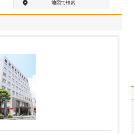
地図で検索
中学生のときに出会った
女性の歯科医師に憧れた
ことです。幼い頃は「歯
科医師は男性がする仕
事」というイメージをも
っていたのですが、その
先生の治療を受けたこと
で認識が変わりました。
子どもにとって歯科医院
は敬…
>>記事全文を読む