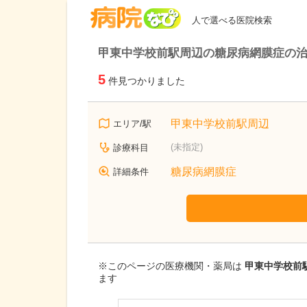
病院なび
人で選べる医院検索
甲東中学校前駅周辺の糖尿病網膜症の治
5
件見つかりました
甲東中学校前駅周辺
エリア/駅
(未指定)
診療科目
糖尿病網膜症
詳細条件
※このページの医療機関・薬局は
甲東中学校前駅
ます