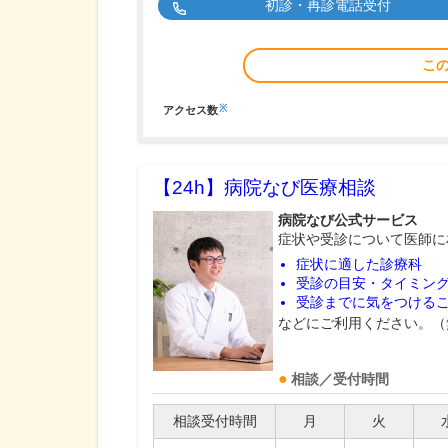
初診・再診電話受付
こ
※
アクセス数
【24h】
病院なび医療相談
病院なび公式サービス
症状や受診について医師に
症状に適した診療科
受診の目安・タイミン
受診までに気をつける
などにご利用ください。（
相談／受付時間
相談受付時間
月
火