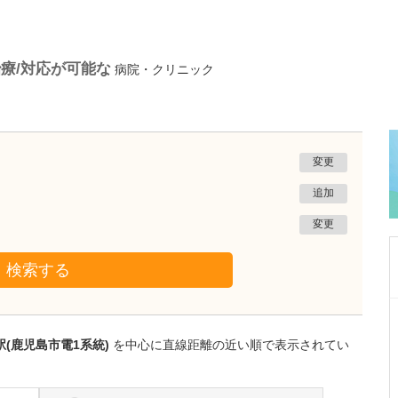
療/対応が可能な
病院・クリニック
変更
追加
変更
検索する
鹿児島県鹿児島市
あいろ歯科医院
(鹿児島市電1系統)
を中心に直線距離の近い順で表示されてい
小濱 文色
院長
取材記事
歯科医師を志したきっかけを教えてください。