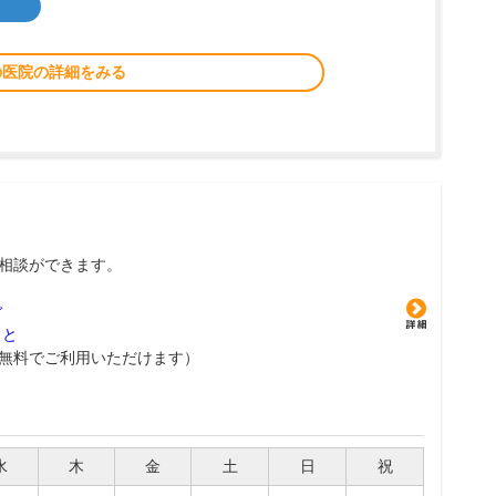
の医院の詳細をみる
相談ができます。
グ
こと
無料でご利用いただけます）
水
木
金
土
日
祝