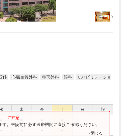
器科
心臓血管外科
整形外科
眼科
リハビリテーショ
水
木
金
土
日
祝
●
●
●
●
ります。来院前に必ず医療機関に直接ご確認ください。
●
●
●
●
×閉じる