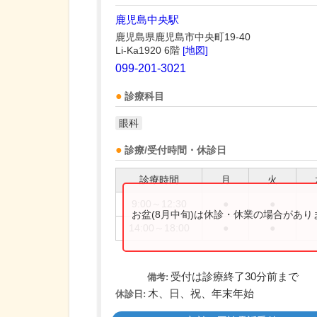
鹿児島中央駅
鹿児島県鹿児島市中央町19-40
Li-Ka1920 6階
[地図]
099-201-3021
診療科目
眼科
診療/受付時間・休診日
診療時間
月
火
9:00～12:30
●
●
お盆(8月中旬)は休診・休業の場合があ
14:00～18:00
●
●
受付は診療終了30分前まで
備考:
木、日、祝、年末年始
休診日: