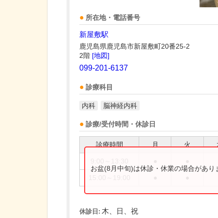
所在地・電話番号
新屋敷駅
鹿児島県鹿児島市新屋敷町20番25-2
2階
[地図]
099-201-6137
診療科目
内科
脳神経内科
診療/受付時間・休診日
診療時間
月
火
9:00～13:30
●
●
お盆(8月中旬)は休診・休業の場合があ
15:00～19:00
●
●
木、日、祝
休診日: