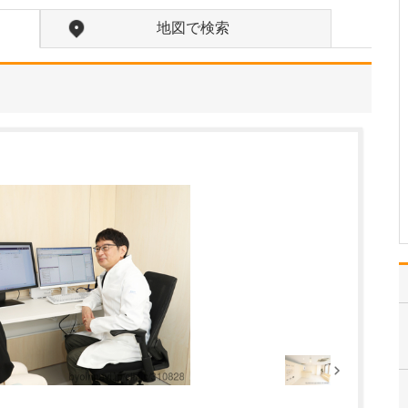
貴院の診療内容を教えてください。
地図で検索
内科・小児科・整形外科
を掲げ、地域に根ざした
総合的な診療を行ってい
ます。風邪や生活習慣病
といった一般内科の疾患
から、外傷や関節・筋肉
の痛みなどの整形外科的
な症状まで幅広く対応し
ており、お子さんからご
高…
>>記事全文を読む