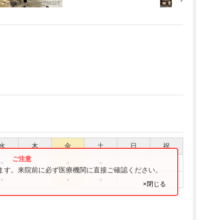
水
木
金
土
日
祝
●
●
●
ります。来院前に必ず医療機関に直接ご確認ください。
●
●
●
×閉じる