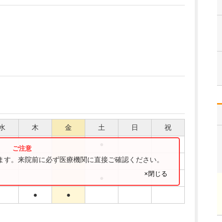
水
木
金
土
日
祝
●
ります。来院前に必ず医療機関に直接ご確認ください。
●
●
×閉じる
●
●
●