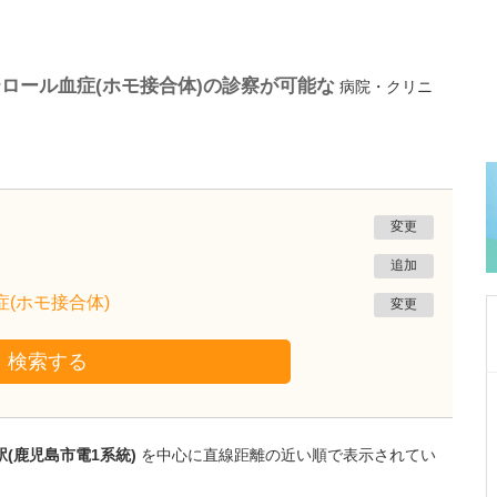
ロール血症(ホモ接合体)の診察が可能な
病院・クリニ
変更
追加
(ホモ接合体)
変更
検索する
鹿児島県鹿児島市
緑ヶ丘クリニック
新田 翔
院長
(鹿児島市電1系統)
を中心に直線距離の近い順で表示されてい
桂 久和
医師
取材記事