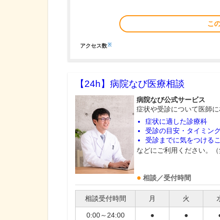
こ
※
アクセス数
【24h】
病院なび医療相談
病院なび公式サービス
症状や受診について医師に
症状に適した診療科
受診の目安・タイミン
受診までに気をつける
などにご利用ください。（
相談／受付時間
相談受付時間
月
火
0:00～24:00
●
●