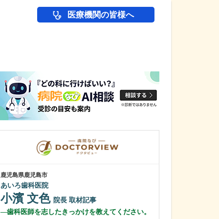
医療機関の皆様へ
医師(ドクター)の
鹿児島県鹿児島市
鹿児島県鹿児島市
あいろ歯科医院
植村病院
小濱 文色
川名 英世
院長
取材記事
歯科医師を志したきっかけを教えてください。
貴院は地域の「