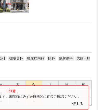
器科
循環器科
糖尿病内科
眼科
放射線科
大腸・肛
水
木
金
土
日
祝
●
●
●
●
ります。来院前に必ず医療機関に直接ご確認ください。
●
●
●
×閉じる