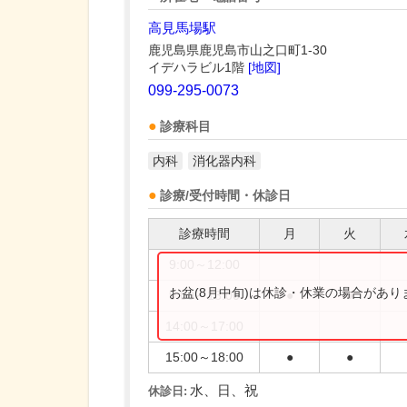
高見馬場駅
鹿児島県鹿児島市山之口町1-30
イデハラビル1階
[地図]
099-295-0073
診療科目
内科
消化器内科
診療/受付時間・休診日
診療時間
月
火
9:00～12:00
お盆(8月中旬)は休診・休業の場合があ
9:00～13:00
●
●
14:00～17:00
15:00～18:00
●
●
水、日、祝
休診日: