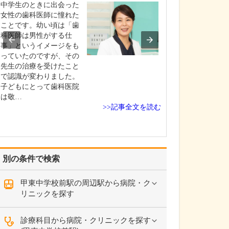
ですね。
中学生のときに出会った
「どんな病気や
女性の歯科医師に憧れた
まずに年中無休
ことです。幼い頃は「歯
という初代理事
科医師は男性がする仕
シーを受け継ぎ
事」というイメージをも
手が動かなくな
っていたのですが、その
「頬が腫れて痛
先生の治療を受けたこと
った当院では専
で認識が変わりました。
者さんも応急的
子どもにとって歯科医院
し、速やかに近
は敬…
>>記事全文を読む
医をご…
別の条件で検索
甲東中学校前駅の周辺駅から病院・ク
リニックを探す
診療科目から病院・クリニックを探す