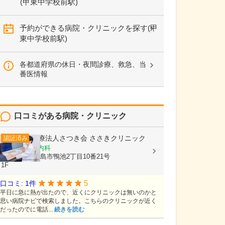
(甲東中学校前駅)
予約ができる病院・クリニックを探す(甲
東中学校前駅)
各都道府県の休日・夜間診療、救急、当
番医情報
口コミがある病院・クリニック
医療法人さつき会
ささきクリニック
認証済み
内科, 循環器内科
鹿児島県鹿児島市鴨池2丁目10番21号
1F
5
口コミ: 1件
平日に急に熱が出たので、近くにクリニックは無いのかと
思い病院ナビで検索しました。こちらのクリニックが近く
だったのでに電話...
続きを読む