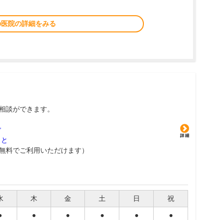
の医院の詳細をみる
相談ができます。
グ
こと
無料でご利用いただけます）
水
木
金
土
日
祝
●
●
●
●
●
●