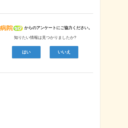
病院なび
からのアンケートにご協力ください。
知りたい情報は見つかりましたか?
はい
いいえ