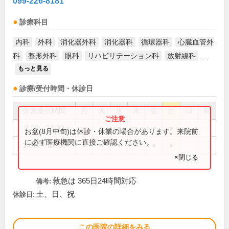
099-226-8181
診療科目
内科
外科
消化器外科
消化器科
循環器科
心臓血管外
科
整形外科
眼科
リハビリテーション科
放射線科
...
もっと見る
診療/受付時間・休診日
外来受付時間
月
火
水
木
金
土
日
祝
8:30～13:00
●
●
●
●
●
●
お盆(8月中旬)は休診・休業の場合があります。来院前
に必ず医療機関に直接ご確認ください。
14:00～17:30
●
●
●
●
●
●
×閉じる
救急は 365日24時間対応
備考:
土、日、祝
休診日:
この医院の詳細をみる