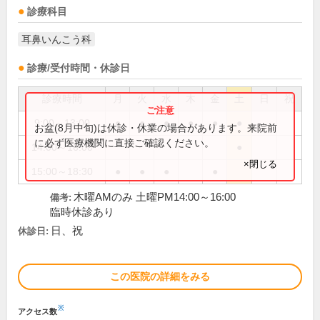
診療科目
耳鼻いんこう科
診療/受付時間・休診日
診療時間
月
火
水
木
金
土
日
祝
9:00～13:00
●
●
●
●
●
●
お盆(8月中旬)は休診・休業の場合があります。来院前
に必ず医療機関に直接ご確認ください。
14:00～16:00
●
×閉じる
15:00～18:30
●
●
●
●
木曜AMのみ 土曜PM14:00～16:00
備考:
臨時休診あり
日、祝
休診日:
この医院の詳細をみる
※
アクセス数