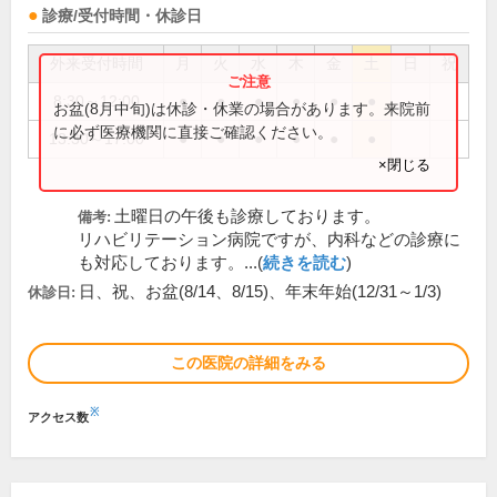
診療/受付時間・休診日
外来受付時間
月
火
水
木
金
土
日
祝
8:30～12:00
●
●
●
●
●
●
お盆(8月中旬)は休診・休業の場合があります。来院前
に必ず医療機関に直接ご確認ください。
13:30～17:00
●
●
●
●
●
●
×閉じる
土曜日の午後も診療しております。
備考:
リハビリテーション病院ですが、内科などの診療に
も対応しております。...(
続きを読む
)
日、祝、お盆(8/14、8/15)、年末年始(12/31～1/3)
休診日:
この医院の詳細をみる
※
アクセス数