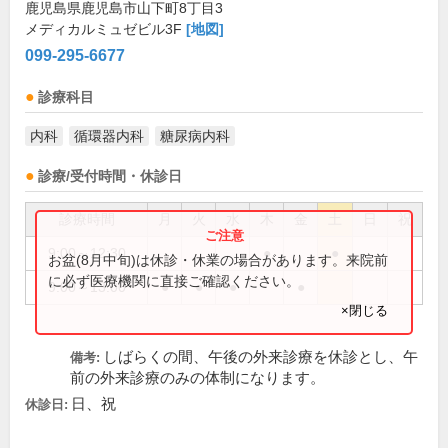
鹿児島県鹿児島市山下町8丁目3
メディカルミュゼビル3F
[地図]
099-295-6677
診療科目
内科
循環器内科
糖尿病内科
診療/受付時間・休診日
診療時間
月
火
水
木
金
土
日
祝
9:00～12:30
●
●
お盆(8月中旬)は休診・休業の場合があります。来院前
に必ず医療機関に直接ご確認ください。
9:00～13:00
●
●
●
●
×閉じる
しばらくの間、午後の外来診療を休診とし、午
備考:
前の外来診療のみの体制になります。
日、祝
休診日: