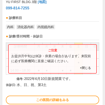
YU FIRST BLDG.3階
[地図]
099-814-7255
診療科目
内科
消化器内科
内視鏡内科
診療/受付時間・休診日
診療時間
月
火
水
木
金
土
日
祝
9:00～12:30
●
●
●
●
●
お盆(8月中旬)は休診・休業の場合があります。来院前
に必ず医療機関に直接ご確認ください。
14:00～17:00
●
×閉じる
14:00～18:30
●
●
●
●
2022年6月10日新規開業です。
備考:
水、日、祝、第3土
休診日:
この医院の詳細をみる