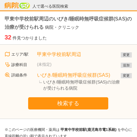
病院なび
人で選べる医院検索
甲東中学校前駅周辺のいびき/睡眠時無呼吸症候群(SAS)の
治療が受けられる
病院・クリニック
32
件見つかりました
甲東中学校前駅周辺
エリア/駅
変更
(未指定)
診療科目
追加
いびき/睡眠時無呼吸症候群(SAS)
詳細条件
変更
いびき/睡眠時無呼吸症候群(SAS)の治療
が受けられる病院
検索する
※このページの医療機関・薬局は
甲東中学校前駅(鹿児島市電1系統)
を中心に
直線距離の近い順で表示されています