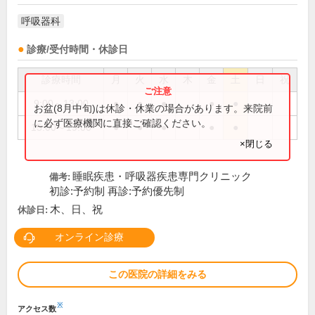
呼吸器科
診療/受付時間・休診日
診療時間
月
火
水
木
金
土
日
祝
9:00～13:00
●
●
●
●
●
お盆(8月中旬)は休診・休業の場合があります。来院前
に必ず医療機関に直接ご確認ください。
15:00～19:00
●
●
●
●
●
×閉じる
睡眠疾患・呼吸器疾患専門クリニック
備考:
初診:予約制 再診:予約優先制
木、日、祝
休診日:
オンライン診療
この医院の詳細をみる
※
アクセス数