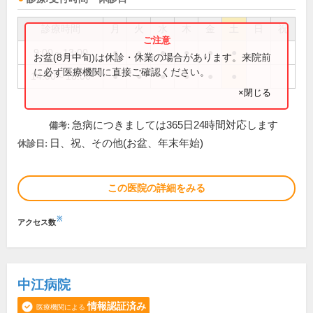
診療時間
月
火
水
木
金
土
日
祝
9:00～13:00
●
●
●
●
●
●
お盆(8月中旬)は休診・休業の場合があります。来院前
に必ず医療機関に直接ご確認ください。
14:00～18:00
●
●
●
●
●
●
×閉じる
急病につきましては365日24時間対応します
備考:
日、祝、その他(お盆、年末年始)
休診日:
この医院の詳細をみる
※
アクセス数
中江病院
情報認証済み
医療機関による