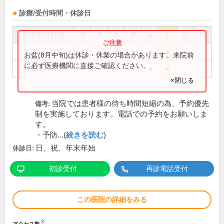
診療/受付時間・休診日
外来受付時間
月
火
水
木
金
土
日
祝
8:30～12:00
●
●
●
●
●
●
お盆(8月中旬)は休診・休業の場合があります。来院前
に必ず医療機関に直接ご確認ください。
13:30～17:00
●
●
●
●
●
●
×閉じる
当院では患者様の待ち時間短縮の為、予約優先
備考:
制を実施しております。電話での予約をお願いしま
す。
・予防...(
続きを読む
)
日、祝、年末年始
休診日:
初診受付
再診電話受付
この医院の詳細をみる
※