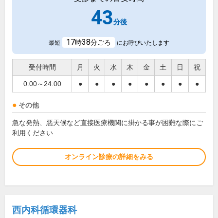
43
分後
17
38
時
分ごろ
最短
にお呼びいたします
受付時間
月
火
水
木
金
土
日
祝
0:00～24:00
●
●
●
●
●
●
●
●
その他
急な発熱、悪天候など直接医療機関に掛かる事が困難な際にご
利用ください
オンライン診療の詳細をみる
西内科循環器科