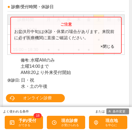
診療/受付時間・休診日
診療時間
月
火
水
木
金
土
日
祝
9:00～12:30
●
●
●
●
●
お盆(8月中旬)は休診・休業の場合があります。来院前
に必ず医療機関に直接ご確認ください。
9:00～14:00
●
×閉じる
15:00～18:30
●
●
●
●
水曜AMのみ
備考:
土曜14:00まで
AM8:20より外来受付開始
日・祝
休診日:
水・土の午後
オンライン診療
条件変更
この医院の詳細をみる
18
予約/受付
現在診療
現在地
※
アクセス数