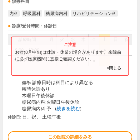
診療科目
内科
呼吸器科
糖尿病内科
リハビリテーション科
診療/受付時間・休診日
診療時間
月
火
水
木
金
土
日
祝
9:00～13:00
●
●
●
●
●
●
お盆(8月中旬)は休診・休業の場合があります。来院前
に必ず医療機関に直接ご確認ください。
14:00～18:30
●
●
●
●
×閉じる
診療日時は科目により異なる
備考:
臨時休診あり
木曜日午後休診
糖尿病内科:火曜日午後休診
糖尿病内科:予...(
続きを読む
)
日、祝、 土曜午後
休診日:
この医院の詳細をみる