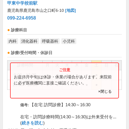
甲東中学校前駅
鹿児島県鹿児島市山之口町6-10
[地図]
099-224-6958
診療科目
内科
消化器科
呼吸器科
小児科
診療/受付時間・休診日
診療時間
月
火
水
木
金
土
日
祝
9:00～12:30
●
●
●
●
●
●
お盆(8月中旬)は休診・休業の場合があります。来院前
に必ず医療機関に直接ご確認ください。
16:30～18:00
●
●
●
●
●
×閉じる
【在宅 訪問診療】14:30～16:30
備考:
在宅・訪問診療時間(14:30～16:30)は外来受付を...
(
続きを読む
)