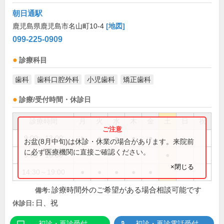
朝日通駅
鹿児島県鹿児島市名山町10-4
[地図]
099-225-0909
診療科目
歯科
歯科口腔外科
小児歯科
矯正歯科
診療/受付時間・休診日
診療時間
月
火
水
木
金
土
日
祝
9:00～13:00
●
●
●
●
●
お盆(8月中旬)は休診・休業の場合があります。来院前
に必ず医療機関に直接ご確認ください。
9:00～16:00
●
×閉じる
14:30～19:00
●
●
●
●
●
診療時間外のご希望がある場合相談可能です
備考:
日、祝
休診日:
初診・再診受付
初診・再診電話受付