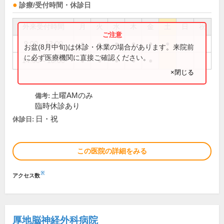
診療/受付時間・休診日
外来受付時間
月
火
水
木
金
土
日
祝
9:00～13:00
●
●
●
●
●
●
お盆(8月中旬)は休診・休業の場合があります。来院前
に必ず医療機関に直接ご確認ください。
14:00～18:00
●
●
●
●
●
×閉じる
土曜AMのみ
備考:
臨時休診あり
日・祝
休診日:
この医院の詳細をみる
※
アクセス数
厚地脳神経外科病院