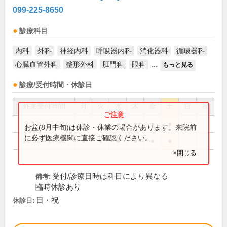
099-225-8650
診療科目
内科
外科
神経内科
呼吸器内科
消化器科
循環器科
心臓血管外科
整形外科
肛門科
眼科
...
もっと見る
診療/受付時間・休診日
外来受付時間
月
火
水
木
金
土
日
祝
8:30～13:00
●
●
●
●
●
●
お盆(8月中旬)は休診・休業の場合があります。来院前
に必ず医療機関に直接ご確認ください。
14:00～17:30
●
●
●
●
●
●
×閉じる
受付/診療日時は科目により異なる
備考:
臨時休診あり
日・祝
休診日: