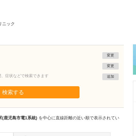
リニック
変更
変更
門、症状などで検索できます
追加
検索する
千葉県船橋市
船橋ゆーかりクリニック
(鹿児島市電1系統)
を中心に直線距離の近い順で表示されてい
寺田 伸一
理事長・院長
取材記事
貴院の特徴をお聞かせいただけますか?