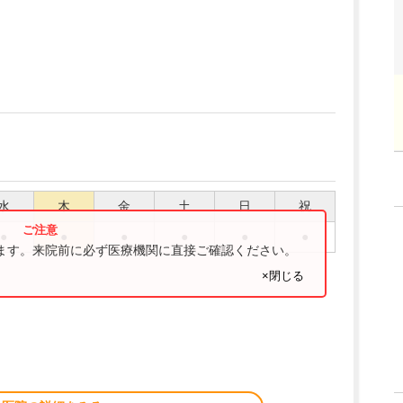
水
木
金
土
日
祝
●
●
●
●
●
●
ります。来院前に必ず医療機関に直接ご確認ください。
×閉じる