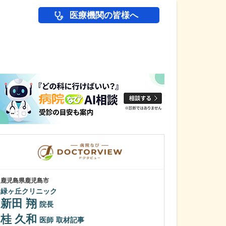
医療機関の皆様へ
医師(ドクター)の
鹿児島県鹿児島市
鹿児島県鹿児島市
緑ヶ丘クリニック
あいろ歯科医院
新田 翔
小濱 文色
院長
桂 久和
歯科医師を志し
医師
取材記事