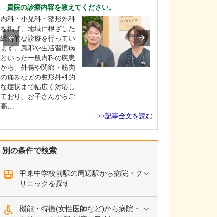
中学生のときに
貴院の診療内容を教えてください。
女性の歯科医師
内科・小児科・整形外科
ことです。幼い
を掲げ、地域に根ざした
科医師は男性が
総合的な診療を行ってい
事」というイメ
ます。風邪や生活習慣病
っていたのです
といった一般内科の疾患
先生の治療を受
から、外傷や関節・筋肉
で認識が変わり
の痛みなどの整形外科的
子どもにとって
な症状まで幅広く対応し
は敬…
ており、お子さんからご
高…
>>記事全文を読む
別の条件で検索
甲東中学校前駅の周辺駅から病院・ク
リニックを探す
機能・特徴(女性医師など)から病院・