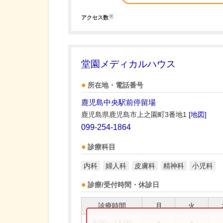
※
アクセス数
堂園メディカルハウス
所在地・電話番号
鹿児島中央駅前停留場
鹿児島県鹿児島市上之園町3番地1
[地図]
099-254-1864
診療科目
内科
婦人科
皮膚科
精神科
小児科
診療/受付時間・休診日
診療時間
月
火
9:00～13:00
●
●