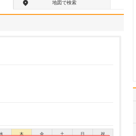
地図で検索
皮膚科・形成外科・美容
皮膚科を掲げ、幅広い症
状に対応していることで
す。形成外科は、私のほ
かに女性医師も在籍して
おり、やけど、すり傷、
陥入爪など日常的な疾患
の治療から、眼瞼下垂、
ほくろ・しこりの切除と
い…
>>記事全文を読む
水
木
金
土
日
祝