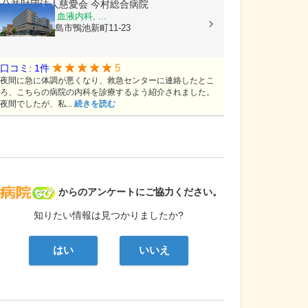
公益財団法人慈愛会
今村総合病院
内科, 救急科, 血液内科, ...
鹿児島県鹿児島市鴨池新町11-23
5
口コミ: 1件
夜間に急に体調が悪くなり、救急センターに連絡したとこ
ろ、こちらの病院の内科を診療するよう紹介されました。
夜間でしたが、私...
続きを読む
病院なび
からのアンケートにご協力ください。
知りたい情報は見つかりましたか?
はい
いいえ