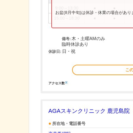
9:00～13:30
●
●
お盆(8月中旬)は休診・休業の場合があ
15:00～18:30
●
●
木・土曜AMのみ
備考:
臨時休診あり
日・祝
休診日:
こ
※
アクセス数
AGAスキンクリニック 鹿児島院
所在地・電話番号