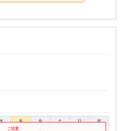
水
木
金
土
日
祝
●