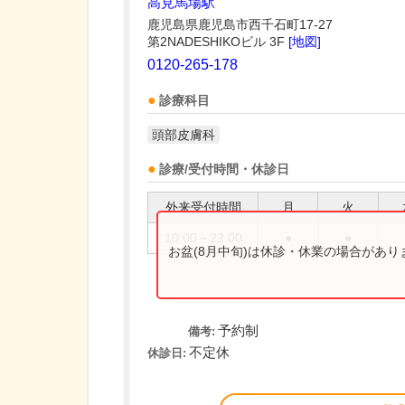
高見馬場駅
鹿児島県鹿児島市西千石町17-27
第2NADESHIKOビル 3F
[地図]
0120-265-178
診療科目
頭部皮膚科
診療/受付時間・休診日
外来受付時間
月
火
10:00～22:00
●
●
お盆(8月中旬)は休診・休業の場合があ
予約制
備考:
不定休
休診日: