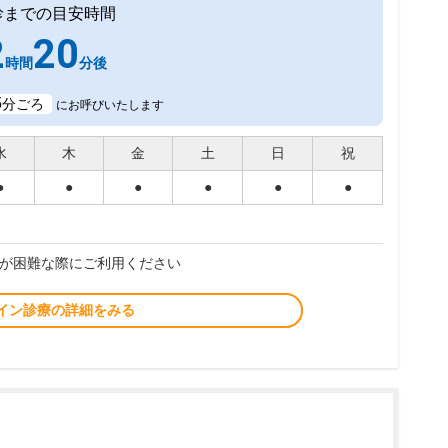
診までの目安時間
2
20
時間
分後
5
分ごろ
にお呼びいたします
水
木
金
土
日
祝
●
●
●
●
●
●
が困難な際にご利用ください
イン診療の詳細をみる