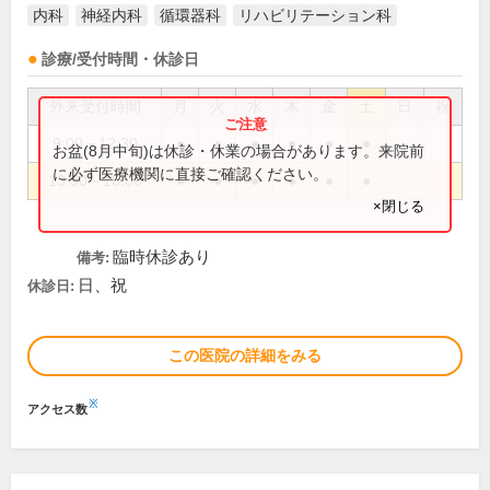
内科
神経内科
循環器科
リハビリテーション科
診療/受付時間・休診日
外来受付時間
月
火
水
木
金
土
日
祝
9:00～12:30
●
●
●
●
●
●
お盆(8月中旬)は休診・休業の場合があります。来院前
に必ず医療機関に直接ご確認ください。
13:30～18:00
●
●
●
●
●
●
×閉じる
臨時休診あり
備考:
日、祝
休診日:
この医院の詳細をみる
※
アクセス数