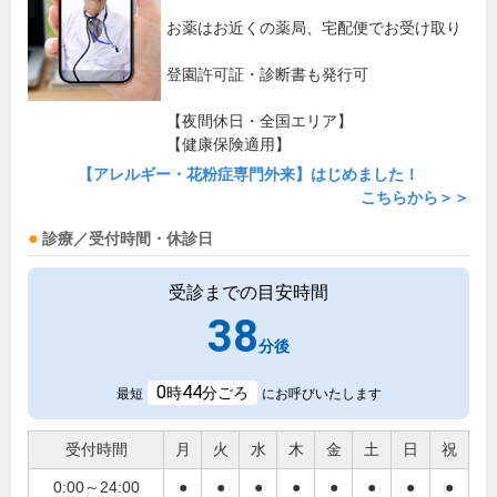
お薬はお近くの薬局、宅配便でお受け取り
登園許可証・診断書も発行可
【夜間休日・全国エリア】
【健康保険適用】
【アレルギー・花粉症専門外来】はじめました！
こちらから＞＞
診療／受付時間・休診日
受診までの目安時間
38
分後
0
44
時
分ごろ
最短
にお呼びいたします
受付時間
月
火
水
木
金
土
日
祝
0:00～24:00
●
●
●
●
●
●
●
●