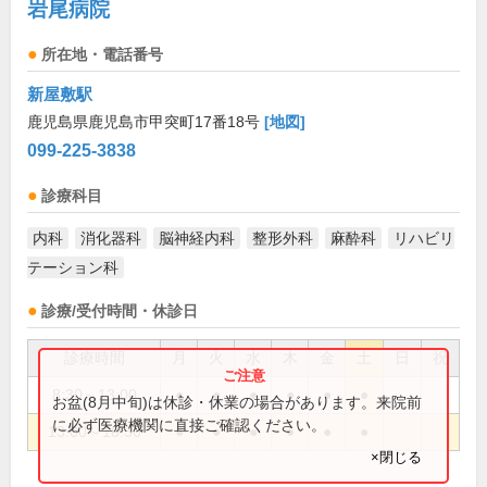
岩尾病院
所在地・電話番号
新屋敷駅
鹿児島県鹿児島市甲突町17番18号
[地図]
099-225-3838
診療科目
内科
消化器科
脳神経内科
整形外科
麻酔科
リハビリ
テーション科
診療/受付時間・休診日
診療時間
月
火
水
木
金
土
日
祝
8:30～13:00
●
●
●
●
●
●
お盆(8月中旬)は休診・休業の場合があります。来院前
に必ず医療機関に直接ご確認ください。
13:00～18:30
●
●
●
●
●
●
×閉じる