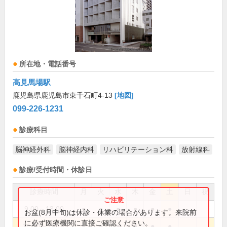
所在地・電話番号
高見馬場駅
鹿児島県鹿児島市東千石町4-13
[地図]
099-226-1231
診療科目
脳神経外科
脳神経内科
リハビリテーション科
放射線科
診療/受付時間・休診日
診療時間
月
火
水
木
金
土
日
祝
9:00～13:00
●
●
●
●
●
●
お盆(8月中旬)は休診・休業の場合があります。来院前
に必ず医療機関に直接ご確認ください。
14:00～18:00
●
●
●
●
●
●