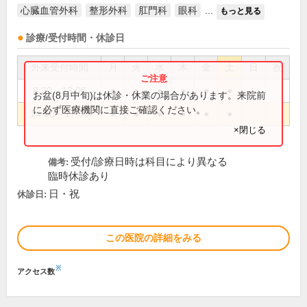
心臓血管外科
整形外科
肛門科
眼科
...
もっと見る
診療/受付時間・休診日
外来受付時間
月
火
水
木
金
土
日
祝
8:30～13:00
●
●
●
●
●
●
お盆(8月中旬)は休診・休業の場合があります。来院前
に必ず医療機関に直接ご確認ください。
14:00～17:30
●
●
●
●
●
●
×閉じる
受付/診療日時は科目により異なる
備考:
臨時休診あり
日・祝
休診日:
この医院の詳細をみる
※
アクセス数