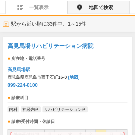
一覧表示
地図で検索
駅から近い順に
33
件中、
1～15件
高見馬場リハビリテーション病院
所在地・電話番号
高見馬場駅
鹿児島県鹿児島市西千石町16-8
[地図]
099-224-0100
診療科目
内科
神経内科
リハビリテーション科
診療/受付時間・休診日
外来受付時間
月
火
水
木
金
土
日
祝