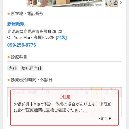
所在地・電話番号
新屋敷駅
鹿児島県鹿児島市高麗町26-22
On Your Mark 高麗ビル2F
[地図]
099-256-8776
診療科目
内科
脳神経内科
診療/受付時間・休診日
外来受付時間
月
火
水
木
金
土
日
祝
8:15～12:00
●
●
●
●
●
●
お盆(8月中旬)は休診・休業の場合があります。来院前
に必ず医療機関に直接ご確認ください。
14:00～18:00
●
●
●
●
×閉じる