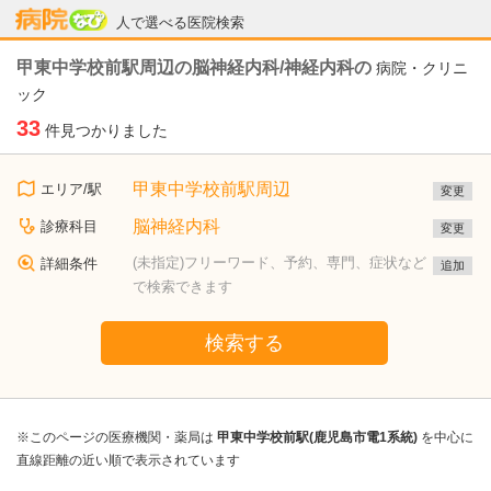
病院なび
人で選べる医院検索
甲東中学校前駅周辺の脳神経内科/神経内科の
病院・クリニ
ック
33
件見つかりました
甲東中学校前駅周辺
エリア/駅
変更
脳神経内科
診療科目
変更
(未指定)フリーワード、予約、専門、症状など
詳細条件
追加
で検索できます
検索する
※このページの医療機関・薬局は
甲東中学校前駅(鹿児島市電1系統)
を中心に
直線距離の近い順で表示されています