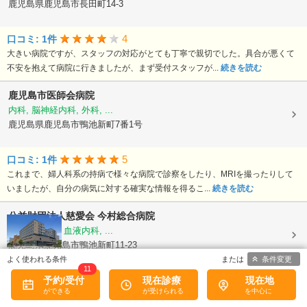
鹿児島県鹿児島市長田町14-3
4
口コミ: 1件
大きい病院ですが、スタッフの対応がとても丁寧で親切でした。具合が悪くて
不安を抱えて病院に行きましたが、まず受付スタッフが...
続きを読む
鹿児島市医師会病院
内科, 脳神経内科, 外科, ...
鹿児島県鹿児島市鴨池新町7番1号
5
口コミ: 1件
これまで、婦人科系の持病で様々な病院で診察をしたり、MRIを撮ったりして
いましたが、自分の病気に対する確実な情報を得るこ...
続きを読む
公益財団法人慈愛会
今村総合病院
内科, 救急科, 血液内科, ...
鹿児島県鹿児島市鴨池新町11-23
条件変更
11
5
予約/受付
現在診療
現在地
口コミ: 1件
夜間に急に体調が悪くなり、救急センターに連絡したところ、こちらの病院の