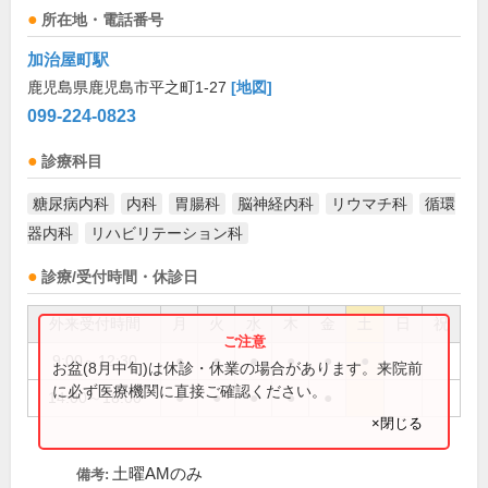
所在地・電話番号
加治屋町駅
鹿児島県鹿児島市平之町1-27
[地図]
099-224-0823
診療科目
糖尿病内科
内科
胃腸科
脳神経内科
リウマチ科
循環
器内科
リハビリテーション科
診療/受付時間・休診日
外来受付時間
月
火
水
木
金
土
日
祝
9:00～12:30
●
●
●
●
●
●
お盆(8月中旬)は休診・休業の場合があります。来院前
に必ず医療機関に直接ご確認ください。
14:00～18:00
●
●
●
●
●
×閉じる
土曜AMのみ
備考: