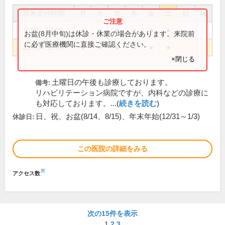
外来受付時間
月
火
水
木
金
土
日
祝
8:30～12:00
●
●
●
●
●
●
お盆(8月中旬)は休診・休業の場合があります。来院前
に必ず医療機関に直接ご確認ください。
13:30～17:00
●
●
●
●
●
●
×閉じる
土曜日の午後も診療しております。
備考:
リハビリテーション病院ですが、内科などの診療に
も対応しております。...(
続きを読む
)
日、祝、お盆(8/14、8/15)、年末年始(12/31～1/3)
休診日:
この医院の詳細をみる
※
アクセス数
次の15件を表示
1
2
3