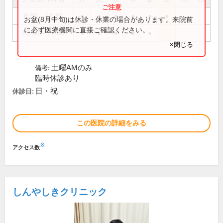
8:30～12:30
●
●
●
●
●
●
お盆(8月中旬)は休診・休業の場合があります。来院前
に必ず医療機関に直接ご確認ください。
13:30～17:30
●
●
●
●
●
×閉じる
土曜AMのみ
備考:
臨時休診あり
日・祝
休診日:
この医院の詳細をみる
※
アクセス数
しんやしきクリニック