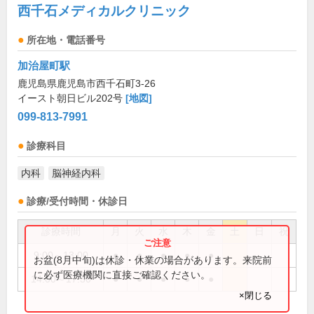
西千石メディカルクリニック
所在地・電話番号
加治屋町駅
鹿児島県鹿児島市西千石町3-26
イースト朝日ビル202号
[地図]
099-813-7991
診療科目
内科
脳神経内科
診療/受付時間・休診日
診療時間
月
火
水
木
金
土
日
祝
9:00～13:00
●
●
●
●
●
お盆(8月中旬)は休診・休業の場合があります。来院前
に必ず医療機関に直接ご確認ください。
14:00～17:30
●
●
●
●
●
×閉じる