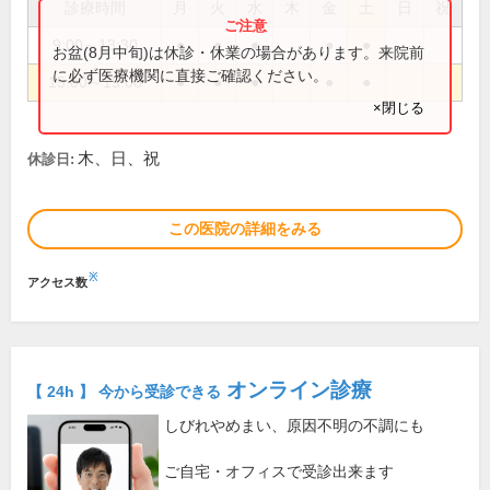
診療時間
月
火
水
木
金
土
日
祝
9:00～13:30
●
●
●
●
●
お盆(8月中旬)は休診・休業の場合があります。来院前
に必ず医療機関に直接ご確認ください。
15:00～19:00
●
●
●
●
●
×閉じる
木、日、祝
休診日:
この医院の詳細をみる
※
アクセス数
オンライン診療
【 24h 】 今から受診できる
しびれやめまい、原因不明の不調にも
ご自宅・オフィスで受診出来ます