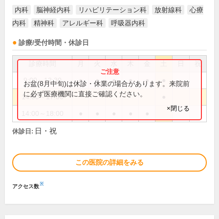
内科
脳神経内科
リハビリテーション科
放射線科
心療
内科
精神科
アレルギー科
呼吸器内科
診療/受付時間・休診日
診療時間
月
火
水
木
金
土
日
祝
9:00～12:30
●
●
●
●
●
●
お盆(8月中旬)は休診・休業の場合があります。来院前
に必ず医療機関に直接ご確認ください。
14:00～17:00
●
×閉じる
14:00～18:00
●
●
●
●
●
日・祝
休診日:
この医院の詳細をみる
※
アクセス数