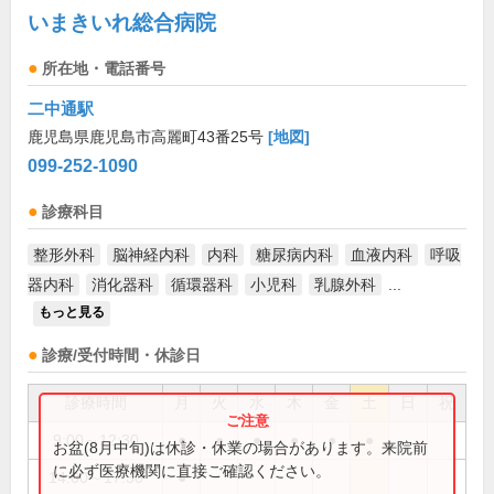
いまきいれ総合病院
所在地・電話番号
二中通駅
鹿児島県鹿児島市高麗町43番25号
[地図]
099-252-1090
診療科目
整形外科
脳神経内科
内科
糖尿病内科
血液内科
呼吸
器内科
消化器科
循環器科
小児科
乳腺外科
...
もっと見る
診療/受付時間・休診日
診療時間
月
火
水
木
金
土
日
祝
9:00～12:30
●
●
●
●
●
●
お盆(8月中旬)は休診・休業の場合があります。来院前
に必ず医療機関に直接ご確認ください。
14:00～17:30
●