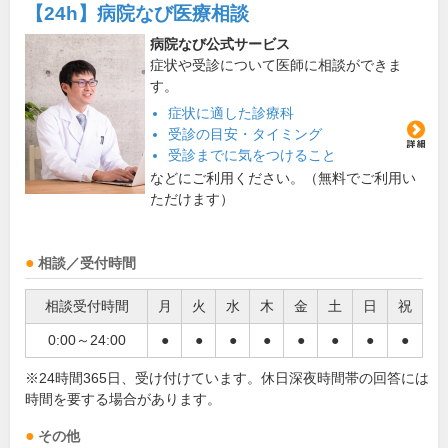
【24h】
病院なび医療相談
病院なび公式サービス
症状や受診について医師に相談ができま
す。
症状に適した診療科
受診の目安・タイミング
受診までに気をつけること
などにご利用ください。（無料でご利用い
ただけます）
相談／受付時間
相談受付時間
月
火
水
木
金
土
日
祝
0:00～24:00
●
●
●
●
●
●
●
●
※24時間365日、受け付けています。休日深夜時間帯の回答には
時間を要する場合があります。
その他