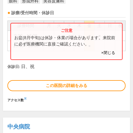
眼科
形成外科
美容皮膚科
診療/受付時間・休診日
診療時間
月
火
水
木
金
土
日
祝
9:00～13:00
●
●
●
●
●
●
お盆(8月中旬)は休診・休業の場合があります。来院前
に必ず医療機関に直接ご確認ください。
15:00～18:00
●
●
●
●
●
×閉じる
日、祝
休診日:
この医院の詳細をみる
※
アクセス数
中央病院