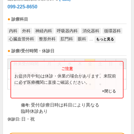
099-225-8650
診療科目
内科
外科
神経内科
呼吸器内科
消化器科
循環器科
心臓血管外科
整形外科
肛門科
眼科
...
もっと見る
診療/受付時間・休診日
外来受付時間
月
火
水
木
金
土
日
祝
8:30～13:00
●
●
●
●
●
●
お盆(8月中旬)は休診・休業の場合があります。来院前
に必ず医療機関に直接ご確認ください。
14:00～17:30
●
●
●
●
●
●
×閉じる
受付/診療日時は科目により異なる
備考:
臨時休診あり
日・祝
休診日: