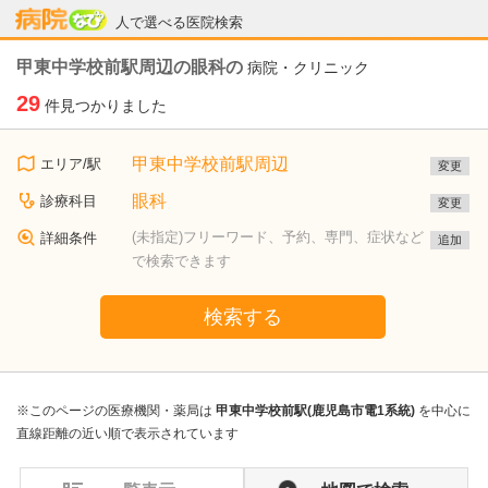
病院なび
人で選べる医院検索
甲東中学校前駅周辺の眼科の
病院・クリニック
29
件見つかりました
甲東中学校前駅周辺
エリア/駅
変更
眼科
診療科目
変更
(未指定)フリーワード、予約、専門、症状など
詳細条件
追加
で検索できます
検索する
※このページの医療機関・薬局は
甲東中学校前駅(鹿児島市電1系統)
を中心に
直線距離の近い順で表示されています