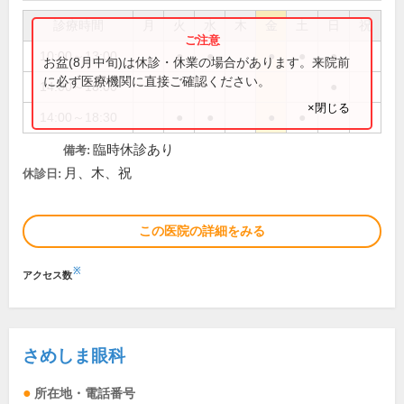
診療時間
月
火
水
木
金
土
日
祝
10:00～13:00
●
●
●
●
●
お盆(8月中旬)は休診・休業の場合があります。来院前
に必ず医療機関に直接ご確認ください。
14:00～18:00
●
×閉じる
14:00～18:30
●
●
●
●
臨時休診あり
備考:
月、木、祝
休診日:
この医院の詳細をみる
※
アクセス数
さめしま眼科
所在地・電話番号