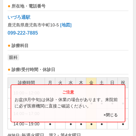
所在地・電話番号
いづろ通駅
鹿児島県鹿児島市中町10-5
[地図]
099-222-7885
診療科目
眼科
診療/受付時間・休診日
診療時間
月
火
水
木
金
土
日
祝
10:00～12:00
●
お盆(8月中旬)は休診・休業の場合があります。来院前
10:00～13:00
●
●
●
●
●
●
に必ず医療機関に直接ご確認ください。
14:00～17:00
●
×閉じる
14:00～19:00
●
●
●
●
●
●
毎週火曜日、第2・第4水曜日
休診日: