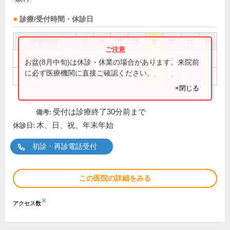
診療/受付時間・休診日
診療時間
月
火
水
木
金
土
日
祝
9:00～12:30
●
●
●
●
●
お盆(8月中旬)は休診・休業の場合があります。来院前
に必ず医療機関に直接ご確認ください。
14:00～18:00
●
●
●
●
●
×閉じる
受付は診療終了30分前まで
備考:
木、日、祝、年末年始
休診日:
初診・再診電話受付
この医院の詳細をみる
※
アクセス数