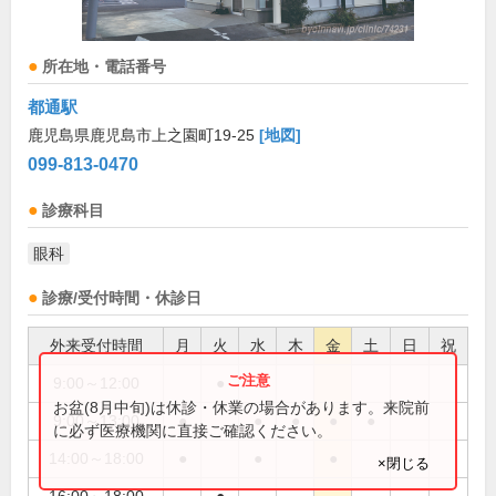
所在地・電話番号
都通駅
鹿児島県鹿児島市上之園町19-25
[地図]
099-813-0470
診療科目
眼科
診療/受付時間・休診日
外来受付時間
月
火
水
木
金
土
日
祝
9:00～12:00
●
お盆(8月中旬)は休診・休業の場合があります。来院前
9:00～13:00
●
●
●
●
●
に必ず医療機関に直接ご確認ください。
14:00～18:00
●
●
●
×閉じる