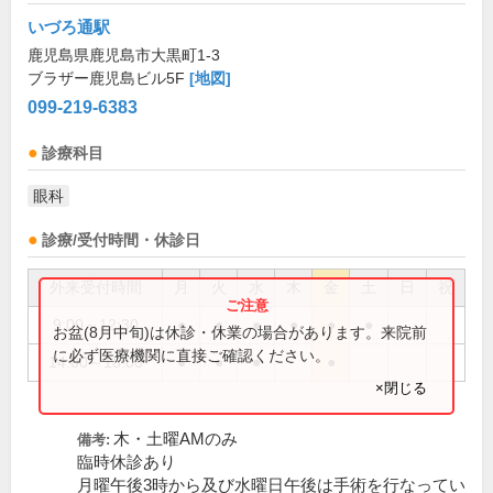
いづろ通駅
鹿児島県鹿児島市大黒町1-3
ブラザー鹿児島ビル5F
[地図]
099-219-6383
診療科目
眼科
診療/受付時間・休診日
外来受付時間
月
火
水
木
金
土
日
祝
9:00～12:30
●
●
●
●
●
●
お盆(8月中旬)は休診・休業の場合があります。来院前
に必ず医療機関に直接ご確認ください。
14:00～18:00
●
●
●
●
×閉じる
木・土曜AMのみ
備考:
臨時休診あり
月曜午後3時から及び水曜日午後は手術を行なってい