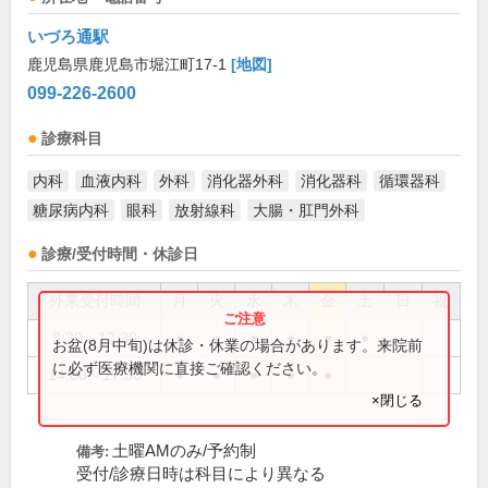
いづろ通駅
鹿児島県鹿児島市堀江町17-1
[地図]
099-226-2600
診療科目
内科
血液内科
外科
消化器外科
消化器科
循環器科
糖尿病内科
眼科
放射線科
大腸・肛門外科
診療/受付時間・休診日
外来受付時間
月
火
水
木
金
土
日
祝
8:30～12:30
●
●
●
●
●
●
お盆(8月中旬)は休診・休業の場合があります。来院前
に必ず医療機関に直接ご確認ください。
14:00～17:30
●
●
●
●
●
×閉じる
土曜AMのみ/予約制
備考:
受付/診療日時は科目により異なる