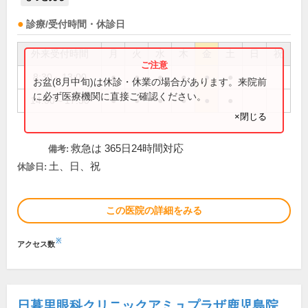
診療/受付時間・休診日
外来受付時間
月
火
水
木
金
土
日
祝
8:30～13:00
●
●
●
●
●
●
お盆(8月中旬)は休診・休業の場合があります。来院前
に必ず医療機関に直接ご確認ください。
14:00～17:30
●
●
●
●
●
●
×閉じる
救急は 365日24時間対応
備考:
土、日、祝
休診日:
この医院の詳細をみる
※
アクセス数
日暮里眼科クリニックアミュプラザ鹿児島院