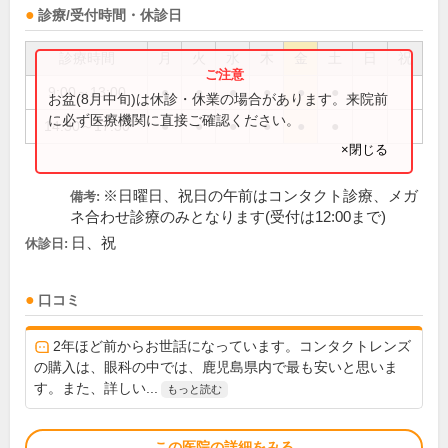
診療/受付時間・休診日
診療時間
月
火
水
木
金
土
日
祝
9:00～13:00
●
●
●
●
●
●
お盆(8月中旬)は休診・休業の場合があります。来院前
に必ず医療機関に直接ご確認ください。
14:30～17:30
●
●
●
●
●
●
×閉じる
※日曜日、祝日の午前はコンタクト診療、メガ
備考:
ネ合わせ診療のみとなります(受付は12:00まで)
日、祝
休診日:
口コミ
2年ほど前からお世話になっています。コンタクトレンズ
の購入は、眼科の中では、鹿児島県内で最も安いと思いま
す。また、詳しい...
もっと読む
この医院の詳細をみる