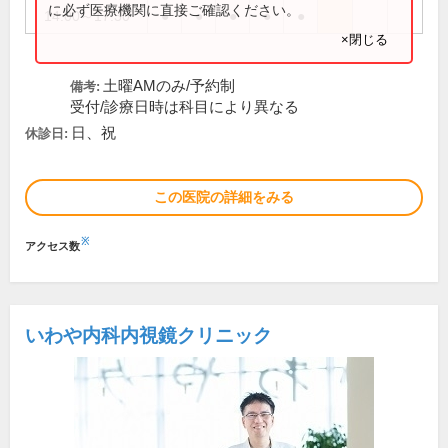
に必ず医療機関に直接ご確認ください。
14:00～17:30
●
●
●
●
●
×閉じる
土曜AMのみ/予約制
備考:
受付/診療日時は科目により異なる
日、祝
休診日:
この医院の詳細をみる
※
アクセス数
いわや内科内視鏡クリニック