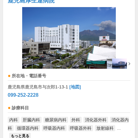
鹿児島厚生連病院
所在地・電話番号
鹿児島県鹿児島市与次郎1-13-1
[地図]
099-252-2228
診療科目
内科
肝臓内科
糖尿病内科
外科
消化器外科
消化器内
科
循環器内科
呼吸器内科
呼吸器外科
放射線科
...
もっと見る