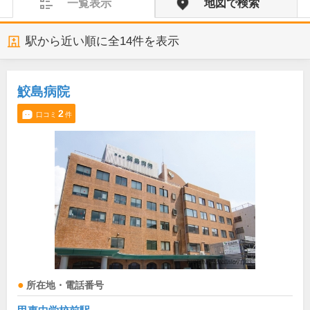
一覧表示
地図で検索
駅から近い順に全
14
件を表示
鮫島病院
2
口コミ
件
所在地・電話番号