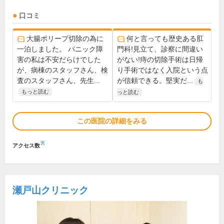
口コミ
大腸ポリープ切除の為に
何と言っても歴史ある肛
一泊しました。 パニック障
門科!見立て、診察に間違い
害の私は不安だらけでした
がない!痔の切除手術は日帰
が、病棟のスタッフさん、検
り手術ではなく入院という点
査のスタッフさん、先生...
が信頼できる。堅実だ...
も
もっと読む
っと読む
この医院の詳細をみる
※
アクセス数
瀬戸山クリニック