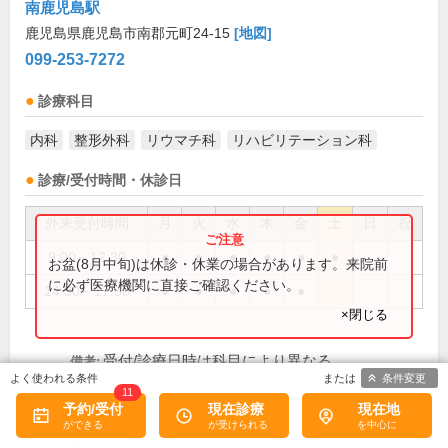
南鹿児島駅
鹿児島県鹿児島市南郡元町24-15
[地図]
099-253-7272
診療科目
内科
整形外科
リウマチ科
リハビリテーション科
診療/受付時間・休診日
外来受付時間
月
火
水
木
金
土
日
祝
9:00～12:30
●
●
●
●
●
●
お盆(8月中旬)は休診・休業の場合があります。来院前
に必ず医療機関に直接ご確認ください。
14:30～17:30
●
●
●
●
●
×閉じる
受付/診療日時は科目により異なる
備考:
条件変更
整形外科の初診受付は午前中のみとなります
11
臨時休診あり
予約/受付
現在診療
現在地
◆受付は...(
続きを読む
)