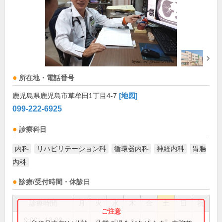
所在地・電話番号
鹿児島県鹿児島市草牟田1丁目4-7
[地図]
099-222-6925
診療科目
内科
リハビリテーション科
循環器内科
神経内科
胃腸
内科
診療/受付時間・休診日
診療時間
月
火
水
木
金
土
日
祝
9:00～13:00
●
●
●
●
●
●