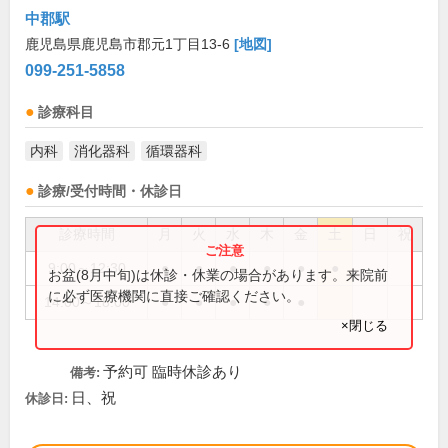
中郡駅
鹿児島県鹿児島市郡元1丁目13-6
[地図]
099-251-5858
診療科目
内科
消化器科
循環器科
診療/受付時間・休診日
診療時間
月
火
水
木
金
土
日
祝
9:00～12:30
●
●
●
●
●
●
お盆(8月中旬)は休診・休業の場合があります。来院前
に必ず医療機関に直接ご確認ください。
14:00～18:00
●
●
●
●
●
×閉じる
予約可 臨時休診あり
備考:
日、祝
休診日: