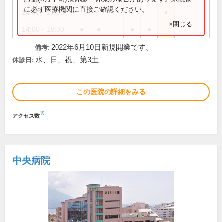
に必ず医療機関に直接ご確認ください。
14:00～17:00
●
×閉じる
14:00～18:30
●
●
●
●
2022年6月10日新規開業です。
備考:
水、日、祝、第3土
休診日:
この医院の詳細をみる
※
アクセス数
中央病院