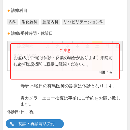
診療科目
内科
消化器科
腫瘍内科
リハビリテーション科
診療/受付時間・休診日
診療時間
月
火
水
木
金
土
日
祝
9:00～13:00
●
●
●
●
●
●
お盆(8月中旬)は休診・休業の場合があります。来院前
に必ず医療機関に直接ご確認ください。
14:00～18:00
●
●
●
●
×閉じる
木曜日の有馬医師の診療は休診となります。
備考:
胃カメラ・エコー検査は事前にご予約をお願い致し
ます。
日、祝
休診日:
初診・再診電話受付