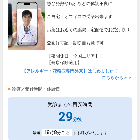
急な発熱や風邪などの体調不良に
ご自宅・オフィスで受診出来ます
お薬はお近くの薬局、宅配便でお受け取り
登園許可証・診断書も発行可
【夜間休日・全国エリア】
【健康保険適用】
【アレルギー・花粉症専門外来】はじめました！
こちらから＞＞
診療／受付時間・休診日
受診までの目安時間
29
分後
18
8
時
分ごろ
最短
にお呼びいたします