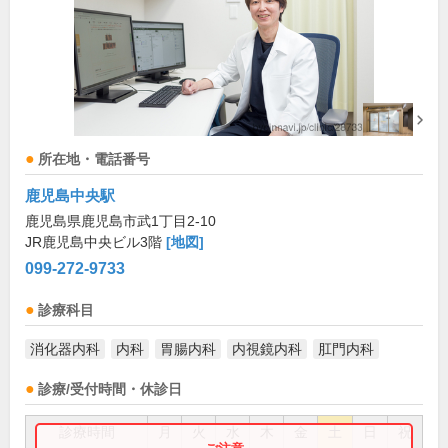
所在地・電話番号
鹿児島中央駅
鹿児島県鹿児島市武1丁目2-10
JR鹿児島中央ビル3階
[地図]
099-272-9733
診療科目
消化器内科
内科
胃腸内科
内視鏡内科
肛門内科
診療/受付時間・休診日
診療時間
月
火
水
木
金
土
日
祝