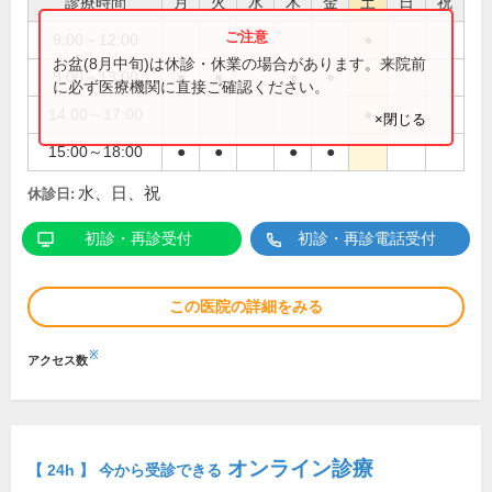
診療時間
月
火
水
木
金
土
日
祝
9:00～12:00
●
お盆(8月中旬)は休診・休業の場合があります。来院前
9:00～13:00
●
●
●
●
に必ず医療機関に直接ご確認ください。
14:00～17:00
●
×閉じる
15:00～18:00
●
●
●
●
水、日、祝
休診日:
初診・再診受付
初診・再診電話受付
この医院の詳細をみる
※
アクセス数
オンライン診療
【 24h 】 今から受診できる