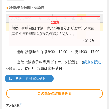
診療/受付時間・休診日
外来受付時間
月
火
水
木
金
土
日
祝
8:00～11:30
●
●
●
●
●
●
お盆(8月中旬)は休診・休業の場合があります。来院前
に必ず医療機関に直接ご確認ください。
13:00～17:00
●
●
●
●
●
×閉じる
診療時間|午前8:30～12:00、午後14:00～17:00
備考:
当院は診療予約専用ダイヤルを設置し...(
続きを読む
)
日、祝(但し急患は常時受付)
休診日:
初診・再診電話受付
この医院の詳細をみる
※
アクセス数