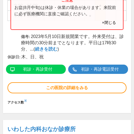
9:00～16:00
●
お盆(8月中旬)は休診・休業の場合があります。来院前
に必ず医療機関に直接ご確認ください。
9:00～18:00
●
●
●
●
×閉じる
2023年5月10日新規開業です。外来受付は、診
備考:
療時間の30分前までとなります。平日は17時30
分、...(
続きを読む
)
木、日、祝
休診日:
初診・再診受付
初診・再診電話受付
この医院の詳細をみる
※
アクセス数
いわした内科おなか診療所