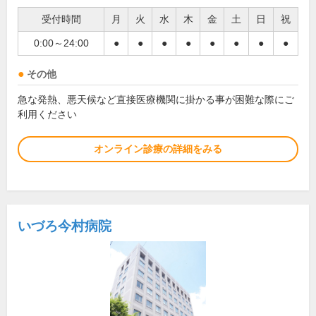
受付時間
月
火
水
木
金
土
日
祝
0:00～24:00
●
●
●
●
●
●
●
●
その他
急な発熱、悪天候など直接医療機関に掛かる事が困難な際にご
利用ください
オンライン診療の詳細をみる
いづろ今村病院