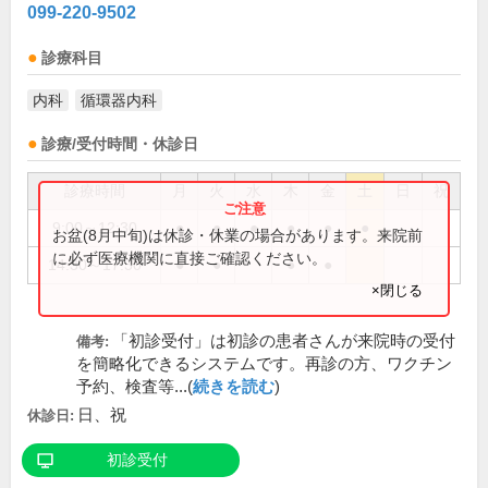
099-220-9502
診療科目
内科
循環器内科
診療/受付時間・休診日
診療時間
月
火
水
木
金
土
日
祝
9:00～12:30
●
●
●
●
●
●
お盆(8月中旬)は休診・休業の場合があります。来院前
に必ず医療機関に直接ご確認ください。
14:30～17:30
●
●
●
●
×閉じる
「初診受付」は初診の患者さんが来院時の受付
備考:
を簡略化できるシステムです。再診の方、ワクチン
予約、検査等...(
続きを読む
)
日、祝
休診日:
初診受付