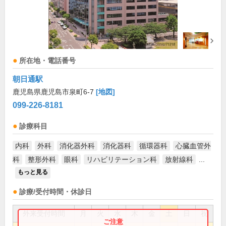
所在地・電話番号
朝日通駅
鹿児島県鹿児島市泉町6-7
[地図]
099-226-8181
診療科目
内科
外科
消化器外科
消化器科
循環器科
心臓血管外
科
整形外科
眼科
リハビリテーション科
放射線科
...
もっと見る
診療/受付時間・休診日
外来受付時間
月
火
水
木
金
土
日
祝