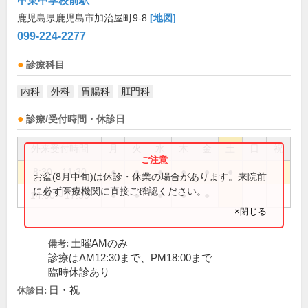
甲東中学校前駅
鹿児島県鹿児島市加治屋町9-8
[地図]
099-224-2277
診療科目
内科
外科
胃腸科
肛門科
診療/受付時間・休診日
外来受付時間
月
火
水
木
金
土
日
祝
8:30～11:30
●
●
●
●
●
●
お盆(8月中旬)は休診・休業の場合があります。来院前
に必ず医療機関に直接ご確認ください。
14:00～17:30
●
●
●
●
●
×閉じる
土曜AMのみ
備考:
診療はAM12:30まで、PM18:00まで
臨時休診あり
日・祝
休診日: