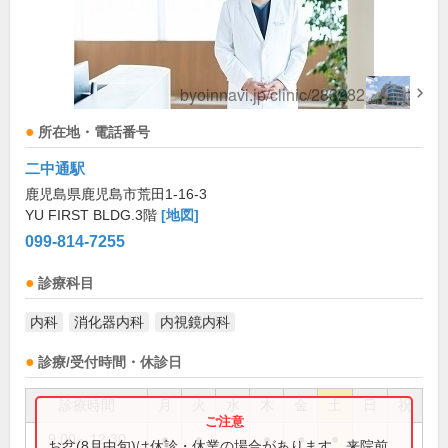
所在地・電話番号
二中通駅
鹿児島県鹿児島市荒田1-16-3
YU FIRST BLDG.3階
[地図]
099-814-7255
診療科目
内科
消化器内科
内視鏡内科
診療/受付時間・休診日
診療時間
月
火
水
木
金
土
日
祝
9:00～12:30
●
●
●
●
●
お盆(8月中旬)は休診・休業の場合があります。来院前