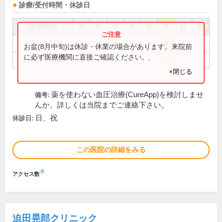
診療/受付時間・休診日
診療時間
月
火
水
木
金
土
日
祝
9:00～12:30
●
●
●
●
●
●
お盆(8月中旬)は休診・休業の場合があります。来院前
に必ず医療機関に直接ご確認ください。
15:30～18:00
●
●
●
●
×閉じる
薬を使わない血圧治療(CureApp)を検討しませ
備考:
んか。詳しくは当院までご連絡下さい。
日、祝
休診日:
この医院の詳細をみる
※
アクセス数
迫田晃郎クリニック