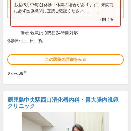
8:30～13:00
●
●
●
●
●
●
お盆(8月中旬)は休診・休業の場合があります。来院前
に必ず医療機関に直接ご確認ください。
14:00～17:30
●
●
●
●
●
●
×閉じる
救急は 365日24時間対応
備考:
土、日、祝
休診日:
この医院の詳細をみる
※
アクセス数
鹿児島中央駅西口消化器内科・胃大腸内視鏡
クリニック