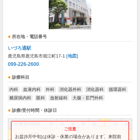
所在地・電話番号
いづろ通駅
鹿児島県鹿児島市堀江町17-1
[地図]
099-226-2600
診療科目
内科
血液内科
外科
消化器外科
消化器科
循環器科
糖尿病内科
眼科
放射線科
大腸・肛門外科
診療/受付時間・休診日
外来受付時間
月
火
水
木
金
土
日
祝
8:30～12:30
●
●
●
●
●
●
お盆(8月中旬)は休診・休業の場合があります。来院前