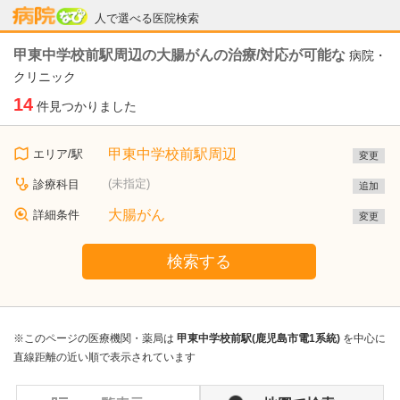
病院なび
人で選べる医院検索
甲東中学校前駅周辺の大腸がんの治療/対応が可能な
病院・
クリニック
14
件見つかりました
甲東中学校前駅周辺
エリア/駅
変更
(未指定)
診療科目
追加
大腸がん
詳細条件
変更
検索する
※このページの医療機関・薬局は
甲東中学校前駅(鹿児島市電1系統)
を中心に
直線距離の近い順で表示されています