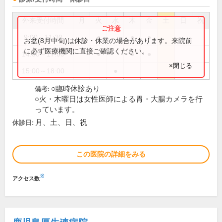
外来受付時間
月
火
水
木
金
土
日
祝
9:00～11:30
●
●
●
お盆(8月中旬)は休診・休業の場合があります。来院前
に必ず医療機関に直接ご確認ください。
14:00～17:00
●
●
●
×閉じる
15:00～18:00
●
○臨時休診あり
備考:
○火・木曜日は女性医師による胃・大腸カメラを行
っています。
月、土、日、祝
休診日:
この医院の詳細をみる
※
アクセス数