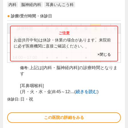
内科
脳神経内科
耳鼻いんこう科
診療/受付時間・休診日
診療時間
月
火
水
木
金
土
日
祝
8:30～12:30
●
お盆(8月中旬)は休診・休業の場合があります。来院前
に必ず医療機関に直接ご確認ください。
8:45～12:30
●
●
●
●
●
×閉じる
14:00～17:00
●
●
●
●
上記は[内科・脳神経内科]の診療時間となりま
備考:
す
[耳鼻咽喉科]
(月・火・水・金)8:45～12:...(
続きを読む
)
日・祝
休診日:
この医院の詳細をみる