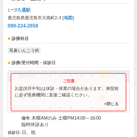
いづろ通駅
鹿児島県鹿児島市大黒町2-3
[地図]
099-224-2658
診療科目
耳鼻いんこう科
診療/受付時間・休診日
診療時間
月
火
水
木
金
土
日
祝
9:00～13:00
●
●
●
●
●
●
お盆(8月中旬)は休診・休業の場合があります。来院前
に必ず医療機関に直接ご確認ください。
14:00～16:00
●
×閉じる
15:00～18:30
●
●
●
●
木曜AMのみ 土曜PM14:00～16:00
備考:
臨時休診あり
日、祝
休診日: