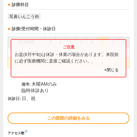
診療科目
耳鼻いんこう科
診療/受付時間・休診日
診療時間
月
火
水
木
金
土
日
祝
8:30～12:30
●
●
●
●
●
●
お盆(8月中旬)は休診・休業の場合があります。来院前
に必ず医療機関に直接ご確認ください。
14:00～18:30
●
●
●
●
●
×閉じる
木曜AMのみ
備考:
臨時休診あり
日、祝
休診日:
この医院の詳細をみる
※
アクセス数