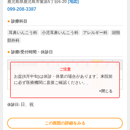
鹿児島県鹿児島市紫原5丁目6-20
[地図]
099-208-3387
診療科目
耳鼻いんこう科
小児耳鼻いんこう科
アレルギー科
頭頸
部外科
診療/受付時間・休診日
外来受付時間
月
火
水
木
金
土
日
祝
8:30～12:30
●
●
●
●
●
●
お盆(8月中旬)は休診・休業の場合があります。来院前
に必ず医療機関に直接ご確認ください。
14:30～18:00
●
●
●
●
×閉じる
日、祝
休診日:
この医院の詳細をみる