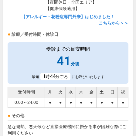
【夜間休日・全国エリア】
【健康保険適用】
【アレルギー・花粉症専門外来】はじめました！
こちらから＞＞
診療／受付時間・休診日
受診までの目安時間
41
分後
1
44
時
分ごろ
最短
にお呼びいたします
受付時間
月
火
水
木
金
土
日
祝
0:00～24:00
●
●
●
●
●
●
●
●
その他
急な発熱、悪天候など直接医療機関に掛かる事が困難な際にご
利用ください