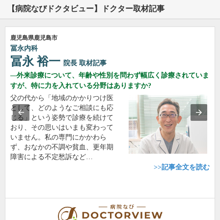
【病院なびドクタビュー】ドクター取材記事
鹿児島県鹿児島市
冨永内科
冨永 裕一
院長
取材記事
外来診療について、年齢や性別を問わず幅広く診療されていま
すが、特に力を入れている分野はありますか?
父の代から「地域のかかりつけ医
として、どのようなご相談にも応
じる」という姿勢で診療を続けて
おり、その思いはいまも変わって
いません。私の専門にかかわら
ず、おなかの不調や貧血、更年期
障害による不定愁訴など…
>>記事全文を読む