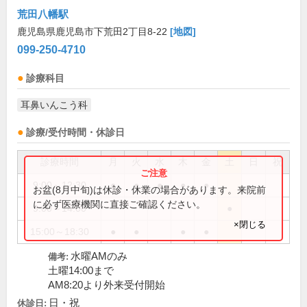
荒田八幡駅
鹿児島県鹿児島市下荒田2丁目8-22
[地図]
099-250-4710
診療科目
耳鼻いんこう科
診療/受付時間・休診日
診療時間
月
火
水
木
金
土
日
祝
9:00～12:30
●
●
●
●
●
お盆(8月中旬)は休診・休業の場合があります。来院前
に必ず医療機関に直接ご確認ください。
9:00～14:00
●
×閉じる
15:00～18:30
●
●
●
●
水曜AMのみ
備考:
土曜14:00まで
AM8:20より外来受付開始
日・祝
休診日: