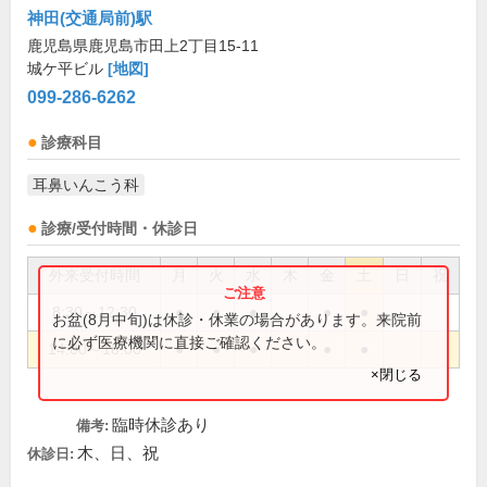
神田(交通局前)駅
鹿児島県鹿児島市田上2丁目15-11
城ケ平ビル
[地図]
099-286-6262
診療科目
耳鼻いんこう科
診療/受付時間・休診日
外来受付時間
月
火
水
木
金
土
日
祝
8:30～12:30
●
●
●
●
●
お盆(8月中旬)は休診・休業の場合があります。来院前
に必ず医療機関に直接ご確認ください。
14:00～18:00
●
●
●
●
●
×閉じる
臨時休診あり
備考:
木、日、祝
休診日: