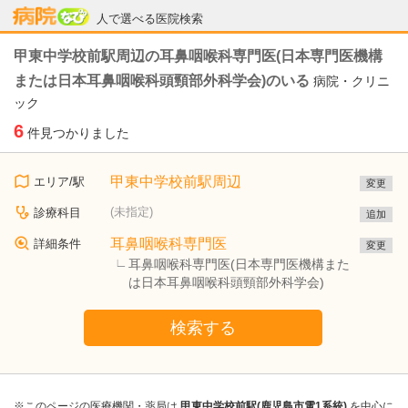
病院なび
人で選べる医院検索
甲東中学校前駅周辺の耳鼻咽喉科専門医(日本専門医機構
または日本耳鼻咽喉科頭頸部外科学会)のいる
病院・クリニ
ック
6
件見つかりました
甲東中学校前駅周辺
エリア/駅
変更
(未指定)
診療科目
追加
耳鼻咽喉科専門医
詳細条件
変更
耳鼻咽喉科専門医(日本専門医機構また
は日本耳鼻咽喉科頭頸部外科学会)
検索する
※このページの医療機関・薬局は
甲東中学校前駅(鹿児島市電1系統)
を中心に