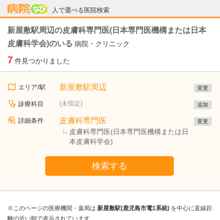
病院なび
人で選べる医院検索
新屋敷駅周辺の皮膚科専門医(日本専門医機構または日本
皮膚科学会)のいる
病院・クリニック
7
件見つかりました
新屋敷駅周辺
エリア/駅
変更
(未指定)
診療科目
追加
皮膚科専門医
詳細条件
変更
皮膚科専門医(日本専門医機構または日
本皮膚科学会)
検索する
※このページの医療機関・薬局は
新屋敷駅(鹿児島市電1系統)
を中心に直線距
離の近い順で表示されています