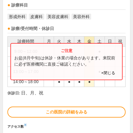
診療科目
形成外科
皮膚科
美容皮膚科
美容外科
診療/受付時間・休診日
診療時間
月
火
水
木
金
土
日
祝
9:00～12:00
●
お盆(8月中旬)は休診・休業の場合があります。来院前
9:00～13:00
●
●
●
●
に必ず医療機関に直接ご確認ください。
13:00～17:00
●
×閉じる
14:00～18:00
●
●
●
●
日、月、祝
休診日:
この医院の詳細をみる
※
アクセス数