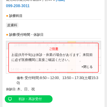
099-208-3011
診療科目
皮膚科
診療/受付時間・休診日
診療時間
月
火
水
木
金
土
日
祝
9:00～12:30
●
●
●
●
●
お盆(8月中旬)は休診・休業の場合があります。来院前
に必ず医療機関に直接ご確認ください。
14:00～16:00
●
×閉じる
14:00～18:00
●
●
●
●
受付時間:8:50～12:00、13:50～17:30(土曜15:3
備考:
0)
木、日、祝
休診日:
初診・再診受付