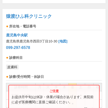
猿渡ひふ科クリニック
所在地・電話番号
鹿児島中央駅
鹿児島県鹿児島市西田3丁目10-30
[地図]
099-297-6578
診療科目
皮膚科
診療/受付時間・休診日
診療時間
月
火
水
木
金
土
日
祝
9:00～13:00
●
●
●
●
●
●
お盆(8月中旬)は休診・休業の場合があります。来院前
に必ず医療機関に直接ご確認ください。
15:00～19:00
●
●
●
●