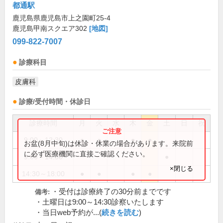
都通駅
鹿児島県鹿児島市上之園町25-4
鹿児島甲南スクエア302
[地図]
099-822-7007
診療科目
皮膚科
診療/受付時間・休診日
診療時間
月
火
水
木
金
土
日
祝
9:00～12:30
●
●
●
●
お盆(8月中旬)は休診・休業の場合があります。来院前
に必ず医療機関に直接ご確認ください。
9:00～14:30
●
×閉じる
14:30～18:00
●
●
●
●
・受付は診療終了の30分前までです
備考:
・土曜日は9:00～14:30診察いたします
・当日web予約が...(
続きを読む
)