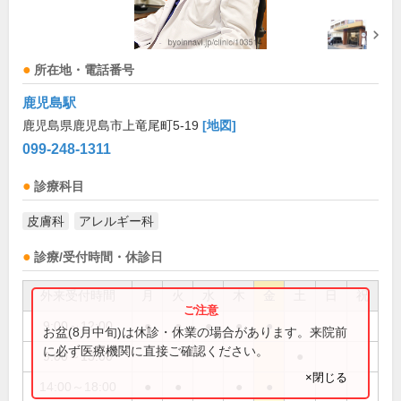
所在地・電話番号
鹿児島駅
鹿児島県鹿児島市上竜尾町5-19
[地図]
099-248-1311
診療科目
皮膚科
アレルギー科
診療/受付時間・休診日
外来受付時間
月
火
水
木
金
土
日
祝
9:00～12:00
●
●
●
●
●
お盆(8月中旬)は休診・休業の場合があります。来院前
に必ず医療機関に直接ご確認ください。
9:00～13:00
●
×閉じる
14:00～18:00
●
●
●
●