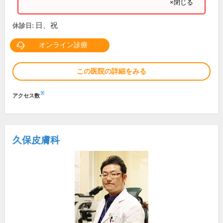
×閉じる
日、祝
休診日:
オンライン診療
この医院の詳細をみる
※
アクセス数
久保皮膚科