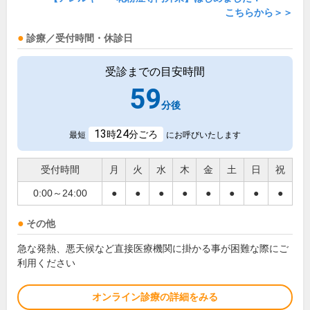
こちらから＞＞
診療／受付時間・休診日
受診までの目安時間
59
分後
13
24
時
分ごろ
最短
にお呼びいたします
受付時間
月
火
水
木
金
土
日
祝
0:00～24:00
●
●
●
●
●
●
●
●
その他
急な発熱、悪天候など直接医療機関に掛かる事が困難な際にご
利用ください
オンライン診療の詳細をみる