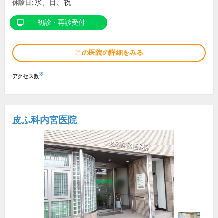
水、日、祝
休診日:
初診・再診受付
この医院の詳細をみる
※
アクセス数
皮ふ科内宮医院