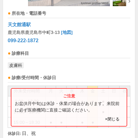
所在地・電話番号
天文館通駅
鹿児島県鹿児島市中町3-13
[地図]
099-222-1872
診療科目
皮膚科
診療/受付時間・休診日
外来受付時間
月
火
水
木
金
土
日
祝
9:00～12:30
●
●
●
●
●
●
お盆(8月中旬)は休診・休業の場合があります。来院前
に必ず医療機関に直接ご確認ください。
14:00～15:30
●
×閉じる
15:00～18:30
●
●
●
●
日、祝
休診日: