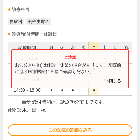
診療科目
皮膚科
美容皮膚科
診療/受付時間・休診日
診療時間
月
火
水
木
金
土
日
祝
9:00～12:30
●
お盆(8月中旬)は休診・休業の場合があります。来院前
9:00～13:00
●
●
●
●
に必ず医療機関に直接ご確認ください。
13:30～15:00
●
×閉じる
14:30～18:00
●
●
●
●
受付時間は、診療30分前までです。
備考:
木、日、祝
休診日:
この医院の詳細をみる