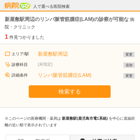
病院なび
人で選べる医院検索
新屋敷駅周辺のリンパ脈管筋腫症(LAM)の診察が可能な
病
院・クリニック
1
件見つかりました
新屋敷駅周辺
エリア/駅
変更
(未指定)
診療科目
追加
リンパ脈管筋腫症(LAM)
詳細条件
変更
検索する
※このページの医療機関・薬局は
新屋敷駅(鹿児島市電1系統)
を中心に直線距
離の近い順で表示されています