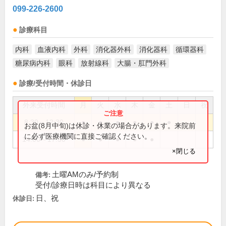
099-226-2600
診療科目
内科
血液内科
外科
消化器外科
消化器科
循環器科
糖尿病内科
眼科
放射線科
大腸・肛門外科
診療/受付時間・休診日
外来受付時間
月
火
水
木
金
土
日
祝
8:30～12:30
●
●
●
●
●
●
お盆(8月中旬)は休診・休業の場合があります。来院前
に必ず医療機関に直接ご確認ください。
14:00～17:30
●
●
●
●
●
×閉じる
土曜AMのみ/予約制
備考:
受付/診療日時は科目により異なる
日、祝
休診日: