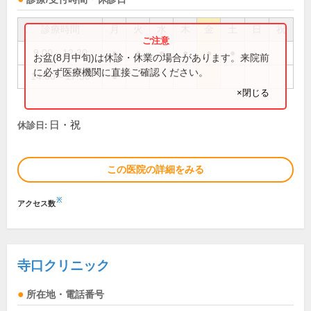
診療時間
月
火
水
木
金
土
日
祝
9:00～12:30
●
●
●
●
●
●
お盆(8月中旬)は休診・休業の場合があります。来院前
に必ず医療機関に直接ご確認ください。
14:00～17:30
●
×閉じる
日・祝
休診日:
この医院の詳細をみる
※
アクセス数
寺口クリニック
所在地・電話番号