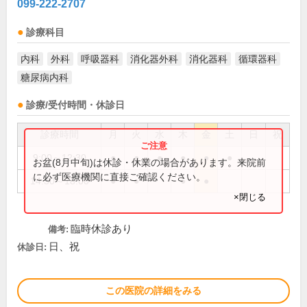
099-222-2707
診療科目
内科
外科
呼吸器科
消化器外科
消化器科
循環器科
糖尿病内科
診療/受付時間・休診日
診療時間
月
火
水
木
金
土
日
祝
9:00～12:30
●
●
●
●
●
●
お盆(8月中旬)は休診・休業の場合があります。来院前
に必ず医療機関に直接ご確認ください。
14:30～18:00
●
●
●
●
×閉じる
臨時休診あり
備考:
日、祝
休診日:
この医院の詳細をみる