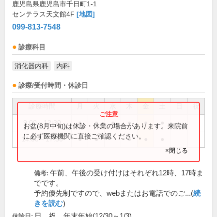
鹿児島県鹿児島市千日町1-1
センテラス天文館4F
[地図]
099-813-7548
診療科目
消化器内科
内科
診療/受付時間・休診日
診療時間
月
火
水
木
金
土
日
祝
9:00～12:30
●
●
●
●
●
●
お盆(8月中旬)は休診・休業の場合があります。来院前
に必ず医療機関に直接ご確認ください。
14:00～17:30
●
●
●
●
●
×閉じる
午前、午後の受け付けはそれぞれ12時、17時ま
備考:
でです。
予約優先制ですので、webまたはお電話でのご...(
続
きを読む
)
日、祝、年末年始(12/30～1/3)
休診日: