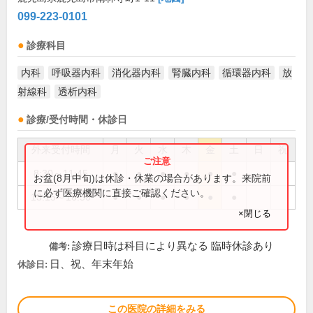
099-223-0101
診療科目
内科
呼吸器内科
消化器内科
腎臓内科
循環器内科
放
射線科
透析内科
診療/受付時間・休診日
外来受付時間
月
火
水
木
金
土
日
祝
8:30～11:45
●
●
●
●
●
●
お盆(8月中旬)は休診・休業の場合があります。来院前
に必ず医療機関に直接ご確認ください。
13:15～16:50
●
●
●
●
●
●
×閉じる
診療日時は科目により異なる 臨時休診あり
備考:
日、祝、年末年始
休診日:
この医院の詳細をみる