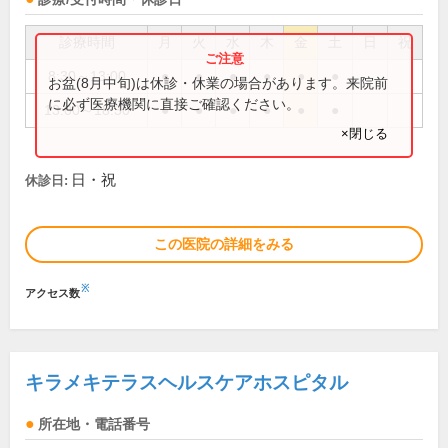
診療時間
月
火
水
木
金
土
日
祝
8:30～13:00
●
●
●
●
●
●
お盆(8月中旬)は休診・休業の場合があります。来院前
に必ず医療機関に直接ご確認ください。
13:00～18:30
●
●
●
●
●
●
×閉じる
日・祝
休診日:
この医院の詳細をみる
※
アクセス数
キラメキテラスヘルスケアホスピタル
所在地・電話番号