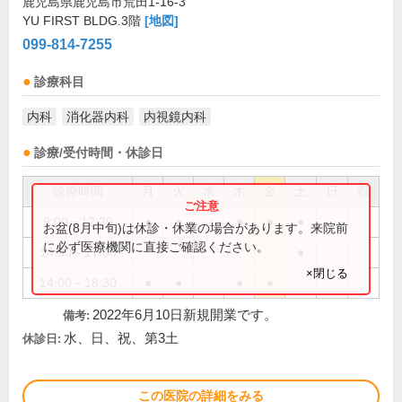
鹿児島県鹿児島市荒田1-16-3
YU FIRST BLDG.3階
[地図]
099-814-7255
診療科目
内科
消化器内科
内視鏡内科
診療/受付時間・休診日
診療時間
月
火
水
木
金
土
日
祝
9:00～12:30
●
●
●
●
●
お盆(8月中旬)は休診・休業の場合があります。来院前
に必ず医療機関に直接ご確認ください。
14:00～17:00
●
×閉じる
14:00～18:30
●
●
●
●
2022年6月10日新規開業です。
備考:
水、日、祝、第3土
休診日:
この医院の詳細をみる