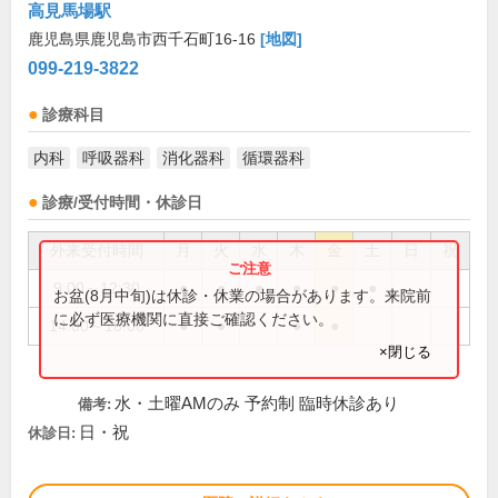
高見馬場駅
鹿児島県鹿児島市西千石町16-16
[地図]
099-219-3822
診療科目
内科
呼吸器科
消化器科
循環器科
診療/受付時間・休診日
外来受付時間
月
火
水
木
金
土
日
祝
9:00～12:30
●
●
●
●
●
●
お盆(8月中旬)は休診・休業の場合があります。来院前
に必ず医療機関に直接ご確認ください。
14:00～18:00
●
●
●
●
×閉じる
水・土曜AMのみ 予約制 臨時休診あり
備考:
日・祝
休診日: