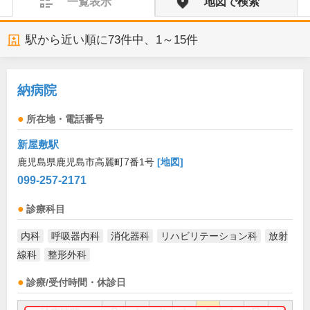
一覧表示
地図で検索
駅から近い順に
73
件中、
1～15件
納病院
所在地・電話番号
新屋敷駅
鹿児島県鹿児島市高麗町7番1号
[地図]
099-257-2171
診療科目
内科
呼吸器内科
消化器科
リハビリテーション科
放射
線科
整形外科
診療/受付時間・休診日