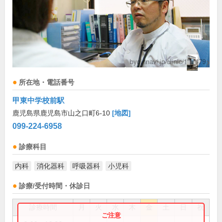
所在地・電話番号
甲東中学校前駅
鹿児島県鹿児島市山之口町6-10
[地図]
099-224-6958
診療科目
内科
消化器科
呼吸器科
小児科
診療/受付時間・休診日
診療時間
月
火
水
木
金
土
日
祝