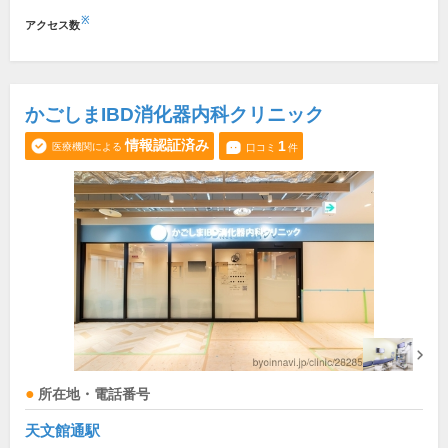
※
アクセス数
かごしまIBD消化器内科クリニック
情報認証済み
1
医療機関による
口コミ
件
所在地・電話番号
天文館通駅