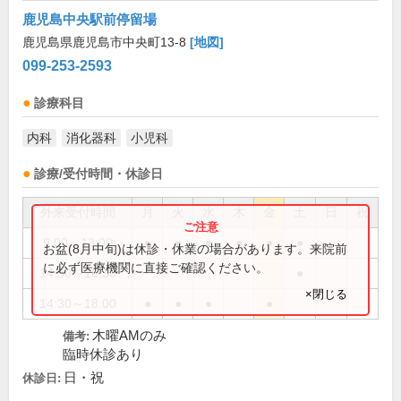
鹿児島中央駅前停留場
鹿児島県鹿児島市中央町13-8
[地図]
099-253-2593
診療科目
内科
消化器科
小児科
診療/受付時間・休診日
外来受付時間
月
火
水
木
金
土
日
祝
9:00～13:00
●
●
●
●
●
●
お盆(8月中旬)は休診・休業の場合があります。来院前
に必ず医療機関に直接ご確認ください。
14:30～16:30
●
×閉じる
14:30～18:00
●
●
●
●
木曜AMのみ
備考:
臨時休診あり
日・祝
休診日: