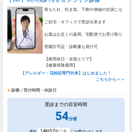
【 24h 】 今から受診できる
胃もたれ、吐き気、下痢や便秘の症状にも
ご自宅・オフィスで受診出来ます
お薬はお近くの薬局、宅配便でお受け取り
登園許可証・診断書も発行可
【夜間休日・全国エリア】
【健康保険適用】
【アレルギー・花粉症専門外来】はじめました！
こちらから＞＞
診療／受付時間・休診日
受診までの目安時間
54
分後
14
57
時
分ごろ
最短
にお呼びいたします