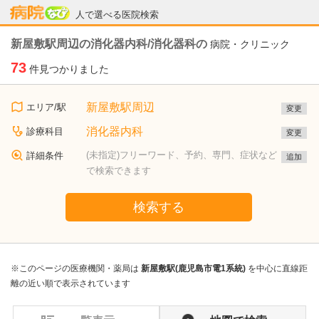
病院なび
人で選べる医院検索
新屋敷駅周辺の消化器内科/消化器科の
病院・クリニック
73
件見つかりました
新屋敷駅周辺
エリア/駅
変更
消化器内科
診療科目
変更
(未指定)フリーワード、予約、専門、症状など
詳細条件
追加
で検索できます
検索する
※このページの医療機関・薬局は
新屋敷駅(鹿児島市電1系統)
を中心に直線距
離の近い順で表示されています