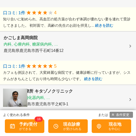
4
口コミ: 1件
知り合いに勧められ、高血圧の処方薬が合わず体調が優れない妻を連れて受診
してきました。 初対面で、高齢の先生のお顔を拝見し...
続きを読む
かごしま高岡病院
内科, 心療内科, 糖尿病内科, ...
鹿児島県鹿児島市西千石町14番12
5
口コミ: 1件
カフェも併設されて、大変綺麗な病院です。健康診断に行っていますが、シス
テムがきちんとしており待ち時間も少ないです。
続きを読む
夜間休日診療所 キタゾノクリニック
内科, 外科, 消化器内科, ...
鹿児島県鹿児島市鹿児島市平之町9-1
条件変更
5
16
口コミ: 2件
予約/受付
現在診療
現在地
肩凝りが酷くもうこの痛みを治せる事は出来ないと諦めていましたが、筋膜リ
リース注射が良いことを調べてキタゾノクリニックに行...
続きを読む