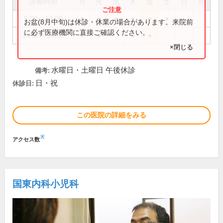
診療時間
月
火
水
木
金
土
日
祝
9:00～13:00
●
●
●
●
●
●
お盆(8月中旬)は休診・休業の場合があります。来院前
に必ず医療機関に直接ご確認ください。
14:00～18:00
●
●
●
●
×閉じる
水曜日・土曜日 午後休診
備考:
日・祝
休診日:
この医院の詳細をみる
※
アクセス数
国東内科小児科