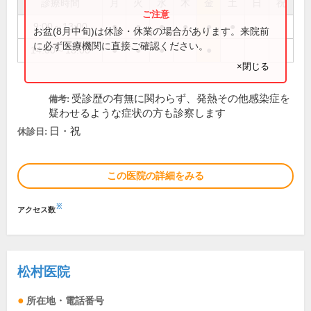
診療時間
月
火
水
木
金
土
日
祝
9:00～13:00
●
●
●
●
●
●
お盆(8月中旬)は休診・休業の場合があります。来院前
に必ず医療機関に直接ご確認ください。
14:00～18:00
●
●
●
●
×閉じる
受診歴の有無に関わらず、発熱その他感染症を
備考:
疑わせるような症状の方も診察します
日・祝
休診日:
この医院の詳細をみる
※
アクセス数
松村医院
所在地・電話番号