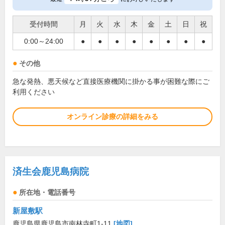
受付時間
月
火
水
木
金
土
日
祝
0:00～24:00
●
●
●
●
●
●
●
●
その他
急な発熱、悪天候など直接医療機関に掛かる事が困難な際にご
利用ください
オンライン診療の詳細をみる
済生会鹿児島病院
所在地・電話番号
新屋敷駅
鹿児島県鹿児島市南林寺町1-11
[地図]