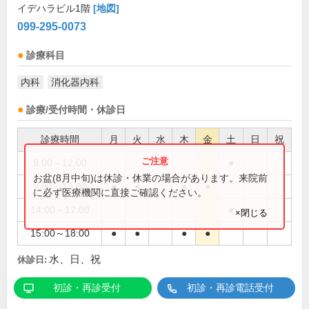
イデハラビル1階
[地図]
099-295-0073
診療科目
内科
消化器内科
診療/受付時間・休診日
診療時間
月
火
水
木
金
土
日
祝
9:00～12:00
●
お盆(8月中旬)は休診・休業の場合があります。来院前
9:00～13:00
●
●
●
●
に必ず医療機関に直接ご確認ください。
14:00～17:00
●
×閉じる
15:00～18:00
●
●
●
●
水、日、祝
休診日:
初診・再診受付
初診・再診電話受付