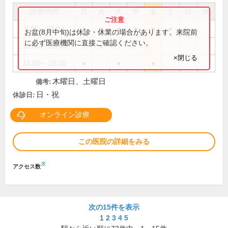
診療時間
月
火
水
木
金
土
日
祝
9:00～13:00
●
●
●
●
●
●
お盆(8月中旬)は休診・休業の場合があります。来院前
に必ず医療機関に直接ご確認ください。
15:00～18:00
●
×閉じる
15:00～19:00
●
●
●
木曜日、土曜日
備考:
日・祝
休診日:
オンライン診療
この医院の詳細をみる
※
アクセス数
次の15件を表示
1
2
3
4
5