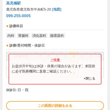
高見橋駅
鹿児島県鹿児島市中央町5-20
[地図]
099-255-0005
診療科目
内科
胃腸科
消化器科
循環器科
診療/受付時間・休診日
診療時間
月
火
水
木
金
土
日
祝
9:00～13:00
●
●
●
●
●
●
お盆(8月中旬)は休診・休業の場合があります。来院前
に必ず医療機関に直接ご確認ください。
14:30～18:00
●
●
●
●
×閉じる
日・祝
休診日:
この医院の詳細をみる