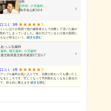
ながい正彦歯科
歯科, 歯科口腔外科, 小児歯科, ...
鹿児島県鹿児島市名山町10-4
5
口コミ: 3件
くいしばりが原因で他の歯医者さんで治療して頂いた歯が
割れてしまっていました。歯が欠けていると口臭の原因に
もなり得るという...
続きを読む
あっぷる歯科
歯科, 矯正歯科, 小児歯科
鹿児島県鹿児島市紫原5丁目1-7
5
口コミ: 1件
アップル歯科お気に入りです、治療が終わっても通いたく
なるところです、忙しくなって予約取れなくなると困るの
で、控えめに教えます
続きを読む