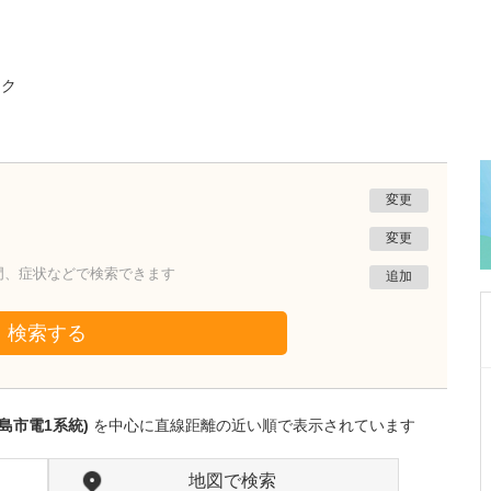
ック
変更
変更
門、症状などで検索できます
追加
検索する
神奈川県相模原市中央区
吉川整形外科
島市電1系統)
を中心に直線距離の近い順で表示されています
吉川 恭弘
院長
取材記事
貴院の診療方針について教えてください。
地図で検索