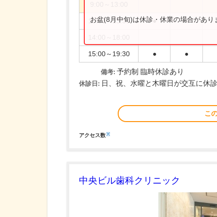
9:00～13:00
お盆(8月中旬)は休診・休業の場合があ
10:00～13:30
●
●
14:00～18:00
15:00～19:30
●
●
予約制 臨時休診あり
備考:
日、祝、水曜と木曜日が交互に休
休診日:
こ
※
アクセス数
中央ビル歯科クリニック