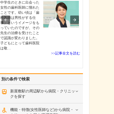
中学生のときに出会った
貴院の診療内容
女性の歯科医師に憧れた
内科・小児科・
ことです。幼い頃は「歯
を掲げ、地域に
科医師は男性がする仕
総合的な診療を
事」というイメージをも
ます。風邪や生
っていたのですが、その
といった一般内
先生の治療を受けたこと
から、外傷や関
で認識が変わりました。
の痛みなどの整
子どもにとって歯科医院
な症状まで幅広
は敬…
ており、お子さ
>>記事全文を読む
高…
別の条件で検索
新屋敷駅の周辺駅から病院・クリニッ
クを探す
機能・特徴(女性医師など)から病院・