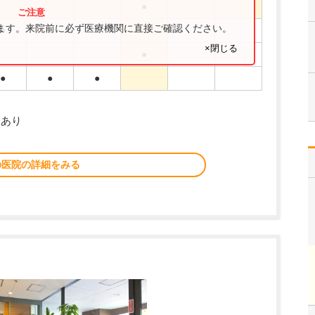
●
ります。来院前に必ず医療機関に直接ご確認ください。
●
●
●
×閉じる
●
●
●
●
診あり
の医院の詳細をみる