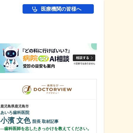
医療機関の皆様へ
医師(ドクター)の
鹿児島県鹿児島市
鹿児島県鹿児島市
あいろ歯科医院
緑ヶ丘クリニッ
新田 翔
小濱 文色
院長
院長
取材記事
桂 久和
歯科医師を志したきっかけを教えてください。
医師