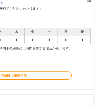
こと
無料でご利用いただけます）
水
木
金
土
日
祝
●
●
●
●
●
●
夜時間帯の回答には時間を要する場合があります。
料で医師に相談する