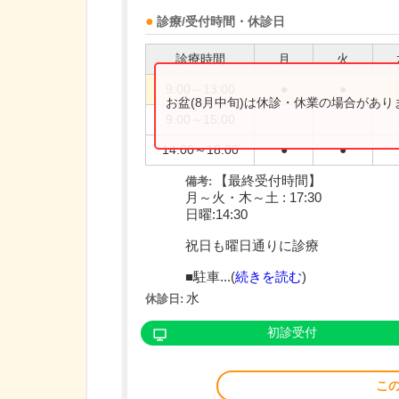
診療/受付時間・休診日
診療時間
月
火
9:00～13:00
●
●
お盆(8月中旬)は休診・休業の場合があ
9:00～15:00
14:00～18:00
●
●
【最終受付時間】
備考:
月～火・木～土 : 17:30
日曜:14:30
祝日も曜日通りに診療
■駐車...(
続きを読む
)
水
休診日:
初診受付
こ