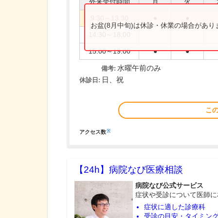
外来受付時間
月
火
9:30～13:30
●
●
お盆(8月中旬)は休診・休業の場合があ
14:30～18:00
15:00～19:00
●
●
水曜午前のみ
備考:
日、祝
休診日:
こ
※
アクセス数
【24h】
病院なび医療相談
病院なび公式サービス
症状や受診について医師に
症状に適した診療科
受診の目安・タイミン