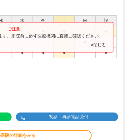
水
木
金
土
日
祝
●
●
●
●
ります。来院前に必ず医療機関に直接ご確認ください。
●
×閉じる
●
●
●
●
初診・再診電話受付
の医院の詳細をみる