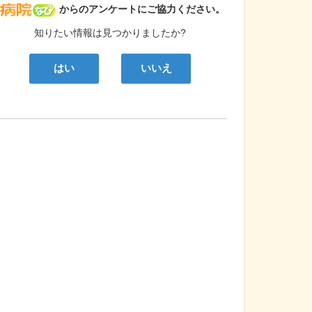
病院なび
からのアンケートにご協力ください。
知りたい情報は見つかりましたか?
はい
いいえ