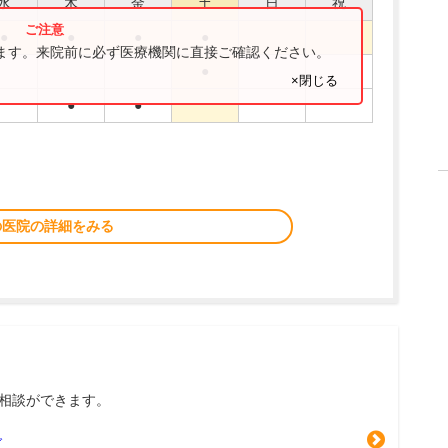
水
木
金
土
日
祝
●
●
●
●
ります。来院前に必ず医療機関に直接ご確認ください。
●
×閉じる
●
●
の医院の詳細をみる
相談ができます。
グ