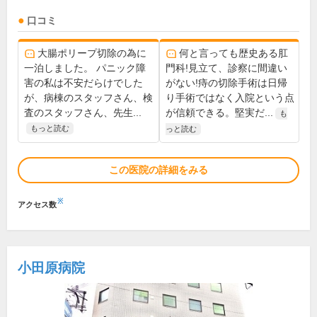
口コミ
大腸ポリープ切除の為に
何と言っても歴史ある肛
一泊しました。 パニック障
門科!見立て、診察に間違い
害の私は不安だらけでした
がない!痔の切除手術は日帰
が、病棟のスタッフさん、検
り手術ではなく入院という点
査のスタッフさん、先生...
が信頼できる。堅実だ...
も
もっと読む
っと読む
この医院の詳細をみる
※
アクセス数
小田原病院