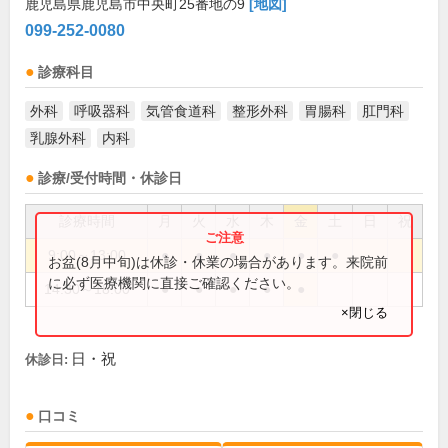
鹿児島県鹿児島市中央町25番地の9
[地図]
099-252-0080
診療科目
外科
呼吸器科
気管食道科
整形外科
胃腸科
肛門科
乳腺外科
内科
診療/受付時間・休診日
診療時間
月
火
水
木
金
土
日
祝
9:00～13:00
●
●
●
●
●
●
お盆(8月中旬)は休診・休業の場合があります。来院前
に必ず医療機関に直接ご確認ください。
14:30～18:00
●
●
●
●
●
×閉じる
日・祝
休診日:
口コミ