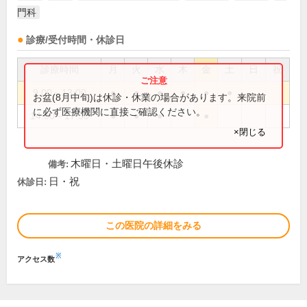
門科
診療/受付時間・休診日
診療時間
月
火
水
木
金
土
日
祝
9:00～13:00
●
●
●
●
●
●
お盆(8月中旬)は休診・休業の場合があります。来院前
に必ず医療機関に直接ご確認ください。
14:00～17:30
●
●
●
●
×閉じる
木曜日・土曜日午後休診
備考:
日・祝
休診日:
この医院の詳細をみる
※
アクセス数