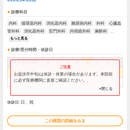
診療科目
内科
循環器内科
消化器内科
糖尿病内科
外科
心臓血
管外科
消化器外科
肛門外科
内視鏡外科
麻酔科
...
もっと見る
診療/受付時間・休診日
外来受付時間
月
火
水
木
金
土
日
祝
8:30～12:30
●
●
●
●
●
●
お盆(8月中旬)は休診・休業の場合があります。来院前
に必ず医療機関に直接ご確認ください。
14:00～17:30
●
●
●
●
●
×閉じる
日、祝
休診日:
この医院の詳細をみる