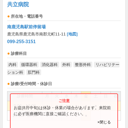
共立病院
所在地・電話番号
南鹿児島駅前停留場
鹿児島県鹿児島市南郡元町11-11
[地図]
099-255-3151
診療科目
内科
循環器科
消化器科
外科
整形外科
リハビリテー
ション科
肛門科
診療/受付時間・休診日
診療時間
月
火
水
木
金
土
日
祝
9:00～13:00
●
●
●
●
●
●
お盆(8月中旬)は休診・休業の場合があります。来院前
に必ず医療機関に直接ご確認ください。
14:00～18:00
●
●
●
●
●
×閉じる