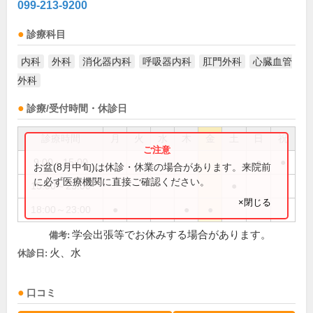
099-213-9200
診療科目
内科
外科
消化器内科
呼吸器内科
肛門外科
心臓血管
外科
診療/受付時間・休診日
診療時間
月
火
水
木
金
土
日
祝
9:00～15:00
●
●
お盆(8月中旬)は休診・休業の場合があります。来院前
に必ず医療機関に直接ご確認ください。
15:00～23:00
●
×閉じる
18:00～23:00
●
●
●
学会出張等でお休みする場合があります。
備考:
火、水
休診日:
口コミ