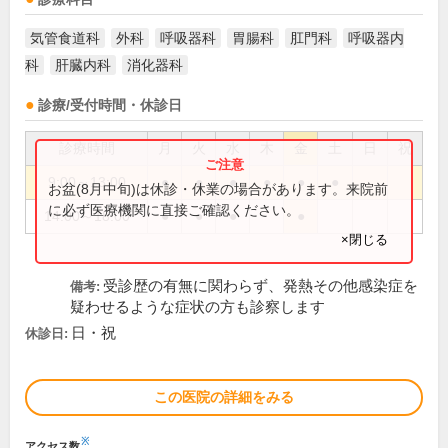
気管食道科
外科
呼吸器科
胃腸科
肛門科
呼吸器内
科
肝臓内科
消化器科
診療/受付時間・休診日
診療時間
月
火
水
木
金
土
日
祝
9:00～13:00
●
●
●
●
●
●
お盆(8月中旬)は休診・休業の場合があります。来院前
に必ず医療機関に直接ご確認ください。
14:00～18:00
●
●
●
●
×閉じる
受診歴の有無に関わらず、発熱その他感染症を
備考:
疑わせるような症状の方も診察します
日・祝
休診日:
この医院の詳細をみる
※
アクセス数