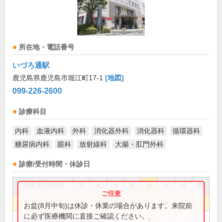
所在地・電話番号
いづろ通駅
鹿児島県鹿児島市堀江町17-1
[地図]
099-226-2600
診療科目
内科
血液内科
外科
消化器外科
消化器科
循環器科
糖尿病内科
眼科
放射線科
大腸・肛門外科
診療/受付時間・休診日
外来受付時間
月
火
水
木
金
土
日
祝
8:30～12:30
●
●
●
●
●
●
お盆(8月中旬)は休診・休業の場合があります。来院前
に必ず医療機関に直接ご確認ください。
14:00～17:30
●
●
●
●
●