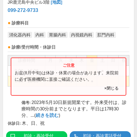
JR鹿児島中央ビル3階
[地図]
099-272-9733
診療科目
消化器内科
内科
胃腸内科
内視鏡内科
肛門内科
診療/受付時間・休診日
診療時間
月
火
水
木
金
土
日
祝
9:00～16:00
●
お盆(8月中旬)は休診・休業の場合があります。来院前
に必ず医療機関に直接ご確認ください。
9:00～18:00
●
●
●
●
×閉じる
2023年5月10日新規開業です。外来受付は、診
備考:
療時間の30分前までとなります。平日は17時30
分、...(
続きを読む
)
木、日、祝
休診日:
初診・再診受付
初診・再診電話受付