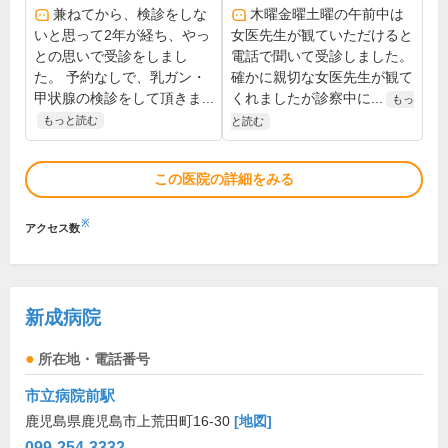
兼ねてから、検診をしな
木曜金曜土曜の午前中は
いと思って2年が経ち、やっ
女医先生が観ていただけると
との思いで受診をしまし
電話で聞いて受診しました。
た。 予約なしで、乳ガン・
確かに親切な女医先生が観て
甲状腺の検診をして頂きま...
くれましたが診察中に...
もっ
もっと読む
と読む
この医院の詳細をみる
※
アクセス数
新成病院
所在地・電話番号
市立病院前駅
鹿児島県鹿児島市上荒田町16-30
[地図]
099-254-3332