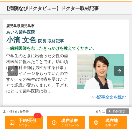
【病院なびドクタビュー】ドクター取材記事
鹿児島県鹿児島市
あいろ歯科医院
小濱 文色
院長
取材記事
歯科医師を志したきっかけを教えてください。
中学生のときに出会った女性の歯
科医師に憧れたことです。幼い頃
は「歯科医師は男性がする仕事」
というイメージをもっていたので
すが、その先生の治療を受けたこ
とで認識が変わりました。子ども
にとって歯科医院は敬…
>>記事全文を読む
条件変更
4
予約/受付
現在診療
現在地