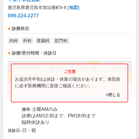
鹿児島県鹿児島市加治屋町9-8
[地図]
099-224-2277
診療科目
内科
外科
胃腸科
肛門科
診療/受付時間・休診日
外来受付時間
月
火
水
木
金
土
日
祝
8:30～11:30
●
●
●
●
●
●
お盆(8月中旬)は休診・休業の場合があります。来院前
に必ず医療機関に直接ご確認ください。
14:00～17:30
●
●
●
●
●
×閉じる
土曜AMのみ
備考:
診療はAM12:30まで、PM18:00まで
臨時休診あり
日・祝
休診日: