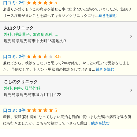
5
口コミ: 2件
肩凝りが酷くもうこの痛みを治せる事は出来ないと諦めていましたが、筋膜リ
リース注射が良いことを調べてキタゾノクリニックに行...
続きを読む
大山クリニック
外科, 呼吸器科, 気管食道科, ...
鹿児島県鹿児島市中央町25番地の9
3.5
口コミ: 2件
兼ねてから、検診をしないと思って2年が経ち、やっとの思いで受診をしまし
た。 予約なしで、乳ガン・甲状腺の検診をして頂きま...
続きを読む
こしのクリニック
外科, 内科, 肛門外科
鹿児島県鹿児島市城西1丁目2-22
5
口コミ: 3件
産後、裂肛(切れ痔)になってしまい完治を目的に伺いました!痔の病院は違う所
にも行きましたが、こちらで処方して下さった薬は...
続きを読む