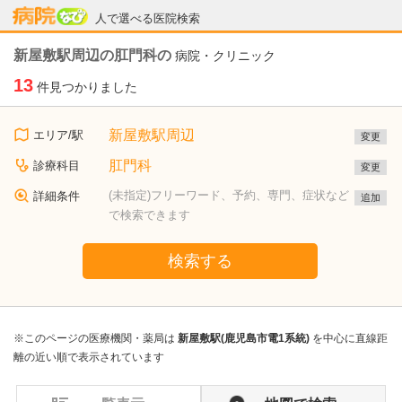
病院なび
人で選べる医院検索
新屋敷駅周辺の肛門科の
病院・クリニック
13
件見つかりました
新屋敷駅周辺
エリア/駅
変更
肛門科
診療科目
変更
(未指定)フリーワード、予約、専門、症状など
詳細条件
追加
で検索できます
検索する
※このページの医療機関・薬局は
新屋敷駅(鹿児島市電1系統)
を中心に直線距
離の近い順で表示されています