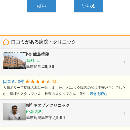
はい
いいえ
口コミがある病院・クリニック
医療法人潤愛会
鮫島病院
内科, 外科, 胃腸科, ...
鹿児島県鹿児島市加治屋町9-8
4.5
口コミ: 2件
大腸ポリープ切除の為に一泊しました。 パニック障害の私は不安だらけでした
が、病棟のスタッフさん、検査のスタッフさん、先生...
続きを読む
夜間休日診療所 キタゾノクリニック
内科, 外科, 消化器内科, ...
鹿児島県鹿児島市鹿児島市平之町9-1