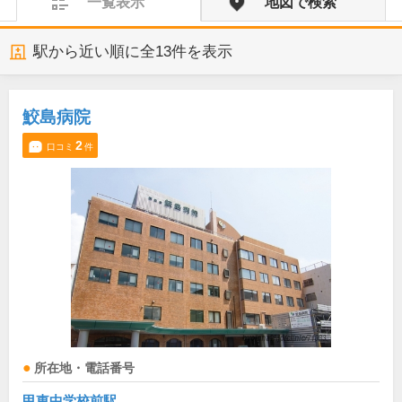
一覧表示
地図で検索
駅から近い順に全
13
件を表示
鮫島病院
2
口コミ
件
所在地・電話番号
甲東中学校前駅