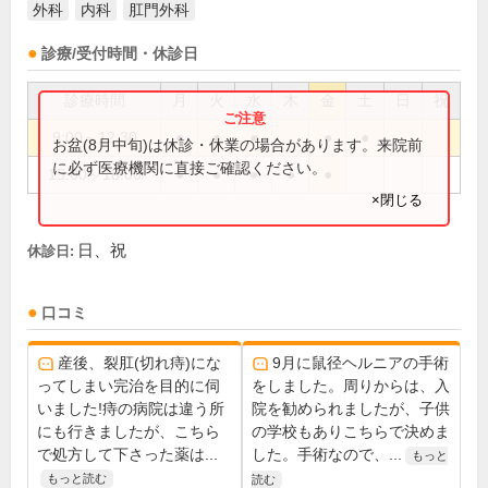
外科
内科
肛門外科
診療/受付時間・休診日
診療時間
月
火
水
木
金
土
日
祝
9:00～12:30
●
●
●
●
●
お盆(8月中旬)は休診・休業の場合があります。来院前
に必ず医療機関に直接ご確認ください。
15:00～18:00
●
●
●
●
●
×閉じる
日、祝
休診日:
口コミ
産後、裂肛(切れ痔)にな
9月に鼠径ヘルニアの手術
ってしまい完治を目的に伺
をしました。周りからは、入
いました!痔の病院は違う所
院を勧められましたが、子供
にも行きましたが、こちら
の学校もありこちらで決めま
で処方して下さった薬は...
した。手術なので、...
もっと
もっと読む
読む