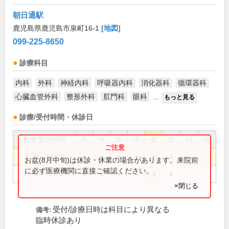
朝日通駅
鹿児島県鹿児島市泉町16-1
[地図]
099-225-8650
診療科目
内科
外科
神経内科
呼吸器内科
消化器科
循環器科
心臓血管外科
整形外科
肛門科
眼科
...
もっと見る
診療/受付時間・休診日
外来受付時間
月
火
水
木
金
土
日
祝
8:30～13:00
●
●
●
●
●
●
お盆(8月中旬)は休診・休業の場合があります。来院前
に必ず医療機関に直接ご確認ください。
14:00～17:30
●
●
●
●
●
●
×閉じる
受付/診療日時は科目により異なる
備考:
臨時休診あり