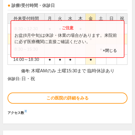
診療/受付時間・休診日
外来受付時間
月
火
水
木
金
土
日
祝
8:30～12:30
●
●
●
●
お盆(8月中旬)は休診・休業の場合があります。来院前
8:30～13:00
●
に必ず医療機関に直接ご確認ください。
8:30～15:30
●
×閉じる
14:00～18:30
●
●
●
●
木曜AMのみ 土曜15:30まで 臨時休診あり
備考:
日・祝
休診日:
この医院の詳細をみる
※
アクセス数