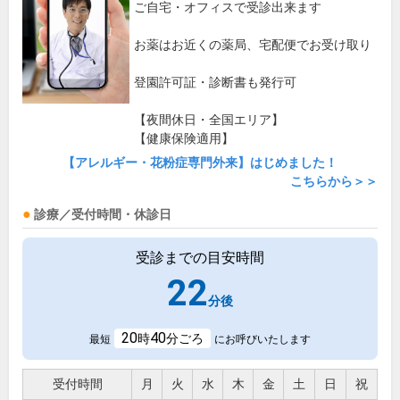
ご自宅・オフィスで受診出来ます
お薬はお近くの薬局、宅配便でお受け取り
登園許可証・診断書も発行可
【夜間休日・全国エリア】
【健康保険適用】
【アレルギー・花粉症専門外来】はじめました！
こちらから＞＞
診療／受付時間・休診日
受診までの目安時間
22
分後
20
40
時
分ごろ
最短
にお呼びいたします
受付時間
月
火
水
木
金
土
日
祝