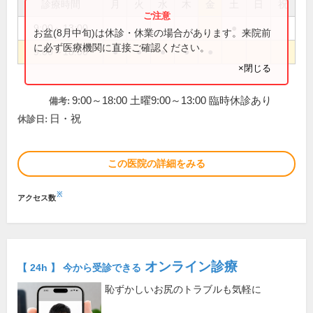
診療時間
月
火
水
木
金
土
日
祝
9:00～13:00
●
お盆(8月中旬)は休診・休業の場合があります。来院前
に必ず医療機関に直接ご確認ください。
9:00～18:00
●
●
●
●
●
×閉じる
9:00～18:00 土曜9:00～13:00 臨時休診あり
備考:
日・祝
休診日:
この医院の詳細をみる
※
アクセス数
オンライン診療
【 24h 】 今から受診できる
恥ずかしいお尻のトラブルも気軽に