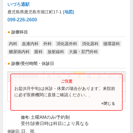
いづろ通駅
鹿児島県鹿児島市堀江町17-1
[地図]
099-226-2600
診療科目
内科
血液内科
外科
消化器外科
消化器科
循環器科
糖尿病内科
眼科
放射線科
大腸・肛門外科
診療/受付時間・休診日
外来受付時間
月
火
水
木
金
土
日
祝
8:30～12:30
●
●
●
●
●
●
お盆(8月中旬)は休診・休業の場合があります。来院前
に必ず医療機関に直接ご確認ください。
14:00～17:30
●
●
●
●
●
×閉じる
土曜AMのみ/予約制
備考:
受付/診療日時は科目により異なる
日、祝
休診日: