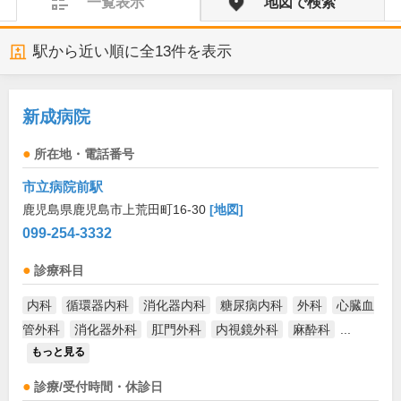
一覧表示
地図で検索
駅から近い順に全
13
件を表示
新成病院
所在地・電話番号
市立病院前駅
鹿児島県鹿児島市上荒田町16-30
[地図]
099-254-3332
診療科目
内科
循環器内科
消化器内科
糖尿病内科
外科
心臓血
管外科
消化器外科
肛門外科
内視鏡外科
麻酔科
...
もっと見る
診療/受付時間・休診日