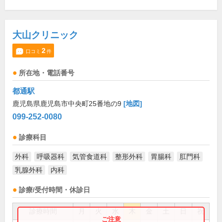
大山クリニック
2
口コミ
件
所在地・電話番号
都通駅
鹿児島県鹿児島市中央町25番地の9
[地図]
099-252-0080
診療科目
外科
呼吸器科
気管食道科
整形外科
胃腸科
肛門科
乳腺外科
内科
診療/受付時間・休診日
診療時間
月
火
水
木
金
土
日
祝