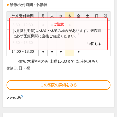
診療/受付時間・休診日
外来受付時間
月
火
水
木
金
土
日
祝
8:30～12:30
●
●
●
●
お盆(8月中旬)は休診・休業の場合があります。来院前
8:30～13:00
●
に必ず医療機関に直接ご確認ください。
8:30～15:30
●
×閉じる
14:00～18:30
●
●
●
●
木曜AMのみ 土曜15:30まで 臨時休診あり
備考:
日・祝
休診日:
この医院の詳細をみる
※
アクセス数