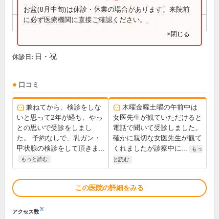
9:00～13:00
●
●
●
●
●
●
お盆(8月中旬)は休診・休業の場合があります。来院前
に必ず医療機関に直接ご確認ください。
14:30～18:00
●
●
●
●
●
×閉じる
日・祝
休診日:
口コミ
兼ねてから、検診をしな
木曜金曜土曜の午前中は
いと思って2年が経ち、やっ
女医先生が観ていただけると
との思いで受診をしまし
電話で聞いて受診しました。
た。 予約なしで、乳ガン・
確かに親切な女医先生が観て
甲状腺の検診をして頂きま...
くれましたが診察中に...
もっ
もっと読む
と読む
この医院の詳細をみる
※
アクセス数