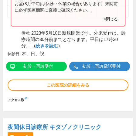
9:00～16:00
●
お盆(8月中旬)は休診・休業の場合があります。来院前
に必ず医療機関に直接ご確認ください。
9:00～18:00
●
●
●
●
×閉じる
2023年5月10日新規開業です。外来受付は、診
備考:
療時間の30分前までとなります。平日は17時30
分、...(
続きを読む
)
木、日、祝
休診日:
初診・再診受付
初診・再診電話受付
この医院の詳細をみる
※
アクセス数
夜間休日診療所 キタゾノクリニック