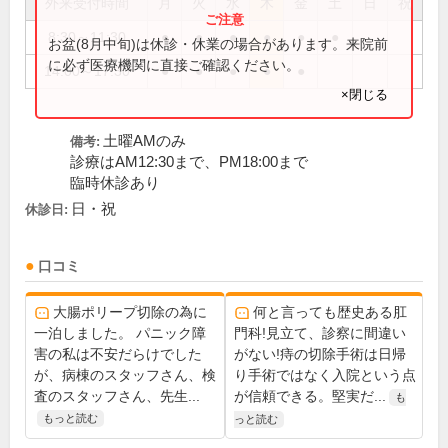
外来受付時間
月
火
水
木
金
土
日
祝
8:30～11:30
●
●
●
●
●
●
お盆(8月中旬)は休診・休業の場合があります。来院前
に必ず医療機関に直接ご確認ください。
14:00～17:30
●
●
●
●
●
×閉じる
土曜AMのみ
備考:
診療はAM12:30まで、PM18:00まで
臨時休診あり
日・祝
休診日:
口コミ
大腸ポリープ切除の為に
何と言っても歴史ある肛
一泊しました。 パニック障
門科!見立て、診察に間違い
害の私は不安だらけでした
がない!痔の切除手術は日帰
が、病棟のスタッフさん、検
り手術ではなく入院という点
査のスタッフさん、先生...
が信頼できる。堅実だ...
も
もっと読む
っと読む