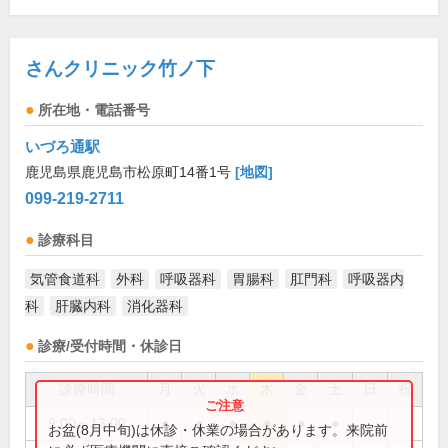
さんクリニック竹ノ下
所在地・電話番号
いづろ通駅
鹿児島県鹿児島市松原町14番1号
[地図]
099-219-2711
診療科目
気管食道科
外科
呼吸器科
胃腸科
肛門科
呼吸器内
科
肝臓内科
消化器科
診療/受付時間・休診日
診療時間
月
火
水
木
金
土
日
祝
9:00～13:00
●
●
●
●
●
●
お盆(8月中旬)は休診・休業の場合があります。来院前