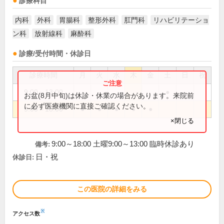
診療科目
内科
外科
胃腸科
整形外科
肛門科
リハビリテーショ
ン科
放射線科
麻酔科
診療/受付時間・休診日
診療時間
月
火
水
木
金
土
日
祝
9:00～13:00
●
お盆(8月中旬)は休診・休業の場合があります。来院前
に必ず医療機関に直接ご確認ください。
9:00～18:00
●
●
●
●
●
×閉じる
9:00～18:00 土曜9:00～13:00 臨時休診あり
備考:
日・祝
休診日:
この医院の詳細をみる
※
アクセス数