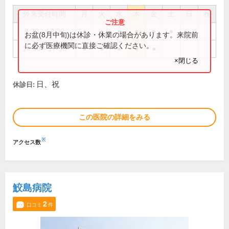
外来受付時間
月
火
水
木
金
土
日
祝
8:30～12:30
●
●
●
●
●
●
お盆(8月中旬)は休診・休業の場合があります。来院前
に必ず医療機関に直接ご確認ください。
14:00～17:30
●
●
●
●
●
×閉じる
日、祝
休診日:
この医院の詳細をみる
※
アクセス数
鮫島病院
2
口コミ
件