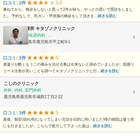
3.5
口コミ: 2件
兼ねてから、検診をしないと思って2年が経ち、やっとの思いで受診をしまし
た。 予約なしで、乳ガン・甲状腺の検診をして頂きま...
続きを読む
夜間休日診療所 キタゾノクリニック
内科, 外科, 消化器内科, ...
鹿児島県鹿児島市鹿児島市平之町9-1
5
口コミ: 2件
肩凝りが酷くもうこの痛みを治せる事は出来ないと諦めていましたが、筋膜リ
リース注射が良いことを調べてキタゾノクリニックに行...
続きを読む
こしのクリニック
外科, 内科, 肛門外科
鹿児島県鹿児島市城西1丁目2-22
5
口コミ: 3件
産後、裂肛(切れ痔)になってしまい完治を目的に伺いました!痔の病院は違う所
にも行きましたが、こちらで処方して下さった薬は...
続きを読む