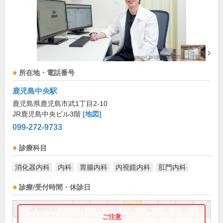
所在地・電話番号
鹿児島中央駅
鹿児島県鹿児島市武1丁目2-10
JR鹿児島中央ビル3階
[地図]
099-272-9733
診療科目
消化器内科
内科
胃腸内科
内視鏡内科
肛門内科
診療/受付時間・休診日
診療時間
月
火
水
木
金
土
日
祝