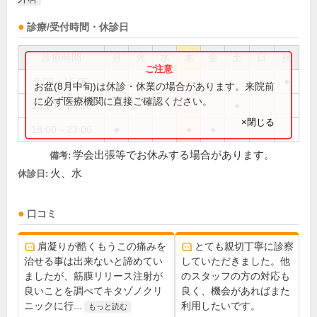
診療/受付時間・休診日
診療時間
月
火
水
木
金
土
日
祝
9:00～15:00
●
●
お盆(8月中旬)は休診・休業の場合があります。来院前
に必ず医療機関に直接ご確認ください。
15:00～23:00
●
×閉じる
18:00～23:00
●
●
●
学会出張等でお休みする場合があります。
備考:
火、水
休診日:
口コミ
肩凝りが酷くもうこの痛みを
とても親切丁寧に診察
治せる事は出来ないと諦めてい
していただきました。他
ましたが、筋膜リリース注射が
のスタッフの方の対応も
良いことを調べてキタゾノクリ
良く、機会があればまた
ニックに行...
利用したいです。
もっと読む