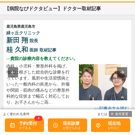
【病院なびドクタビュー】ドクター取材記事
鹿児島県鹿児島市
緑ヶ丘クリニック
新田 翔
院長
桂 久和
医師
取材記事
貴院の診療内容を教えてください。
内科・小児科・整形外科を掲げ、
地域に根ざした総合的な診療を行
っています。風邪や生活習慣病と
いった一般内科の疾患から、外傷
や関節・筋肉の痛みなどの整形外
科的な症状まで幅広く対応してお
り、お子さんからご高…
>>記事全文を読む
条件変更
4
予約/受付
現在診療
現在地