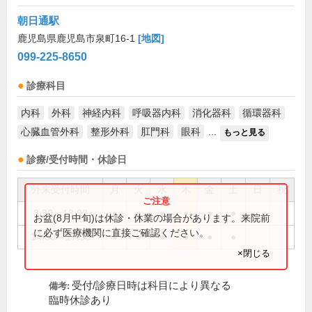
朝日通駅
鹿児島県鹿児島市泉町16-1
[地図]
099-225-8650
診療科目
内科
外科
神経内科
呼吸器内科
消化器科
循環器科
心臓血管外科
整形外科
肛門科
眼科
...
もっと見る
診療/受付時間・休診日
外来受付時間
月
火
水
木
金
土
日
祝
8:30～13:00
●
●
●
●
●
●
お盆(8月中旬)は休診・休業の場合があります。来院前
に必ず医療機関に直接ご確認ください。
14:00～17:30
●
●
●
●
●
●
×閉じる
受付/診療日時は科目により異なる
備考:
臨時休診あり