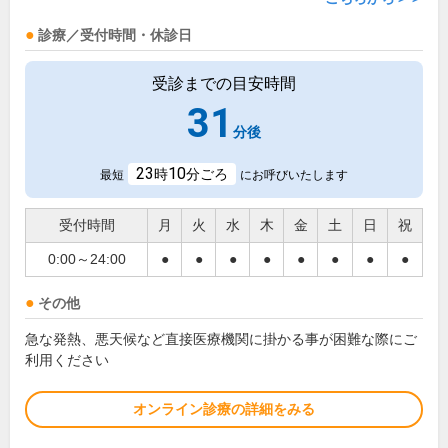
診療／受付時間・休診日
受診までの目安時間
31
分後
23
10
時
分ごろ
最短
にお呼びいたします
受付時間
月
火
水
木
金
土
日
祝
0:00～24:00
●
●
●
●
●
●
●
●
その他
急な発熱、悪天候など直接医療機関に掛かる事が困難な際にご
利用ください
オンライン診療の詳細をみる