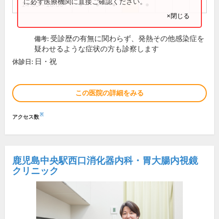
に必ず医療機関に直接ご確認ください。
14:00～18:00
●
●
●
●
×閉じる
受診歴の有無に関わらず、発熱その他感染症を
備考:
疑わせるような症状の方も診察します
日・祝
休診日:
この医院の詳細をみる
※
アクセス数
鹿児島中央駅西口消化器内科・胃大腸内視鏡
クリニック