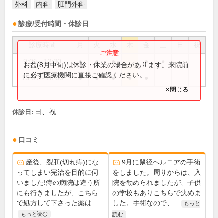
外科
内科
肛門外科
診療/受付時間・休診日
診療時間
月
火
水
木
金
土
日
祝
9:00～12:30
●
●
●
●
●
お盆(8月中旬)は休診・休業の場合があります。来院前
に必ず医療機関に直接ご確認ください。
15:00～18:00
●
●
●
●
●
×閉じる
日、祝
休診日:
口コミ
産後、裂肛(切れ痔)にな
9月に鼠径ヘルニアの手術
ってしまい完治を目的に伺
をしました。周りからは、入
いました!痔の病院は違う所
院を勧められましたが、子供
にも行きましたが、こちら
の学校もありこちらで決めま
で処方して下さった薬は...
した。手術なので、...
もっと
もっと読む
読む