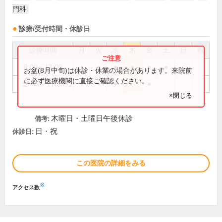
門科
診療/受付時間・休診日
診療時間
月
火
水
木
金
土
日
祝
9:00～13:00
●
●
●
●
●
●
お盆(8月中旬)は休診・休業の場合があります。来院前
に必ず医療機関に直接ご確認ください。
14:00～17:30
●
●
●
●
×閉じる
木曜日・土曜日午後休診
備考:
日・祝
休診日:
この医院の詳細をみる
※
アクセス数