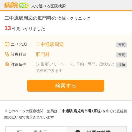
病院なび
人で選べる医院検索
二中通駅周辺の肛門科の
病院・クリニック
13
件見つかりました
二中通駅周辺
エリア/駅
変更
肛門科
診療科目
変更
(未指定)フリーワード、予約、専門、症状など
詳細条件
追加
で検索できます
検索する
※このページの医療機関・薬局は
二中通駅(鹿児島市電1系統)
を中心に直線距
離の近い順で表示されています