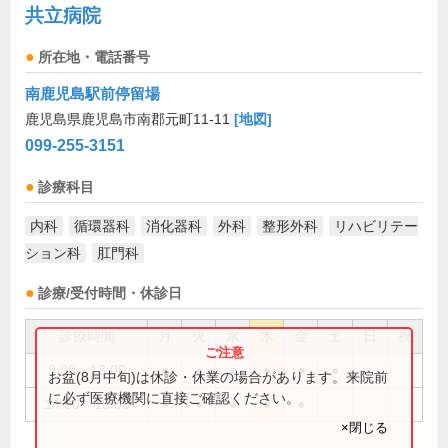
共立病院
所在地・電話番号
南鹿児島駅前停留場
鹿児島県鹿児島市南郡元町11-11
[地図]
099-255-3151
診療科目
内科
循環器科
消化器科
外科
整形外科
リハビリテー
ション科
肛門科
診療/受付時間・休診日
診療時間
月
火
水
木
金
土
日
祝
9:00～13:00
●
●
●
●
●
●
お盆(8月中旬)は休診・休業の場合があります。来院前
に必ず医療機関に直接ご確認ください。
14:00～18:00
●
●
●
●
●
×閉じる