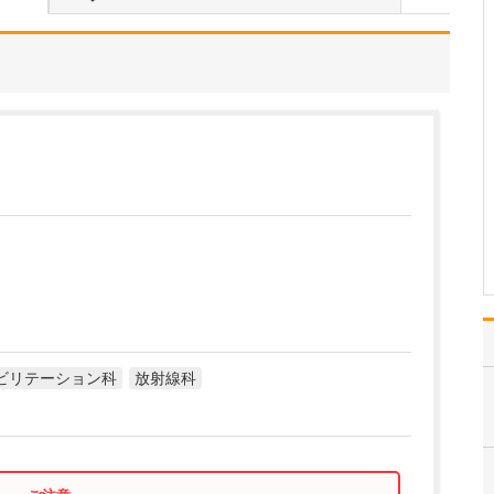
ください。
私が大切にしているの
は“おせっかい”と“ホスピ
タリティ”です。患者さん
の体や症状改善だけでな
く、病気に関連していそ
うな生活面や心の状態に
時間をかけてでも踏み込
んで、心のつかえも解消
され安心。それが私の…
>>記事全文を読む
ビリテーション科
放射線科