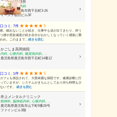
ラグーナ診療所
精神科, 心療内科
鹿児島県鹿児島市西千石町3-26
イースト朝日ビル3F
5
口コミ: 7件
夜、眠れないことが続き、仕事中も涙が出てきたり、抑う
つ感や意欲減退が続き自分がおかしくなっていく感覚に襲
われ、このままで...
続きを読む
かごしま高岡病院
内科, 心療内科, 糖尿病内科, ...
鹿児島県鹿児島市西千石町14番12
5
口コミ: 1件
カフェも併設されて、大変綺麗な病院です。健康診断に行
っていますが、システムがきちんとしており待ち時間も少
ないです。
続きを読む
井上メンタルクリニック
精神科, 脳神経内科, 心療内科, ...
鹿児島県鹿児島市山下町9番26号
ファインビル3階