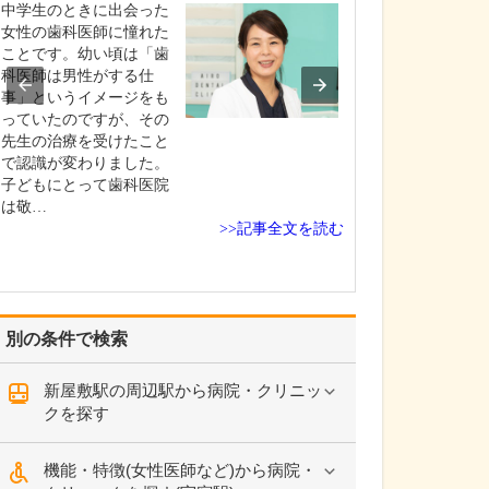
診療されていま
中学生のときに出会った
ありますか?
女性の歯科医師に憧れた
父の代から「地
ことです。幼い頃は「歯
りつけ医として
科医師は男性がする仕
うなご相談にも
事」というイメージをも
という姿勢で診
っていたのですが、その
ており、その思
先生の治療を受けたこと
も変わっていま
で認識が変わりました。
の専門にかかわ
子どもにとって歯科医院
なかの不調や貧
は敬…
期障害による不
>>記事全文を読む
ど…
別の条件で検索
新屋敷駅の周辺駅から病院・クリニッ
クを探す
機能・特徴(女性医師など)から病院・