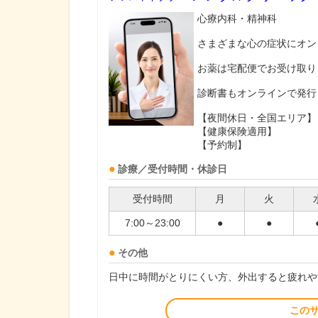
心療内科・精神科
さまざまな心の症状にオン
お薬は宅配便でお受け取り
診断書もオンラインで発行
【夜間休日・全国エリア】
【健康保険適用】
【予約制】
診療／受付時間・休診日
受付時間
月
火
7:00～23:00
●
●
その他
日中に時間がとりにくい方、外出すると疲れや
この