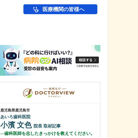
医療機関の皆様へ
医師(ドクター)の
鹿児島県鹿児島市
鹿児島県鹿児島市
あいろ歯科医院
冨永内科
小濱 文色
冨永 裕一
院長
取材記事
歯科医師を志したきっかけを教えてください。
外来診療につい