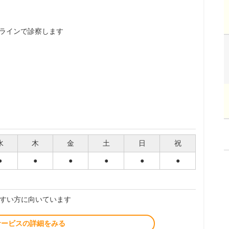
ラインで診察します
水
木
金
土
日
祝
●
●
●
●
●
●
すい方に向いています
サービスの詳細をみる