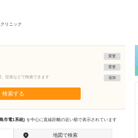
・クリニック
変更
変更
門、症状などで検索できます
追加
検索する
東京都八王子市
八王子内科・消化器内科クリニック
島市電1系統)
を中心に直線距離の近い順で表示されています
金崎 峰雄
院長
取材記事
先生が日々の診療で心がけていることを教えて
地図で検索