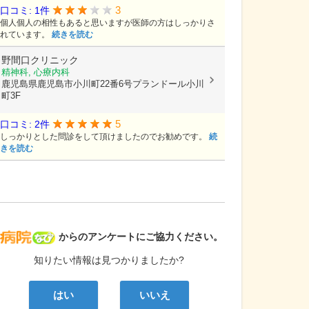
3
口コミ: 1件
個人個人の相性もあると思いますが医師の方はしっかりさ
れています。
続きを読む
野間口クリニック
精神科, 心療内科
鹿児島県鹿児島市小川町22番6号プランドール小川
町3F
5
口コミ: 2件
しっかりとした問診をして頂けましたのでお勧めです。
続
きを読む
病院なび
からのアンケートにご協力ください。
知りたい情報は見つかりましたか?
はい
いいえ