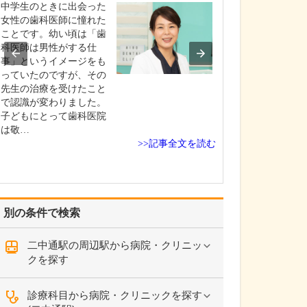
中学生のときに出会った
貴院の診療内容
女性の歯科医師に憧れた
内科・小児科・
ことです。幼い頃は「歯
を掲げ、地域に
科医師は男性がする仕
総合的な診療を
事」というイメージをも
ます。風邪や生
っていたのですが、その
といった一般内
先生の治療を受けたこと
から、外傷や関
で認識が変わりました。
の痛みなどの整
子どもにとって歯科医院
な症状まで幅広
は敬…
ており、お子さ
>>記事全文を読む
高…
別の条件で検索
二中通駅の周辺駅から病院・クリニッ
クを探す
診療科目から病院・クリニックを探す