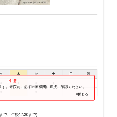
水
木
金
土
日
祝
●
●
●
●
ります。来院前に必ず医療機関に直接ご確認ください。
●
●
×閉じる
まで、午後17:30まで)