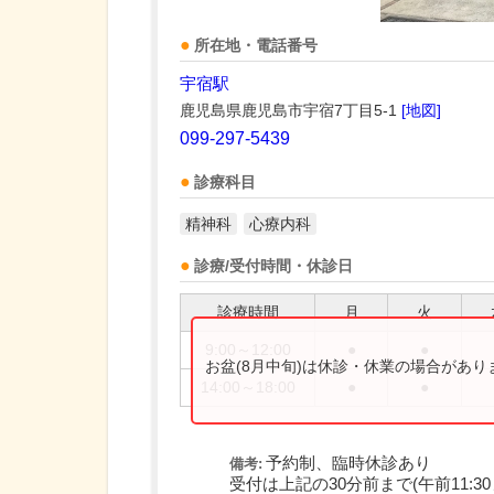
所在地・電話番号
宇宿駅
鹿児島県鹿児島市宇宿7丁目5-1
[地図]
099-297-5439
診療科目
精神科
心療内科
診療/受付時間・休診日
診療時間
月
火
9:00～12:00
●
●
お盆(8月中旬)は休診・休業の場合があ
14:00～18:00
●
●
予約制、臨時休診あり
備考:
受付は上記の30分前まで(午前11:30