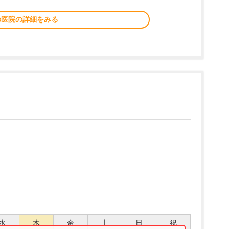
の医院の詳細をみる
水
木
金
土
日
祝