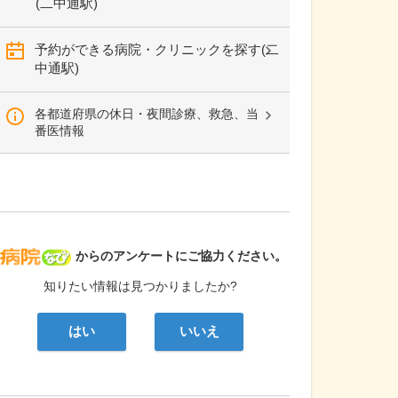
(二中通駅)
予約ができる病院・クリニックを探す(二
中通駅)
各都道府県の休日・夜間診療、救急、当
番医情報
病院なび
からのアンケートにご協力ください。
知りたい情報は見つかりましたか?
はい
いいえ