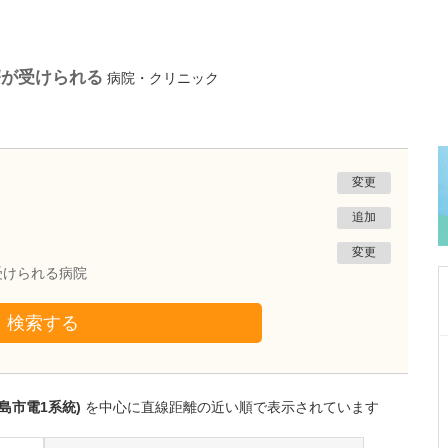
療が受けられる
病院・クリニック
変更
追加
変更
受けられる病院
検索する
福岡県春日市
陣の内脳神経外科クリニック
陣内 敬文
島市電1系統)
を中心に直線距離の近い順で表示されています
院長
取材記事
貴院には、どのような患者さんが来院されてい