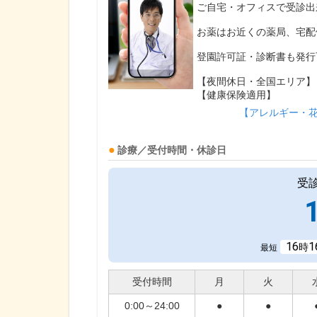
ご自宅・オフィスで受診出
お薬はお近くの薬局、宅配
登園許可証・診断書も発行
【夜間休日・全国エリア】
【健康保険適用】
【アレルギー・
診療／受付時間・休診日
受
16
1
時
最短
受付時間
月
火
0:00～24:00
●
●