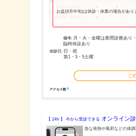
8:30～11:30
●
●
お盆(8月中旬)は休診・休業の場合があ
13:30～16:30
●
月・火・金曜は夜間診療あり・再診
備考:
臨時休診あり
日・祝
休診日:
第1・3・5土曜
こ
※
アクセス数
オンライン診
【 24h 】 今から受診できる
急な発熱や風邪などの体調