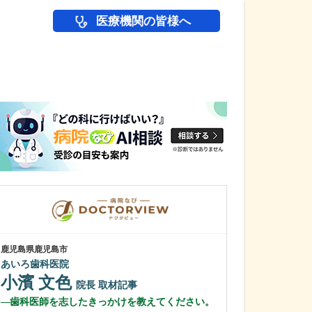
医療機関の皆様へ
医師(ドクター)の
鹿児島県鹿児島市
鹿児島県鹿児島市
あいろ歯科医院
緑ヶ丘クリニッ
新田 翔
小濱 文色
院長
院長
取材記事
桂 久和
歯科医師を志したきっかけを教えてください。
医師