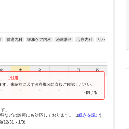
科
腫瘍内科
緩和ケア内科
泌尿器科
心療内科
リハ
水
木
金
土
日
祝
●
●
●
●
ります。来院前に必ず医療機関に直接ご確認ください。
●
●
●
●
×閉じる
ます。
などの診療にも対応しております。...(
続きを読む
)
2/31～1/3)