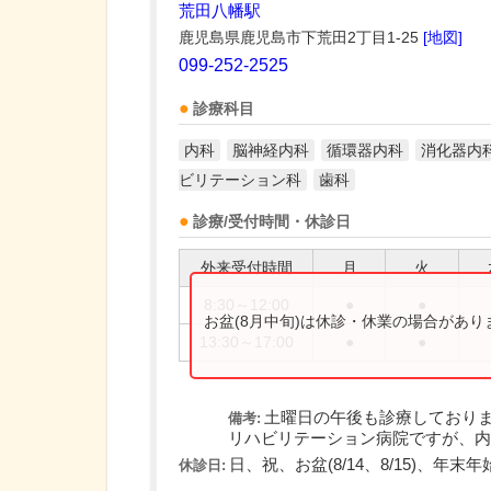
荒田八幡駅
鹿児島県鹿児島市下荒田2丁目1-25
[地図]
099-252-2525
診療科目
内科
脳神経内科
循環器内科
消化器内
ビリテーション科
歯科
診療/受付時間・休診日
外来受付時間
月
火
8:30～12:00
●
●
お盆(8月中旬)は休診・休業の場合があ
13:30～17:00
●
●
土曜日の午後も診療しており
備考:
リハビリテーション病院ですが、内科
日、祝、お盆(8/14、8/15)、年末年始(1
休診日: