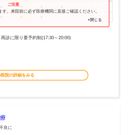
●
●
●
●
ります。来院前に必ず医療機関に直接ご確認ください。
●
●
●
×閉じる
に限り要予約制(17:30～20:00)
の医院の詳細をみる
療
不良に