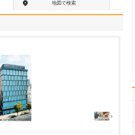
ますか?
地図で検索
頭痛やめまい、しびれ、
ふらつき、失神などの意
識障害、頭をぶつけた、
もの忘れなど、脳神経外
科領域のさまざまな症状
に対応していますので、
来院される患者さんは、
近隣の保育園に通う1～2
歳のお子さんから20代…
>>記事全文を読む