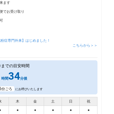
来ます
便でお受け取り
可
花粉症専門外来】はじめました！
こちらから＞＞
診までの目安時間
1
34
時間
分後
6
分ごろ
にお呼びいたします
水
木
金
土
日
祝
●
●
●
●
●
●