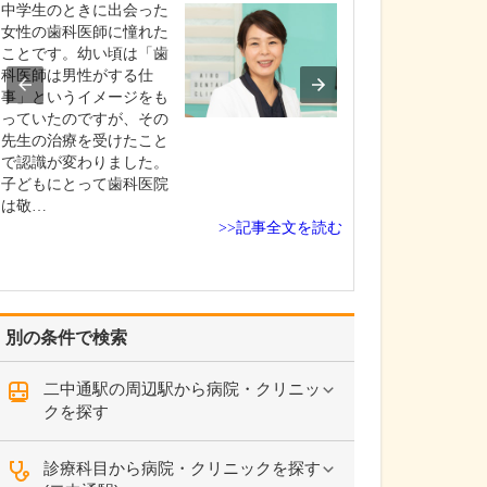
中学生のときに出会った
貴院の診療内容
女性の歯科医師に憧れた
内科・小児科・
ことです。幼い頃は「歯
を掲げ、地域に
科医師は男性がする仕
総合的な診療を
事」というイメージをも
ます。風邪や生
っていたのですが、その
といった一般内
先生の治療を受けたこと
から、外傷や関
で認識が変わりました。
の痛みなどの整
子どもにとって歯科医院
な症状まで幅広
は敬…
ており、お子さ
>>記事全文を読む
高…
別の条件で検索
二中通駅の周辺駅から病院・クリニッ
クを探す
診療科目から病院・クリニックを探す