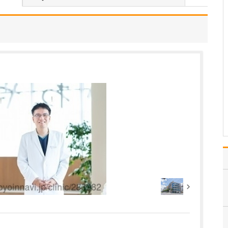
ですね。
「どんな病気やケガも拒
まずに年中無休で診る」
という初代理事長のポリ
シーを受け継ぎ、「急に
手が動かなくなった」
「頬が腫れて痛い」とい
った当院では専門外の患
者さんも応急的に診療
し、速やかに近隣の専門
医をご…
>>記事全文を読む