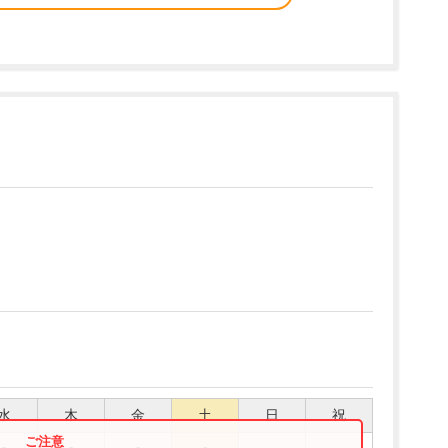
水
木
金
土
日
祝