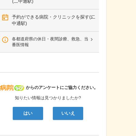
(二中通駅)
予約ができる病院・クリニックを探す(二
中通駅)
各都道府県の休日・夜間診療、救急、当
番医情報
病院なび
からのアンケートにご協力ください。
知りたい情報は見つかりましたか?
はい
いいえ