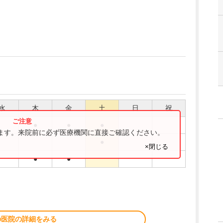
水
木
金
土
日
祝
●
●
●
ります。来院前に必ず医療機関に直接ご確認ください。
●
×閉じる
●
●
の医院の詳細をみる