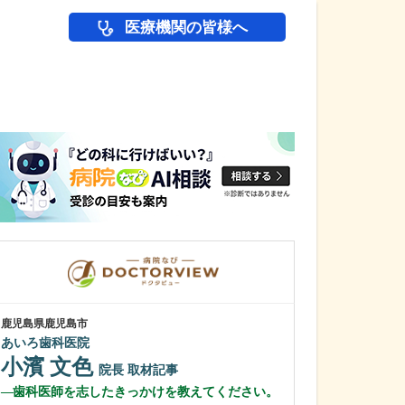
医療機関の皆様へ
医師(ドクター)の
鹿児島県鹿児島市
鹿児島県鹿児島市
あいろ歯科医院
緑ヶ丘クリニッ
新田 翔
小濱 文色
院長
院長
取材記事
桂 久和
歯科医師を志したきっかけを教えてください。
医師