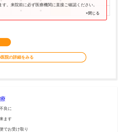
●
●
●
●
ります。来院前に必ず医療機関に直接ご確認ください。
●
●
×閉じる
の医院の詳細をみる
療
不良に
来ます
便でお受け取り