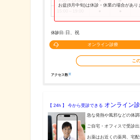
9:00～13:00
●
●
お盆(8月中旬)は休診・休業の場合があ
15:00～19:00
●
●
日、祝
休診日:
オンライン診療
こ
※
アクセス数
オンライン診
【 24h 】 今から受診できる
急な発熱や風邪などの体調
ご自宅・オフィスで受診出
お薬はお近くの薬局、宅配