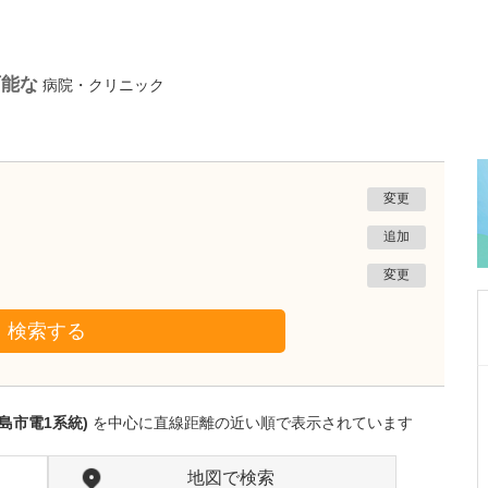
可能な
病院・クリニック
変更
追加
変更
検索する
鹿児島県鹿児島市
植村病院
島市電1系統)
を中心に直線距離の近い順で表示されています
川名 英世
院長
取材記事
貴院は地域の「駆け込み寺」のような存在なの
地図で検索