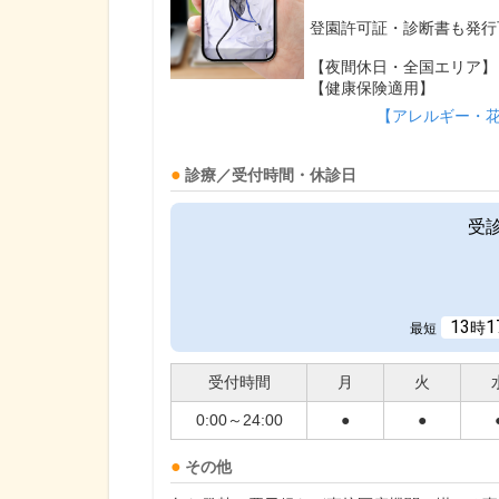
登園許可証・診断書も発行
【夜間休日・全国エリア】
【健康保険適用】
【アレルギー・
診療／受付時間・休診日
受
13
1
時
最短
受付時間
月
火
0:00～24:00
●
●
その他