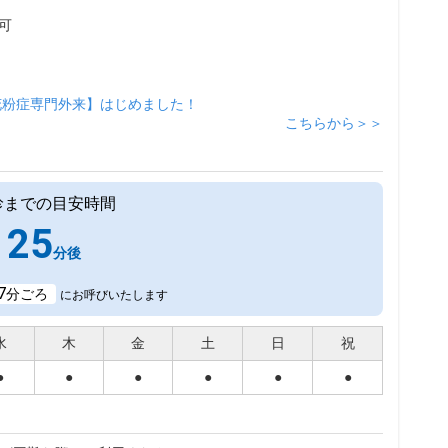
可
花粉症専門外来】はじめました！
こちらから＞＞
診までの目安時間
25
分後
7
分ごろ
にお呼びいたします
水
木
金
土
日
祝
●
●
●
●
●
●