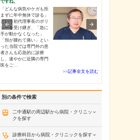
ですね。
貴院の診療内容
「どんな病気やケガも拒
内科・小児科・
まずに年中無休で診る」
を掲げ、地域に
という初代理事長のポリ
総合的な診療を
シーを受け継ぎ、「急に
ます。風邪や生
手が動かなくなった」
といった一般内
「頬が腫れて痛い」とい
から、外傷や関
った当院では専門外の患
の痛みなどの整
者さんも応急的に診療
な症状まで幅広
し、速やかに近隣の専門
ており、お子さ
医をご…
高…
>>記事全文を読む
別の条件で検索
二中通駅の周辺駅から病院・クリニッ
クを探す
診療科目から病院・クリニックを探す