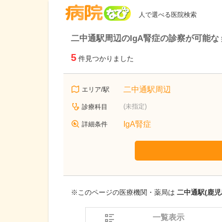
病院なび
人で選べる医院検索
二中通駅周辺のIgA腎症の診察が可能な
5
件見つかりました
二中通駅周辺
エリア/駅
(未指定)
診療科目
IgA腎症
詳細条件
※このページの医療機関・薬局は
二中通駅(鹿児
一覧表示