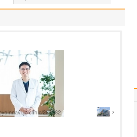
中学生のときに出会った
女性の歯科医師に憧れた
ことです。幼い頃は「歯
科医師は男性がする仕
事」というイメージをも
っていたのですが、その
先生の治療を受けたこと
で認識が変わりました。
子どもにとって歯科医院
は敬…
>>記事全文を読む