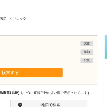
病院・クリニック
変更
追加
変更
検索する
鹿児島県鹿児島市
あいろ歯科医院
島市電1系統)
を中心に直線距離の近い順で表示されています
小濱 文色
院長
取材記事
歯科医師を志したきっかけを教えてください。
地図で検索