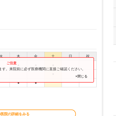
水
木
金
土
日
祝
●
●
●
ります。来院前に必ず医療機関に直接ご確認ください。
●
×閉じる
●
●
の医院の詳細をみる