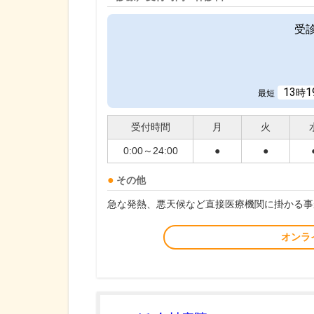
受
13
1
時
最短
受付時間
月
火
0:00～24:00
●
●
その他
急な発熱、悪天候など直接医療機関に掛かる事
オンラ