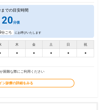
診までの目安時間
20
分後
9
分ごろ
にお呼びいたします
水
木
金
土
日
祝
●
●
●
●
●
●
が困難な際にご利用ください
イン診療の詳細をみる