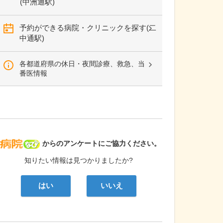
(中洲通駅)
予約ができる病院・クリニックを探す(二
中通駅)
各都道府県の休日・夜間診療、救急、当
番医情報
病院なび
からのアンケートにご協力ください。
知りたい情報は見つかりましたか?
はい
いいえ