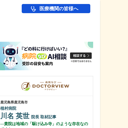
医療機関の皆様へ
医師(ドクター)の
鹿児島県鹿児島市
鹿児島県鹿児島市
植村病院
緑ヶ丘クリニッ
新田 翔
川名 英世
院長
院長
取材記事
桂 久和
貴院は地域の「駆け込み寺」のような存在なの
医師