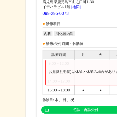
鹿児島県鹿児島市山之口町1-30
イデハラビル1階
[地図]
099-295-0073
診療科目
内科
消化器内科
診療/受付時間・休診日
診療時間
月
火
9:00～12:00
お盆(8月中旬)は休診・休業の場合があ
9:00～13:00
●
●
14:00～17:00
15:00～18:00
●
●
水、日、祝
休診日:
初診・再診受付