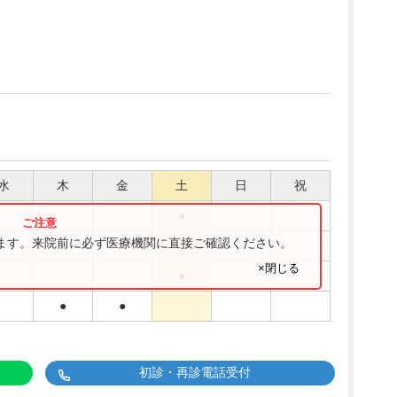
水
木
金
土
日
祝
●
ります。来院前に必ず医療機関に直接ご確認ください。
●
●
×閉じる
●
●
●
初診・再診電話受付