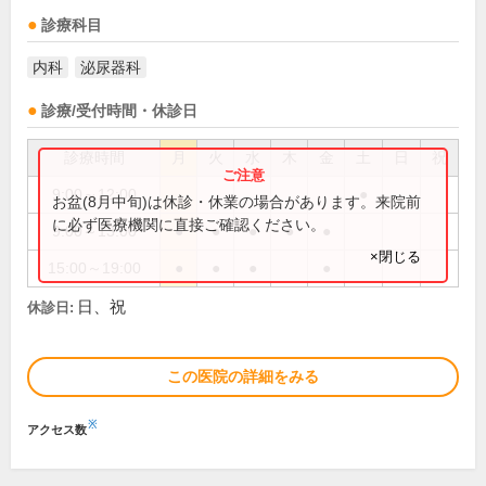
診療科目
内科
泌尿器科
診療/受付時間・休診日
診療時間
月
火
水
木
金
土
日
祝
9:00～12:00
●
お盆(8月中旬)は休診・休業の場合があります。来院前
に必ず医療機関に直接ご確認ください。
9:00～13:00
●
●
●
●
●
×閉じる
15:00～19:00
●
●
●
●
日、祝
休診日:
この医院の詳細をみる
※
アクセス数