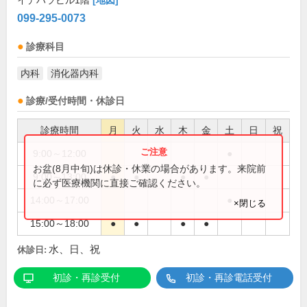
イデハラビル1階
[地図]
099-295-0073
診療科目
内科
消化器内科
診療/受付時間・休診日
診療時間
月
火
水
木
金
土
日
祝
9:00～12:00
●
お盆(8月中旬)は休診・休業の場合があります。来院前
9:00～13:00
●
●
●
●
に必ず医療機関に直接ご確認ください。
14:00～17:00
●
×閉じる
15:00～18:00
●
●
●
●
水、日、祝
休診日:
初診・再診受付
初診・再診電話受付