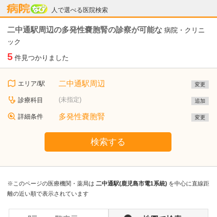
病院なび
人で選べる医院検索
二中通駅周辺の多発性嚢胞腎の診察が可能な
病院・クリニ
ック
5
件見つかりました
二中通駅周辺
エリア/駅
変更
(未指定)
診療科目
追加
多発性嚢胞腎
詳細条件
変更
検索する
※このページの医療機関・薬局は
二中通駅(鹿児島市電1系統)
を中心に直線距
離の近い順で表示されています