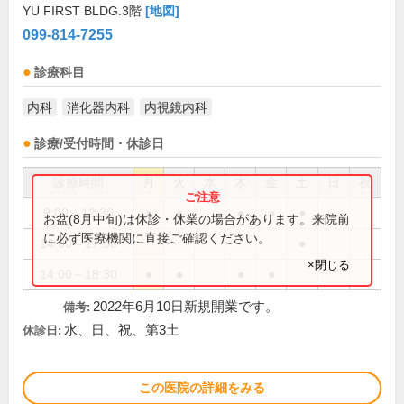
YU FIRST BLDG.3階
[地図]
099-814-7255
診療科目
内科
消化器内科
内視鏡内科
診療/受付時間・休診日
診療時間
月
火
水
木
金
土
日
祝
9:00～12:30
●
●
●
●
●
お盆(8月中旬)は休診・休業の場合があります。来院前
に必ず医療機関に直接ご確認ください。
14:00～17:00
●
×閉じる
14:00～18:30
●
●
●
●
2022年6月10日新規開業です。
備考:
水、日、祝、第3土
休診日:
この医院の詳細をみる