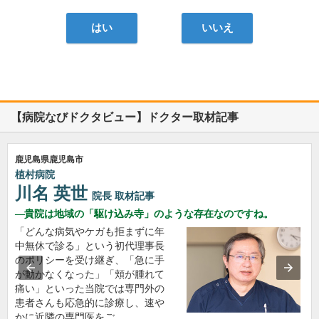
はい
いいえ
【病院なびドクタビュー】ドクター取材記事
鹿児島県鹿児島市
植村病院
川名 英世
院長
取材記事
貴院は地域の「駆け込み寺」のような存在なのですね。
「どんな病気やケガも拒まずに年
中無休で診る」という初代理事長
のポリシーを受け継ぎ、「急に手
が動かなくなった」「頬が腫れて
痛い」といった当院では専門外の
患者さんも応急的に診療し、速や
かに近隣の専門医をご…