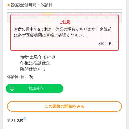
診療/受付時間・休診日
外来受付時間
月
火
水
木
金
土
日
祝
8:30～12:30
●
●
●
●
●
●
お盆(8月中旬)は休診・休業の場合があります。来院前
に必ず医療機関に直接ご確認ください。
14:00～17:30
●
●
●
●
●
×閉じる
土曜午前のみ
備考:
午後は往診優先
臨時休診あり
日、祝
休診日:
初診受付
この医院の詳細をみる
※
アクセス数