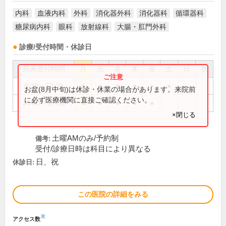
内科
血液内科
外科
消化器外科
消化器科
循環器科
糖尿病内科
眼科
放射線科
大腸・肛門外科
診療/受付時間・休診日
外来受付時間
月
火
水
木
金
土
日
祝
8:30～12:30
●
●
●
●
●
●
お盆(8月中旬)は休診・休業の場合があります。来院前
に必ず医療機関に直接ご確認ください。
14:00～17:30
●
●
●
●
●
×閉じる
土曜AMのみ/予約制
備考:
受付/診療日時は科目により異なる
日、祝
休診日:
この医院の詳細をみる
※
アクセス数