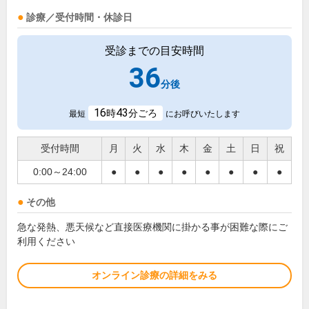
診療／受付時間・休診日
受診までの目安時間
36
分後
16
43
時
分ごろ
最短
にお呼びいたします
受付時間
月
火
水
木
金
土
日
祝
0:00～24:00
●
●
●
●
●
●
●
●
その他
急な発熱、悪天候など直接医療機関に掛かる事が困難な際にご
利用ください
オンライン診療の詳細をみる