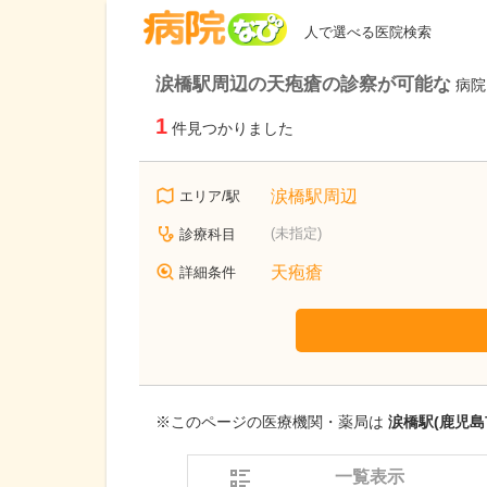
病院なび
人で選べる医院検索
涙橋駅周辺の天疱瘡の診察が可能な
病院
1
件見つかりました
涙橋駅周辺
エリア/駅
(未指定)
診療科目
天疱瘡
詳細条件
※このページの医療機関・薬局は
涙橋駅(鹿児島
一覧表示