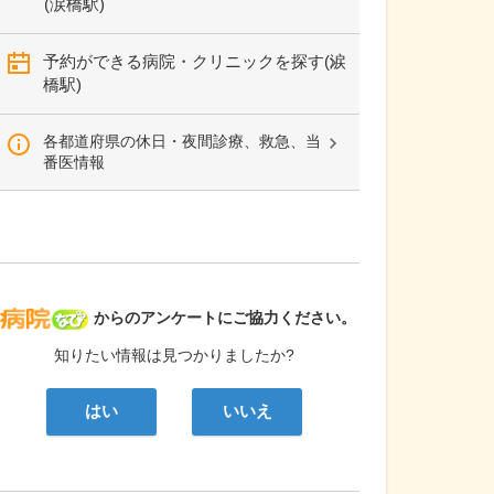
(涙橋駅)
予約ができる病院・クリニックを探す(涙
橋駅)
各都道府県の休日・夜間診療、救急、当
番医情報
病院なび
からのアンケートにご協力ください。
知りたい情報は見つかりましたか?
はい
いいえ