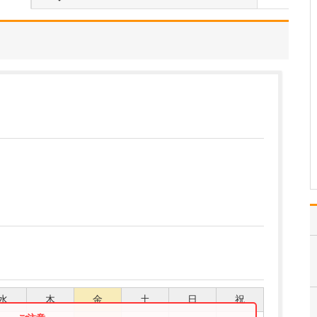
貴院の診療内容を教えてください。
内科・小児科・整形外科
を掲げ、地域に根ざした
総合的な診療を行ってい
ます。風邪や生活習慣病
といった一般内科の疾患
から、外傷や関節・筋肉
の痛みなどの整形外科的
な症状まで幅広く対応し
ており、お子さんからご
高…
>>記事全文を読む
水
木
金
土
日
祝