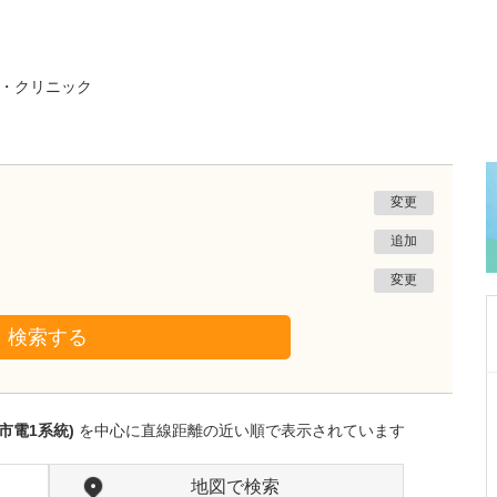
・クリニック
変更
追加
変更
検索する
鹿児島県鹿児島市
緑ヶ丘クリニック
市電1系統)
を中心に直線距離の近い順で表示されています
新田 翔
院長
桂 久和
医師
取材記事
地図で検索