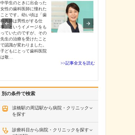
ですね。
中学生のときに出会った
「どんな病気や
女性の歯科医師に憧れた
まずに年中無休
ことです。幼い頃は「歯
という初代理事
科医師は男性がする仕
シーを受け継ぎ
事」というイメージをも
手が動かなくな
っていたのですが、その
「頬が腫れて痛
先生の治療を受けたこと
った当院では専
で認識が変わりました。
者さんも応急的
子どもにとって歯科医院
し、速やかに近
は敬…
>>記事全文を読む
医をご…
別の条件で検索
涙橋駅の周辺駅から病院・クリニック
を探す
診療科目から病院・クリニックを探す