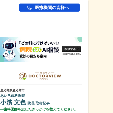
医療機関の皆様へ
医師(ドクター)の
鹿児島県鹿児島市
鹿児島県鹿児島市
あいろ歯科医院
植村病院
小濱 文色
川名 英世
院長
取材記事
歯科医師を志したきっかけを教えてください。
貴院は地域の「