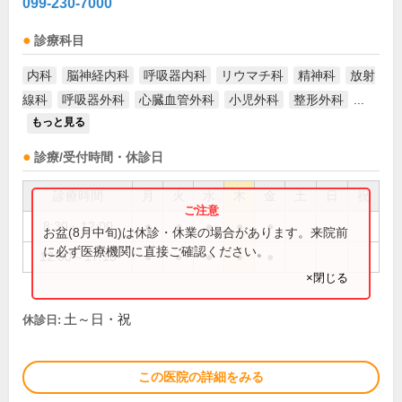
099-230-7000
診療科目
内科
脳神経内科
呼吸器内科
リウマチ科
精神科
放射
線科
呼吸器外科
心臓血管外科
小児外科
整形外科
...
もっと見る
診療/受付時間・休診日
診療時間
月
火
水
木
金
土
日
祝
8:30～12:00
●
●
●
●
●
お盆(8月中旬)は休診・休業の場合があります。来院前
に必ず医療機関に直接ご確認ください。
12:00～17:15
●
●
●
●
●
×閉じる
土～日・祝
休診日:
この医院の詳細をみる