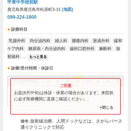
甲東中学校前駅
鹿児島県鹿児島市松原町3-31
[地図]
099-224-1800
診療科目
乳腺外科
内分泌内科
婦人科
腫瘍内科
形成外科
緩和
ケア内科
糖尿病・内分泌内科
歯科口腔外科
麻酔科
放
射線科
...
もっと見る
診療/受付時間・休診日
外来受付時間
月
火
水
木
金
土
日
祝
8:00～11:30
●
●
●
●
●
●
お盆(8月中旬)は休診・休業の場合があります。来院前
に必ず医療機関に直接ご確認ください。
13:30～17:00
●
●
●
●
●
×閉じる
放射線治療、人間ドックなどは、さがらパース
備考:
通りクリニックで対応