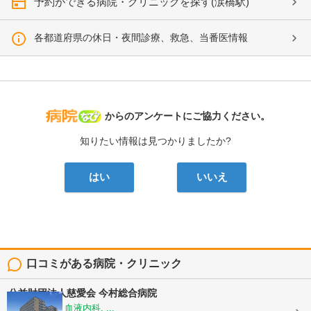
予約ができる病院・クリニックを探す(涙橋駅)
各都道府県の休日・夜間診療、救急、当番医情報
病院なび
からのアンケートにご協力ください。
知りたい情報は見つかりましたか?
はい
いいえ
口コミがある病院・クリニック
公益財団法人慈愛会
今村総合病院
内科, 救急科, 血液内科, ...