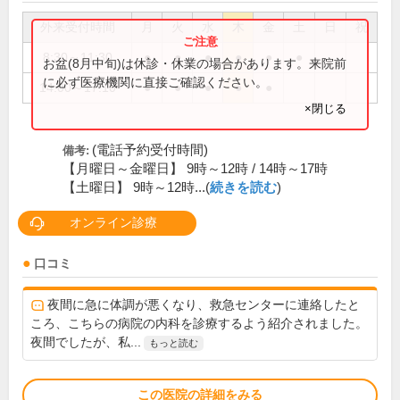
外来受付時間
月
火
水
木
金
土
日
祝
8:30～11:30
●
●
●
●
●
●
お盆(8月中旬)は休診・休業の場合があります。来院前
に必ず医療機関に直接ご確認ください。
14:00～17:10
●
●
●
●
●
×閉じる
(電話予約受付時間)
備考:
【月曜日～金曜日】 9時～12時 / 14時～17時
【土曜日】 9時～12時...(
続きを読む
)
オンライン診療
口コミ
夜間に急に体調が悪くなり、救急センターに連絡したと
ころ、こちらの病院の内科を診療するよう紹介されました。
夜間でしたが、私...
もっと読む
この医院の詳細をみる