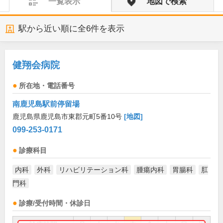
一覧表示
地図で検索
駅から近い順に全
6
件を表示
健翔会病院
所在地・電話番号
南鹿児島駅前停留場
鹿児島県鹿児島市東郡元町5番10号
[地図]
099-253-0171
診療科目
内科
外科
リハビリテーション科
腫瘍内科
胃腸科
肛
門科
診療/受付時間・休診日