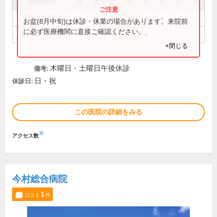
診療時間
月
火
水
木
金
土
日
祝
9:00～13:00
●
●
●
●
●
●
お盆(8月中旬)は休診・休業の場合があります。来院前
に必ず医療機関に直接ご確認ください。
14:00～17:30
●
●
●
●
×閉じる
木曜日・土曜日午後休診
備考:
日・祝
休診日:
この医院の詳細をみる
※
アクセス数
今村総合病院
1
口コミ
件