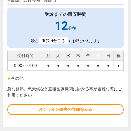
診療／受付時間・休診日
受診までの目安時間
12
分後
4
59
時
分ごろ
最短
にお呼びいたします
受付時間
月
火
水
木
金
土
日
祝
0:00～24:00
●
●
●
●
●
●
●
●
その他
急な発熱、悪天候など直接医療機関に掛かる事が困難な際にご
利用ください
オンライン診療の詳細をみる