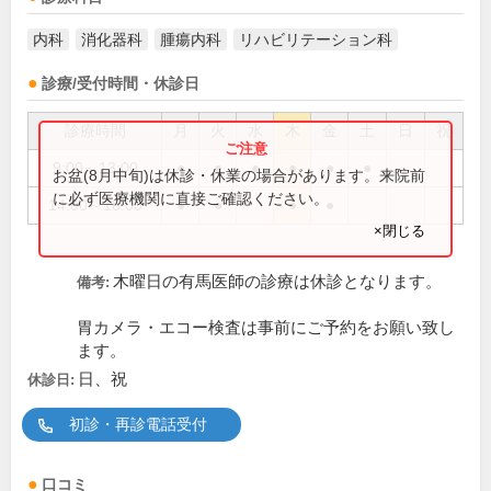
内科
消化器科
腫瘍内科
リハビリテーション科
診療/受付時間・休診日
診療時間
月
火
水
木
金
土
日
祝
9:00～13:00
●
●
●
●
●
●
お盆(8月中旬)は休診・休業の場合があります。来院前
に必ず医療機関に直接ご確認ください。
14:00～18:00
●
●
●
●
×閉じる
木曜日の有馬医師の診療は休診となります。
備考:
胃カメラ・エコー検査は事前にご予約をお願い致し
ます。
日、祝
休診日:
初診・再診電話受付
口コミ