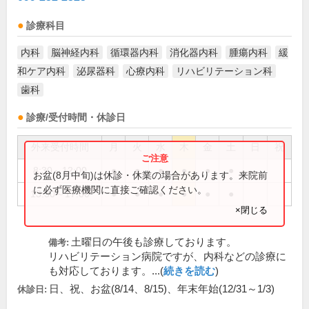
診療科目
内科
脳神経内科
循環器内科
消化器内科
腫瘍内科
緩
和ケア内科
泌尿器科
心療内科
リハビリテーション科
歯科
診療/受付時間・休診日
外来受付時間
月
火
水
木
金
土
日
祝
8:30～12:00
●
●
●
●
●
●
お盆(8月中旬)は休診・休業の場合があります。来院前
に必ず医療機関に直接ご確認ください。
13:30～17:00
●
●
●
●
●
●
×閉じる
土曜日の午後も診療しております。
備考:
リハビリテーション病院ですが、内科などの診療に
も対応しております。...(
続きを読む
)
日、祝、お盆(8/14、8/15)、年末年始(12/31～1/3)
休診日: