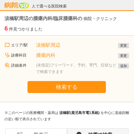
病院なび
人で選べる医院検索
涙橋駅周辺の腫瘍内科/臨床腫瘍科の
病院・クリニック
6
件見つかりました
涙橋駅周辺
エリア/駅
変更
腫瘍内科
診療科目
変更
(未指定)フリーワード、予約、専門、症状など
詳細条件
追加
で検索できます
検索する
※このページの医療機関・薬局は
涙橋駅(鹿児島市電1系統)
を中心に直線距離
の近い順で表示されています