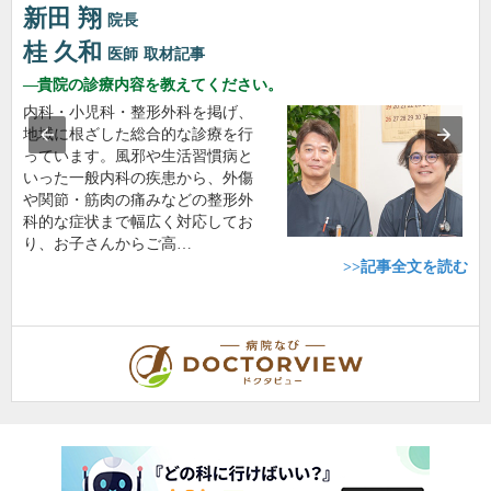
新田 翔
院長
桂 久和
医師
取材記事
貴院の診療内容を教えてください。
内科・小児科・整形外科を掲げ、
地域に根ざした総合的な診療を行
っています。風邪や生活習慣病と
いった一般内科の疾患から、外傷
や関節・筋肉の痛みなどの整形外
科的な症状まで幅広く対応してお
り、お子さんからご高…
>>記事全文を読む