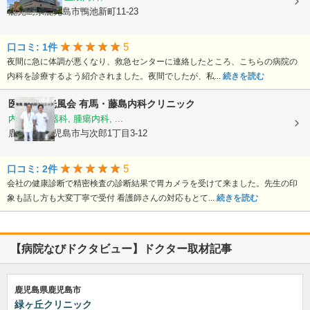
鹿児島県鹿児島市鴨池新町11-23
5
口コミ: 1件
夜間に急に体調が悪くなり、救急センターに連絡したところ、こちらの病院の
内科を診療するよう紹介されました。夜間でしたが、私...
続きを読む
医療法人光風会
有馬・藤島内科クリニック
内科, 消化器科, 腫瘍内科, ...
鹿児島県鹿児島市与次郎1丁目3-12
5
口コミ: 2件
会社の健康診断で精密検査の診断結果で胃カメラを受けて来ました。先生の印
象も話し方も大変丁寧で受付 看護師さんの対応もとて...
続きを読む
【病院なびドクタビュー】ドクター取材記事
鹿児島県鹿児島市
緑ヶ丘クリニック