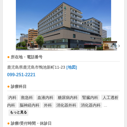
所在地・電話番号
鹿児島県鹿児島市鴨池新町11-23
[地図]
099-251-2221
診療科目
内科
救急科
血液内科
糖尿病内科
腎臓内科
人工透析
内科
脳神経内科
外科
消化器外科
消化器内科
...
もっと見る
診療/受付時間・休診日