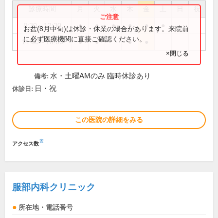
診療時間
月
火
水
木
金
土
日
祝
8:30～12:30
●
●
●
●
●
●
お盆(8月中旬)は休診・休業の場合があります。来院前
に必ず医療機関に直接ご確認ください。
14:00～18:00
●
●
●
●
×閉じる
水・土曜AMのみ 臨時休診あり
備考:
日・祝
休診日:
この医院の詳細をみる
※
アクセス数
服部内科クリニック
所在地・電話番号