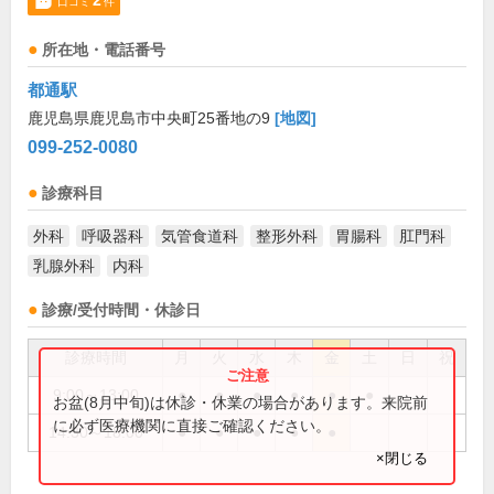
2
口コミ
件
所在地・電話番号
都通駅
鹿児島県鹿児島市中央町25番地の9
[地図]
099-252-0080
診療科目
外科
呼吸器科
気管食道科
整形外科
胃腸科
肛門科
乳腺外科
内科
診療/受付時間・休診日
診療時間
月
火
水
木
金
土
日
祝
9:00～13:00
●
●
●
●
●
●
お盆(8月中旬)は休診・休業の場合があります。来院前
に必ず医療機関に直接ご確認ください。
14:30～18:00
●
●
●
●
●
×閉じる