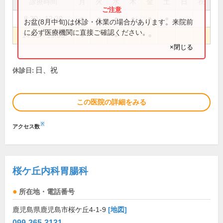
診療時間
月
火
水
木
金
土
日
祝
8:30～12:30
●
●
●
●
●
●
お盆(8月中旬)は休診・休業の場合があります。来院前
に必ず医療機関に直接ご確認ください。
14:00～19:00
●
●
●
×閉じる
日、祝
休診日:
この医院の詳細をみる
※
アクセス数
桜ケ丘内科胃腸科
所在地・電話番号
鹿児島県鹿児島市桜ケ丘4-1-9
[地図]
099-265-3131