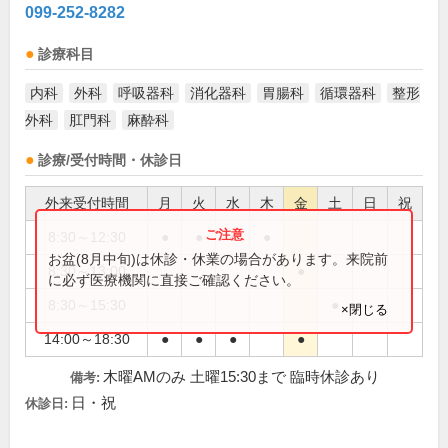
099-252-8282
診療科目
内科
外科
呼吸器科
消化器科
胃腸科
循環器科
整形
外科
肛門科
麻酔科
診療/受付時間・休診日
外来受付時間
月
火
水
木
金
土
日
祝
8:30～12:30
●
●
●
●
お盆(8月中旬)は休診・休業の場合があります。来院前
8:30～13:00
●
に必ず医療機関に直接ご確認ください。
8:30～15:30
●
×閉じる
14:00～18:30
●
●
●
●
木曜AMのみ 土曜15:30まで 臨時休診あり
備考:
日・祝
休診日: