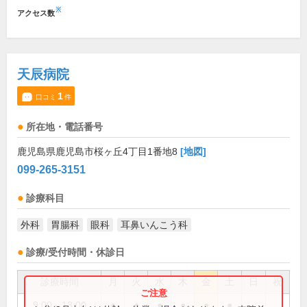
※
アクセス数
天辰病院
1
口コミ
件
所在地・電話番号
鹿児島県鹿児島市桜ヶ丘4丁目1番地8
[地図]
099-265-3151
診療科目
外科
胃腸科
眼科
耳鼻いんこう科
診療/受付時間・休診日
診療時間
月
火
水
木
金
土
日
祝
9:00～13:00
●
●
●
●
●
●