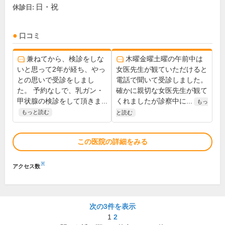
日・祝
休診日:
口コミ
兼ねてから、検診をしな
木曜金曜土曜の午前中は
いと思って2年が経ち、やっ
女医先生が観ていただけると
との思いで受診をしまし
電話で聞いて受診しました。
た。 予約なしで、乳ガン・
確かに親切な女医先生が観て
甲状腺の検診をして頂きま...
くれましたが診察中に...
もっ
もっと読む
と読む
この医院の詳細をみる
※
アクセス数
次の3件を表示
1
2