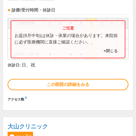
診療/受付時間・休診日
診療時間
月
火
水
木
金
土
日
祝
9:00～12:00
●
●
●
●
●
●
お盆(8月中旬)は休診・休業の場合があります。来院前
に必ず医療機関に直接ご確認ください。
14:00～17:00
●
●
×閉じる
14:00～18:00
●
●
●
日、祝
休診日:
この医院の詳細をみる
※
アクセス数
大山クリニック