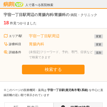
病院なび
人で選べる医院検索
宇宿一丁目駅周辺の胃腸内科/胃腸科の
病院・クリニック
18
件見つかりました
宇宿一丁目駅周辺
エリア/駅
変更
胃腸内科
診療科目
変更
(未指定)フリーワード、予約、専門、症状など
詳細条件
追加
で検索できます
検索する
※このページの医療機関・薬局は
宇宿一丁目駅(鹿児島市電1系統)
を中心に直
線距離の近い順で表示されています