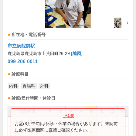
所在地・電話番号
市立病院前駅
鹿児島県鹿児島市上荒田町26-29
[地図]
099-206-0011
診療科目
内科
胃腸科
外科
診療/受付時間・休診日
診療時間
月
火
水
木
金
土
日
祝
8:30～12:30
●
●
●
●
●
●
お盆(8月中旬)は休診・休業の場合があります。来院前
に必ず医療機関に直接ご確認ください。
14:00～18:00
●
●
●
●