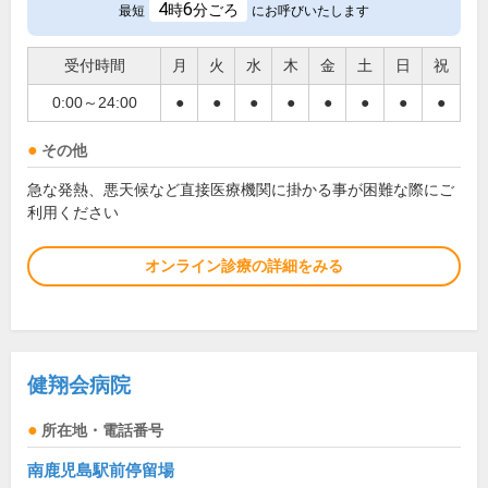
4
6
時
分ごろ
最短
にお呼びいたします
受付時間
月
火
水
木
金
土
日
祝
0:00～24:00
●
●
●
●
●
●
●
●
その他
急な発熱、悪天候など直接医療機関に掛かる事が困難な際にご
利用ください
オンライン診療の詳細をみる
健翔会病院
所在地・電話番号
南鹿児島駅前停留場