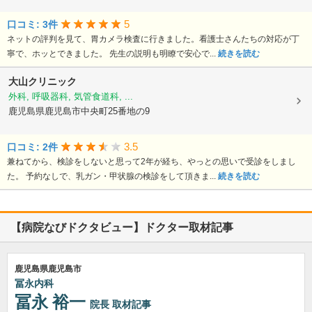
5
口コミ: 3件
ネットの評判を見て、胃カメラ検査に行きました。看護士さんたちの対応が丁
寧で、ホッとできました。 先生の説明も明瞭で安心で...
続きを読む
大山クリニック
外科, 呼吸器科, 気管食道科, ...
鹿児島県鹿児島市中央町25番地の9
3.5
口コミ: 2件
兼ねてから、検診をしないと思って2年が経ち、やっとの思いで受診をしまし
た。 予約なしで、乳ガン・甲状腺の検診をして頂きま...
続きを読む
【病院なびドクタビュー】ドクター取材記事
鹿児島県鹿児島市
冨永内科
冨永 裕一
院長
取材記事