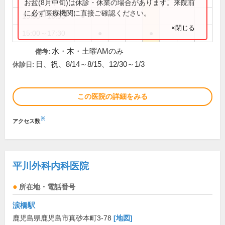
お盆(8月中旬)は休診・休業の場合があります。来院前
に必ず医療機関に直接ご確認ください。
15:00～16:30
●
×閉じる
15:00～17:30
●
●
水・木・土曜AMのみ
備考:
日、祝、8/14～8/15、12/30～1/3
休診日:
この医院の詳細をみる
※
アクセス数
平川外科内科医院
所在地・電話番号
涙橋駅
鹿児島県鹿児島市真砂本町3-78
[地図]