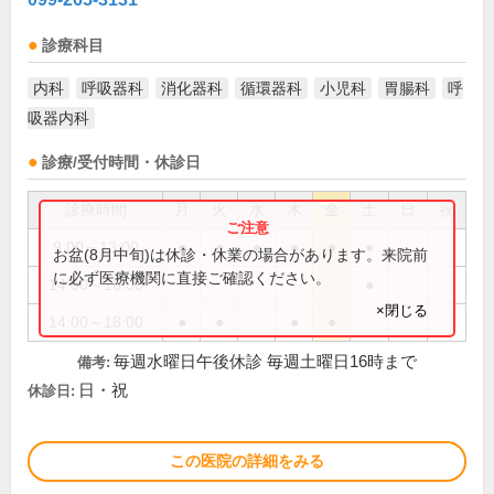
診療科目
内科
呼吸器科
消化器科
循環器科
小児科
胃腸科
呼
吸器内科
診療/受付時間・休診日
診療時間
月
火
水
木
金
土
日
祝
9:00～13:00
●
●
●
●
●
●
お盆(8月中旬)は休診・休業の場合があります。来院前
に必ず医療機関に直接ご確認ください。
14:00～16:00
●
×閉じる
14:00～18:00
●
●
●
●
毎週水曜日午後休診 毎週土曜日16時まで
備考:
日・祝
休診日:
この医院の詳細をみる