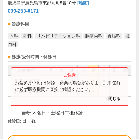
鹿児島県鹿児島市東郡元町5番10号
[地図]
099-253-0171
診療科目
内科
外科
リハビリテーション科
腫瘍内科
胃腸科
肛
門科
診療/受付時間・休診日
診療時間
月
火
水
木
金
土
日
祝
9:00～13:00
●
●
●
●
●
●
お盆(8月中旬)は休診・休業の場合があります。来院前
に必ず医療機関に直接ご確認ください。
14:00～17:30
●
●
●
●
×閉じる
木曜日・土曜日午後休診
備考:
日・祝
休診日: