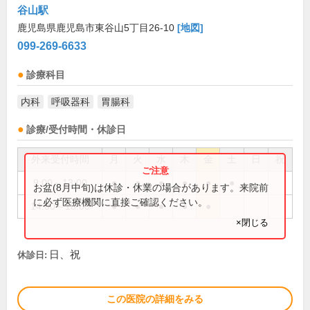
谷山駅
鹿児島県鹿児島市東谷山5丁目26-10
[地図]
099-269-6633
診療科目
内科
呼吸器科
胃腸科
診療/受付時間・休診日
外来受付時間
月
火
水
木
金
土
日
祝
9:00～13:00
●
●
●
●
●
●
お盆(8月中旬)は休診・休業の場合があります。来院前
に必ず医療機関に直接ご確認ください。
14:00～18:00
●
●
●
●
●
×閉じる
日、祝
休診日:
この医院の詳細をみる