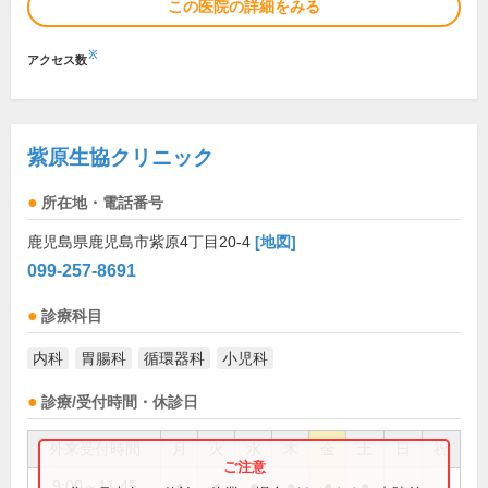
この医院の詳細をみる
※
アクセス数
紫原生協クリニック
所在地・電話番号
鹿児島県鹿児島市紫原4丁目20-4
[地図]
099-257-8691
診療科目
内科
胃腸科
循環器科
小児科
診療/受付時間・休診日
外来受付時間
月
火
水
木
金
土
日
祝
9:00～11:45
●
●
●
●
●
●